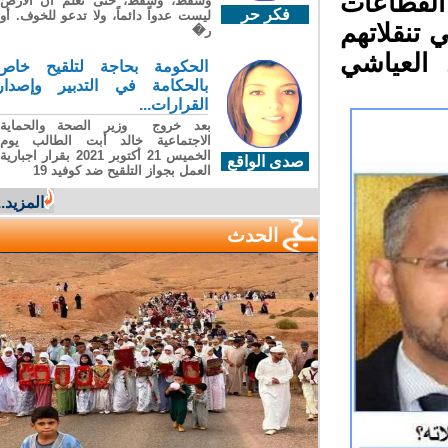
لقطاعات
وسقطَ، وسقطَ، حتى تعلّم أن الأرضَ
فكر حر
ليست عدواً دائماً، ولا تدعو للخوف. أو
تنقلاتهم
ر�
العياشي
الحكومة بحاجة لتلقيح خاص
بالحكامة في التدبير وإصدار
القرارات...
بعد خروج وزير الصحة والحماية
الاجتماعية خالد أبت الطالب يوم
الخميس 21 أكتوبر 2021 بقرار اجبارية
صدى الواقع
العمل بجواز التلقيح ضد كوفيد 19
المزيد...
الحدث