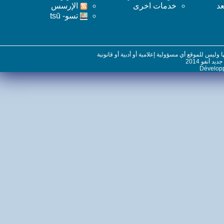
خدمات اخرى
اﻹرسس
تسو- tsū
س للموقع أي مسؤولية إعلامية أو أدبية أو قانونية
نفو 2014
Dévelo