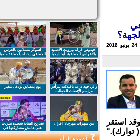
ي
جهة؟
احيدوس فرقة تيزويت الأصلية
اسوكز نتسلاتين بالعرس
بالاعراس الجماعية بأيت ايحيا
الجماعي ايت احيا جماعة حصيا
والي جهة درعة تافيلالت يترأس
يوم بمضايق تودغى تنغير
مراسم الإنصات للخطاب
الملكي السامي بمناسبة
الذكرى27 لعيد العرش المجيد
قد استقر
من سهرات مهرجان افران
تصريح الفنانة سعيدة تيتريت
على هامش مشاركتها في
توارك)."
مهرجان افران
أعمدة الرأي