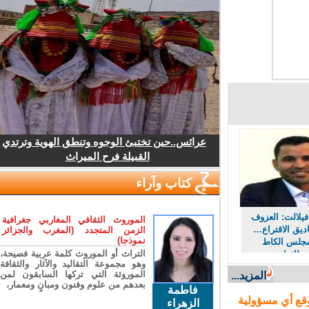
عرائس..حين تختبئ الوجوه وتنطق الهوية وترتدي
القبيلة فرح الميراث
كتاب وآراء
لالت: العزوف
الموروث الثقافي المغاربي جغرافية
ق الاقتراع…
الزمن المتجدد (المغرب والجزائر
نموذجا)
جلس الكاط
التراث أو الموروث كلمة عربية فصيحة،
ائرات
وهو مجموعة التقاليد والآثار والثقافة
ر
الموروثة التي تركها السابقون لمن
المزيد...
بعدهم من علوم وفنون ومبانٍ ومعمار،
فاطمة
ع أي مسؤولية
الزهراء