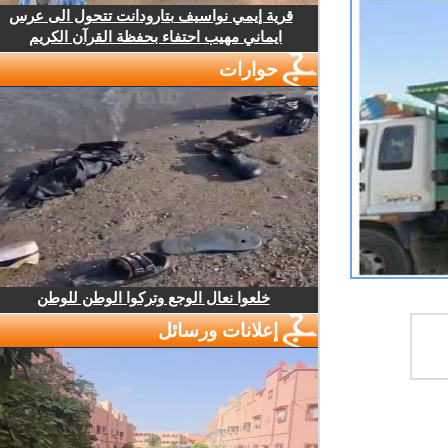
قرية إيمي نواسيف بتارودانت تتحول الى عرس
ايماني مهيب احتفاء بحفظة القرآن الكريم
حوارات
خلعوا نعال الوجع وتركوا الوطن للوطن
إعلانات ورسائل