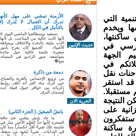
الأزمنة تمشي على مهل كأنها
ية التي
تدرك أن الجمال لا يُدرك إلا
ا ويخدم
بالتأمل في الكل .
نستعيد نوسطالجيا الماضي اليوم ،لا
اكنتها،
لأنها كانت خالية من المتاعب، بل لأنها
كانت مليئة بالدفء والاختلاف وبساطة
درسي في
حديث الإثنين
الأشياء. الجميع كان يفرح بأمور
صغيرة: جلسة عائلية حول مائدة
م الجهة
متواضعة، صور الراديو في المساء،
ضح�
اتكم في
حنات نقل
دمعة من ذاكرة
من ترويع الإحساس بالغربة والضياع،
د استقر
حين أدرك مناد العز أنه أتلف روابط
ذكرياته بين حوافر خيول قبيلة آيت
مستقبلا.
أوسمان البرق.
 النتيجة
الحرية الان
نية على
بانشُ الصغيرُ..( الجزء الثاني)
ستفكرون
ما عاد بانش يجلس عند حافة
الصخرة كأنها حدُّ العالم الأخير. صار في
ة ساكنة
جلسته تلكَ شيءٌ أقلُّ انكساراً مما كان
في البدايات.. شيءٌ يُشبِه من سقطَ،