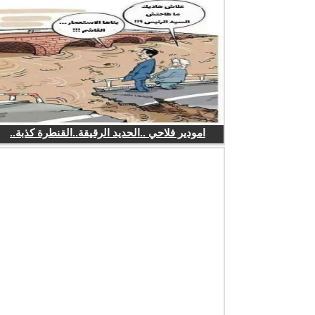
امودير فلاحي ..الحديد الرقيقة..القنطرة كذبة..