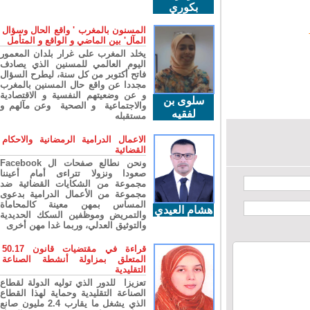
بكوري
المسنون بالمغرب ' واقع الحال وسؤال
المآل' بين الماضي و الواقع و المتأمل
يخلد المغرب على غرار بلدان المعمور
اليوم العالمي للمسنين الذي يصادف
فاتح أكتوبر من كل سنة، ليطرح السؤال
مجددا عن واقع حال المسنين بالمغرب
و عن وضعيتهم النفسية و الاقتصادية
سلوى بن
والاجتماعية و الصحية وعن مآلهم و
لفقيه
مستقبله
الاعمال الدرامية الرمضانية والاحكام
القضائية
ونحن نطالع صفحات ال Facebook
صعودا ونزولا تتراءى أمام أعيننا
مجموعة من الشكايات القضائية ضد
مجموعة من الأعمال الدرامية بدعوى
المساس بمهن معينة كالمحاماة
هشام العيدي
والتمريض وموظفين السكك الحديدية
والتوثيق العدلي، وربما غدا مهن أخرى
قراءة في مقتضيات قانون 50.17
المتعلق بمزاولة أنشطة الصناعة
التقليدية
تعزيزا للدور الذي توليه الدولة لقطاع
الصناعة التقليدية وحماية لهذا القطاع
الذي يشغل ما يقارب 2.4 مليون صانع