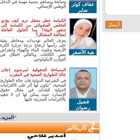
وصانعة ويساهم بنسبة مهمة في الدخل
عفاف كوثر
الوطني الإجمالي.
صابر
الكمامة خطر متنقل ترى كيف يؤدي
التخلص العشوائي من الكمامة إلى
تدهور البيئة؟ وما الحلول العاجلة
لمعالجة المشكل؟
يعرف العالم تهديدات ومخاطر بيئية
على رأسها ارتفاع درجة حرارة الكرة
الأرضية وتلوث الماء والهواء وانقراض
هبة الأصفر
بعض الكائنات وبالتالي اختلال في
التوازن الايكولوجي.
المساءلة الحقوقية لمرسوم إعلان
حالة الطوارئ الصحية في المغرب
في الشرعية الدولية فان حالة الطوارئ
الصحية، “يكون لها أثر على الالتزامات
الدولية للبلدان في مجال حقوق
الإنسان، حيث يمكن لها ان لا تتقيد
بالالتزامات المترتبة عليها
فضيل
رضوان
المزيد...
كاريكاتير