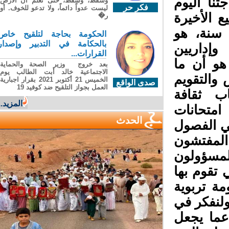
نا اليوم
وسقطَ، وسقطَ، حتى تعلّم أن الأرضَ
فكر حر
ليست عدواً دائماً، ولا تدعو للخوف. أو
 الأخيرة
ر�
سنة، هو
الحكومة بحاجة لتلقيح خاص
بالحكامة في التدبير وإصدار
إداريين
القرارات...
و أن ما
بعد خروج وزير الصحة والحماية
الاجتماعية خالد أبت الطالب يوم
التقويم
الخميس 21 أكتوبر 2021 بقرار اجبارية
صدى الواقع
العمل بجواز التلقيح ضد كوفيد 19
ب ثقافة
المزيد...
متحانات
الحدث
ي الفصول
لمفتشون
مسؤولون
تقوم بها
ة تربوية
ولنفكر في
ما يجعل