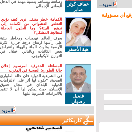
وصانعة ويساهم بنسبة مهمة في الدخل
عفاف كوثر
المزيد...
الوطني الإجمالي.
صابر
ع أي مسؤولية
الكمامة خطر متنقل ترى كيف يؤدي
التخلص العشوائي من الكمامة إلى
تدهور البيئة؟ وما الحلول العاجلة
لمعالجة المشكل؟
يعرف العالم تهديدات ومخاطر بيئية
على رأسها ارتفاع درجة حرارة الكرة
الأرضية وتلوث الماء والهواء وانقراض
هبة الأصفر
بعض الكائنات وبالتالي اختلال في
التوازن الايكولوجي.
المساءلة الحقوقية لمرسوم إعلان
حالة الطوارئ الصحية في المغرب
في الشرعية الدولية فان حالة الطوارئ
الصحية، “يكون لها أثر على الالتزامات
الدولية للبلدان في مجال حقوق
الإنسان، حيث يمكن لها ان لا تتقيد
بالالتزامات المترتبة عليها
فضيل
رضوان
المزيد...
كاريكاتير