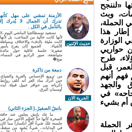
 «لننجح
ات، وبث
الأزمنة تمشي على مهل كأنها
 الحملة،
تدرك أن الجمال لا يُدرك إلا
بالتأمل في الكل .
طار هذا
نستعيد نوسطالجيا الماضي اليوم ،لا
لأنها كانت خالية من المتاعب، بل لأنها
 الوزارة
كانت مليئة بالدفء والاختلاف وبساطة
حديث الإثنين
الأشياء. الجميع كان يفرح بأمور
 حواريي
صغيرة: جلسة عائلية حول مائدة
متواضعة، صور الراديو في المساء،
اء، طرح
ضح�
مر، قبل
دمعة من ذاكرة
هم أنهم
من ترويع الإحساس بالغربة والضياع،
حين أدرك مناد العز أنه أتلف روابط
 والجهد
ذكرياته بين حوافر خيول قبيلة آيت
أوسمان البرق.
احه» في
الحرية الان
أم بشيء
بانشُ الصغيرُ..( الجزء الثاني)
ما عاد بانش يجلس عند حافة
الصخرة كأنها حدُّ العالم الأخير. صار في
 الحملة
جلسته تلكَ شيءٌ أقلُّ انكساراً مما كان
في البدايات.. شيءٌ يُشبِه من سقطَ،