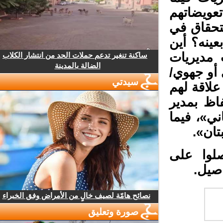
عويضاتهم
؟ أين الاستحقاق في
نه؟ أين
مديريات
ساكنة تنغير تدعم حملات الحد من انتشار الكلاب
الضالة بالمدينة
و جهوي/
سيدتي
لاقة لهم
اظ بمدير
»، فيما
ان».
لوا على
صيل.
نصائح هامّة لصيف خالٍ من الأمراض وفق الخبراء
صورة وتعليق