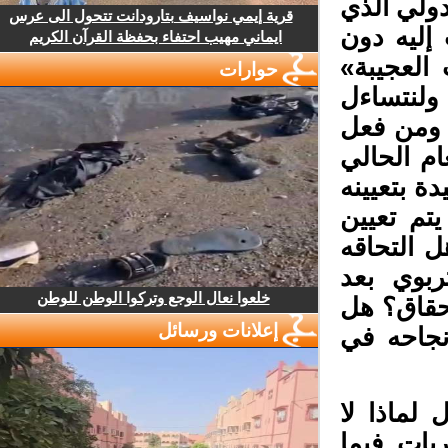
ولي الذي
قرية إيمي نواسيف بتارودانت تتحول الى عرس
ليه دون
ايماني مهيب احتفاء بحفظة القرآن الكريم
العجيبة»
حوارات
ولنتساءل
ومن فعل
م الحالي
 بتعيينه
م تعيين
 التحاقه
بوي بعد
خلعوا نعال الوجع وتركوا الوطن للوطن
حقاق؟ هل
إعلانات ورسائل
جاحه في
لماذا لا
ات فيما