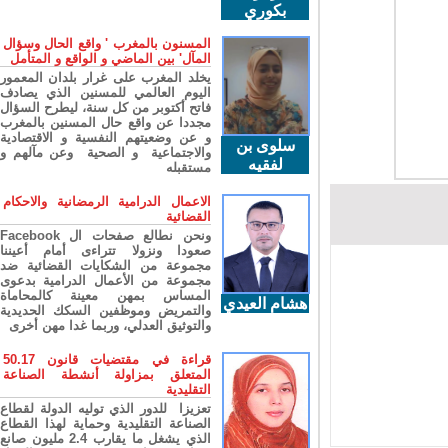
بكوري
المسنون بالمغرب ' واقع الحال وسؤال
المآل' بين الماضي و الواقع و المتأمل
يخلد المغرب على غرار بلدان المعمور
اليوم العالمي للمسنين الذي يصادف
فاتح أكتوبر من كل سنة، ليطرح السؤال
مجددا عن واقع حال المسنين بالمغرب
و عن وضعيتهم النفسية و الاقتصادية
سلوى بن
والاجتماعية و الصحية وعن مآلهم و
لفقيه
مستقبله
الاعمال الدرامية الرمضانية والاحكام
القضائية
ونحن نطالع صفحات ال Facebook
صعودا ونزولا تتراءى أمام أعيننا
مجموعة من الشكايات القضائية ضد
مجموعة من الأعمال الدرامية بدعوى
المساس بمهن معينة كالمحاماة
هشام العيدي
والتمريض وموظفين السكك الحديدية
والتوثيق العدلي، وربما غدا مهن أخرى
قراءة في مقتضيات قانون 50.17
المتعلق بمزاولة أنشطة الصناعة
التقليدية
تعزيزا للدور الذي توليه الدولة لقطاع
الصناعة التقليدية وحماية لهذا القطاع
الذي يشغل ما يقارب 2.4 مليون صانع