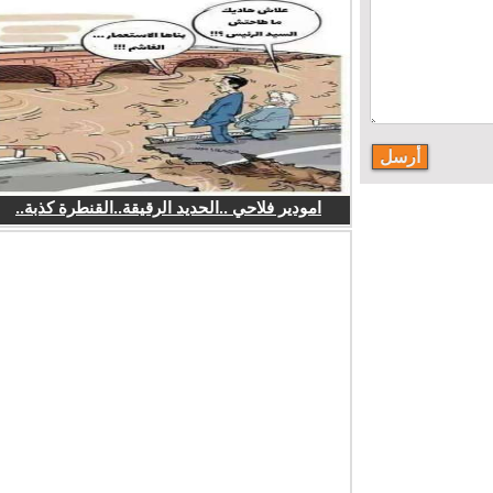
امودير فلاحي ..الحديد الرقيقة..القنطرة كذبة..