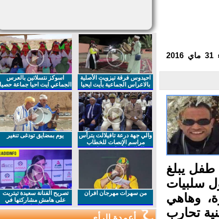
احيدوس فرقة تيزويت الأصلية
اسوكز نتسلاتين بالعرس
بالاعراس الجماعية بأيت ايحيا
الجماعي ايت احيا جماعة حصيا
والي جهة درعة تافيلالت يترأس
يوم بمضايق تودغى تنغير
مراسم الإنصات للخطاب
الملكي السامي بمناسبة
الذكرى27 لعيد العرش المجيد
طفل يبلغ
 سلبيات
من سهرات مهرجان افران
تصريح الفنانة سعيدة تيتريت
ة، وهاهي
على هامش مشاركتها في
مهرجان افران
ية تحارب
أعمدة الرأي