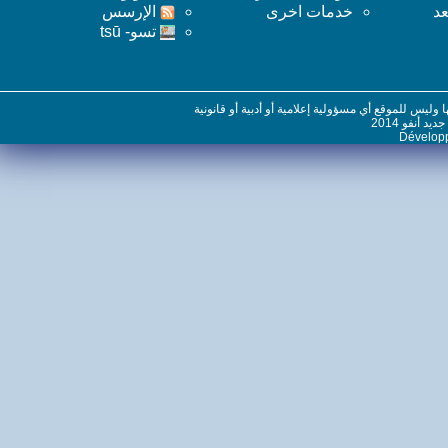
خدمات اخرى
اﻹرسس
تسو- tsū
س للموقع أي مسؤولية إعلامية أو أدبية أو قانونية
نفو 2014
Dévelo