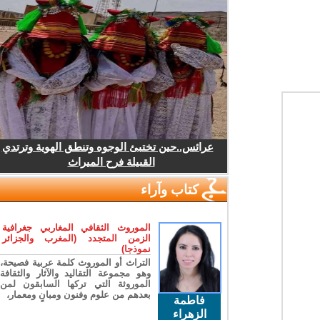
عرائس..حين تختبئ الوجوه وتنطق الهوية وترتدي
القبيلة فرح الميراث
كتاب وآراء
الموروث الثقافي المغاربي جغرافية
الزمن المتجدد (المغرب والجزائر
نموذجا)
التراث أو الموروث كلمة عربية فصيحة،
وهو مجموعة التقاليد والآثار والثقافة
الموروثة التي تركها السابقون لمن
بعدهم من علوم وفنون ومبانٍ ومعمار،
فاطمة
الزهراء