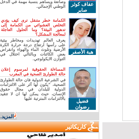
وصانعة ويساهم بنسبة مهمة في الدخل
عفاف كوثر
الوطني الإجمالي.
صابر
الكمامة خطر متنقل ترى كيف يؤدي
التخلص العشوائي من الكمامة إلى
تدهور البيئة؟ وما الحلول العاجلة
لمعالجة المشكل؟
يعرف العالم تهديدات ومخاطر بيئية
على رأسها ارتفاع درجة حرارة الكرة
الأرضية وتلوث الماء والهواء وانقراض
هبة الأصفر
بعض الكائنات وبالتالي اختلال في
التوازن الايكولوجي.
المساءلة الحقوقية لمرسوم إعلان
حالة الطوارئ الصحية في المغرب
في الشرعية الدولية فان حالة الطوارئ
الصحية، “يكون لها أثر على الالتزامات
الدولية للبلدان في مجال حقوق
الإنسان، حيث يمكن لها ان لا تتقيد
بالالتزامات المترتبة عليها
فضيل
رضوان
المزيد...
كاريكاتير