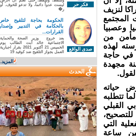
 إلا أن
وسقطَ، وسقطَ، حتى تعلّم أن الأرضَ
فكر حر
ليست عدواً دائماً، ولا تدعو للخوف. أو
اكا لنزيف
ر�
المجتمع
الحكومة بحاجة لتلقيح خاص
 وعصبيا
بالحكامة في التدبير وإصدار
القرارات...
أمن من
بعد خروج وزير الصحة والحماية
الاجتماعية خالد أبت الطالب يوم
سته لهذه
الخميس 21 أكتوبر 2021 بقرار اجبارية
صدى الواقع
العمل بجواز التلقيح ضد كوفيد 19
 في حاجة
المزيد...
ة مجهدة
الحدث
قول.
 حياته
ا تتطلبه
ي القبلي
لتصحيح،
ية التي
ن ساعة