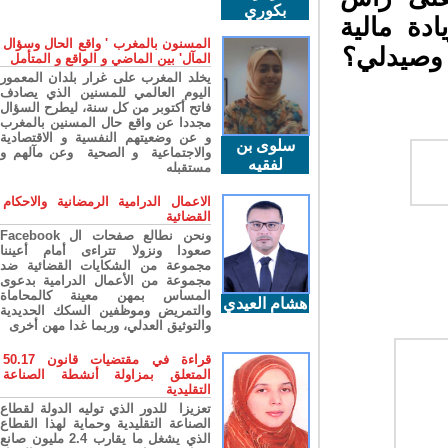
بكوري
دة مالية
المسنون بالمغرب ' واقع الحال وسؤال
وصيدلي؟
المآل' بين الماضي و الواقع و المتأمل
يخلد المغرب على غرار بلدان المعمور
اليوم العالمي للمسنين الذي يصادف
فاتح أكتوبر من كل سنة، ليطرح السؤال
مجددا عن واقع حال المسنين بالمغرب
و عن وضعيتهم النفسية و الاقتصادية
سلوى بن
والاجتماعية و الصحية وعن مآلهم و
لفقيه
مستقبله
الاعمال الدرامية الرمضانية والاحكام
القضائية
ونحن نطالع صفحات ال Facebook
صعودا ونزولا تتراءى أمام أعيننا
مجموعة من الشكايات القضائية ضد
مجموعة من الأعمال الدرامية بدعوى
المساس بمهن معينة كالمحاماة
هشام العيدي
والتمريض وموظفين السكك الحديدية
والتوثيق العدلي، وربما غدا مهن أخرى
قراءة في مقتضيات قانون 50.17
المتعلق بمزاولة أنشطة الصناعة
التقليدية
تعزيزا للدور الذي توليه الدولة لقطاع
الصناعة التقليدية وحماية لهذا القطاع
الذي يشغل ما يقارب 2.4 مليون صانع