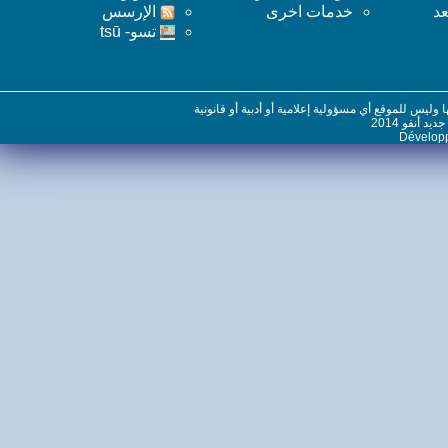
خدمات اخرى
اﻹرسس
تسو- tsū
س للموقع أي مسؤولية إعلامية أو أدبية أو قانونية
نفو 2014
Dévelo