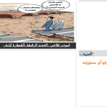
امودير فلاحي ..الحديد الرقيقة..القنطرة كذبة..
المزيد...
ع أي مسؤولية