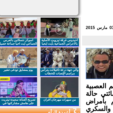
احيدوس فرقة تيزويت الأصلية
اسوكز نتسلاتين بالعرس
بالاعراس الجماعية بأيت ايحيا
الجماعي ايت احيا جماعة حصيا
والي جهة درعة تافيلالت يترأس
يوم بمضايق تودغى تنغير
مراسم الإنصات للخطاب
الملكي السامي بمناسبة
الذكرى27 لعيد العرش المجيد
 العصبية
ئتي حالة
بأمراض
من سهرات مهرجان افران
تصريح الفنانة سعيدة تيتريت
على هامش مشاركتها في
مهرجان افران
 والسكري
أعمدة الرأي