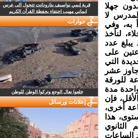
ون جهلا
قرية إيمي نواسيف بتارودانت تتحول الى عرس
ايماني مهيب احتفاء بحفظة القرآن الكريم
مدرس لا
حوارات
به، وفي
ء، لنأخذ
بلغ عدد
تين على
يدة التي
جاوز عشر
 للورقة
احدة مدة
خلعوا نعال الوجع وتركوا الوطن للوطن
أقل، فإن
إعلانات ورسائل
ة أخرى،
توى، هذا
الثانوي
الساعات