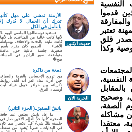
النفسية
ن قدموا
الأزمنة تمشي على مهل كأنها
لمفارقة
تدرك أن الجمال لا يُدرك إلا
بالتأمل في الكل .
ة تعتبر
نستعيد نوسطالجيا الماضي اليوم ،لا
صدر قلق
لأنها كانت خالية من المتاعب، بل لأنها
كانت مليئة بالدفء والاختلاف وبساطة
حديث الإثنين
صية وكذا
الأشياء. الجميع كان يفرح بأمور
صغيرة: جلسة عائلية حول مائدة
متواضعة، صور الراديو في المساء،
ضح�
مجتمعات
دمعة من ذاكرة
من ترويع الإحساس بالغربة والضياع،
النفسية،
حين أدرك مناد العز أنه أتلف روابط
ذكرياته بين حوافر خيول قبيلة آيت
بالمقابل
أوسمان البرق.
، وصحيح
الحرية الان
 الصفة،
بانشُ الصغيرُ..( الجزء الثاني)
ن مشاكله
ما عاد بانش يجلس عند حافة
الصخرة كأنها حدُّ العالم الأخير. صار في
، معتقدا
جلسته تلكَ شيءٌ أقلُّ انكساراً مما كان
في البدايات.. شيءٌ يُشبِه من سقطَ،