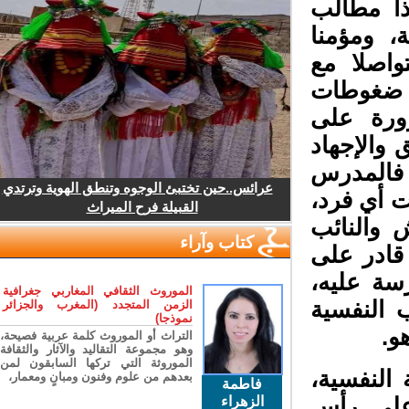
ا مطالب
 ومؤمنا
اصلا مع
ضغوطات
ورة على
والإجهاد
 فالمدرس
عرائس..حين تختبئ الوجوه وتنطق الهوية وترتدي
 أي فرد،
القبيلة فرح الميراث
 والنائب
كتاب وآراء
 قادر على
ة عليه،
الموروث الثقافي المغاربي جغرافية
النفسية
الزمن المتجدد (المغرب والجزائر
نموذجا)
.
التراث أو الموروث كلمة عربية فصيحة،
وهو مجموعة التقاليد والآثار والثقافة
الموروثة التي تركها السابقون لمن
لنفسية،
بعدهم من علوم وفنون ومبانٍ ومعمار،
فاطمة
على رأس
الزهراء