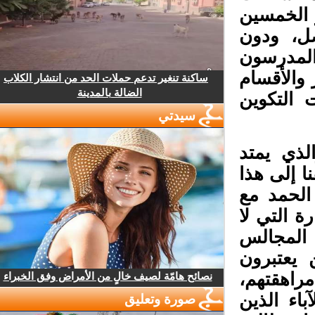
الخمسين
، ودون
مدرسون
والأقسام
ساكنة تنغير تدعم حملات الحد من انتشار الكلاب
الضالة بالمدينة
 التكوين
سيدتي
ي يمتد
 إلى هذا
لحمد مع
 التي لا
المجالس
 يعتبرون
هقتهم،
نصائح هامّة لصيف خالٍ من الأمراض وفق الخبراء
اء الذين
صورة وتعليق