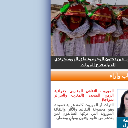
.حين تختبئ الوجوه وتنطق الهوية وترتدي
القبيلة فرح الميراث
ب وآراء
الموروث الثقافي المغاربي جغرافية
الزمن المتجدد (المغرب والجزائر
نموذجا)
التراث أو الموروث كلمة عربية فصيحة،
وهو مجموعة التقاليد والآثار والثقافة
الموروثة التي تركها السابقون لمن
بعدهم من علوم وفنون ومبانٍ ومعمار،
مة
اء