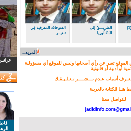
الطريـــقُ إلى
الفتوحاتُ المعرفية فِي
البَاكالُوريا
تنغيــر
المزيد...
عرائس.
 الموقع تعبر عن رأي أصحابها وليس للموقع أي مسؤولية
مية أو أدبية أو قانونية
كتا
تـعـرف أسباب عـدم نـــشــــر تـعـلـيـقـك
 هنـا للكتابة بالعربية
للتواصل معنا
jadidinfo.com@gmai
فاط
الزهر