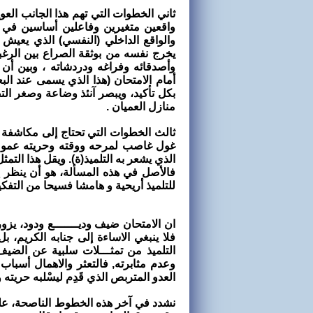
ثاني الخطوات التي تهم هذا الجانب العو
واقعين متغيرين وفاعلين أساسين في ا
والواقع الداخلي (النفسي) الذي يعيش ب
يخرج نفسه من بوثقة الصراع بين الرغب
وأصدقائه وفراغه ودردشاته ، وبين أ
أمام الامتحان (هذا الذي يسمى عند الب
بكل تأكيد، ويبصر آنئذ وضاعة وصغر ا
منازل العميان .
ثالث الخطوات التي تحتاج إلى مكاشفة ف
غول غاصب لمرحه ووقته وحريته عموما
الذي يشعر به التلميذ(ة). ويقل هذا التمث
فالأصل في هذه المسألة، هو أن ينظر إلى
للتلميذ أريحية و هامشا فسيحا من التف
ان الامتحان ضيف وديـــــــع ودود، يز
فلا ينبغي الاساءة إلى جنابه الكريم، 
التلميذ من تمثـــلات سلبية عن الضي
وعدم مثابرته, فالتعثر والاهمال أسباب 
العدو المتربص الذي قَدِم ليسْلبه حري
نشدد في آخر هذه الخطوط الناصحة، على 