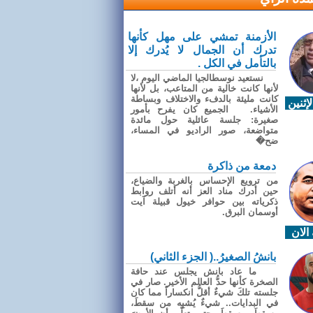
الأزمنة تمشي على مهل كأنها
تدرك أن الجمال لا يُدرك إلا
بالتأمل في الكل .
نستعيد نوسطالجيا الماضي اليوم ،لا
لأنها كانت خالية من المتاعب، بل لأنها
كانت مليئة بالدفء والاختلاف وبساطة
إثنين
الأشياء. الجميع كان يفرح بأمور
صغيرة: جلسة عائلية حول مائدة
متواضعة، صور الراديو في المساء،
ضح�
دمعة من ذاكرة
من ترويع الإحساس بالغربة والضياع،
حين أدرك مناد العز أنه أتلف روابط
ذكرياته بين حوافر خيول قبيلة آيت
أوسمان البرق.
الان
بانشُ الصغيرُ..( الجزء الثاني)
ما عاد بانش يجلس عند حافة
الصخرة كأنها حدُّ العالم الأخير. صار في
جلسته تلكَ شيءٌ أقلُّ انكساراً مما كان
في البدايات.. شيءٌ يُشبِه من سقطَ،