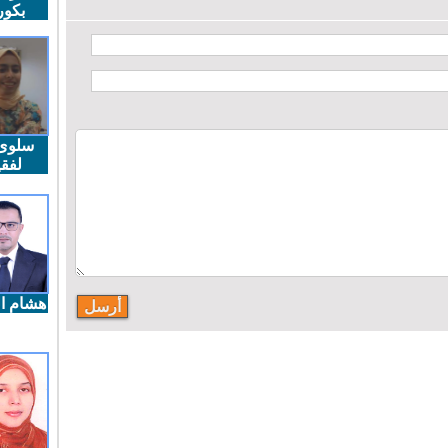
بكو
سلوى
لفقي
هشام ال