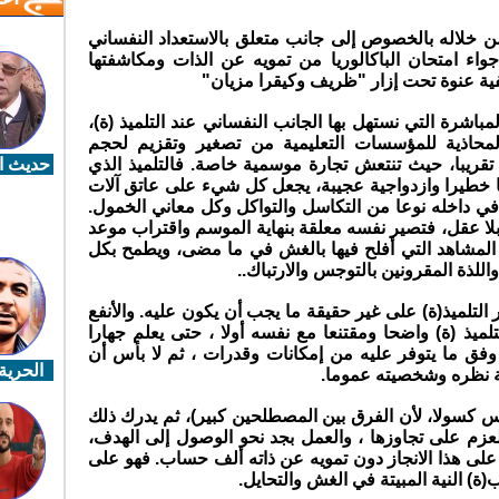
من خلاله بالخصوص إلى جانب متعلق بالاستعداد النفساني
أجواء امتحان الباكالوريا من تمويه عن الذات ومكاشفتها
فية عنوة تحت إزار "ظريف وكيقرا مزيان"
باشرة التي نستهل بها الجانب النفساني عند التلميذ (ة)،
محاذية للمؤسسات التعليمية من تصغير وتقزيم لحجم
تقريبا، حيث تنتعش تجارة موسمية خاصة. فالتلميذ الذي
حديث ال
خطيرا وازدواجية عجيبة، يجعل كل شيء على عاتق آلات
 في داخله نوعا من التكاسل والتواكل وكل معاني الخمول.
 عقل، فتصير نفسه معلقة بنهاية الموسم واقتراب موعد
 المشاهد التي أفلح فيها بالغش في ما مضى، ويطمح بكل
للذة المقرونين بالتوجس والارتباك..
لتلميذ(ة) على غير حقيقة ما يجب أن يكون عليه. والأنفع
ميذ (ة) واضحا ومقتنعا مع نفسه أولا ، حتى يعلم جهارا
 وفق ما يتوفر عليه من إمكانات وقدرات ، ثم لا بأس أن
الحرية 
ة نظره وشخصيته عموما.
يس كسولا، لأن الفرق بين المصطلحين كبير)، ثم يدرك ذلك
م على تجاوزها ، والعمل بجد نحو الوصول إلى الهدف،
على هذا الانجاز دون تمويه عن ذاته ألف حساب. فهو على
ة) النية المبيتة في الغش والتحايل.