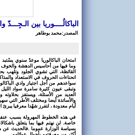
الباكالُــــوريا بين الـجِـــدّ 
المصدر:محمد بوطاهر
امتحان الباكالوريا موعدٌ سنوي يسْتبد 
وما فيها من أحاسيس الدهشة والخوف وا
القائظة، التي تشوي الجلود وتلهب بحر
انحناءات الحروف في الاستعداد والمذاكر
سواعدهم من أجل اجتياز وادي الباكالوري
وتبقى عيون كثيرة سامرة سواد الليل ح
العديد من الأسئلة، ويستفز بحلاوته و
والأساتذة أيضا ومختلف الأطر التي س
أيام معدودة ، لتفرز شهْدا معرفيا يبرئ الت
في هذه الخطوط المهرولة بسبب عنف 
خاصة. لن نهتم فيها بما يتعلق باشكالات
بسياسة الوزارة عموما .فالحديث عن ه
أكثر من معرفتهم بأحوال عوائلهم .