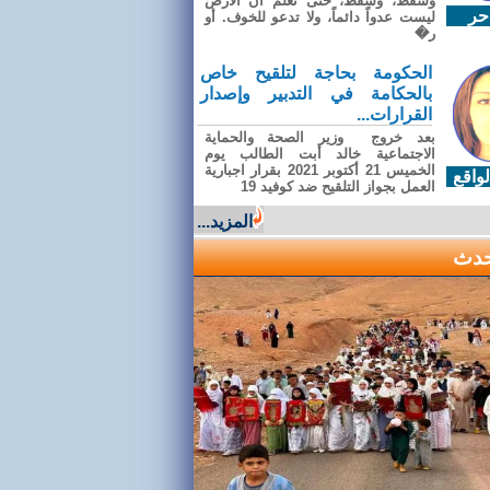
وسقطَ، وسقطَ، حتى تعلّم أن الأرضَ
حر
ليست عدواً دائماً، ولا تدعو للخوف. أو
ر�
الحكومة بحاجة لتلقيح خاص
بالحكامة في التدبير وإصدار
القرارات...
بعد خروج وزير الصحة والحماية
الاجتماعية خالد أبت الطالب يوم
الخميس 21 أكتوبر 2021 بقرار اجبارية
واقع
العمل بجواز التلقيح ضد كوفيد 19
المزيد...
حدث