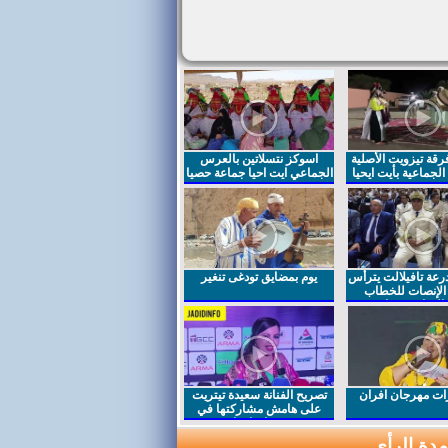
قة تيزويت الأصلية
اسوكز نتسلاتين بالعرس
لجماعية بأيت ايحيا
الجماعي ايت احيا جماعة حصيا
رعة تافيلالت يترأس
يوم بمضايق تودغى تنغير
الإنصات للخطاب
السامي بمناسبة
ت مهرجان افران
تصريح الفنانة سعيدة تيتريت
على هامش مشاركتها في
مهرجان افران
دة الرأي