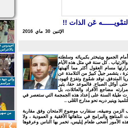
والتمْويــــــه عَن الذات !!
اﻹثنين 30 ماي 2016
احيدوس فر
بالاعراس ا
أمام الجميع ويتبختر بكبريائه وسلطته
لارتياب . كل سنة في مثل هذه الأيام
ارتها مسام العقول أكثر مما ألهبتها
ة ، يتشمر جيلٌ كبيرٌ من التلامذة عن
ا المتدفق. توقد شمُوع وتفرَغ جُهود،
والي جهة د
مراسم 
تى أوائل الصباح. فالموعد حقا، يثير
الملكي 
مرارته مضاجع الأفراد والعائلات، بل
الذكرى27 لعيد العرش المجيد
هرت طيلة السنة على إعداد هذه الجمجمة التي ستعصر في
لميذ وينير دربه نحو مدارج العُلى ..
الزمن وضيقه، سنقارب موضوع الامتحان وفق مقاربة
من سهرا
 المناهج والبرامج في متاهاتها الأفقية و العمودية ، ولا
ذه الأمور أضحى طعام إبليس، تخمر بها الناس وعرفوها
أعم