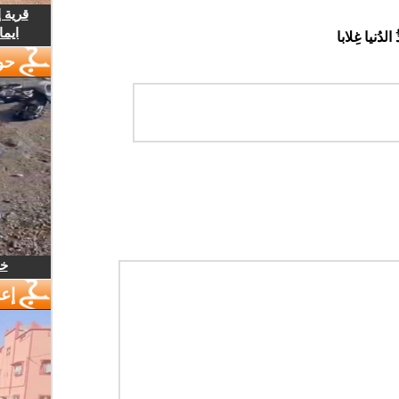
قرية 
ايما
الدُنيا غِلابا
حو
خل
إع