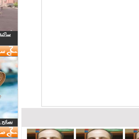
ساكنة 
سي
نصائح 
صو