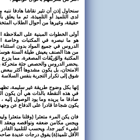
سنحاول إذن أن نثير نقاشا هادفا ننبه 
لدى التلميذ أو التلميذة، ثم ما يعلق ب
حقيقة، وغيرها من أحوال الطلاب المتخ
أولى الخطوات المبنية على الملاحظة الم
هو ما نبصره في المكتبات وخاصة ال
الدروس في جميع المواد بدون استثناء 
من هذا الصنف يعيش طيلة السنة هوسا 
المكتبة والوُريْقات المصغرة، مما يزرع
.يحضر الدروس والحصص جثة متحركة بلا
الامتحان، بل يكون مشدوها أكثر ببعض
شوق إلى تكرار التجربة بنفس السلاسة وا
إنها بكل وضوح طريقة غير سليمة، تظهر ا
في هذه النقطة بالذات هي أن يكون التل
صادقا ما يريده وما يود الوصول إليه ،
يكون شجاعا قادرا على الدفاع عن وجه
فان يكن المرء متعثرا (وقلنا متعثرا ول
ويجس مكامن ضعفه ونواقصه ويعقد العز
لشيء كبير جدا، ويحسب للتلميذ القادر 
الأقل تلميذ(ة) يفوق درجات عديدة صاحب(