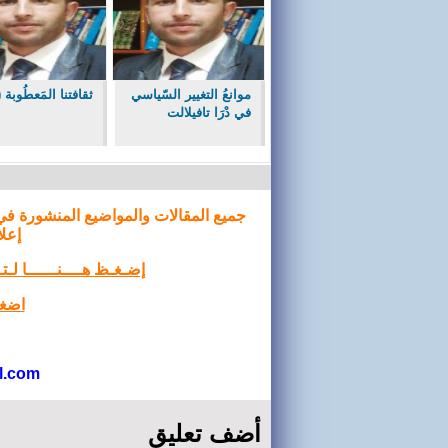
موانعُ التغيير السّياسي
ثقافتنا المَعطُوبة (1)
في دْرَا تافيلالت
جميع المقالات والمواضيع المنشورة في
إعلا
إضـغـظ هــــنــــــا لـ
اضغط
l.com
أضف تعليق