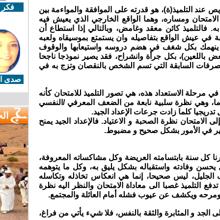
فكر 
يص عند التلميذ(ة)، هو قدرته على الموافقة والمواءمة بين
لامتحان ومساره، وهما الواقع الخارجي الذي يعيش فيه
ه. فالتلميذ كائن معقد وغامض، وبالتالي إذا استطاع أن
ة في عيش الواقع بتفاصيله وان يستمتع بموسيقاه ولعبه
ن ينهمك بكل شغف في هضم دروسه واستيعابها والوقوف
عض باللعين)، بكل جرأة وانشراح، فقد يصير نموذجا ناجحا
لتصرفات السابقة التي تسم الشخص بالنقصان وتزج به في
صدى ال
ي مرحلة الاستعداد هذه، هي تصور التلميذ للامتحان كأنه
، وهي نظرة سلبية نابعة من الضعف المعرفي /النفسي
ل تدريجيا كلما زادت جرعات الإعداد الجيد.
ال
 الامتحان نظرة الصحبة و الاعتياد. فالإعداد الجيد يمنح
كير في الأمور بشكل صحيح و مضبوط.
ورنا كل سنة بابتسامته العريضة وكل مشاكساته المعروفة،
بل يحسن وفادته واستقباله بشكل يليق به، وكل ما يتوهمه
ف الجليل، ليس صحيحا، إنما هي انعكاس تخاذله وتكاسله
تدفع التلميذ غصبا الى معاداة الامتحان والنظر اليه نظرة
ته ومرحه ويكشف عن عيوب فشله أمام العائلة والمجتمع.
الجد و المثابرة والثقة بالنفس، فلا شيء يأتي من فراغ،