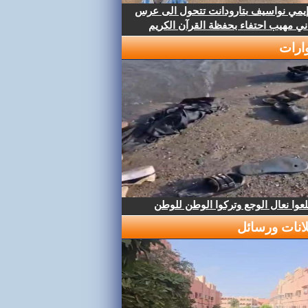
إيمي نواسيف بتارودانت تتحول الى عرس
ني مهيب احتفاء بحفظة القرآن الكريم
ارات
عوا نعال الوجع وتركوا الوطن للوطن
لانات ورسائل