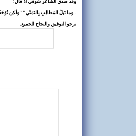
وقد صدق الشاعر شوقي اذ قال:
- وَما نَيلُ المَطالِبِ بِالتَمَنّي" "وَلَكِن تُؤخَذُ 
نرجو التوفيق والنجاح للجميع.