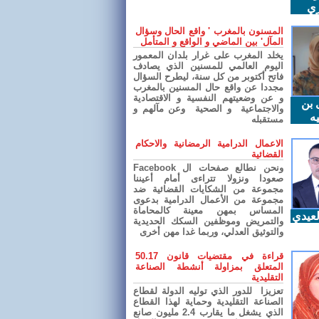
ري
المسنون بالمغرب ' واقع الحال وسؤال
المآل' بين الماضي و الواقع و المتأمل
يخلد المغرب على غرار بلدان المعمور
اليوم العالمي للمسنين الذي يصادف
فاتح أكتوبر من كل سنة، ليطرح السؤال
مجددا عن واقع حال المسنين بالمغرب
و عن وضعيتهم النفسية و الاقتصادية
 بن
والاجتماعية و الصحية وعن مآلهم و
ه
مستقبله
الاعمال الدرامية الرمضانية والاحكام
القضائية
ونحن نطالع صفحات ال Facebook
صعودا ونزولا تتراءى أمام أعيننا
مجموعة من الشكايات القضائية ضد
مجموعة من الأعمال الدرامية بدعوى
المساس بمهن معينة كالمحاماة
عيدي
والتمريض وموظفين السكك الحديدية
والتوثيق العدلي، وربما غدا مهن أخرى
قراءة في مقتضيات قانون 50.17
المتعلق بمزاولة أنشطة الصناعة
التقليدية
تعزيزا للدور الذي توليه الدولة لقطاع
الصناعة التقليدية وحماية لهذا القطاع
الذي يشغل ما يقارب 2.4 مليون صانع