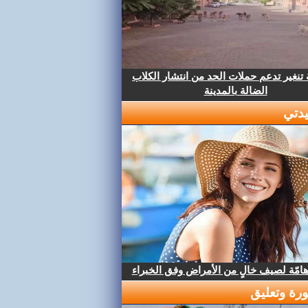
تنغير تدعم حملات الحد من انتشار الكلاب
الضالة بالمدينة
دتي
هامّة لصيف خالٍ من الأمراض وفق الخبراء
رة وتعليق