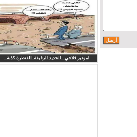
امودير فلاحي ..الحديد الرقيقة..القنطرة كذبة..