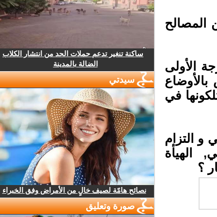
 المصالح
ساكنة تنغير تدعم حملات الحد من انتشار الكلاب
ة الأولى
الضالة بالمدينة
بالأوضاع
سيدتي
كونها في
و التزام
, الهيأة
 ؟
نصائح هامّة لصيف خالٍ من الأمراض وفق الخبراء
صورة وتعليق