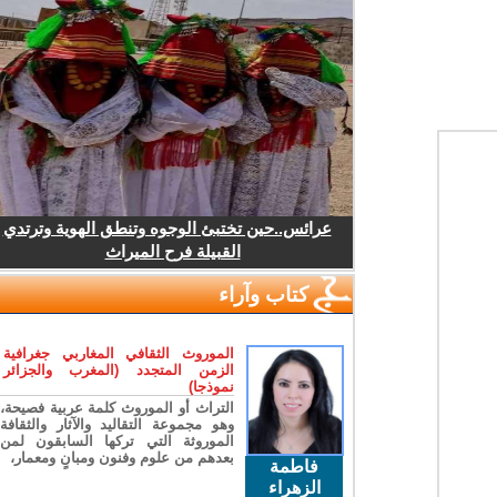
عرائس..حين تختبئ الوجوه وتنطق الهوية وترتدي
القبيلة فرح الميراث
كتاب وآراء
الموروث الثقافي المغاربي جغرافية
الزمن المتجدد (المغرب والجزائر
نموذجا)
التراث أو الموروث كلمة عربية فصيحة،
وهو مجموعة التقاليد والآثار والثقافة
الموروثة التي تركها السابقون لمن
بعدهم من علوم وفنون ومبانٍ ومعمار،
فاطمة
الزهراء