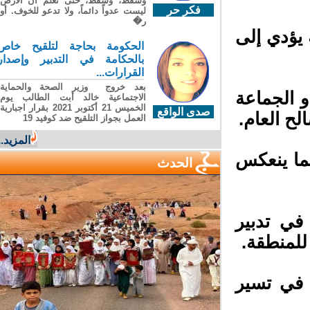
وسقطَ، وسقطَ، حتى تعلّم أن الأرضَ
فكر حر
ليست عدواً دائماً، ولا تدعو للخوف. أو
ر�
ؤدي إلى
الحكومة بحاجة لتلقيح خاص
بالحكامة في التدبير وإصدار
القرارات...
بعد خروج وزير الصحة والحماية
 الجماعة
الاجتماعية خالد أبت الطالب يوم
الخميس 21 أكتوبر 2021 بقرار اجبارية
صدى الواقع
ح العام.
العمل بجواز التلقيح ضد كوفيد 19
المزيد...
ا ينعكس
الحدث
ي تدبير
لمنطقة.
 في تسير