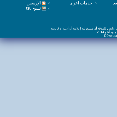
خدمات اخرى
اﻹرسس
تسو- tsū
س للموقع أي مسؤولية إعلامية أو أدبية أو قانونية
نفو 2014
Dévelo