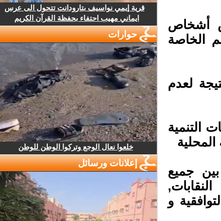
قرية إيمي نواسيف بتارودانت تتحول الى عرس
ايماني مهيب احتفاء بحفظة القرآن الكريم
 أشخاص
حوارات
 الخاصة
يجة لعدم
 التنمية
لمحلية
خلعوا نعال الوجع وتركوا الوطن للوطن
إعلانات ورسائل
ين جميع
لنقابات,
وافقية و