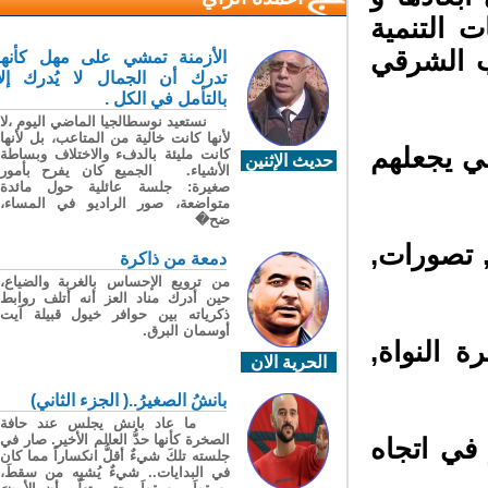
التنمية
 الشرقي
الأزمنة تمشي على مهل كأنها
تدرك أن الجمال لا يُدرك إلا
بالتأمل في الكل .
نستعيد نوسطالجيا الماضي اليوم ،لا
لأنها كانت خالية من المتاعب، بل لأنها
ي يجعلهم
كانت مليئة بالدفء والاختلاف وبساطة
حديث الإثنين
الأشياء. الجميع كان يفرح بأمور
صغيرة: جلسة عائلية حول مائدة
متواضعة، صور الراديو في المساء،
ضح�
 تصورات,
دمعة من ذاكرة
من ترويع الإحساس بالغربة والضياع،
حين أدرك مناد العز أنه أتلف روابط
ذكرياته بين حوافر خيول قبيلة آيت
أوسمان البرق.
 النواة,
الحرية الان
بانشُ الصغيرُ..( الجزء الثاني)
ما عاد بانش يجلس عند حافة
الصخرة كأنها حدُّ العالم الأخير. صار في
في اتجاه
جلسته تلكَ شيءٌ أقلُّ انكساراً مما كان
في البدايات.. شيءٌ يُشبِه من سقطَ،