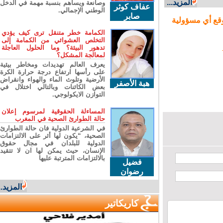
المزيد...
وصانعة ويساهم بنسبة مهمة في الدخل
عفاف كوثر
الوطني الإجمالي.
صابر
ع أي مسؤولية
الكمامة خطر متنقل ترى كيف يؤدي
التخلص العشوائي من الكمامة إلى
تدهور البيئة؟ وما الحلول العاجلة
لمعالجة المشكل؟
يعرف العالم تهديدات ومخاطر بيئية
على رأسها ارتفاع درجة حرارة الكرة
الأرضية وتلوث الماء والهواء وانقراض
هبة الأصفر
بعض الكائنات وبالتالي اختلال في
التوازن الايكولوجي.
المساءلة الحقوقية لمرسوم إعلان
حالة الطوارئ الصحية في المغرب
في الشرعية الدولية فان حالة الطوارئ
الصحية، “يكون لها أثر على الالتزامات
الدولية للبلدان في مجال حقوق
الإنسان، حيث يمكن لها ان لا تتقيد
بالالتزامات المترتبة عليها
فضيل
رضوان
المزيد...
كاريكاتير