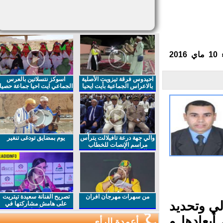
احيدوس فرقة تيزويت الأصلية
اسوكز نتسلاتين بالعرس
بالاعراس الجماعية بأيت ايحيا
الجماعي ايت احيا جماعة حصيا
والي جهة درعة تافيلالت يترأس
يوم بمضايق تودغى تنغير
مراسم الإنصات للخطاب
الملكي السامي بمناسبة
الذكرى27 لعيد العرش المجيد
من سهرات مهرجان افران
تصريح الفنانة سعيدة تيتريت
ي وتحديد
على هامش مشاركتها في
مهرجان افران
بعادها و
أعمدة الرأي