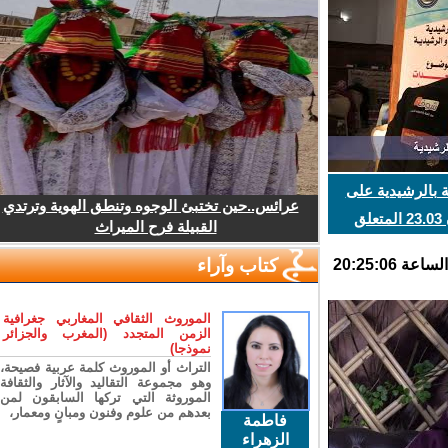
بالرشيدية على
عرائس..حين تختبئ الوجوه وتنطق الهوية وترتدي
هامش ندوة مستجدات قانون 23.03 المتعلق
القبيلة فرح الميراث
ة
كتاب وآراء
الموروث الثقافي المغاربي جغرافية
الزمن المتجدد (المغرب والجزائر
نموذجا)
التراث أو الموروث كلمة عربية فصيحة،
وهو مجموعة التقاليد والآثار والثقافة
الموروثة التي تركها السابقون لمن
بعدهم من علوم وفنون ومبانٍ ومعمار،
فاطمة
الزهراء