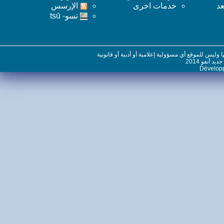
خدمات اخرى
اﻹرسس
تسو- tsū
س للموقع أي مسؤولية إعلامية أو أدبية أو قانونية
نفو 2014
Dévelo