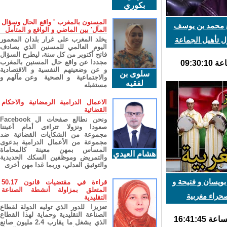
بكوري
المسنون بالمغرب ' واقع الحال وسؤال
 محمد بن يوسف
المآل' بين الماضي و الواقع و المتأمل
أهيل الجماعة
يخلد المغرب على غرار بلدان المعمور
اليوم العالمي للمسنين الذي يصادف
فاتح أكتوبر من كل سنة، ليطرح السؤال
مجددا عن واقع حال المسنين بالمغرب
و عن وضعيتهم النفسية و الاقتصادية
سلوى بن
والاجتماعية و الصحية وعن مآلهم و
لفقيه
مستقبله
الاعمال الدرامية الرمضانية والاحكام
القضائية
ونحن نطالع صفحات ال Facebook
صعودا ونزولا تتراءى أمام أعيننا
مجموعة من الشكايات القضائية ضد
مجموعة من الأعمال الدرامية بدعوى
المساس بمهن معينة كالمحاماة
هشام العيدي
والتمريض وموظفين السكك الحديدية
والتوثيق العدلي، وربما غدا مهن أخرى
ويسان و فتيحة و
قراءة في مقتضيات قانون 50.17
المتعلق بمزاولة أنشطة الصناعة
راء مغربية
التقليدية
تعزيزا للدور الذي توليه الدولة لقطاع
الصناعة التقليدية وحماية لهذا القطاع
الذي يشغل ما يقارب 2.4 مليون صانع