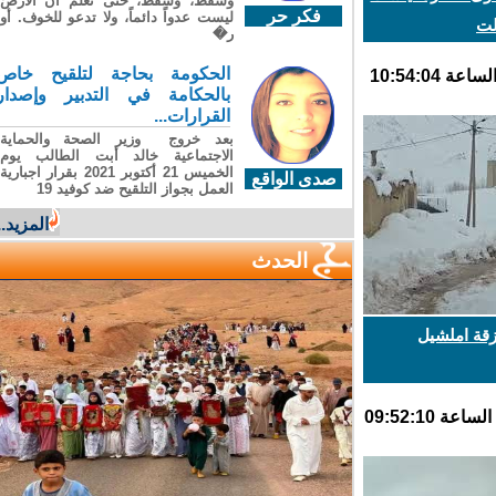
وسقطَ، وسقطَ، حتى تعلّم أن الأرضَ
فكر حر
ليست عدواً دائماً، ولا تدعو للخوف. أو
ت
ر�
الحكومة بحاجة لتلقيح خاص
بالحكامة في التدبير وإصدار
القرارات...
بعد خروج وزير الصحة والحماية
الاجتماعية خالد أبت الطالب يوم
الخميس 21 أكتوبر 2021 بقرار اجبارية
صدى الواقع
العمل بجواز التلقيح ضد كوفيد 19
المزيد...
الحدث
ة املشيل