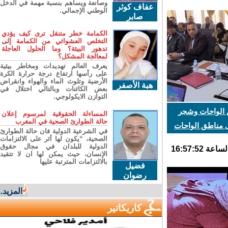
وصانعة ويساهم بنسبة مهمة في الدخل
عفاف كوثر
الوطني الإجمالي.
صابر
الكمامة خطر متنقل ترى كيف يؤدي
التخلص العشوائي من الكمامة إلى
تدهور البيئة؟ وما الحلول العاجلة
لمعالجة المشكل؟
يعرف العالم تهديدات ومخاطر بيئية
على رأسها ارتفاع درجة حرارة الكرة
الأرضية وتلوث الماء والهواء وانقراض
هبة الأصفر
بعض الكائنات وبالتالي اختلال في
التوازن الايكولوجي.
 الواحات وشجر
المساءلة الحقوقية لمرسوم إعلان
حالة الطوارئ الصحية في المغرب
 مناطق الواحات
في الشرعية الدولية فان حالة الطوارئ
الصحية، “يكون لها أثر على الالتزامات
الدولية للبلدان في مجال حقوق
الإنسان، حيث يمكن لها ان لا تتقيد
بالالتزامات المترتبة عليها
فضيل
رضوان
المزيد...
كاريكاتير