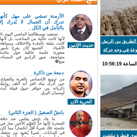
الأزمنة تمشي على مهل كأنها
تدرك أن الجمال لا يُدرك إلا
بالتأمل في الكل .
نستعيد نوسطالجيا الماضي اليوم ،لا
لأنها كانت خالية من المتاعب، بل لأنها
لطريق بين الريش
كانت مليئة بالدفء والاختلاف وبساطة
حديث الإثنين
الأشياء. الجميع كان يفرح بأمور
عة في وجه حركة
صغيرة: جلسة عائلية حول مائدة
متواضعة، صور الراديو في المساء،
ضح�
دمعة من ذاكرة
من ترويع الإحساس بالغربة والضياع،
حين أدرك مناد العز أنه أتلف روابط
ذكرياته بين حوافر خيول قبيلة آيت
أوسمان البرق.
الحرية الان
بانشُ الصغيرُ..( الجزء الثاني)
ما عاد بانش يجلس عند حافة
الصخرة كأنها حدُّ العالم الأخير. صار في
جلسته تلكَ شيءٌ أقلُّ انكساراً مما كان
في البدايات.. شيءٌ يُشبِه من سقطَ،
وى قنطرة تيلشت