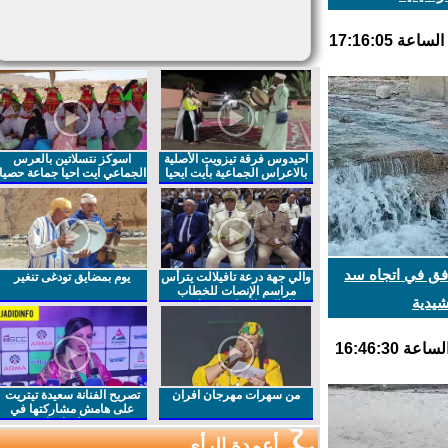
احيدوس فرقة تيزويت الأصلية
اسوكز نتسلاتين بالعرس
بالاعراس الجماعية بأيت ايحيا
الجماعي ايت احيا جماعة حصيا
ق في اتجاه سد
والي جهة درعة تافيلالت يترأس
يوم بمضايق تودغى تنغير
مراسم الإنصات للخطاب
دية
الملكي السامي بمناسبة
الذكرى27 لعيد العرش المجيد
من سهرات مهرجان افران
تصريح الفنانة سعيدة تيتريت
على هامش مشاركتها في
مهرجان افران
أعمدة الرأي