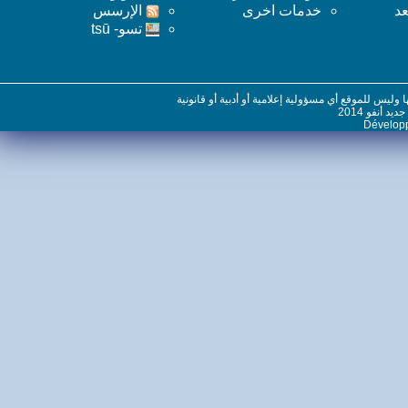
خدمات اخرى
اﻹرسس
تسو- tsū
س للموقع أي مسؤولية إعلامية أو أدبية أو قانونية
نفو 2014
Dévelo