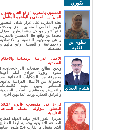
بكوري
المسنون بالمغرب ' واقع الحال وسؤال
المآل' بين الماضي و الواقع و المتأمل
يخلد المغرب على غرار بلدان المعمور
اليوم العالمي للمسنين الذي يصادف
فاتح أكتوبر من كل سنة، ليطرح السؤال
مجددا عن واقع حال المسنين بالمغرب
و عن وضعيتهم النفسية و الاقتصادية
سلوى بن
والاجتماعية و الصحية وعن مآلهم و
لفقيه
مستقبله
الاعمال الدرامية الرمضانية والاحكام
القضائية
ونحن نطالع صفحات ال Facebook
صعودا ونزولا تتراءى أمام أعيننا
مجموعة من الشكايات القضائية ضد
مجموعة من الأعمال الدرامية بدعوى
المساس بمهن معينة كالمحاماة
هشام العيدي
والتمريض وموظفين السكك الحديدية
والتوثيق العدلي، وربما غدا مهن أخرى
قراءة في مقتضيات قانون 50.17
المتعلق بمزاولة أنشطة الصناعة
التقليدية
تعزيزا للدور الذي توليه الدولة لقطاع
الصناعة التقليدية وحماية لهذا القطاع
الذي يشغل ما يقارب 2.4 مليون صانع