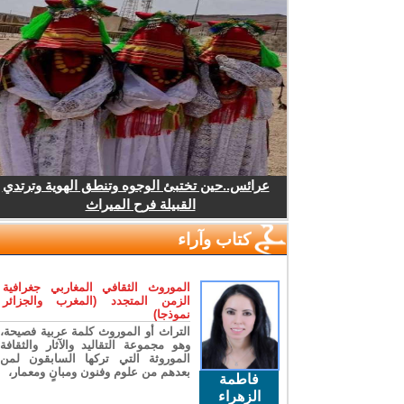
عرائس..حين تختبئ الوجوه وتنطق الهوية وترتدي
القبيلة فرح الميراث
كتاب وآراء
الموروث الثقافي المغاربي جغرافية
الزمن المتجدد (المغرب والجزائر
نموذجا)
التراث أو الموروث كلمة عربية فصيحة،
وهو مجموعة التقاليد والآثار والثقافة
الموروثة التي تركها السابقون لمن
بعدهم من علوم وفنون ومبانٍ ومعمار،
فاطمة
الزهراء