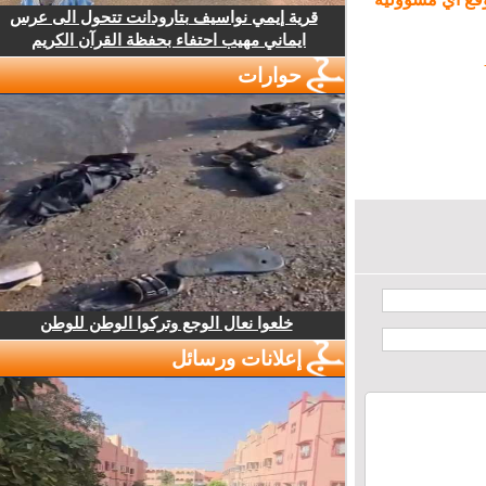
قرية إيمي نواسيف بتارودانت تتحول الى عرس
ايماني مهيب احتفاء بحفظة القرآن الكريم
حوارات
خلعوا نعال الوجع وتركوا الوطن للوطن
إعلانات ورسائل