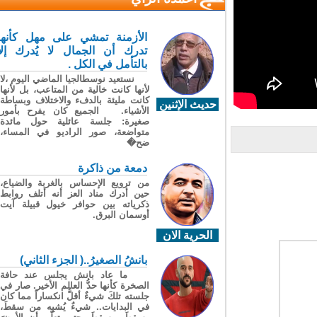
الأزمنة تمشي على مهل كأنها
تدرك أن الجمال لا يُدرك إلا
بالتأمل في الكل .
نستعيد نوسطالجيا الماضي اليوم ،لا
لأنها كانت خالية من المتاعب، بل لأنها
كانت مليئة بالدفء والاختلاف وبساطة
حديث الإثنين
الأشياء. الجميع كان يفرح بأمور
صغيرة: جلسة عائلية حول مائدة
متواضعة، صور الراديو في المساء،
ضح�
دمعة من ذاكرة
من ترويع الإحساس بالغربة والضياع،
حين أدرك مناد العز أنه أتلف روابط
ذكرياته بين حوافر خيول قبيلة آيت
أوسمان البرق.
الحرية الان
بانشُ الصغيرُ..( الجزء الثاني)
ما عاد بانش يجلس عند حافة
الصخرة كأنها حدُّ العالم الأخير. صار في
جلسته تلكَ شيءٌ أقلُّ انكساراً مما كان
في البدايات.. شيءٌ يُشبِه من سقطَ،