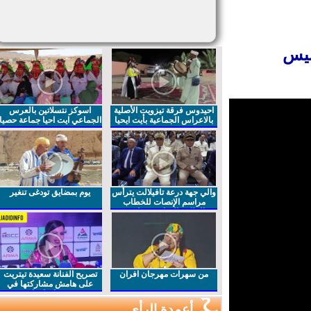
الذكرى ال70 لتأسيس
احيدوس فرقة تيزويت الأصلية
اسوكز نتسلاتين بالعرس
بالاعراس الجماعية بأيت ايحيا
الجماعي ايت احيا جماعة حصيا
والي جهة درعة تافيلالت يترأس
يوم بمضايق تودغى تنغير
مراسم الإنصات للخطاب
الملكي السامي بمناسبة
الذكرى27 لعيد العرش المجيد
من سهرات مهرجان افران
تصريح الفنانة سعيدة تيتريت
على هامش مشاركتها في
مهرجان افران
أعمدة الرأي