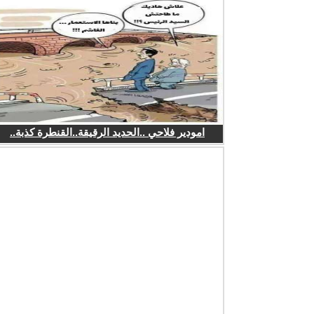
امودير فلاحي ..الحديد الرقيقة..القنطرة كذبة..