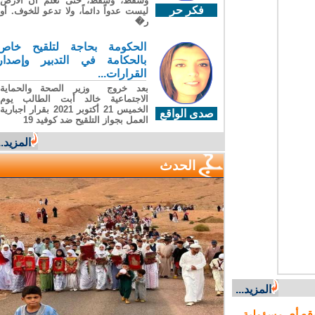
وسقطَ، وسقطَ، حتى تعلّم أن الأرضَ
فكر حر
ليست عدواً دائماً، ولا تدعو للخوف. أو
ر�
الحكومة بحاجة لتلقيح خاص
بالحكامة في التدبير وإصدار
القرارات...
بعد خروج وزير الصحة والحماية
الاجتماعية خالد أبت الطالب يوم
الخميس 21 أكتوبر 2021 بقرار اجبارية
صدى الواقع
العمل بجواز التلقيح ضد كوفيد 19
المزيد...
الحدث
المزيد...
ع أي مسؤولية