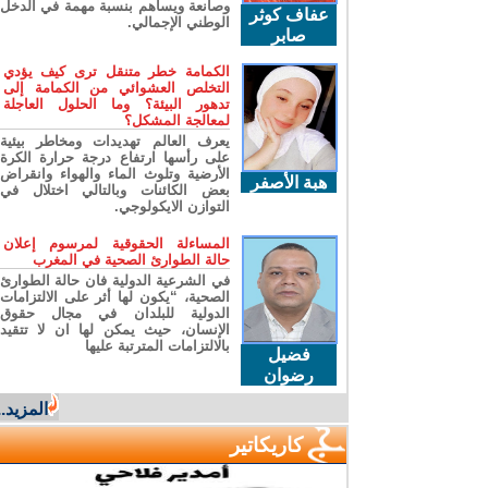
وصانعة ويساهم بنسبة مهمة في الدخل
عفاف كوثر
الوطني الإجمالي.
صابر
الكمامة خطر متنقل ترى كيف يؤدي
التخلص العشوائي من الكمامة إلى
تدهور البيئة؟ وما الحلول العاجلة
لمعالجة المشكل؟
يعرف العالم تهديدات ومخاطر بيئية
على رأسها ارتفاع درجة حرارة الكرة
الأرضية وتلوث الماء والهواء وانقراض
هبة الأصفر
بعض الكائنات وبالتالي اختلال في
التوازن الايكولوجي.
المساءلة الحقوقية لمرسوم إعلان
حالة الطوارئ الصحية في المغرب
في الشرعية الدولية فان حالة الطوارئ
الصحية، “يكون لها أثر على الالتزامات
الدولية للبلدان في مجال حقوق
الإنسان، حيث يمكن لها ان لا تتقيد
بالالتزامات المترتبة عليها
فضيل
رضوان
المزيد...
كاريكاتير