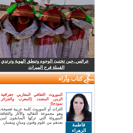
عرائس..حين تختبئ الوجوه وتنطق الهوية وترتدي
القبيلة فرح الميراث
كتاب وآراء
الموروث الثقافي المغاربي جغرافية
الزمن المتجدد (المغرب والجزائر
نموذجا)
التراث أو الموروث كلمة عربية فصيحة،
وهو مجموعة التقاليد والآثار والثقافة
الموروثة التي تركها السابقون لمن
بعدهم من علوم وفنون ومبانٍ ومعمار،
فاطمة
الزهراء