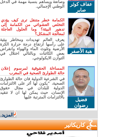
وصانعة ويساهم بنسبة مهمة في الدخل
عفاف كوثر
الوطني الإجمالي.
صابر
الكمامة خطر متنقل ترى كيف يؤدي
التخلص العشوائي من الكمامة إلى
تدهور البيئة؟ وما الحلول العاجلة
لمعالجة المشكل؟
يعرف العالم تهديدات ومخاطر بيئية
على رأسها ارتفاع درجة حرارة الكرة
الأرضية وتلوث الماء والهواء وانقراض
هبة الأصفر
بعض الكائنات وبالتالي اختلال في
التوازن الايكولوجي.
المساءلة الحقوقية لمرسوم إعلان
حالة الطوارئ الصحية في المغرب
في الشرعية الدولية فان حالة الطوارئ
الصحية، “يكون لها أثر على الالتزامات
الدولية للبلدان في مجال حقوق
الإنسان، حيث يمكن لها ان لا تتقيد
بالالتزامات المترتبة عليها
فضيل
رضوان
المزيد...
كاريكاتير