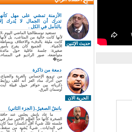
الأزمنة تمشي على مهل كأنها
تدرك أن الجمال لا يُدرك إلا
بالتأمل في الكل .
نستعيد نوسطالجيا الماضي اليوم ،لا
لأنها كانت خالية من المتاعب، بل لأنها
كانت مليئة بالدفء والاختلاف وبساطة
حديث الإثنين
الأشياء. الجميع كان يفرح بأمور
صغيرة: جلسة عائلية حول مائدة
متواضعة، صور الراديو في المساء،
ضح�
دمعة من ذاكرة
من ترويع الإحساس بالغربة والضياع،
حين أدرك مناد العز أنه أتلف روابط
ذكرياته بين حوافر خيول قبيلة آيت
أوسمان البرق.
الحرية الان
بانشُ الصغيرُ..( الجزء الثاني)
ما عاد بانش يجلس عند حافة
الصخرة كأنها حدُّ العالم الأخير. صار في
جلسته تلكَ شيءٌ أقلُّ انكساراً مما كان
في البدايات.. شيءٌ يُشبِه من سقطَ،