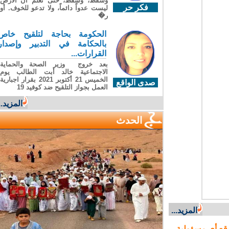
وسقطَ، وسقطَ، حتى تعلّم أن الأرضَ
فكر حر
ليست عدواً دائماً، ولا تدعو للخوف. أو
ر�
الحكومة بحاجة لتلقيح خاص
بالحكامة في التدبير وإصدار
القرارات...
بعد خروج وزير الصحة والحماية
الاجتماعية خالد أبت الطالب يوم
الخميس 21 أكتوبر 2021 بقرار اجبارية
صدى الواقع
العمل بجواز التلقيح ضد كوفيد 19
المزيد...
الحدث
المزيد...
ع أي مسؤولية