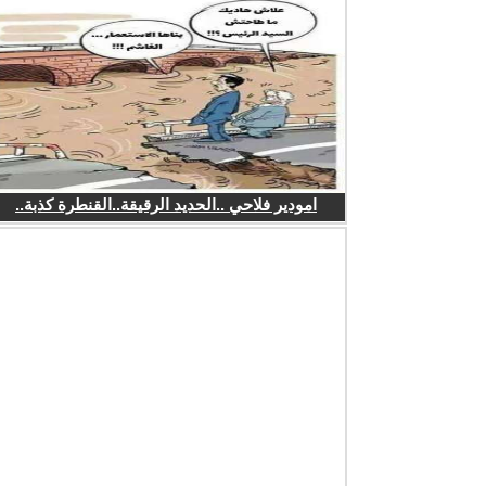
امودير فلاحي ..الحديد الرقيقة..القنطرة كذبة..