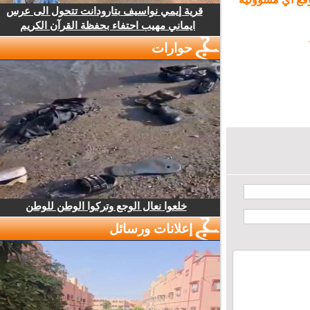
قرية إيمي نواسيف بتارودانت تتحول الى عرس
ايماني مهيب احتفاء بحفظة القرآن الكريم
حوارات
خلعوا نعال الوجع وتركوا الوطن للوطن
إعلانات ورسائل