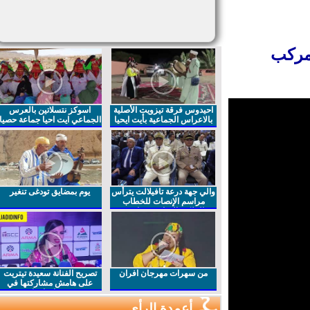
مركب
احيدوس فرقة تيزويت الأصلية
اسوكز نتسلاتين بالعرس
بالاعراس الجماعية بأيت ايحيا
الجماعي ايت احيا جماعة حصيا
والي جهة درعة تافيلالت يترأس
يوم بمضايق تودغى تنغير
مراسم الإنصات للخطاب
الملكي السامي بمناسبة
الذكرى27 لعيد العرش المجيد
من سهرات مهرجان افران
تصريح الفنانة سعيدة تيتريت
على هامش مشاركتها في
مهرجان افران
أعمدة الرأي