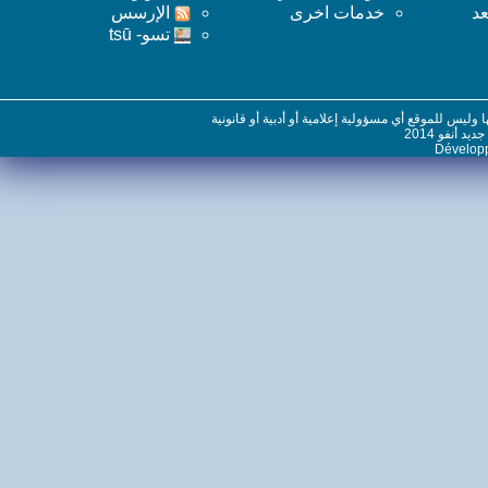
خدمات اخرى
اﻹرسس
تسو- tsū
س للموقع أي مسؤولية إعلامية أو أدبية أو قانونية
نفو 2014
Dévelo