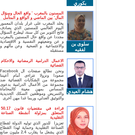
بكوري
المسنون بالمغرب ' واقع الحال وسؤال
المآل' بين الماضي و الواقع و المتأمل
يخلد المغرب على غرار بلدان المعمور
اليوم العالمي للمسنين الذي يصادف
فاتح أكتوبر من كل سنة، ليطرح السؤال
مجددا عن واقع حال المسنين بالمغرب
و عن وضعيتهم النفسية و الاقتصادية
سلوى بن
والاجتماعية و الصحية وعن مآلهم و
لفقيه
مستقبله
الاعمال الدرامية الرمضانية والاحكام
القضائية
ونحن نطالع صفحات ال Facebook
صعودا ونزولا تتراءى أمام أعيننا
مجموعة من الشكايات القضائية ضد
مجموعة من الأعمال الدرامية بدعوى
المساس بمهن معينة كالمحاماة
هشام العيدي
والتمريض وموظفين السكك الحديدية
والتوثيق العدلي، وربما غدا مهن أخرى
قراءة في مقتضيات قانون 50.17
المتعلق بمزاولة أنشطة الصناعة
التقليدية
تعزيزا للدور الذي توليه الدولة لقطاع
الصناعة التقليدية وحماية لهذا القطاع
الذي يشغل ما يقارب 2.4 مليون صانع