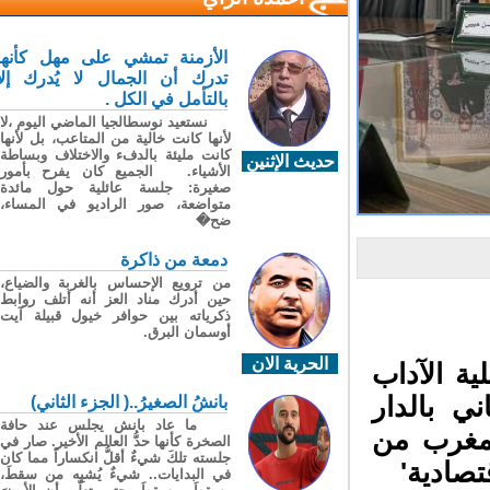
الأزمنة تمشي على مهل كأنها
تدرك أن الجمال لا يُدرك إلا
بالتأمل في الكل .
نستعيد نوسطالجيا الماضي اليوم ،لا
لأنها كانت خالية من المتاعب، بل لأنها
كانت مليئة بالدفء والاختلاف وبساطة
حديث الإثنين
الأشياء. الجميع كان يفرح بأمور
صغيرة: جلسة عائلية حول مائدة
متواضعة، صور الراديو في المساء،
ضح�
دمعة من ذاكرة
من ترويع الإحساس بالغربة والضياع،
حين أدرك مناد العز أنه أتلف روابط
ذكرياته بين حوافر خيول قبيلة آيت
أوسمان البرق.
الحرية الان
ة الآداب
ي بالدار
بانشُ الصغيرُ..( الجزء الثاني)
ما عاد بانش يجلس عند حافة
مغرب من
الصخرة كأنها حدُّ العالم الأخير. صار في
جلسته تلكَ شيءٌ أقلُّ انكساراً مما كان
تصادية'
في البدايات.. شيءٌ يُشبِه من سقطَ،