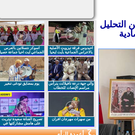
 التحليل
دية
احيدوس فرقة تيزويت الأصلية
اسوكز نتسلاتين بالعرس
بالاعراس الجماعية بأيت ايحيا
الجماعي ايت احيا جماعة حصيا
والي جهة درعة تافيلالت يترأس
يوم بمضايق تودغى تنغير
مراسم الإنصات للخطاب
الملكي السامي بمناسبة
الذكرى27 لعيد العرش المجيد
من سهرات مهرجان افران
تصريح الفنانة سعيدة تيتريت
على هامش مشاركتها في
مهرجان افران
أعمدة الرأي