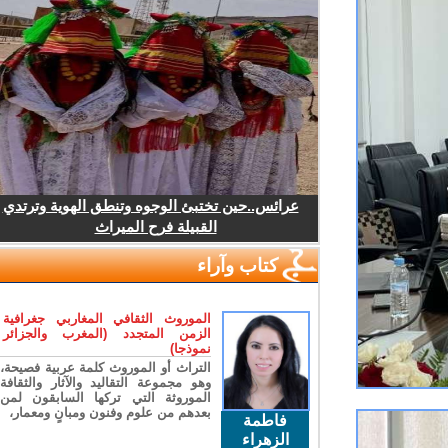
عرائس..حين تختبئ الوجوه وتنطق الهوية وترتدي
القبيلة فرح الميراث
كتاب وآراء
الموروث الثقافي المغاربي جغرافية
الزمن المتجدد (المغرب والجزائر
نموذجا)
التراث أو الموروث كلمة عربية فصيحة،
وهو مجموعة التقاليد والآثار والثقافة
الموروثة التي تركها السابقون لمن
بعدهم من علوم وفنون ومبانٍ ومعمار،
فاطمة
الزهراء