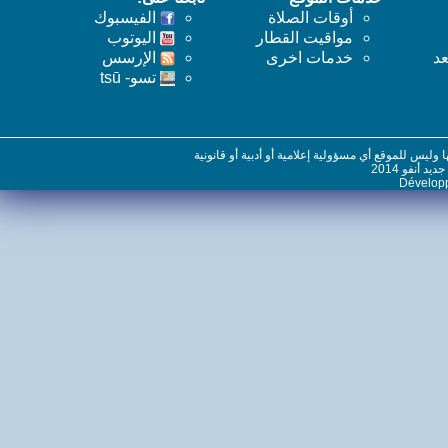
أوقات الصلاة
الفيسبوك
مواقيت القطار
اليوتوب
خدمات اخرى
اﻹرسس
تسو- tsū
س للموقع أي مسؤولية إعلامية أو أدبية أو قانونية
نفو 2014
Dévelo