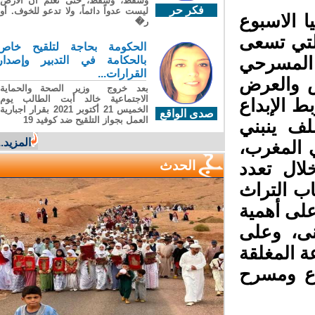
وسقطَ، وسقطَ، حتى تعلّم أن الأرضَ
فكر حر
ليست عدواً دائماً، ولا تدعو للخوف. أو
 الاسبوع
ر�
لتي تسعى
الحكومة بحاجة لتلقيح خاص
 المسرحي
بالحكامة في التدبير وإصدار
القرارات...
ص والعرض
بعد خروج وزير الصحة والحماية
الاجتماعية خالد أبت الطالب يوم
 الإبداع
الخميس 21 أكتوبر 2021 بقرار اجبارية
صدى الواقع
العمل بجواز التلقيح ضد كوفيد 19
لف ينبني
المزيد...
المغرب،
الحدث
ال تعدد
ب التراث
لى أهمية
ى، وعلى
 المغلقة
ع ومسرح