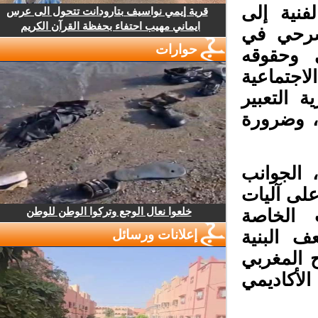
فنية إلى
قرية إيمي نواسيف بتارودانت تتحول الى عرس
ايماني مهيب احتفاء بحفظة القرآن الكريم
سرحي في
حوارات
وحقوقه
جتماعية
التعبير
 وضرورة
الجوانب
لى آليات
خلعوا نعال الوجع وتركوا الوطن للوطن
 الخاصة
 البنية
إعلانات ورسائل
 المغربي
لأكاديمي