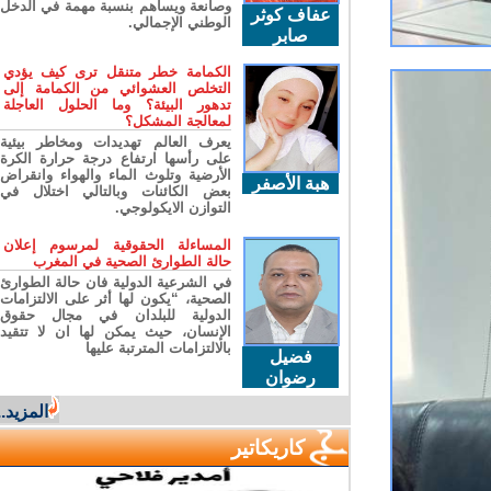
وصانعة ويساهم بنسبة مهمة في الدخل
عفاف كوثر
الوطني الإجمالي.
صابر
الكمامة خطر متنقل ترى كيف يؤدي
التخلص العشوائي من الكمامة إلى
تدهور البيئة؟ وما الحلول العاجلة
لمعالجة المشكل؟
يعرف العالم تهديدات ومخاطر بيئية
على رأسها ارتفاع درجة حرارة الكرة
الأرضية وتلوث الماء والهواء وانقراض
هبة الأصفر
بعض الكائنات وبالتالي اختلال في
التوازن الايكولوجي.
المساءلة الحقوقية لمرسوم إعلان
حالة الطوارئ الصحية في المغرب
في الشرعية الدولية فان حالة الطوارئ
الصحية، “يكون لها أثر على الالتزامات
الدولية للبلدان في مجال حقوق
الإنسان، حيث يمكن لها ان لا تتقيد
بالالتزامات المترتبة عليها
فضيل
رضوان
المزيد...
كاريكاتير