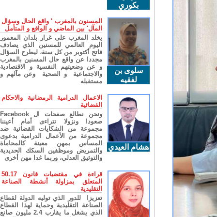
بكوري
المسنون بالمغرب ' واقع الحال وسؤال
المآل' بين الماضي و الواقع و المتأمل
يخلد المغرب على غرار بلدان المعمور
اليوم العالمي للمسنين الذي يصادف
فاتح أكتوبر من كل سنة، ليطرح السؤال
مجددا عن واقع حال المسنين بالمغرب
و عن وضعيتهم النفسية و الاقتصادية
سلوى بن
والاجتماعية و الصحية وعن مآلهم و
لفقيه
مستقبله
الاعمال الدرامية الرمضانية والاحكام
القضائية
ونحن نطالع صفحات ال Facebook
صعودا ونزولا تتراءى أمام أعيننا
مجموعة من الشكايات القضائية ضد
مجموعة من الأعمال الدرامية بدعوى
المساس بمهن معينة كالمحاماة
هشام العيدي
والتمريض وموظفين السكك الحديدية
والتوثيق العدلي، وربما غدا مهن أخرى
قراءة في مقتضيات قانون 50.17
المتعلق بمزاولة أنشطة الصناعة
التقليدية
تعزيزا للدور الذي توليه الدولة لقطاع
الصناعة التقليدية وحماية لهذا القطاع
الذي يشغل ما يقارب 2.4 مليون صانع