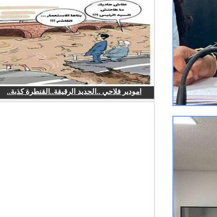
امودير فلاحي ..الحديد الرقيقة..القنطرة كذبة..