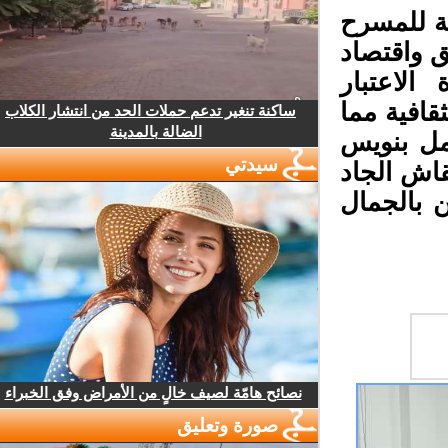
ة للمسرح
ق واقتصاد
لاعتبار
افية مما
ساكنة تنغير تدعم حملات الحد من انتشار الكلاب
الضالة بالمدينة
مل بنويس
سيدتي
اش الجاد
بالجمال
نصائح هامّة لصيف خالٍ من الأمراض وفق الخبراء
صورة وتعليق