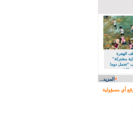
 الهجرة
 مشتركة”
“تحمل دوما
ا” (مصدر
المزيد...
ع أي مسؤولية