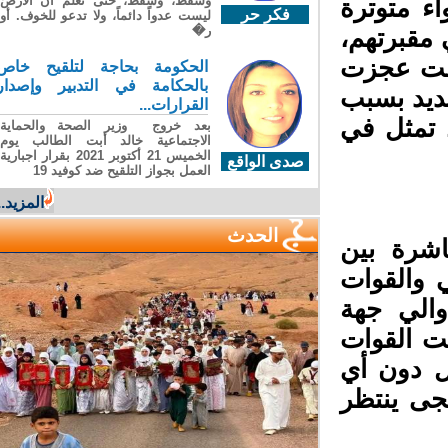
وسقطَ، وسقطَ، حتى تعلّم أن الأرضَ
 متوترة
فكر حر
ليست عدواً دائماً، ولا تدعو للخوف. أو
ر�
مقبرتهم،
قت عجزت
الحكومة بحاجة لتلقيح خاص
بالحكامة في التدبير وإصدار
يد بسبب
القرارات...
 تمثل في
بعد خروج وزير الصحة والحماية
الاجتماعية خالد أبت الطالب يوم
الخميس 21 أكتوبر 2021 بقرار اجبارية
صدى الواقع
العمل بجواز التلقيح ضد كوفيد 19
المزيد...
الحدث
شرة بين
 والقوات
الي جهة
ت القوات
ل دون أي
ى ينتظر