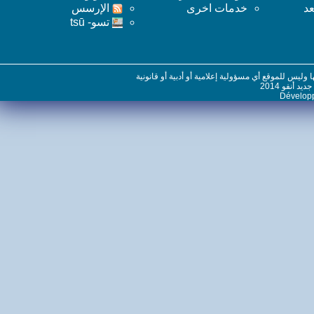
خدمات اخرى
اﻹرسس
تسو- tsū
س للموقع أي مسؤولية إعلامية أو أدبية أو قانونية
نفو 2014
Dévelo