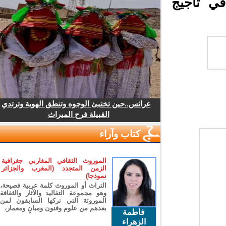
ي تأجيج
عرائس..حين تختبئ الوجوه وتنطق الهوية وترتدي
القبيلة فرح الميراث
كتاب وآراء
الموروث الثقافي المغاربي جغرافية
الزمن المتجدد (المغرب والجزائر
نموذجا)
التراث أو الموروث كلمة عربية فصيحة،
وهو مجموعة التقاليد والآثار والثقافة
الموروثة التي تركها السابقون لمن
بعدهم من علوم وفنون ومبانٍ ومعمار،
فاطمة
الزهراء