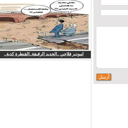
امودير فلاحي ..الحديد الرقيقة..القنطرة كذبة..