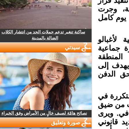
نفيذ قرار
ة، وجرت
وم كامل
ساكنة تنغير تدعم حملات الحد من انتشار الكلاب
الضالة بالمدينة
لأغبالو
 جماعية
سيدتي
المنطقة
يهدف إلى
ق الدفن
تكررة في
 من ضيق
ي. ويرى
نصائح هامّة لصيف خالٍ من الأمراض وفق الخبراء
 قانوني
صورة وتعليق