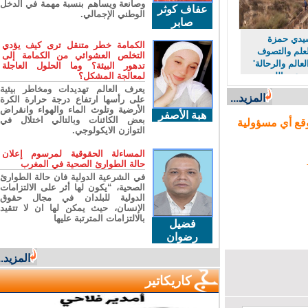
وصانعة ويساهم بنسبة مهمة في الدخل
عفاف كوثر
الوطني الإجمالي.
صابر
دي حمزة
الكمامة خطر متنقل ترى كيف يؤدي
لم والتصوف
التخلص العشوائي من الكمامة إلى
لم والرحالة'
تدهور البيئة؟ وما الحلول العاجلة
لمعالجة المشكل؟
عبد الله
يعرف العالم تهديدات ومخاطر بيئية
المزيد...
على رأسها ارتفاع درجة حرارة الكرة
الأرضية وتلوث الماء والهواء وانقراض
هبة الأصفر
بعض الكائنات وبالتالي اختلال في
ع أي مسؤولية
التوازن الايكولوجي.
المساءلة الحقوقية لمرسوم إعلان
حالة الطوارئ الصحية في المغرب
في الشرعية الدولية فان حالة الطوارئ
الصحية، “يكون لها أثر على الالتزامات
الدولية للبلدان في مجال حقوق
الإنسان، حيث يمكن لها ان لا تتقيد
بالالتزامات المترتبة عليها
فضيل
رضوان
المزيد...
كاريكاتير