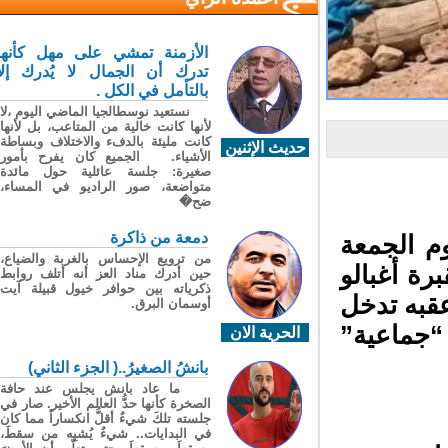
الأزمنة تمشي على مهل كأنها
تدرك أن الجمال لا يُدرك إلا
بالتأمل في الكل .
نستعيد نوسطالجيا الماضي اليوم ،لا
لأنها كانت خالية من المتاعب، بل لأنها
كانت مليئة بالدفء والاختلاف وبساطة
حديث الإثنين
الأشياء. الجميع كان يفرح بأمور
صغيرة: جلسة عائلية حول مائدة
متواضعة، صور الراديو في المساء،
ضح�
دمعة من ذاكرة
 الجمعة
من ترويع الإحساس بالغربة والضياع،
ة أغبالو
حين أدرك مناد العز أنه أتلف روابط
ذكرياته بين حوافر خيول قبيلة آيت
قبه تدخل
أوسمان البرق.
“جماعية”
الحرية الان
بانشُ الصغيرُ..( الجزء الثاني)
ما عاد بانش يجلس عند حافة
الصخرة كأنها حدُّ العالم الأخير. صار في
جلسته تلكَ شيءٌ أقلُّ انكساراً مما كان
في البدايات.. شيءٌ يُشبِه من سقطَ،