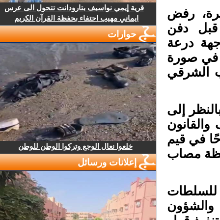
قرية إيمي نواسيف بتارودانت تتحول الى عرس
قبرة، رفض
ايماني مهيب احتفاء بحفظة القرآن الكريم
قبل دفن
حوارات
هة درعة
 في صورة
 الشرقي
لنظر إلى
القانون
ا في قيم
خلعوا نعال الوجع وتركوا الوطن للوطن
حظة مصاب
إعلانات ورسائل
للسلطات
والشؤون