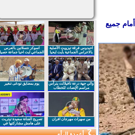
مام جميع
احيدوس فرقة تيزويت الأصلية
اسوكز نتسلاتين بالعرس
بالاعراس الجماعية بأيت ايحيا
الجماعي ايت احيا جماعة حصيا
والي جهة درعة تافيلالت يترأس
يوم بمضايق تودغى تنغير
مراسم الإنصات للخطاب
الملكي السامي بمناسبة
الذكرى27 لعيد العرش المجيد
من سهرات مهرجان افران
تصريح الفنانة سعيدة تيتريت
على هامش مشاركتها في
مهرجان افران
أعمدة الرأي