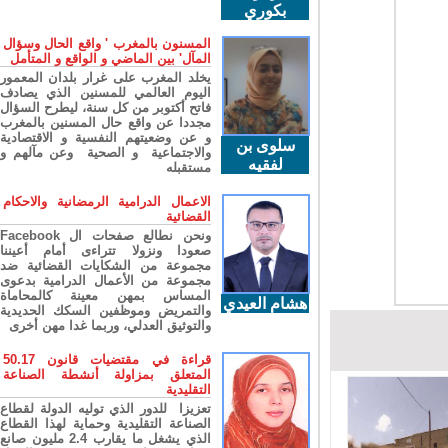
بكوري
المسنون بالمغرب ' واقع الحال وسؤال
المآل' بين الماضي و الواقع و المتأمل
يخلد المغرب على غرار بلدان المعمور
اليوم العالمي للمسنين الذي يصادف
فاتح أكتوبر من كل سنة، ليطرح السؤال
مجددا عن واقع حال المسنين بالمغرب
و عن وضعيتهم النفسية و الاقتصادية
سلوى بن
والاجتماعية و الصحية وعن مآلهم و
لفقيه
مستقبله
الاعمال الدرامية الرمضانية والاحكام
القضائية
ونحن نطالع صفحات ال Facebook
صعودا ونزولا تتراءى أمام أعيننا
مجموعة من الشكايات القضائية ضد
مجموعة من الأعمال الدرامية بدعوى
المساس بمهن معينة كالمحاماة
هشام العيدي
والتمريض وموظفين السكك الحديدية
والتوثيق العدلي، وربما غدا مهن أخرى
قراءة في مقتضيات قانون 50.17
المتعلق بمزاولة أنشطة الصناعة
التقليدية
تعزيزا للدور الذي توليه الدولة لقطاع
الصناعة التقليدية وحماية لهذا القطاع
الذي يشغل ما يقارب 2.4 مليون صانع