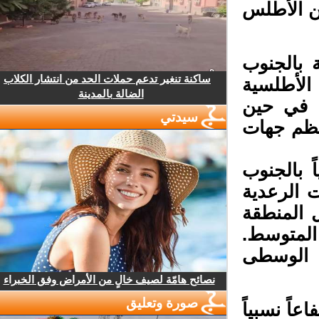
ن الأطلس
 بالجنوب
ساكنة تنغير تدعم حملات الحد من انتشار الكلاب
لأطلسية
الضالة بالمدينة
 في حين
سيدتي
ظم جهات
بالجنوب
الرعدية
المنطقة
لمتوسط.
 الوسطى
نصائح هامّة لصيف خالٍ من الأمراض وفق الخبراء
صورة وتعليق
ً نسبياً