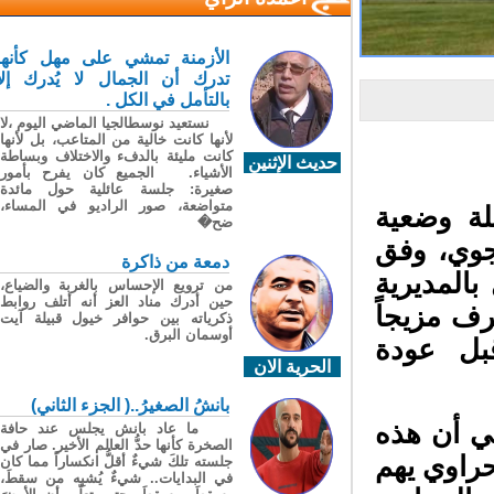
الأزمنة تمشي على مهل كأنها
تدرك أن الجمال لا يُدرك إلا
بالتأمل في الكل .
نستعيد نوسطالجيا الماضي اليوم ،لا
لأنها كانت خالية من المتاعب، بل لأنها
كانت مليئة بالدفء والاختلاف وبساطة
حديث الإثنين
الأشياء. الجميع كان يفرح بأمور
صغيرة: جلسة عائلية حول مائدة
متواضعة، صور الراديو في المساء،
لة وضعية
ضح�
جوي، وفق
دمعة من ذاكرة
المديرية
من ترويع الإحساس بالغربة والضياع،
حين أدرك مناد العز أنه أتلف روابط
ف مزيجاً
ذكرياته بين حوافر خيول قبيلة آيت
أوسمان البرق.
بل عودة
الحرية الان
بانشُ الصغيرُ..( الجزء الثاني)
 أن هذه
ما عاد بانش يجلس عند حافة
الصخرة كأنها حدُّ العالم الأخير. صار في
راوي يهم
جلسته تلكَ شيءٌ أقلُّ انكساراً مما كان
في البدايات.. شيءٌ يُشبِه من سقطَ،