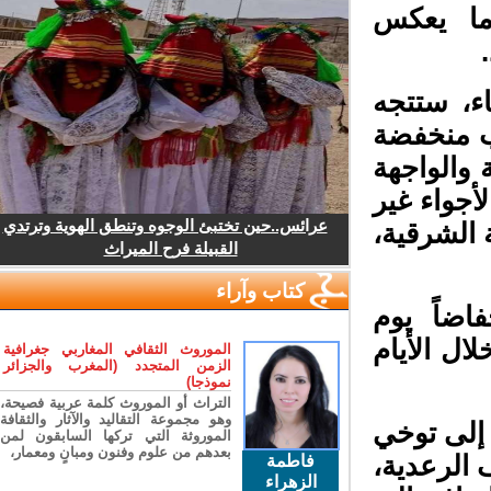
ا يعكس
ء، ستتجه
 منخفضة
والواجهة
جواء غير
عرائس..حين تختبئ الوجوه وتنطق الهوية وترتدي
الشرقية،
القبيلة فرح الميراث
كتاب وآراء
ضاً يوم
ال الأيام
الموروث الثقافي المغاربي جغرافية
الزمن المتجدد (المغرب والجزائر
نموذجا)
التراث أو الموروث كلمة عربية فصيحة،
وهو مجموعة التقاليد والآثار والثقافة
إلى توخي
الموروثة التي تركها السابقون لمن
بعدهم من علوم وفنون ومبانٍ ومعمار،
الرعدية،
فاطمة
الزهراء