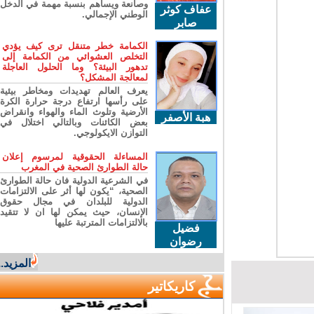
وصانعة ويساهم بنسبة مهمة في الدخل
عفاف كوثر
الوطني الإجمالي.
صابر
الكمامة خطر متنقل ترى كيف يؤدي
التخلص العشوائي من الكمامة إلى
تدهور البيئة؟ وما الحلول العاجلة
لمعالجة المشكل؟
يعرف العالم تهديدات ومخاطر بيئية
على رأسها ارتفاع درجة حرارة الكرة
الأرضية وتلوث الماء والهواء وانقراض
هبة الأصفر
بعض الكائنات وبالتالي اختلال في
التوازن الايكولوجي.
المساءلة الحقوقية لمرسوم إعلان
حالة الطوارئ الصحية في المغرب
في الشرعية الدولية فان حالة الطوارئ
الصحية، “يكون لها أثر على الالتزامات
الدولية للبلدان في مجال حقوق
الإنسان، حيث يمكن لها ان لا تتقيد
بالالتزامات المترتبة عليها
فضيل
رضوان
المزيد...
كاريكاتير