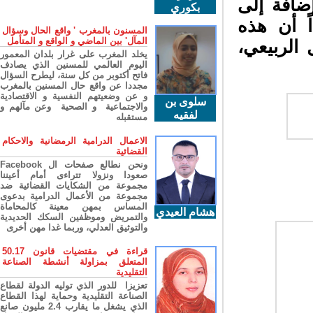
ضافة إلى
بكوري
ً أن هذه
المسنون بالمغرب ' واقع الحال وسؤال
المآل' بين الماضي و الواقع و المتأمل
لربيعي،
يخلد المغرب على غرار بلدان المعمور
اليوم العالمي للمسنين الذي يصادف
فاتح أكتوبر من كل سنة، ليطرح السؤال
مجددا عن واقع حال المسنين بالمغرب
و عن وضعيتهم النفسية و الاقتصادية
سلوى بن
والاجتماعية و الصحية وعن مآلهم و
لفقيه
مستقبله
الاعمال الدرامية الرمضانية والاحكام
القضائية
ونحن نطالع صفحات ال Facebook
صعودا ونزولا تتراءى أمام أعيننا
مجموعة من الشكايات القضائية ضد
مجموعة من الأعمال الدرامية بدعوى
المساس بمهن معينة كالمحاماة
هشام العيدي
والتمريض وموظفين السكك الحديدية
والتوثيق العدلي، وربما غدا مهن أخرى
قراءة في مقتضيات قانون 50.17
المتعلق بمزاولة أنشطة الصناعة
التقليدية
تعزيزا للدور الذي توليه الدولة لقطاع
الصناعة التقليدية وحماية لهذا القطاع
الذي يشغل ما يقارب 2.4 مليون صانع