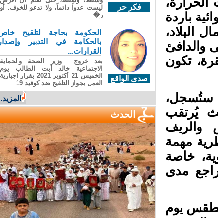
لحرارة،
وسقطَ، وسقطَ، حتى تعلّم أن الأرضَ
فكر حر
ليست عدواً دائماً، ولا تدعو للخوف. أو
ية باردة
ر�
 البلاد،
الحكومة بحاجة لتلقيح خاص
بالحكامة في التدبير وإصدار
 والدافئ
القرارات...
، تكون
بعد خروج وزير الصحة والحماية
الاجتماعية خالد أبت الطالب يوم
الخميس 21 أكتوبر 2021 بقرار اجبارية
صدى الواقع
العمل بجواز التلقيح ضد كوفيد 19
ستُسجل،
المزيد...
يُرتقب
الحدث
والريف
ية مهمة
ة، خاصة
اجع مدى
لطقس يوم