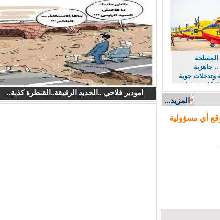
لمسلحة
. جاهزية
وتدخلات جوية
كافحة حرائق
امودير فلاحي ..الحديد الرقيقة..القنطرة كذبة..
المزيد...
ع أي مسؤولية