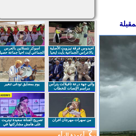
قبلة
احيدوس فرقة تيزويت الأصلية
اسوكز نتسلاتين بالعرس
بالاعراس الجماعية بأيت ايحيا
الجماعي ايت احيا جماعة حصيا
والي جهة درعة تافيلالت يترأس
يوم بمضايق تودغى تنغير
مراسم الإنصات للخطاب
الملكي السامي بمناسبة
الذكرى27 لعيد العرش المجيد
من سهرات مهرجان افران
تصريح الفنانة سعيدة تيتريت
على هامش مشاركتها في
مهرجان افران
أعمدة الرأي