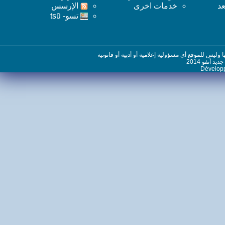
خدمات اخرى
اﻹرسس
تسو- tsū
س للموقع أي مسؤولية إعلامية أو أدبية أو قانونية
نفو 2014
Dévelo