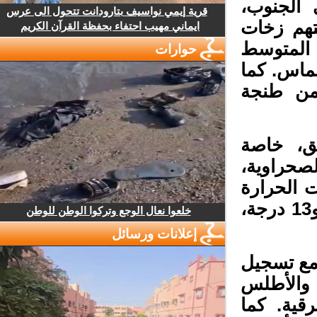
الجنوب،
قرية إيمي نواسيف بتارودانت تتحول الى عرس
تهم زخات
ايماني مهيب احتفاء بحفظة القرآن الكريم
المتوسط
حوارات
ماس. كما
ن طنجة
ق، خاصة
صحراوية،
 الحرارة
بين أجواء باردة نسبياً بالمرتفعات، تتراوح بين 8 و13 درجة،
خلعوا نعال الوجع وتركوا الوطن للوطن
إعلانات ورسائل
مع تسجيل
والأطلس
ية. كما