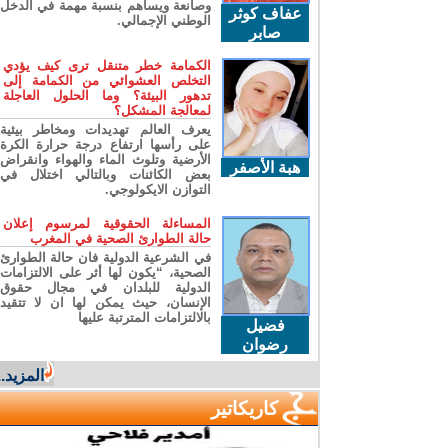
وصانعة ويساهم بنسبة مهمة في الدخل
عفاف كوثر
الوطني الإجمالي.
صابر
الكمامة خطر متنقل ترى كيف يؤدي
التخلص العشوائي من الكمامة إلى
تدهور البيئة؟ وما الحلول العاجلة
لمعالجة المشكل؟
يعرف العالم تهديدات ومخاطر بيئية
على رأسها ارتفاع درجة حرارة الكرة
الأرضية وتلوث الماء والهواء وانقراض
هبة الأصفر
بعض الكائنات وبالتالي اختلال في
التوازن الايكولوجي.
المساءلة الحقوقية لمرسوم إعلان
حالة الطوارئ الصحية في المغرب
في الشرعية الدولية فان حالة الطوارئ
الصحية، “يكون لها أثر على الالتزامات
الدولية للبلدان في مجال حقوق
الإنسان، حيث يمكن لها ان لا تتقيد
بالالتزامات المترتبة عليها
فضيل
رضوان
المزيد...
كاريكاتير