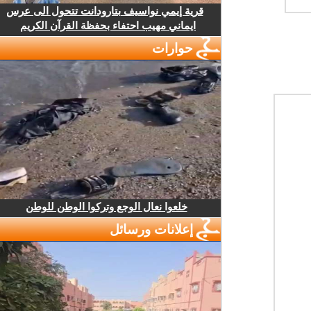
قرية إيمي نواسيف بتارودانت تتحول الى عرس
ايماني مهيب احتفاء بحفظة القرآن الكريم
حوارات
خلعوا نعال الوجع وتركوا الوطن للوطن
إعلانات ورسائل