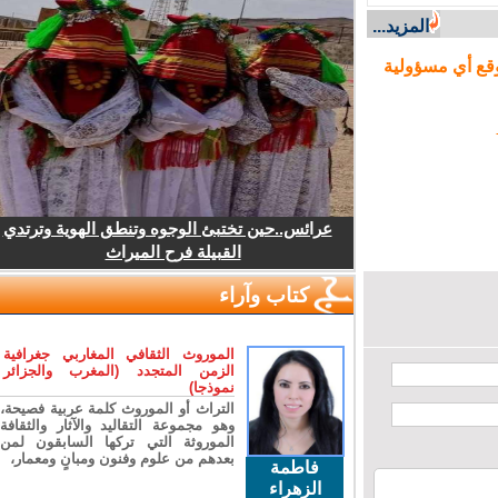
المزيد...
ع أي مسؤولية
عرائس..حين تختبئ الوجوه وتنطق الهوية وترتدي
القبيلة فرح الميراث
كتاب وآراء
الموروث الثقافي المغاربي جغرافية
الزمن المتجدد (المغرب والجزائر
نموذجا)
التراث أو الموروث كلمة عربية فصيحة،
وهو مجموعة التقاليد والآثار والثقافة
الموروثة التي تركها السابقون لمن
بعدهم من علوم وفنون ومبانٍ ومعمار،
فاطمة
الزهراء