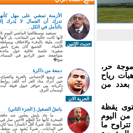
الأزمنة تمشي على مهل كأنها
تدرك أن الجمال لا يُدرك إلا
بالتأمل في الكل .
نستعيد نوسطالجيا الماضي اليوم ،لا
لأنها كانت خالية من المتاعب، بل لأنها
كانت مليئة بالدفء والاختلاف وبساطة
حديث الإثنين
الأشياء. الجميع كان يفرح بأمور
صغيرة: جلسة عائلية حول مائدة
متواضعة، صور الراديو في المساء،
ضح�
موجة حر،
دمعة من ذاكرة
ات رياح
من ترويع الإحساس بالغربة والضياع،
حين أدرك مناد العز أنه أتلف روابط
بعدد من
ذكرياته بين حوافر خيول قبيلة آيت
أوسمان البرق.
الحرية الان
وى يقظة
بانشُ الصغيرُ..( الجزء الثاني)
ن اليوم
ما عاد بانش يجلس عند حافة
الصخرة كأنها حدُّ العالم الأخير. صار في
راوح ما
جلسته تلكَ شيءٌ أقلُّ انكساراً مما كان
في البدايات.. شيءٌ يُشبِه من سقطَ،