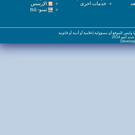
خدمات اخرى
اﻹرسس
تسو- tsū
س للموقع أي مسؤولية إعلامية أو أدبية أو قانونية
نفو 2014
Dévelo