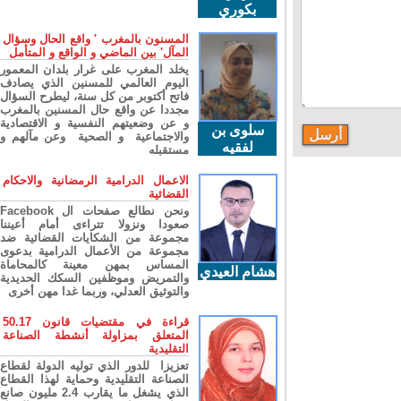
بكوري
المسنون بالمغرب ' واقع الحال وسؤال
المآل' بين الماضي و الواقع و المتأمل
يخلد المغرب على غرار بلدان المعمور
اليوم العالمي للمسنين الذي يصادف
فاتح أكتوبر من كل سنة، ليطرح السؤال
مجددا عن واقع حال المسنين بالمغرب
و عن وضعيتهم النفسية و الاقتصادية
سلوى بن
والاجتماعية و الصحية وعن مآلهم و
لفقيه
مستقبله
الاعمال الدرامية الرمضانية والاحكام
القضائية
ونحن نطالع صفحات ال Facebook
صعودا ونزولا تتراءى أمام أعيننا
مجموعة من الشكايات القضائية ضد
مجموعة من الأعمال الدرامية بدعوى
المساس بمهن معينة كالمحاماة
هشام العيدي
والتمريض وموظفين السكك الحديدية
والتوثيق العدلي، وربما غدا مهن أخرى
قراءة في مقتضيات قانون 50.17
المتعلق بمزاولة أنشطة الصناعة
التقليدية
تعزيزا للدور الذي توليه الدولة لقطاع
الصناعة التقليدية وحماية لهذا القطاع
الذي يشغل ما يقارب 2.4 مليون صانع