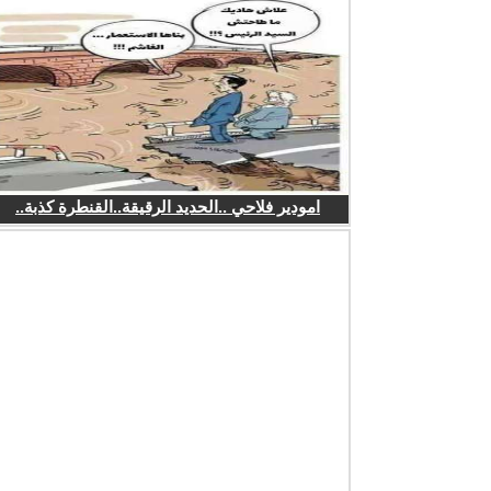
امودير فلاحي ..الحديد الرقيقة..القنطرة كذبة..