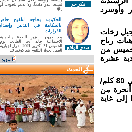
 الرشيدية
وسقطَ، وسقطَ، حتى تعلّم أن الأرضَ
فكر حر
ليست عدواً دائماً، ولا تدعو للخوف. أو
 وأوسرد
ر�
الحكومة بحاجة لتلقيح خاص
بالحكامة في التدبير وإصدار
جيل زخات
القرارات...
بعد خروج وزير الصحة والحماية
ى 25 ملم) مع هبات رياح
الاجتماعية خالد أبت الطالب يوم
الخميس 21 أكتوبر 2021 بقرار اجبارية
صدى الواقع
لخميس من
العمل بجواز التلقيح ضد كوفيد 19
دية عشرة
المزيد...
الحدث
ومن المتوقع تسجيل هبات رياح قوية (من 75 إلى 80 كلم/
نجرة من
لى غاية