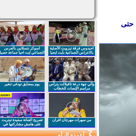
حتى
احيدوس فرقة تيزويت الأصلية
اسوكز نتسلاتين بالعرس
بالاعراس الجماعية بأيت ايحيا
الجماعي ايت احيا جماعة حصيا
والي جهة درعة تافيلالت يترأس
يوم بمضايق تودغى تنغير
مراسم الإنصات للخطاب
الملكي السامي بمناسبة
الذكرى27 لعيد العرش المجيد
من سهرات مهرجان افران
تصريح الفنانة سعيدة تيتريت
على هامش مشاركتها في
مهرجان افران
أعمدة الرأي