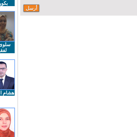
بكو
سلوى
لفقي
هشام ال