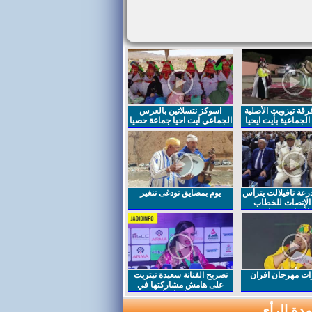
قة تيزويت الأصلية
اسوكز نتسلاتين بالعرس
لجماعية بأيت ايحيا
الجماعي ايت احيا جماعة حصيا
رعة تافيلالت يترأس
يوم بمضايق تودغى تنغير
الإنصات للخطاب
السامي بمناسبة
ت مهرجان افران
تصريح الفنانة سعيدة تيتريت
على هامش مشاركتها في
مهرجان افران
دة الرأي