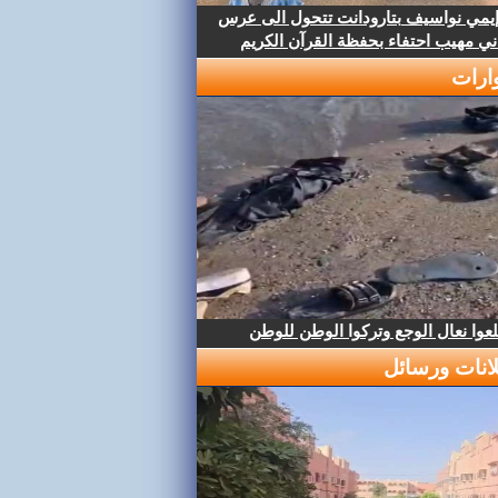
إيمي نواسيف بتارودانت تتحول الى عرس
ني مهيب احتفاء بحفظة القرآن الكريم
ارات
عوا نعال الوجع وتركوا الوطن للوطن
لانات ورسائل