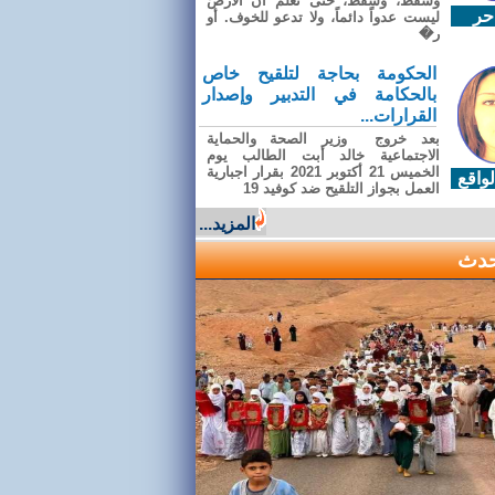
وسقطَ، وسقطَ، حتى تعلّم أن الأرضَ
حر
ليست عدواً دائماً، ولا تدعو للخوف. أو
ر�
الحكومة بحاجة لتلقيح خاص
بالحكامة في التدبير وإصدار
القرارات...
بعد خروج وزير الصحة والحماية
الاجتماعية خالد أبت الطالب يوم
الخميس 21 أكتوبر 2021 بقرار اجبارية
واقع
العمل بجواز التلقيح ضد كوفيد 19
المزيد...
حدث