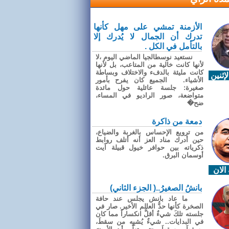
الأزمنة تمشي على مهل كأنها
تدرك أن الجمال لا يُدرك إلا
بالتأمل في الكل .
نستعيد نوسطالجيا الماضي اليوم ،لا
لأنها كانت خالية من المتاعب، بل لأنها
كانت مليئة بالدفء والاختلاف وبساطة
إثنين
الأشياء. الجميع كان يفرح بأمور
صغيرة: جلسة عائلية حول مائدة
متواضعة، صور الراديو في المساء،
ضح�
دمعة من ذاكرة
من ترويع الإحساس بالغربة والضياع،
حين أدرك مناد العز أنه أتلف روابط
ذكرياته بين حوافر خيول قبيلة آيت
أوسمان البرق.
الان
بانشُ الصغيرُ..( الجزء الثاني)
ما عاد بانش يجلس عند حافة
الصخرة كأنها حدُّ العالم الأخير. صار في
جلسته تلكَ شيءٌ أقلُّ انكساراً مما كان
في البدايات.. شيءٌ يُشبِه من سقطَ،