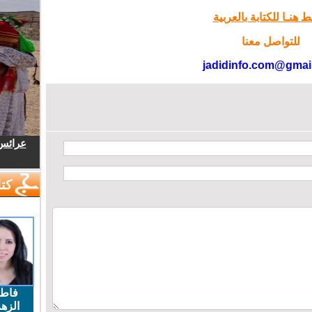
 هنـا للكتابة بالعربية
للتواصل معنا
jadidinfo.com@gmai
عرائس.
كتا
فاط
الزهر