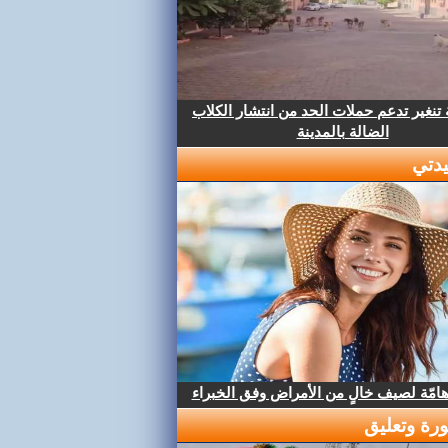
تنغير تدعم حملات الحد من انتشار الكلاب
الضالة بالمدينة
دتي
هامّة لصيف خالٍ من الأمراض وفق الخبراء
رة وتعليق