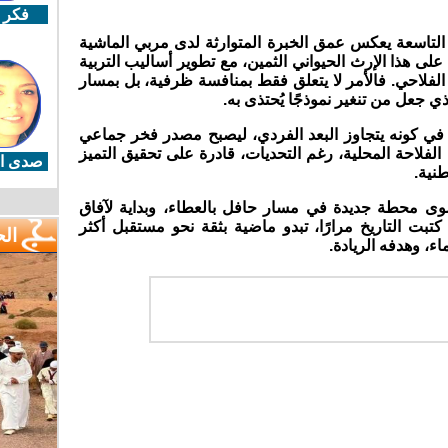
فكر 
 التاسعة يعكس عمق الخبرة المتوارثة لدى مربي الماشية
على هذا الإرث الحيواني الثمين، مع تطوير أساليب التربية
الفلاحي. فالأمر لا يتعلق فقط بمنافسة ظرفية، بل بمسار
ي جعل من تنغير نموذجًا يُحتذى به.
لى في كونه يتجاوز البعد الفردي، ليصبح مصدر فخر جماعي
لفلاحة المحلية، رغم التحديات، قادرة على تحقيق التميز
صدى ال
نية.
ى محطة جديدة في مسار حافل بالعطاء، وبداية لآفاق
كتبت التاريخ مرارًا، تبدو ماضية بثقة نحو مستقبل أكثر
ال
اء، وهدفه الريادة.