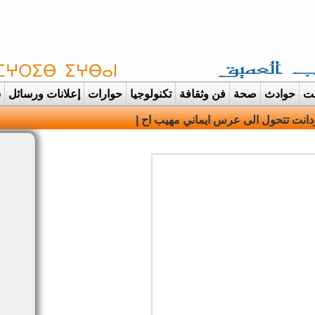
غت
حوادث
صحة
فن وثقافة
تكنولوجيا
حوارات
إعلانات ورسائل
س
دانت تتحول الى عرس ايماني مهيب احتفاء بحفظة القرآن الكريم