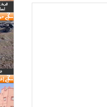
قرية 
ايما
حو
خل
إع