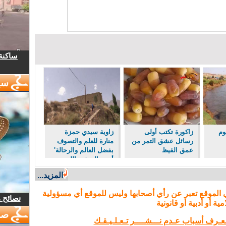
ساكنة 
سي
وم
زاكورة تكتب أولى
زاوية سيدي حمزة
رسائل عشق التمر من
منارة للعلم والتصوف
عمق القيظ
بفضل العالم والرحالة'
أبو سالم عبد الله
العياشي'.
المزيد...
 الموقع تعبر عن رأي أصحابها وليس للموقع أي مسؤولية
نصائح 
مية أو أدبية أو قانونية
صو
تـعـرف أسباب عـدم نـــشــــر تـعـلـيـقـك