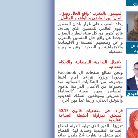
ري
المسنون بالمغرب ' واقع الحال وسؤال
المآل' بين الماضي و الواقع و المتأمل
يخلد المغرب على غرار بلدان المعمور
اليوم العالمي للمسنين الذي يصادف
فاتح أكتوبر من كل سنة، ليطرح السؤال
مجددا عن واقع حال المسنين بالمغرب
و عن وضعيتهم النفسية و الاقتصادية
 بن
والاجتماعية و الصحية وعن مآلهم و
ه
مستقبله
الاعمال الدرامية الرمضانية والاحكام
القضائية
ونحن نطالع صفحات ال Facebook
صعودا ونزولا تتراءى أمام أعيننا
مجموعة من الشكايات القضائية ضد
مجموعة من الأعمال الدرامية بدعوى
المساس بمهن معينة كالمحاماة
عيدي
والتمريض وموظفين السكك الحديدية
والتوثيق العدلي، وربما غدا مهن أخرى
قراءة في مقتضيات قانون 50.17
المتعلق بمزاولة أنشطة الصناعة
التقليدية
تعزيزا للدور الذي توليه الدولة لقطاع
الصناعة التقليدية وحماية لهذا القطاع
الذي يشغل ما يقارب 2.4 مليون صانع