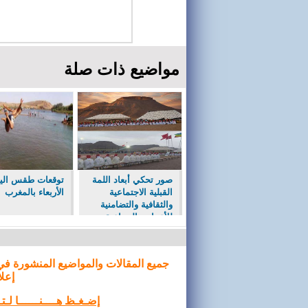
مواضيع ذات صلة
صور تحكي أبعاد اللمة
توقعات طقس الي
القبلية الاجتماعية
الأربعاء بالمغرب
والثقافية والتضامنية
للأعراس الجماعية ب
ايت احيا جماعة حصيا
جميع المقالات والمواضيع المنشورة في
إعلا
إضـغـظ هــــنــــــا لـ