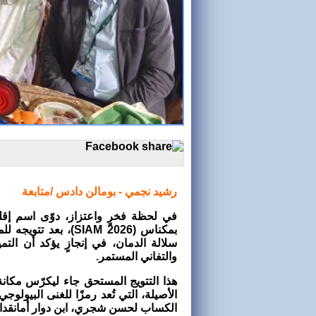
رشيد نجمي - بومالن دادس /متابعة
في لحظة فخرٍ واعتزاز، دوّى اسم إقل
بمكناس (SIAM 2026)، 
سلالة الدمان، في إنجازٍ يؤكد أن ال
والتفاني المستمر.
هذا التتويج المستحق جاء ليكرّس مكانة 
الأصيلة، التي تُعد رمزًا للغنى البيولو
الكساب لحسن شجري، ابن دوار أمانقدار