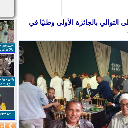
ى التوالي بالجائزة الأولى وطنيًا في
احيدوس فر
بالاعراس ا
والي جهة د
مراسم 
الملكي 
الذكرى27 لعيد العرش المجيد
من سهرا
أعم