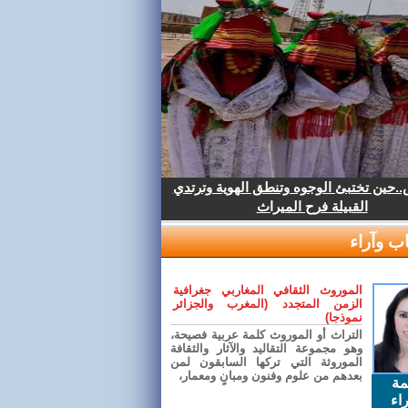
.حين تختبئ الوجوه وتنطق الهوية وترتدي
القبيلة فرح الميراث
ب وآراء
الموروث الثقافي المغاربي جغرافية
الزمن المتجدد (المغرب والجزائر
نموذجا)
التراث أو الموروث كلمة عربية فصيحة،
وهو مجموعة التقاليد والآثار والثقافة
الموروثة التي تركها السابقون لمن
بعدهم من علوم وفنون ومبانٍ ومعمار،
مة
اء