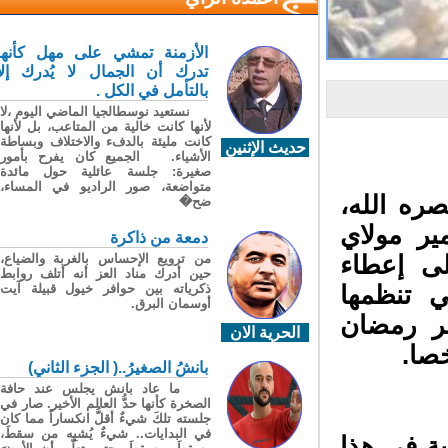
الأزمنة تمشي على مهل كأنها
تدرك أن الجمال لا يُدرك إلا
بالتأمل في الكل .
نستعيد نوسطالجيا الماضي اليوم ،لا
لأنها كانت خالية من المتاعب، بل لأنها
كانت مليئة بالدفء والاختلاف وبساطة
حديث الإثنين
الأشياء. الجميع كان يفرح بأمور
صغيرة: جلسة عائلية حول مائدة
متواضعة، صور الراديو في المساء،
ه الله،
ضح�
ر مولاي
دمعة من ذاكرة
ى إعطاء
من ترويع الإحساس بالغربة والضياع،
حين أدرك مناد العز أنه أتلف روابط
ة “رمضان 1447″، التي تنظمها
ذكرياته بين حوافر خيول قبيلة آيت
أوسمان البرق.
 رمضان
الحرية الان
بانشُ الصغيرُ..( الجزء الثاني)
ما عاد بانش يجلس عند حافة
الصخرة كأنها حدُّ العالم الأخير. صار في
جلسته تلكَ شيءٌ أقلُّ انكساراً مما كان
في البدايات.. شيءٌ يُشبِه من سقطَ،
ة في هذا