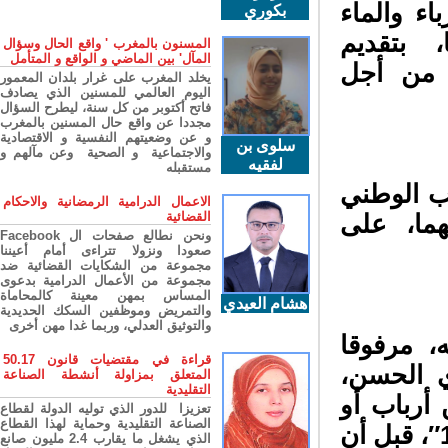
ء والماء
بكوري
بتقديم
المسنون بالمغرب ' واقع الحال وسؤال
المآل' بين الماضي و الواقع و المتأمل
من أجل
يخلد المغرب على غرار بلدان المعمور
اليوم العالمي للمسنين الذي يصادف
فاتح أكتوبر من كل سنة، ليطرح السؤال
مجددا عن واقع حال المسنين بالمغرب
و عن وضعيتهم النفسية و الاقتصادية
سلوى بن
والاجتماعية و الصحية وعن مآلهم و
لفقيه
مستقبله
ب الوطني
الاعمال الدرامية الرمضانية والاحكام
القضائية
ما، على
ونحن نطالع صفحات ال Facebook
صعودا ونزولا تتراءى أمام أعيننا
مجموعة من الشكايات القضائية ضد
مجموعة من الأعمال الدرامية بدعوى
المساس بمهن معينة كالمحاماة
هشام العيدي
والتمريض وموظفين السكك الحديدية
والتوثيق العدلي، وربما غدا مهن أخرى
 مرفوقا
قراءة في مقتضيات قانون 50.17
 الحسن،
المتعلق بمزاولة أنشطة الصناعة
التقليدية
 المواد الغذائية لـ 10 من أرباب أو
تعزيزا للدور الذي توليه الدولة لقطاع
الصناعة التقليدية وحماية لهذا القطاع
مثلي الأسر المستفيدة من عملية “رمضان 1447″، قبل أن
الذي يشغل ما يقارب 2.4 مليون صانع