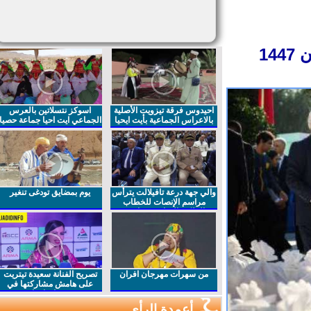
1
احيدوس فرقة تيزويت الأصلية
اسوكز نتسلاتين بالعرس
بالاعراس الجماعية بأيت ايحيا
الجماعي ايت احيا جماعة حصيا
والي جهة درعة تافيلالت يترأس
يوم بمضايق تودغى تنغير
مراسم الإنصات للخطاب
الملكي السامي بمناسبة
الذكرى27 لعيد العرش المجيد
من سهرات مهرجان افران
تصريح الفنانة سعيدة تيتريت
على هامش مشاركتها في
مهرجان افران
أعمدة الرأي