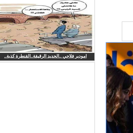
امودير فلاحي ..الحديد الرقيقة..القنطرة كذبة..