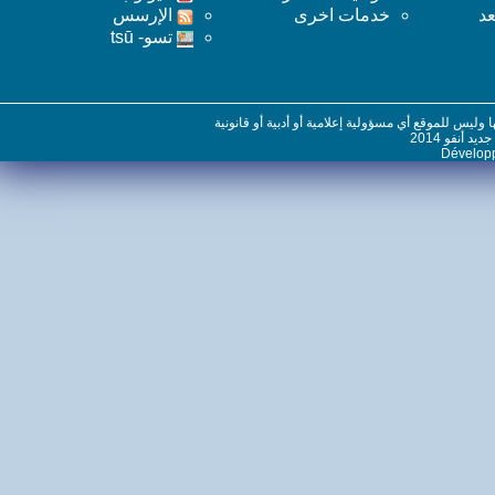
خدمات اخرى
اﻹرسس
تسو- tsū
س للموقع أي مسؤولية إعلامية أو أدبية أو قانونية
نفو 2014
Dévelo