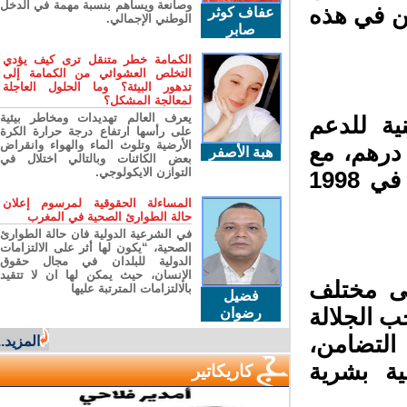
وصانعة ويساهم بنسبة مهمة في الدخل
ن في هذه
عفاف كوثر
الوطني الإجمالي.
صابر
الكمامة خطر متنقل ترى كيف يؤدي
التخلص العشوائي من الكمامة إلى
تدهور البيئة؟ وما الحلول العاجلة
لمعالجة المشكل؟
يعرف العالم تهديدات ومخاطر بيئية
الوطنية للدعم
على رأسها ارتفاع درجة حرارة الكرة
الأرضية وتلوث الماء والهواء وانقراض
يا تفوق قيمته 2,5 مليار درهم، مع
هبة الأصفر
بعض الكائنات وبالتالي اختلال في
التوازن الايكولوجي.
ارتفاع عدد الأسر المستفيدة من 34 ألفا و100 في 1998
المساءلة الحقوقية لمرسوم إعلان
حالة الطوارئ الصحية في المغرب
في الشرعية الدولية فان حالة الطوارئ
الصحية، “يكون لها أثر على الالتزامات
الدولية للبلدان في مجال حقوق
الإنسان، حيث يمكن لها ان لا تتقيد
” لتنضاف إلى مختلف
بالالتزامات المترتبة عليها
فضيل
 الجلالة
رضوان
لتضامن،
المزيد...
ة بشرية
كاريكاتير