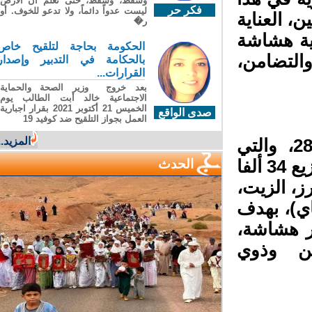
وسقطَ، وسقطَ، حتى تعلّم أن الأرضَ
فكر حر
ليست عدواً دائماً، ولا تدعو للخوف. أو
 العناية
ر�
ة هشاشة
الحكومة بحاجة لتلقيح خاص
لتضامن،
بالحكامة في التدبير وإصدار
القرارات...
بعد خروج وزير الصحة والحماية
الاجتماعية خالد أبت الطالب يوم
الخميس 21 أكتوبر 2021 بقرار اجبارية
صدى الواقع
العمل بجواز التلقيح ضد كوفيد 19
المزيد...
وتهم هذه العملية التضامنية، في نسختها الـ 28، والتي
خصص لها غلاف مالي قدره 305 ملايين درهم، توزيع 34 ألفا
الحدث
رز، الزيت،
)، بهدف
ر هشاشة،
ن وذوي