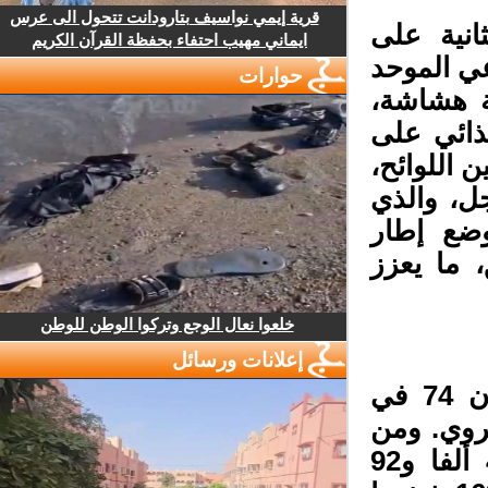
قرية إيمي نواسيف بتارودانت تتحول الى عرس
انية على
ايماني مهيب احتفاء بحفظة القرآن الكريم
ي الموحد
حوارات
 هشاشة،
ائي على
 تحيين اللوائح،
، والذي
ضع إطار
ما يعزز
خلعوا نعال الوجع وتركوا الوطن للوطن
إعلانات ورسائل
وتشير بيانات السجل الاجتماعي الموحد إلى أن 74 في
روي. ومن
بين مليون رب أسرة تم إحصاؤهم، يوجد 432 ألفا و92