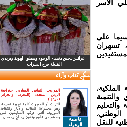
ي الأسر
سيما على
 تسهران
لمستفيدين
عرائس..حين تختبئ الوجوه وتنطق الهوية وترتدي
القبيلة فرح الميراث
كتاب وآراء
الملكية،
الموروث الثقافي المغاربي جغرافية
الزمن المتجدد (المغرب والجزائر
والتنمية
نموذجا)
 والتعليم
التراث أو الموروث كلمة عربية فصيحة،
وهو مجموعة التقاليد والآثار والثقافة
الوطني،
الموروثة التي تركها السابقون لمن
بعدهم من علوم وفنون ومبانٍ ومعمار،
فاطمة
ية للنقل
الزهراء