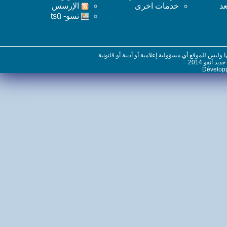
خدمات اخرى
اﻹرسس
تسو- tsū
س للموقع أي مسؤولية إعلامية أو أدبية أو قانونية
نفو 2014
Dévelo