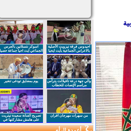
ة
احيدوس فرقة تيزويت الأصلية
اسوكز نتسلاتين بالعرس
بالاعراس الجماعية بأيت ايحيا
الجماعي ايت احيا جماعة حصيا
والي جهة درعة تافيلالت يترأس
يوم بمضايق تودغى تنغير
مراسم الإنصات للخطاب
الملكي السامي بمناسبة
الذكرى27 لعيد العرش المجيد
من سهرات مهرجان افران
تصريح الفنانة سعيدة تيتريت
على هامش مشاركتها في
مهرجان افران
أعمدة الرأي