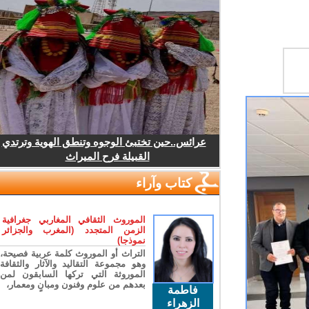
عرائس..حين تختبئ الوجوه وتنطق الهوية وترتدي
القبيلة فرح الميراث
كتاب وآراء
الموروث الثقافي المغاربي جغرافية
الزمن المتجدد (المغرب والجزائر
نموذجا)
التراث أو الموروث كلمة عربية فصيحة،
وهو مجموعة التقاليد والآثار والثقافة
الموروثة التي تركها السابقون لمن
بعدهم من علوم وفنون ومبانٍ ومعمار،
فاطمة
الزهراء