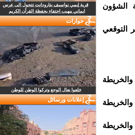
 الشؤون
قرية إيمي نواسيف بتارودانت تتحول الى عرس
ايماني مهيب احتفاء بحفظة القرآن الكريم
حوارات
 التوقعي
الخريطة
خلعوا نعال الوجع وتركوا الوطن للوطن
إعلانات ورسائل
الخريطة
الخريطة