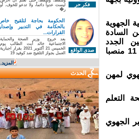
وسقطَ، وسقطَ، حتى تعلّم أن الأرضَ
فكر حر
ليست عدواً دائماً، ولا تدعو للخوف. أو
ر�
الحكومة بحاجة لتلقيح خاص
 الجهوية
بالحكامة في التدبير وإصدار
ور عدد من السادة
القرارات...
بعد خروج وزير الصحة والحماية
 الجدد
الاجتماعية خالد أبت الطالب يوم
الخميس 21 أكتوبر 2021 بقرار اجبارية
بمختلف المؤسسات على مستوى الجهة وهمت 11 منصبا
صدى الواقع
العمل بجواز التلقيح ضد كوفيد 19
المزيد...
الحدث
هوي لمهن
 التعلم
ر الجهوي