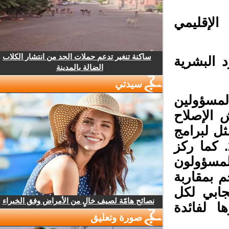
لإقليمي
ساكنة تنغير تدعم حملات الحد من انتشار الكلاب
البشرية
الضالة بالمدينة
سيدتي
لمسؤولين
الإصلاح
ل لبرامج
ل المنبثقة عن خارطة الطريق 2022-2026. كما ركز
مسؤولون
بمقاربة
ابي لكل
نصائح هامّة لصيف خالٍ من الأمراض وفق الخبراء
 لفائدة
صورة وتعليق