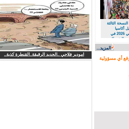
نسخة الثالثة
أكاسيا
امسيصي 2026 في
فالية بطابع
راثي
المزيد...
امودير فلاحي ..الحديد الرقيقة..القنطرة كذبة..
ع أي مسؤولية