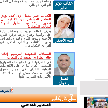
وصانعة ويساهم بنسبة مهمة في الدخل
عفاف كوثر
الوطني الإجمالي.
صابر
الكمامة خطر متنقل ترى كيف يؤدي
التخلص العشوائي من الكمامة إلى
تدهور البيئة؟ وما الحلول العاجلة
لمعالجة المشكل؟
يعرف العالم تهديدات ومخاطر بيئية
على رأسها ارتفاع درجة حرارة الكرة
الأرضية وتلوث الماء والهواء وانقراض
هبة الأصفر
بعض الكائنات وبالتالي اختلال في
التوازن الايكولوجي.
المساءلة الحقوقية لمرسوم إعلان
حالة الطوارئ الصحية في المغرب
في الشرعية الدولية فان حالة الطوارئ
الصحية، “يكون لها أثر على الالتزامات
الدولية للبلدان في مجال حقوق
الإنسان، حيث يمكن لها ان لا تتقيد
بالالتزامات المترتبة عليها
فضيل
رضوان
المزيد...
كاريكاتير