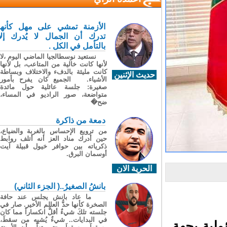
الأزمنة تمشي على مهل كأنها
تدرك أن الجمال لا يُدرك إلا
بالتأمل في الكل .
نستعيد نوسطالجيا الماضي اليوم ،لا
لأنها كانت خالية من المتاعب، بل لأنها
كانت مليئة بالدفء والاختلاف وبساطة
حديث الإثنين
الأشياء. الجميع كان يفرح بأمور
صغيرة: جلسة عائلية حول مائدة
متواضعة، صور الراديو في المساء،
ضح�
دمعة من ذاكرة
من ترويع الإحساس بالغربة والضياع،
حين أدرك مناد العز أنه أتلف روابط
ذكرياته بين حوافر خيول قبيلة آيت
أوسمان البرق.
الحرية الان
بانشُ الصغيرُ..( الجزء الثاني)
ما عاد بانش يجلس عند حافة
الصخرة كأنها حدُّ العالم الأخير. صار في
جلسته تلكَ شيءٌ أقلُّ انكساراً مما كان
في البدايات.. شيءٌ يُشبِه من سقطَ،
لية بجهة