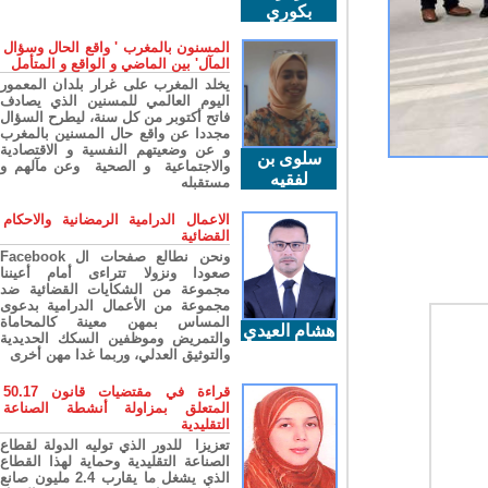
بكوري
المسنون بالمغرب ' واقع الحال وسؤال
المآل' بين الماضي و الواقع و المتأمل
يخلد المغرب على غرار بلدان المعمور
اليوم العالمي للمسنين الذي يصادف
فاتح أكتوبر من كل سنة، ليطرح السؤال
مجددا عن واقع حال المسنين بالمغرب
و عن وضعيتهم النفسية و الاقتصادية
سلوى بن
والاجتماعية و الصحية وعن مآلهم و
لفقيه
مستقبله
الاعمال الدرامية الرمضانية والاحكام
القضائية
ونحن نطالع صفحات ال Facebook
صعودا ونزولا تتراءى أمام أعيننا
مجموعة من الشكايات القضائية ضد
مجموعة من الأعمال الدرامية بدعوى
المساس بمهن معينة كالمحاماة
هشام العيدي
والتمريض وموظفين السكك الحديدية
والتوثيق العدلي، وربما غدا مهن أخرى
قراءة في مقتضيات قانون 50.17
المتعلق بمزاولة أنشطة الصناعة
التقليدية
تعزيزا للدور الذي توليه الدولة لقطاع
الصناعة التقليدية وحماية لهذا القطاع
الذي يشغل ما يقارب 2.4 مليون صانع