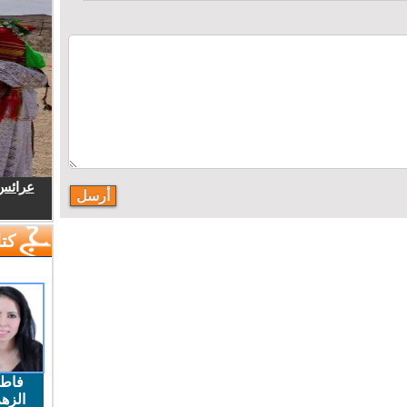
عرائس.
كتا
فاط
الزهر