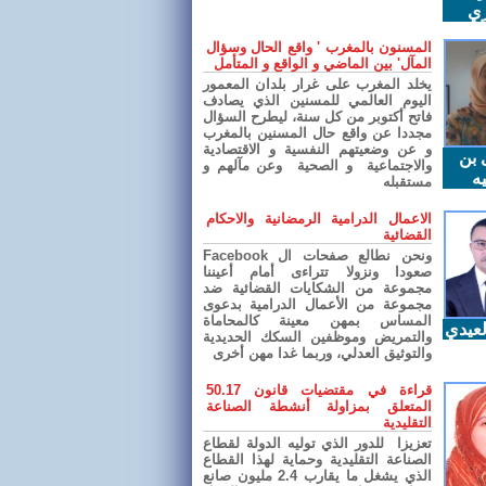
ري
المسنون بالمغرب ' واقع الحال وسؤال
المآل' بين الماضي و الواقع و المتأمل
يخلد المغرب على غرار بلدان المعمور
اليوم العالمي للمسنين الذي يصادف
فاتح أكتوبر من كل سنة، ليطرح السؤال
مجددا عن واقع حال المسنين بالمغرب
و عن وضعيتهم النفسية و الاقتصادية
 بن
والاجتماعية و الصحية وعن مآلهم و
ه
مستقبله
الاعمال الدرامية الرمضانية والاحكام
القضائية
ونحن نطالع صفحات ال Facebook
صعودا ونزولا تتراءى أمام أعيننا
مجموعة من الشكايات القضائية ضد
مجموعة من الأعمال الدرامية بدعوى
المساس بمهن معينة كالمحاماة
عيدي
والتمريض وموظفين السكك الحديدية
والتوثيق العدلي، وربما غدا مهن أخرى
قراءة في مقتضيات قانون 50.17
المتعلق بمزاولة أنشطة الصناعة
التقليدية
تعزيزا للدور الذي توليه الدولة لقطاع
الصناعة التقليدية وحماية لهذا القطاع
الذي يشغل ما يقارب 2.4 مليون صانع