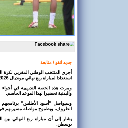
جديد انفو / متابعة
أجرى المنتخب الوطني المغربي لكرة القد
استعدادا لمباراة ربع نهائي مونديال 2026 ضد فرنسا.
ومرت هذه الحصة التدريبية في أجواء إيج
والبدنية تحضيرا لهذا الموعد الحاسم.
وسيواصل "أسود الأطلس" برنامجهم 
الظروف، وبطموح مواصلة مسيرتهم في 
يشار إلى أن مباراة ربع النهائي بي
بوسطن.