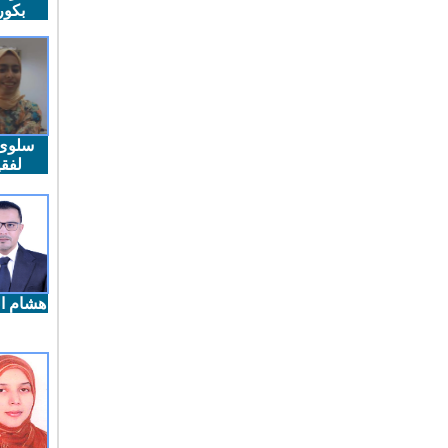
بكو
سلوى
لفقي
هشام ال