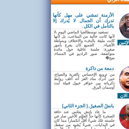
الأزمنة تمشي على مهل كأنها
تدرك أن الجمال لا يُدرك إلا
بالتأمل في الكل .
نستعيد نوسطالجيا الماضي اليوم ،لا
لأنها كانت خالية من المتاعب، بل لأنها
كانت مليئة بالدفء والاختلاف وبساطة
إثنين
الأشياء. الجميع كان يفرح بأمور
صغيرة: جلسة عائلية حول مائدة
متواضعة، صور الراديو في المساء،
ضح�
دمعة من ذاكرة
من ترويع الإحساس بالغربة والضياع،
حين أدرك مناد العز أنه أتلف روابط
ذكرياته بين حوافر خيول قبيلة آيت
أوسمان البرق.
الان
بانشُ الصغيرُ..( الجزء الثاني)
ما عاد بانش يجلس عند حافة
الصخرة كأنها حدُّ العالم الأخير. صار في
جلسته تلكَ شيءٌ أقلُّ انكساراً مما كان
في البدايات.. شيءٌ يُشبِه من سقطَ،