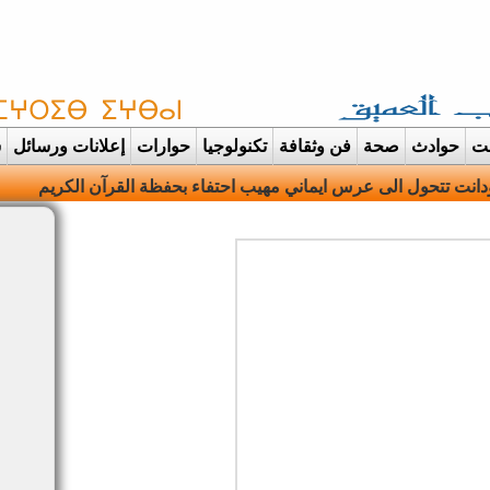
غت
حوادث
صحة
فن وثقافة
تكنولوجيا
حوارات
إعلانات ورسائل
س
ه وتنطق الهوية وترتدي ال |