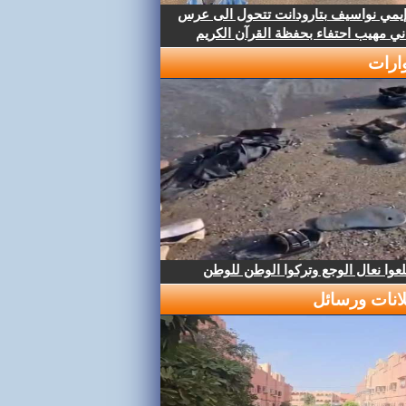
إيمي نواسيف بتارودانت تتحول الى عرس
ني مهيب احتفاء بحفظة القرآن الكريم
ارات
عوا نعال الوجع وتركوا الوطن للوطن
لانات ورسائل