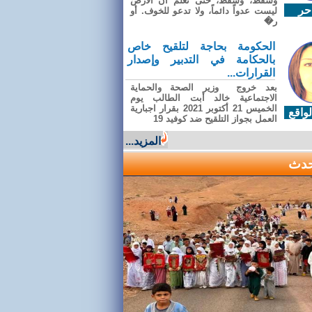
وسقطَ، وسقطَ، حتى تعلّم أن الأرضَ
حر
ليست عدواً دائماً، ولا تدعو للخوف. أو
ر�
الحكومة بحاجة لتلقيح خاص
بالحكامة في التدبير وإصدار
القرارات...
بعد خروج وزير الصحة والحماية
الاجتماعية خالد أبت الطالب يوم
الخميس 21 أكتوبر 2021 بقرار اجبارية
واقع
العمل بجواز التلقيح ضد كوفيد 19
المزيد...
حدث