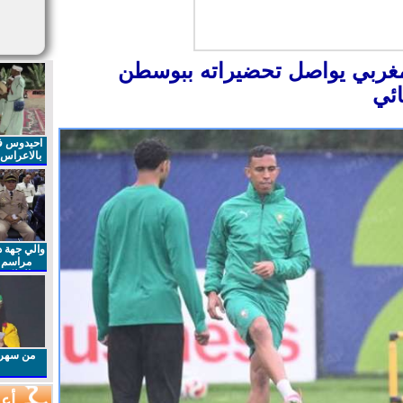
لمنتخب المغربي يواصل تحضيراته ببوسطن
ائي
احيدوس فر
بالاعراس ا
والي جهة د
مراسم 
الملكي 
الذكرى27 لعيد العرش المجيد
من سهرا
أعم