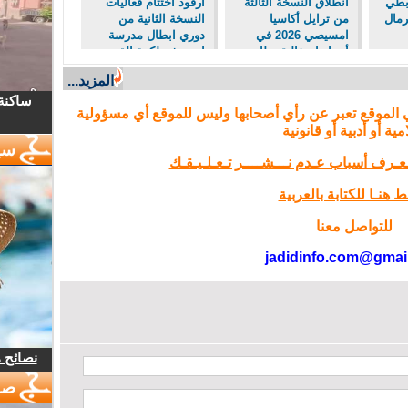
ابطي
انطلاق النسخة الثالثة
أرفود اختتام فعاليات
رمال
من ترايل أكاسيا
النسخة الثانية من
امسيصي 2026 في
دوري ابطال مدرسة
أجواء احتفالية بطابع
ابن رشد لكرة القدم
رياضي وتراثي
المصغرة
المزيد...
ساكنة 
 الموقع تعبر عن رأي أصحابها وليس للموقع أي مسؤولية
مية أو أدبية أو قانونية
سي
تـعـرف أسباب عـدم نـــشــــر تـعـلـيـقـك
 هنـا للكتابة بالعربية
للتواصل معنا
jadidinfo.com@gmai
نصائح 
صو