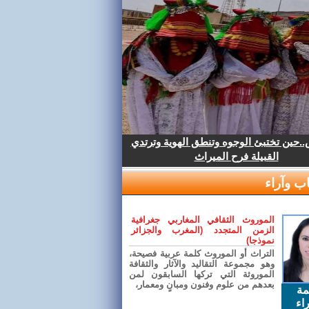
.حين تختبئ الوجوه وتنطق الهوية وترتدي
القبيلة فرح الميراث
ب وآراء
الموروث الثقافي المغاربي جغرافية
الزمن المتجدد (المغرب والجزائر
نموذجا)
التراث أو الموروث كلمة عربية فصيحة،
وهو مجموعة التقاليد والآثار والثقافة
الموروثة التي تركها السابقون لمن
بعدهم من علوم وفنون ومبانٍ ومعمار،
مة
اء