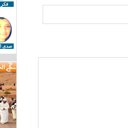
فكر 
صدى ال
ال