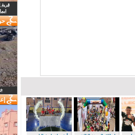
قرية 
ايما
حو
خل
إع