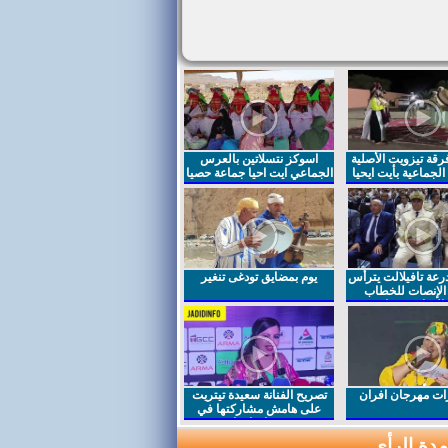
قة تيزويت الأصلية
اسوكز نتسلاتين بالعرس
لجماعية بأيت ايحيا
الجماعي ايت احيا جماعة حصيا
رعة تافيلالت يترأس
يوم بمضايق تودغى تنغير
الإنصات للخطاب
السامي بمناسبة
ت مهرجان افران
تصريح الفنانة سعيدة تيتريت
على هامش مشاركتها في
مهرجان افران
دة الرأي