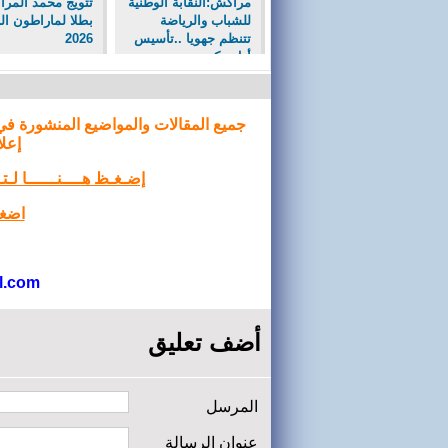
مراكش:النقابة الوطنية
تتويج محمد المر
للشباب والرياضة
بطلا لماراطون ال
تتنظم جهويا ..تأسيس
2026
أول مكتب جهوي ..
جميع المقالات والمواضيع المنشورة في
إعلا
إضـغـظ هــــنــــــا لـ
اضغط
l.com
أضف تعليق
المرسل
عنوان الرسالة