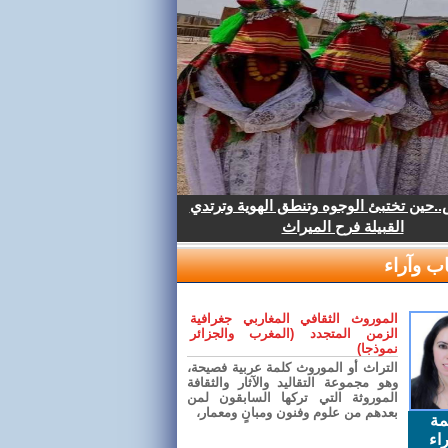
.حين تختبئ الوجوه وتنطق الهوية وترتدي
القبيلة فرح الميراث
ب وآراء
الموروث الثقافي المغاربي جغرافية
الزمن المتجدد (المغرب والجزائر
نموذجا)
التراث أو الموروث كلمة عربية فصيحة،
وهو مجموعة التقاليد والآثار والثقافة
الموروثة التي تركها السابقون لمن
بعدهم من علوم وفنون ومبانٍ ومعمار،
مة
اء