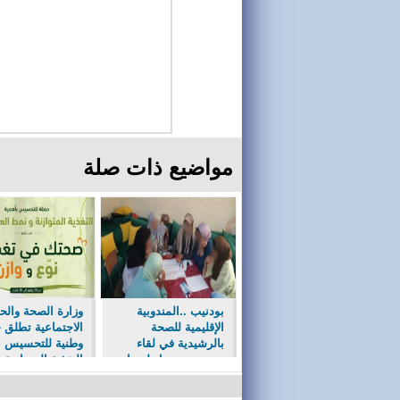
مواضيع ذات صلة
بودنيب ..المندوبية
وزارة الصحة والحم
الإقليمية للصحة
الاجتماعية تطلق 
بالرشيدية في لقاء
وطنية للتحسيس ب
تحسيسي حول لسعات
التغذية المتوازنة
العقارب والأفاعي
والمتنوعة.