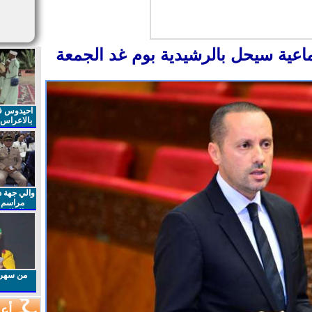
ماعية سيحل بالرشيدية بوم غد الجمعة
احيدوس فر
بالاعراس ا
والي جهة د
مراسم 
الملكي 
الذكرى27 لعيد العرش المجيد
من سهرا
أعم