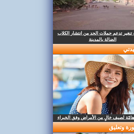
تنغير تدعم حملات الحد من انتشار الكلاب
الضالة بالمدينة
دتي
هامّة لصيف خالٍ من الأمراض وفق الخبراء
رة وتعليق