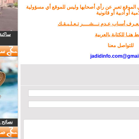
 الموقع تعبر عن رأي أصحابها وليس للموقع أي مسؤولية
مية أو أدبية أو قانونية
تـعـرف أسباب عـدم نـــشــــر تـعـلـيـقـك
ساكنة 
 هنـا للكتابة بالعربية
للتواصل معنا
سي
jadidinfo.com@gmai
نصائح 
صو