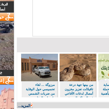
قرية 
ايما
حو
خل
إع
اية
من بينها جهة درعة
مرزوگة ... لقاء
حملة
تافيلالت تعزيز مخزون
تحسيسي حول الوقاية
أهمية
أمصال لدغات الأفاعي
من ضربات الشمس
في المراكز الصحية
ولسعات العقارب
ولدغات الأفاعي
المزيد...