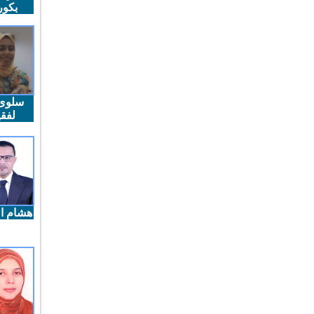
بكو
سلوى
لفقي
هشام ال