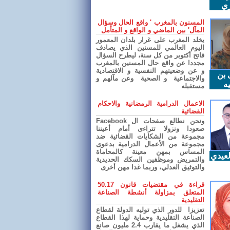
ري
المسنون بالمغرب ' واقع الحال وسؤال
المآل' بين الماضي و الواقع و المتأمل
يخلد المغرب على غرار بلدان المعمور
اليوم العالمي للمسنين الذي يصادف
فاتح أكتوبر من كل سنة، ليطرح السؤال
مجددا عن واقع حال المسنين بالمغرب
و عن وضعيتهم النفسية و الاقتصادية
 بن
والاجتماعية و الصحية وعن مآلهم و
ه
مستقبله
الاعمال الدرامية الرمضانية والاحكام
القضائية
ونحن نطالع صفحات ال Facebook
صعودا ونزولا تتراءى أمام أعيننا
مجموعة من الشكايات القضائية ضد
مجموعة من الأعمال الدرامية بدعوى
المساس بمهن معينة كالمحاماة
عيدي
والتمريض وموظفين السكك الحديدية
والتوثيق العدلي، وربما غدا مهن أخرى
قراءة في مقتضيات قانون 50.17
المتعلق بمزاولة أنشطة الصناعة
التقليدية
تعزيزا للدور الذي توليه الدولة لقطاع
الصناعة التقليدية وحماية لهذا القطاع
الذي يشغل ما يقارب 2.4 مليون صانع