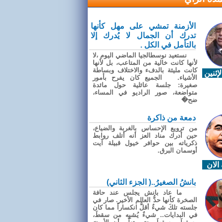
الأزمنة تمشي على مهل كأنها
تدرك أن الجمال لا يُدرك إلا
بالتأمل في الكل .
نستعيد نوسطالجيا الماضي اليوم ،لا
لأنها كانت خالية من المتاعب، بل لأنها
كانت مليئة بالدفء والاختلاف وبساطة
إثنين
الأشياء. الجميع كان يفرح بأمور
صغيرة: جلسة عائلية حول مائدة
متواضعة، صور الراديو في المساء،
ضح�
دمعة من ذاكرة
من ترويع الإحساس بالغربة والضياع،
حين أدرك مناد العز أنه أتلف روابط
ذكرياته بين حوافر خيول قبيلة آيت
أوسمان البرق.
الان
بانشُ الصغيرُ..( الجزء الثاني)
ما عاد بانش يجلس عند حافة
الصخرة كأنها حدُّ العالم الأخير. صار في
جلسته تلكَ شيءٌ أقلُّ انكساراً مما كان
في البدايات.. شيءٌ يُشبِه من سقطَ،