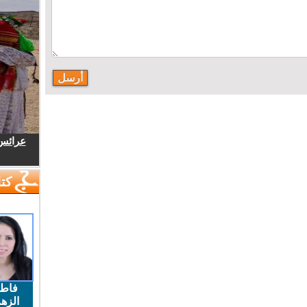
عرائس.
كتا
فاط
الزهر