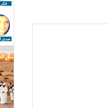
فكر 
صدى ال
ال