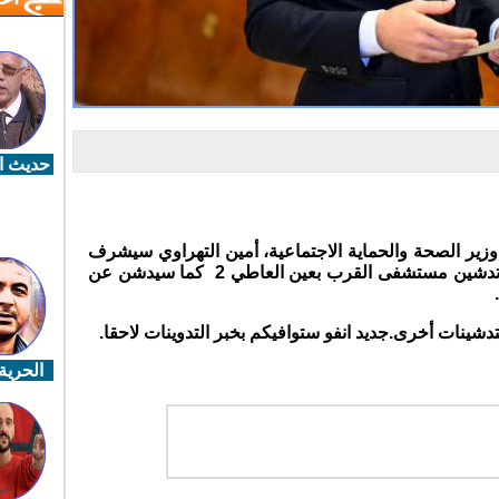
حديث ال
زير الصحة والحماية الاجتماعية، أمين التهراوي سيشرف
يوم غد الجمعة 25 يوليوز الجاري على تدشين مستشفى القرب بعين العاطي 2 كما سيدشن عن
شينات أخرى.جديد انفو ستوافيكم بخبر التدوينات لاحقا.
الحرية 