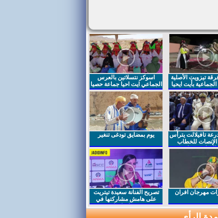
قة تيزويت الأصلية
اسوكز نتسلاتين بالعرس
لجماعية بأيت ايحيا
الجماعي ايت احيا جماعة حصيا
رعة تافيلالت يترأس
يوم بمضايق تودغى تنغير
الإنصات للخطاب
السامي بمناسبة
ت مهرجان افران
تصريح الفنانة سعيدة تيتريت
على هامش مشاركتها في
مهرجان افران
دة الرأي