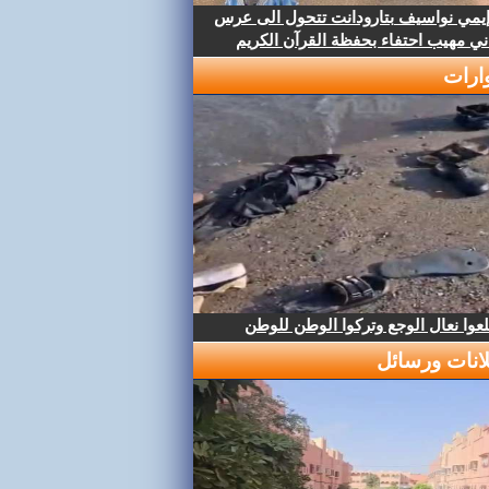
إيمي نواسيف بتارودانت تتحول الى عرس
ني مهيب احتفاء بحفظة القرآن الكريم
ارات
عوا نعال الوجع وتركوا الوطن للوطن
لانات ورسائل