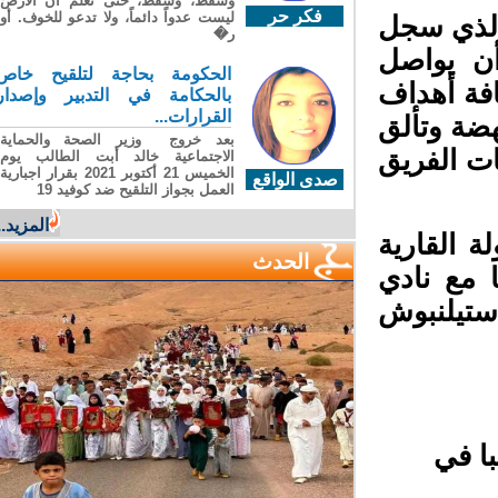
وسقطَ، وسقطَ، حتى تعلّم أن الأرضَ
فكر حر
ليست عدواً دائماً، ولا تدعو للخوف. أو
الذي سجل
ر�
ن يواصل
الحكومة بحاجة لتلقيح خاص
ة أهداف
بالحكامة في التدبير وإصدار
القرارات...
ضة وتألق
بعد خروج وزير الصحة والحماية
ت الفريق
الاجتماعية خالد أبت الطالب يوم
الخميس 21 أكتوبر 2021 بقرار اجبارية
صدى الواقع
العمل بجواز التلقيح ضد كوفيد 19
المزيد...
 القارية
الحدث
 مع نادي
تيلنبوش
 سيمبا في