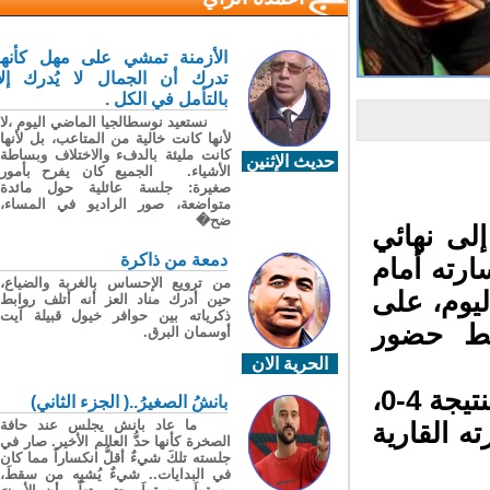
الأزمنة تمشي على مهل كأنها
تدرك أن الجمال لا يُدرك إلا
بالتأمل في الكل .
نستعيد نوسطالجيا الماضي اليوم ،لا
لأنها كانت خالية من المتاعب، بل لأنها
كانت مليئة بالدفء والاختلاف وبساطة
حديث الإثنين
الأشياء. الجميع كان يفرح بأمور
صغيرة: جلسة عائلية حول مائدة
متواضعة، صور الراديو في المساء،
ضح�
ى نهائي
دمعة من ذاكرة
رته أمام
من ترويع الإحساس بالغربة والضياع،
وم، على
حين أدرك مناد العز أنه أتلف روابط
ذكرياته بين حوافر خيول قبيلة آيت
ط حضور
أوسمان البرق.
الحرية الان
واستفاد الفريق البركاني من فوزه العريض ذهابًا بنتيجة 4-0،
بانشُ الصغيرُ..( الجزء الثاني)
ما عاد بانش يجلس عند حافة
واصل مسيرته القارية
الصخرة كأنها حدُّ العالم الأخير. صار في
جلسته تلكَ شيءٌ أقلُّ انكساراً مما كان
في البدايات.. شيءٌ يُشبِه من سقطَ،