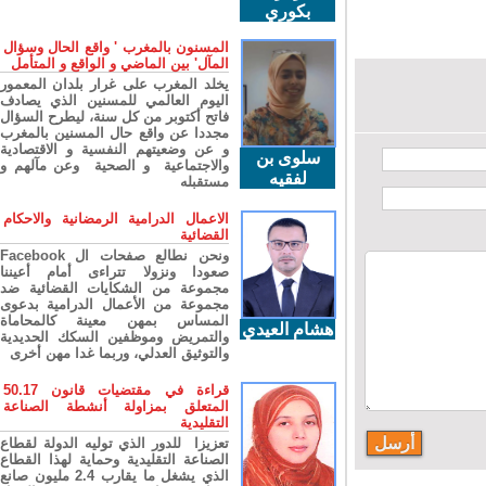
بكوري
المسنون بالمغرب ' واقع الحال وسؤال
المآل' بين الماضي و الواقع و المتأمل
يخلد المغرب على غرار بلدان المعمور
اليوم العالمي للمسنين الذي يصادف
فاتح أكتوبر من كل سنة، ليطرح السؤال
مجددا عن واقع حال المسنين بالمغرب
و عن وضعيتهم النفسية و الاقتصادية
سلوى بن
والاجتماعية و الصحية وعن مآلهم و
لفقيه
مستقبله
الاعمال الدرامية الرمضانية والاحكام
القضائية
ونحن نطالع صفحات ال Facebook
صعودا ونزولا تتراءى أمام أعيننا
مجموعة من الشكايات القضائية ضد
مجموعة من الأعمال الدرامية بدعوى
المساس بمهن معينة كالمحاماة
هشام العيدي
والتمريض وموظفين السكك الحديدية
والتوثيق العدلي، وربما غدا مهن أخرى
قراءة في مقتضيات قانون 50.17
المتعلق بمزاولة أنشطة الصناعة
التقليدية
تعزيزا للدور الذي توليه الدولة لقطاع
الصناعة التقليدية وحماية لهذا القطاع
الذي يشغل ما يقارب 2.4 مليون صانع