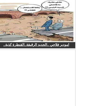
امودير فلاحي ..الحديد الرقيقة..القنطرة كذبة..