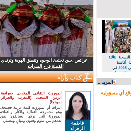
نسخة الثالثة
عرائس..حين تختبئ الوجوه وتنطق الهوية وترتدي
أكاسيا
القبيلة فرح الميراث
امسيصي 2026 في
فالية بطابع
كتاب وآراء
راثي
المزيد...
ع أي مسؤولية
الموروث الثقافي المغاربي جغرافية
الزمن المتجدد (المغرب والجزائر
نموذجا)
التراث أو الموروث كلمة عربية فصيحة،
وهو مجموعة التقاليد والآثار والثقافة
الموروثة التي تركها السابقون لمن
بعدهم من علوم وفنون ومبانٍ ومعمار،
فاطمة
الزهراء