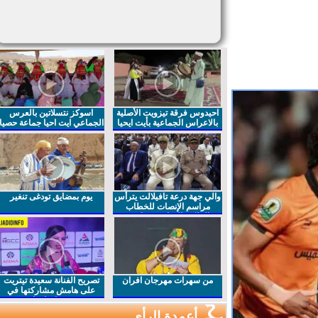
احيدوس فرقة تيزويت الأصلية
اسوكز نتسلاتين بالعرس
بالاعراس الجماعية بأيت ايحيا
الجماعي ايت احيا جماعة حصيا
والي جهة درعة تافيلالت يترأس
يوم بمضايق تودغى تنغير
مراسم الإنصات للخطاب
الملكي السامي بمناسبة
الذكرى27 لعيد العرش المجيد
من سهرات مهرجان افران
تصريح الفنانة سعيدة تيتريت
على هامش مشاركتها في
مهرجان افران
أعمدة الرأي