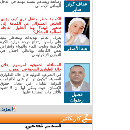
وصانعة ويساهم بنسبة مهمة في الدخل
عفاف كوثر
الوطني الإجمالي.
صابر
الكمامة خطر متنقل ترى كيف يؤدي
التخلص العشوائي من الكمامة إلى
تدهور البيئة؟ وما الحلول العاجلة
لمعالجة المشكل؟
يعرف العالم تهديدات ومخاطر بيئية
على رأسها ارتفاع درجة حرارة الكرة
الأرضية وتلوث الماء والهواء وانقراض
هبة الأصفر
بعض الكائنات وبالتالي اختلال في
التوازن الايكولوجي.
المساءلة الحقوقية لمرسوم إعلان
حالة الطوارئ الصحية في المغرب
في الشرعية الدولية فان حالة الطوارئ
الصحية، “يكون لها أثر على الالتزامات
الدولية للبلدان في مجال حقوق
الإنسان، حيث يمكن لها ان لا تتقيد
بالالتزامات المترتبة عليها
فضيل
رضوان
المزيد...
كاريكاتير