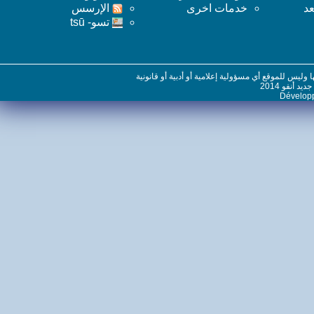
خدمات اخرى
اﻹرسس
تسو- tsū
س للموقع أي مسؤولية إعلامية أو أدبية أو قانونية
نفو 2014
Dévelo