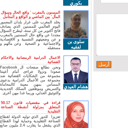
بكوري
المسنون بالمغرب ' واقع الحال وسؤال
المآل' بين الماضي و الواقع و المتأمل
يخلد المغرب على غرار بلدان المعمور
اليوم العالمي للمسنين الذي يصادف
فاتح أكتوبر من كل سنة، ليطرح السؤال
مجددا عن واقع حال المسنين بالمغرب
و عن وضعيتهم النفسية و الاقتصادية
سلوى بن
والاجتماعية و الصحية وعن مآلهم و
لفقيه
مستقبله
الاعمال الدرامية الرمضانية والاحكام
القضائية
ونحن نطالع صفحات ال Facebook
صعودا ونزولا تتراءى أمام أعيننا
مجموعة من الشكايات القضائية ضد
مجموعة من الأعمال الدرامية بدعوى
المساس بمهن معينة كالمحاماة
هشام العيدي
والتمريض وموظفين السكك الحديدية
والتوثيق العدلي، وربما غدا مهن أخرى
قراءة في مقتضيات قانون 50.17
المتعلق بمزاولة أنشطة الصناعة
التقليدية
تعزيزا للدور الذي توليه الدولة لقطاع
الصناعة التقليدية وحماية لهذا القطاع
الذي يشغل ما يقارب 2.4 مليون صانع