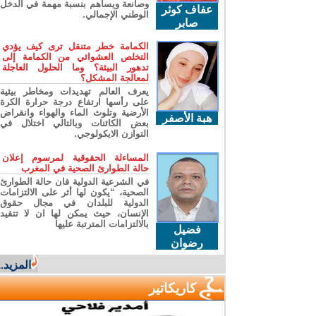
وصانعة ويساهم بنسبة مهمة في الدخل
عفاف كوثر
الوطني الإجمالي.
صابر
الكمامة خطر متنقل ترى كيف يؤدي
التخلص العشوائي من الكمامة إلى
تدهور البيئة؟ وما الحلول العاجلة
لمعالجة المشكل؟
يعرف العالم تهديدات ومخاطر بيئية
على رأسها ارتفاع درجة حرارة الكرة
الأرضية وتلوث الماء والهواء وانقراض
هبة الأصفر
بعض الكائنات وبالتالي اختلال في
التوازن الايكولوجي.
المساءلة الحقوقية لمرسوم إعلان
حالة الطوارئ الصحية في المغرب
في الشرعية الدولية فان حالة الطوارئ
الصحية، “يكون لها أثر على الالتزامات
الدولية للبلدان في مجال حقوق
الإنسان، حيث يمكن لها ان لا تتقيد
بالالتزامات المترتبة عليها
فضيل
رضوان
المزيد...
كاريكاتير