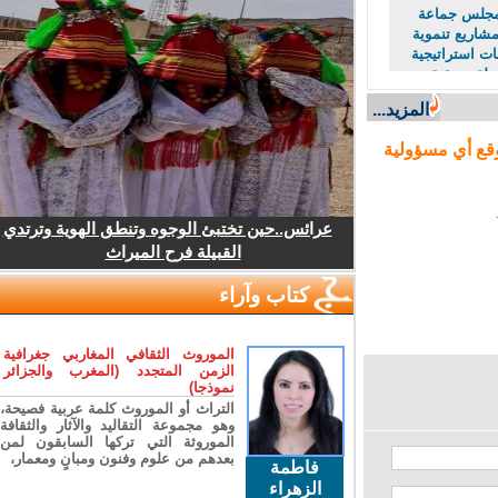
لس جماعة
اريع تنموية
استراتيجية
لة وتحقيق
اقتصادي
المزيد...
ع أي مسؤولية
عرائس..حين تختبئ الوجوه وتنطق الهوية وترتدي
القبيلة فرح الميراث
كتاب وآراء
الموروث الثقافي المغاربي جغرافية
الزمن المتجدد (المغرب والجزائر
نموذجا)
التراث أو الموروث كلمة عربية فصيحة،
وهو مجموعة التقاليد والآثار والثقافة
الموروثة التي تركها السابقون لمن
بعدهم من علوم وفنون ومبانٍ ومعمار،
فاطمة
الزهراء