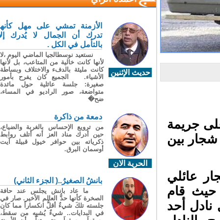
الأزمنة تمشي على مهل كأنها
تدرك أن الجمال لا يُدرك إلا
بالتأمل في الكل .
نستعيد نوسطالجيا الماضي اليوم ،لا
لأنها كانت خالية من المتاعب، بل لأنها
كانت مليئة بالدفء والاختلاف وبساطة
حديث الإثنين
الأشياء. الجميع كان يفرح بأمور
صغيرة: جلسة عائلية حول مائدة
متواضعة، صور الراديو في المساء،
ضح�
دمعة من ذاكرة
لى جريمة
من ترويع الإحساس بالغربة والضياع،
حين أدرك مناد العز أنه أتلف روابط
جار بين
ذكرياته بين حوافر خيول قبيلة آيت
أوسمان البرق.
الحرية الان
ر عائلي
بانشُ الصغيرُ..( الجزء الثاني)
حيث قام
ما عاد بانش يجلس عند حافة
الصخرة كأنها حدُّ العالم الأخير. صار في
ادل أحد
جلسته تلكَ شيءٌ أقلُّ انكساراً مما كان
في البدايات.. شيءٌ يُشبِه من سقطَ،