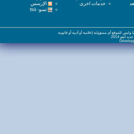
خدمات اخرى
اﻹرسس
تسو- tsū
س للموقع أي مسؤولية إعلامية أو أدبية أو قانونية
نفو 2014
Dévelo