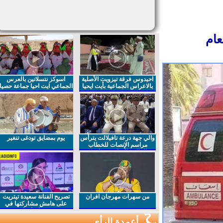
ام
احيدوس فرقة تيزويت الأصلية
اسوكز نتسلاتين بالعرس
بالاعراس الجماعية بأيت ايحيا
الجماعي ايت احيا جماعة حصيا
والي جهة درعة تافيلالت يترأس
يوم بمضايق تودغى تنغير
مراسم الإنصات للخطاب
الملكي السامي بمناسبة
الذكرى27 لعيد العرش المجيد
من سهرات مهرجان افران
تصريح الفنانة سعيدة تيتريت
على هامش مشاركتها في
مهرجان افران
أعمدة الرأي