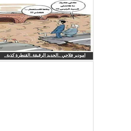
امودير فلاحي ..الحديد الرقيقة..القنطرة كذبة..