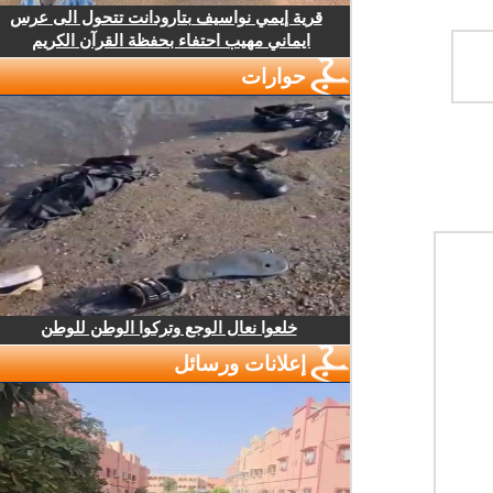
قرية إيمي نواسيف بتارودانت تتحول الى عرس
ايماني مهيب احتفاء بحفظة القرآن الكريم
حوارات
خلعوا نعال الوجع وتركوا الوطن للوطن
إعلانات ورسائل