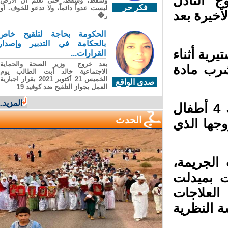
 النادل
وسقطَ، وسقطَ، حتى تعلّم أن الأرضَ
فكر حر
ليست عدواً دائماً، ولا تدعو للخوف. أو
خيرة بعد
ر�
الحكومة بحاجة لتلقيح خاص
بالحكامة في التدبير وإصدار
ية أثناء
القرارات...
بعد خروج وزير الصحة والحماية
شرب مادة
الاجتماعية خالد أبت الطالب يوم
الخميس 21 أكتوبر 2021 بقرار اجبارية
صدى الواقع
العمل بجواز التلقيح ضد كوفيد 19
المزيد...
وأكدت المصادر ذاتها أن زوجة النادل الذي ترك 4 أطفال
الحدث
جها الذي
لجريمة،
 بميدلت
لعلاجات
 النظرية