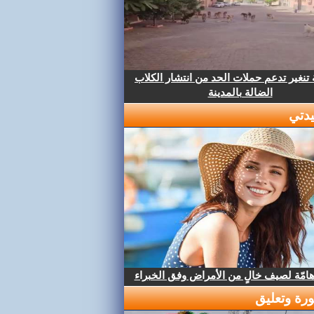
تنغير تدعم حملات الحد من انتشار الكلاب
الضالة بالمدينة
دتي
هامّة لصيف خالٍ من الأمراض وفق الخبراء
رة وتعليق