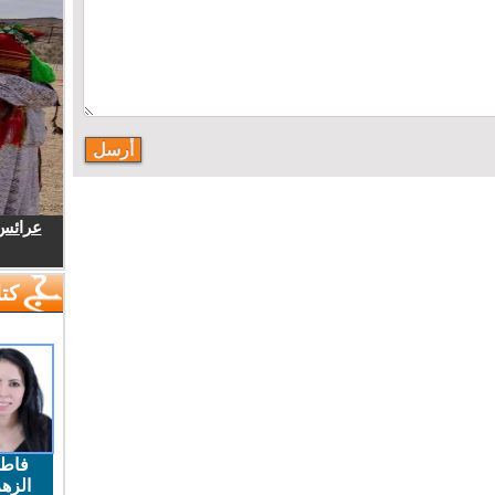
عرائس.
كتا
فاط
الزهر