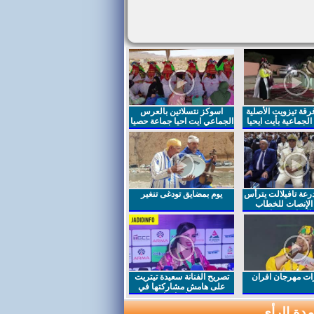
قة تيزويت الأصلية
اسوكز نتسلاتين بالعرس
لجماعية بأيت ايحيا
الجماعي ايت احيا جماعة حصيا
رعة تافيلالت يترأس
يوم بمضايق تودغى تنغير
الإنصات للخطاب
السامي بمناسبة
ت مهرجان افران
تصريح الفنانة سعيدة تيتريت
على هامش مشاركتها في
مهرجان افران
دة الرأي