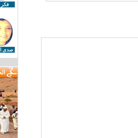
فكر 
صدى ال
ال