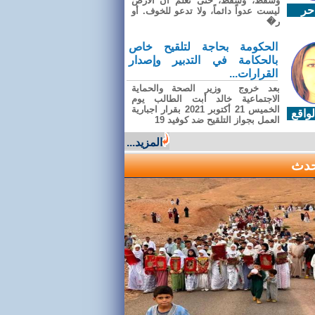
وسقطَ، وسقطَ، حتى تعلّم أن الأرضَ
حر
ليست عدواً دائماً، ولا تدعو للخوف. أو
ر�
الحكومة بحاجة لتلقيح خاص
بالحكامة في التدبير وإصدار
القرارات...
بعد خروج وزير الصحة والحماية
الاجتماعية خالد أبت الطالب يوم
الخميس 21 أكتوبر 2021 بقرار اجبارية
واقع
العمل بجواز التلقيح ضد كوفيد 19
المزيد...
حدث