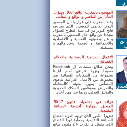
ري
المسنون بالمغرب ' واقع الحال وسؤال
المآل' بين الماضي و الواقع و المتأمل
يخلد المغرب على غرار بلدان المعمور
اليوم العالمي للمسنين الذي يصادف
فاتح أكتوبر من كل سنة، ليطرح السؤال
مجددا عن واقع حال المسنين بالمغرب
و عن وضعيتهم النفسية و الاقتصادية
 بن
والاجتماعية و الصحية وعن مآلهم و
ه
مستقبله
الاعمال الدرامية الرمضانية والاحكام
القضائية
ونحن نطالع صفحات ال Facebook
صعودا ونزولا تتراءى أمام أعيننا
مجموعة من الشكايات القضائية ضد
مجموعة من الأعمال الدرامية بدعوى
المساس بمهن معينة كالمحاماة
عيدي
والتمريض وموظفين السكك الحديدية
والتوثيق العدلي، وربما غدا مهن أخرى
قراءة في مقتضيات قانون 50.17
المتعلق بمزاولة أنشطة الصناعة
التقليدية
تعزيزا للدور الذي توليه الدولة لقطاع
الصناعة التقليدية وحماية لهذا القطاع
الذي يشغل ما يقارب 2.4 مليون صانع