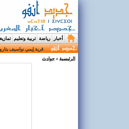
أخبار
رياضة
تربية وتعليم
تمازي
عرائس..حين تختبئ الوجو
الرئيسية
»
حوادث