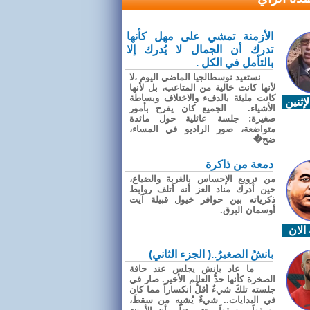
الأزمنة تمشي على مهل كأنها
تدرك أن الجمال لا يُدرك إلا
بالتأمل في الكل .
نستعيد نوسطالجيا الماضي اليوم ،لا
لأنها كانت خالية من المتاعب، بل لأنها
كانت مليئة بالدفء والاختلاف وبساطة
إثنين
الأشياء. الجميع كان يفرح بأمور
صغيرة: جلسة عائلية حول مائدة
متواضعة، صور الراديو في المساء،
ضح�
دمعة من ذاكرة
من ترويع الإحساس بالغربة والضياع،
حين أدرك مناد العز أنه أتلف روابط
ذكرياته بين حوافر خيول قبيلة آيت
أوسمان البرق.
الان
بانشُ الصغيرُ..( الجزء الثاني)
ما عاد بانش يجلس عند حافة
الصخرة كأنها حدُّ العالم الأخير. صار في
جلسته تلكَ شيءٌ أقلُّ انكساراً مما كان
في البدايات.. شيءٌ يُشبِه من سقطَ،