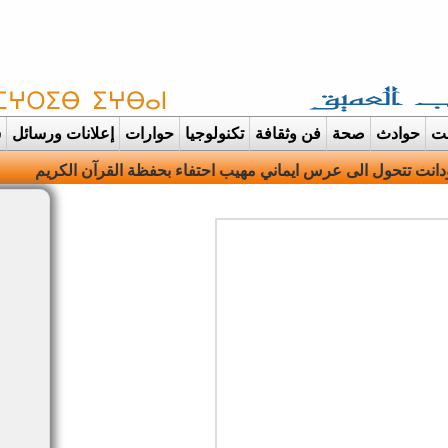
غت
حوادث
صحة
فن وثقافة
تكنولوجيا
حوارات
إعلانات ورسائل
س
ه وتنطق الهوية |