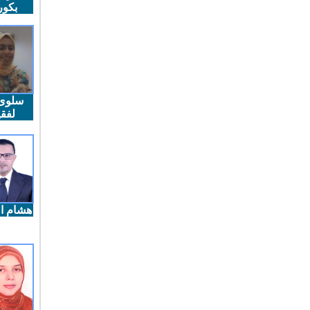
بكو
سلوى
لفقي
هشام ال