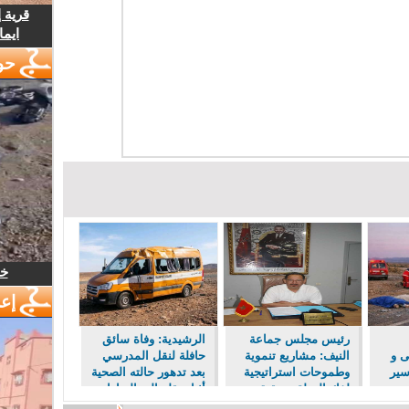
قرية 
ايما
حو
خل
إع
رئيس مجلس جماعة
الرشيدية: وفاة سائق
ى و
النيف: مشاريع تنموية
حافلة لنقل المدرسي
سير
وطموحات استراتيجية
بعد تدهور حالته الصحية
لفك العزلة وتحقيق
أثناء نقله إلى الرباط
الإقلاع الاقتصادي
جواً