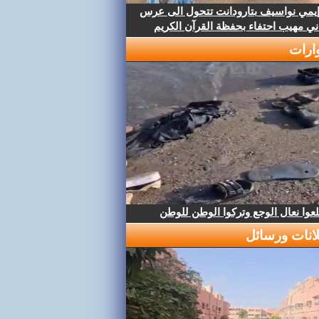
إيمي نواسيف بتارودانت تتحول الى عرس
ني مهيب احتفاء بحفظة القرآن الكريم
ارات
عوا نعال الوجع وتركوا الوطن للوطن
لانات ورسائل