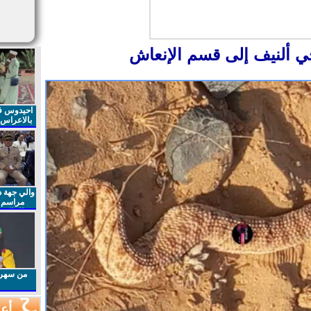
حي ألنيف إلى قسم الإنعاش
احيدوس فر
بالاعراس ا
والي جهة د
مراسم 
الملكي 
الذكرى27 لعيد العرش المجيد
من سهرا
أعم