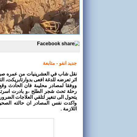
جديد انفو - متابعة
اثر تعرضه للدغة افعى بدوارتابريكت، التا
ووفقا لمصادر محليىة فان الحادث وق
رحلة تحث شجر الطلح ،و بادرت اسرته
يتحول الى تنغير لتلقي العلاجات الضروري
واكدت نفس المصادر ان حالته الصحي
اللازمة .