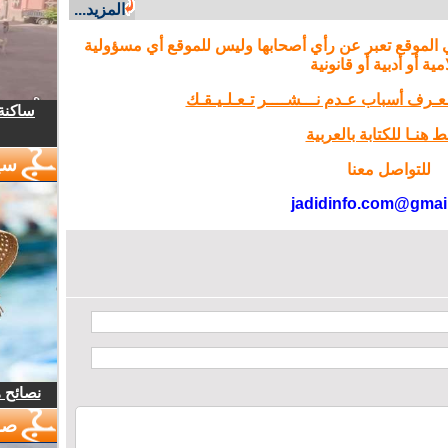
المزيد...
 الموقع تعبر عن رأي أصحابها وليس للموقع أي مسؤولية
مية أو أدبية أو قانونية
تـعـرف أسباب عـدم نـــشــــر تـعـلـيـقـك
ساكنة 
 هنـا للكتابة بالعربية
سي
للتواصل معنا
jadidinfo.com@gmai
نصائح 
صو