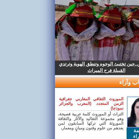
.حين تختبئ الوجوه وتنطق الهوية وترتدي
القبيلة فرح الميراث
ب وآراء
الموروث الثقافي المغاربي جغرافية
الزمن المتجدد (المغرب والجزائر
نموذجا)
التراث أو الموروث كلمة عربية فصيحة،
وهو مجموعة التقاليد والآثار والثقافة
الموروثة التي تركها السابقون لمن
بعدهم من علوم وفنون ومبانٍ ومعمار،
مة
اء