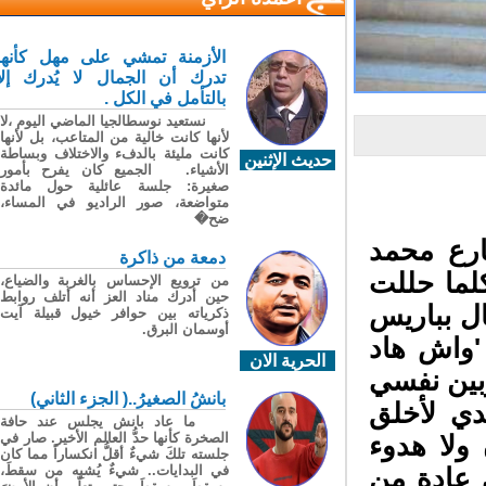
الأزمنة تمشي على مهل كأنها
تدرك أن الجمال لا يُدرك إلا
بالتأمل في الكل .
نستعيد نوسطالجيا الماضي اليوم ،لا
لأنها كانت خالية من المتاعب، بل لأنها
كانت مليئة بالدفء والاختلاف وبساطة
حديث الإثنين
الأشياء. الجميع كان يفرح بأمور
صغيرة: جلسة عائلية حول مائدة
متواضعة، صور الراديو في المساء،
ضح�
رع محمد
دمعة من ذاكرة
ما حللت
من ترويع الإحساس بالغربة والضياع،
حين أدرك مناد العز أنه أتلف روابط
ل بباريس
ذكرياته بين حوافر خيول قبيلة آيت
أوسمان البرق.
واش هاد
الحرية الان
ين نفسي
بانشُ الصغيرُ..( الجزء الثاني)
ي لأخلق
ما عاد بانش يجلس عند حافة
الصخرة كأنها حدُّ العالم الأخير. صار في
لا هدوء
جلسته تلكَ شيءٌ أقلُّ انكساراً مما كان
في البدايات.. شيءٌ يُشبِه من سقطَ،
 عادة من