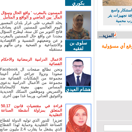
بكوري
ستنكار واسع
المسنون بالمغرب ' واقع الحال وسؤال
 تجهيزات بئر
المآل' بين الماضي و الواقع و المتأمل
 محمية
يخلد المغرب على غرار بلدان المعمور
حرمان
اليوم العالمي للمسنين الذي يصادف
ن مورد حيوي
فاتح أكتوبر من كل سنة، ليطرح السؤال
المزيد...
مجددا عن واقع حال المسنين بالمغرب
و عن وضعيتهم النفسية و الاقتصادية
سلوى بن
والاجتماعية و الصحية وعن مآلهم و
ع أي مسؤولية
لفقيه
مستقبله
الاعمال الدرامية الرمضانية والاحكام
القضائية
ونحن نطالع صفحات ال Facebook
صعودا ونزولا تتراءى أمام أعيننا
مجموعة من الشكايات القضائية ضد
مجموعة من الأعمال الدرامية بدعوى
المساس بمهن معينة كالمحاماة
هشام العيدي
والتمريض وموظفين السكك الحديدية
والتوثيق العدلي، وربما غدا مهن أخرى
قراءة في مقتضيات قانون 50.17
المتعلق بمزاولة أنشطة الصناعة
التقليدية
تعزيزا للدور الذي توليه الدولة لقطاع
الصناعة التقليدية وحماية لهذا القطاع
الذي يشغل ما يقارب 2.4 مليون صانع