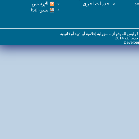
خدمات اخرى
اﻹرسس
تسو- tsū
س للموقع أي مسؤولية إعلامية أو أدبية أو قانونية
نفو 2014
Dévelo