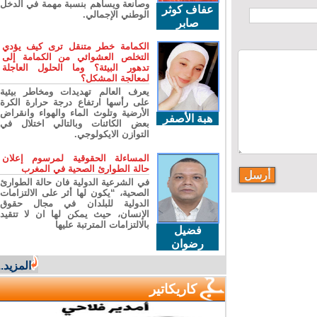
وصانعة ويساهم بنسبة مهمة في الدخل
عفاف كوثر
الوطني الإجمالي.
صابر
الكمامة خطر متنقل ترى كيف يؤدي
التخلص العشوائي من الكمامة إلى
تدهور البيئة؟ وما الحلول العاجلة
لمعالجة المشكل؟
يعرف العالم تهديدات ومخاطر بيئية
على رأسها ارتفاع درجة حرارة الكرة
الأرضية وتلوث الماء والهواء وانقراض
هبة الأصفر
بعض الكائنات وبالتالي اختلال في
التوازن الايكولوجي.
المساءلة الحقوقية لمرسوم إعلان
حالة الطوارئ الصحية في المغرب
في الشرعية الدولية فان حالة الطوارئ
الصحية، “يكون لها أثر على الالتزامات
الدولية للبلدان في مجال حقوق
الإنسان، حيث يمكن لها ان لا تتقيد
بالالتزامات المترتبة عليها
فضيل
رضوان
المزيد...
كاريكاتير