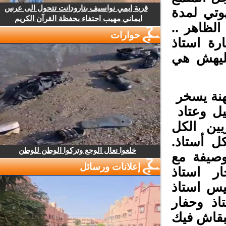
قرية إيمي نواسيف بتارودانت تتحول الى عرس
تي لمدة
ايماني مهيب احتفاء بحفظة القرآن الكريم
لظاهر ..
حوارات
ة استاذ
يهش هي
نة يسخر
ل وعتاد
ين الكل
 أستاذ.
خلعوا نعال الوجع وتركوا الوطن للوطن
وصيفة مع
إعلانات ورسائل
ر استاذ
يس استاذ
ذ وحفار
بقاش فيك