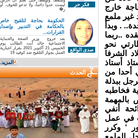
وسقطَ، وسقطَ، حتى تعلّم أن الأرضَ
فكر حر
ليست عدواً دائماً، ولا تدعو للخوف. أو
جة خارج
ر�
غير ملمع
الحكومة بحاجة لتلقيح خاص
. . وبدأ
بالحكامة في التدبير وإصدار
القرارات...
ه ..ربما
بعد خروج وزير الصحة والحماية
رتي نحو
الاجتماعية خالد أبت الطالب يوم
الخميس 21 أكتوبر 2021 بقرار اجبارية
صدى الواقع
 الشرفا
العمل بجواز التلقيح ضد كوفيد 19
اذ أستاذ
المزيد...
 أحدا من
الحدث
رجل ببذلة
 فخاطبه
بالمهمة
حة أنفي
 في عمل
 ' وكرر
 الملمع