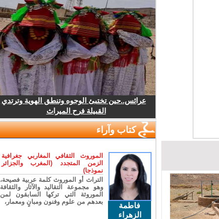
عرائس..حين تختبئ الوجوه وتنطق الهوية وترتدي
القبيلة فرح الميراث
كتاب وآراء
الموروث الثقافي المغاربي جغرافية
الزمن المتجدد (المغرب والجزائر
نموذجا)
التراث أو الموروث كلمة عربية فصيحة،
وهو مجموعة التقاليد والآثار والثقافة
الموروثة التي تركها السابقون لمن
بعدهم من علوم وفنون ومبانٍ ومعمار،
فاطمة
الزهراء