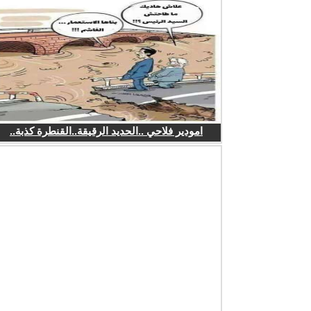
امودير فلاحي ..الحديد الرقيقة..القنطرة كذبة..