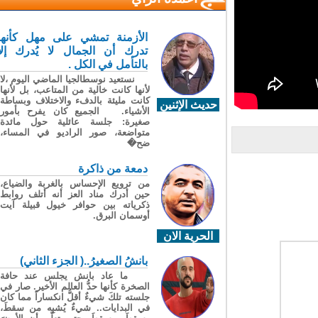
الأزمنة تمشي على مهل كأنها
تدرك أن الجمال لا يُدرك إلا
بالتأمل في الكل .
نستعيد نوسطالجيا الماضي اليوم ،لا
لأنها كانت خالية من المتاعب، بل لأنها
كانت مليئة بالدفء والاختلاف وبساطة
حديث الإثنين
الأشياء. الجميع كان يفرح بأمور
صغيرة: جلسة عائلية حول مائدة
متواضعة، صور الراديو في المساء،
ضح�
دمعة من ذاكرة
من ترويع الإحساس بالغربة والضياع،
حين أدرك مناد العز أنه أتلف روابط
ذكرياته بين حوافر خيول قبيلة آيت
أوسمان البرق.
الحرية الان
بانشُ الصغيرُ..( الجزء الثاني)
ما عاد بانش يجلس عند حافة
الصخرة كأنها حدُّ العالم الأخير. صار في
جلسته تلكَ شيءٌ أقلُّ انكساراً مما كان
في البدايات.. شيءٌ يُشبِه من سقطَ،