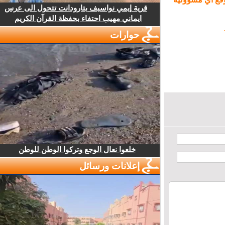
قرية إيمي نواسيف بتارودانت تتحول الى عرس
ايماني مهيب احتفاء بحفظة القرآن الكريم
حوارات
خلعوا نعال الوجع وتركوا الوطن للوطن
إعلانات ورسائل