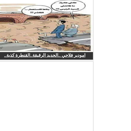
امودير فلاحي ..الحديد الرقيقة..القنطرة كذبة..