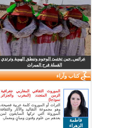
عرائس..حين تختبئ الوجوه وتنطق الهوية وترتدي
القبيلة فرح الميراث
كتاب وآراء
الموروث الثقافي المغاربي جغرافية
الزمن المتجدد (المغرب والجزائر
نموذجا)
التراث أو الموروث كلمة عربية فصيحة،
وهو مجموعة التقاليد والآثار والثقافة
الموروثة التي تركها السابقون لمن
بعدهم من علوم وفنون ومبانٍ ومعمار،
فاطمة
الزهراء