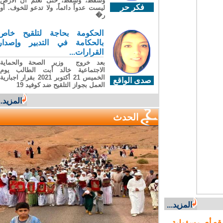
وسقطَ، وسقطَ، حتى تعلّم أن الأرضَ
فكر حر
ليست عدواً دائماً، ولا تدعو للخوف. أو
ر�
الحكومة بحاجة لتلقيح خاص
بالحكامة في التدبير وإصدار
القرارات...
بعد خروج وزير الصحة والحماية
الاجتماعية خالد أبت الطالب يوم
الخميس 21 أكتوبر 2021 بقرار اجبارية
صدى الواقع
العمل بجواز التلقيح ضد كوفيد 19
المزيد...
الحدث
المزيد...
ع أي مسؤولية