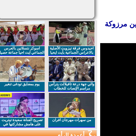
ن مرزوكة
احيدوس فرقة تيزويت الأصلية
اسوكز نتسلاتين بالعرس
بالاعراس الجماعية بأيت ايحيا
الجماعي ايت احيا جماعة حصيا
والي جهة درعة تافيلالت يترأس
يوم بمضايق تودغى تنغير
مراسم الإنصات للخطاب
الملكي السامي بمناسبة
الذكرى27 لعيد العرش المجيد
من سهرات مهرجان افران
تصريح الفنانة سعيدة تيتريت
على هامش مشاركتها في
مهرجان افران
أعمدة الرأي