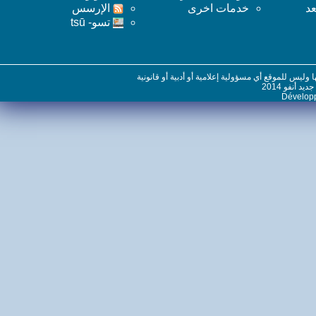
خدمات اخرى
اﻹرسس
تسو- tsū
س للموقع أي مسؤولية إعلامية أو أدبية أو قانونية
نفو 2014
Dévelo