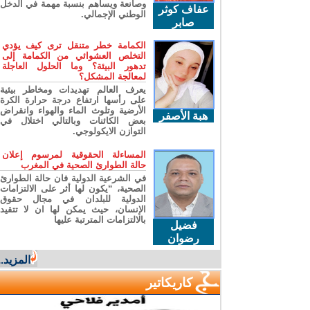
وصانعة ويساهم بنسبة مهمة في الدخل
عفاف كوثر
الوطني الإجمالي.
صابر
الكمامة خطر متنقل ترى كيف يؤدي
التخلص العشوائي من الكمامة إلى
تدهور البيئة؟ وما الحلول العاجلة
لمعالجة المشكل؟
يعرف العالم تهديدات ومخاطر بيئية
على رأسها ارتفاع درجة حرارة الكرة
الأرضية وتلوث الماء والهواء وانقراض
هبة الأصفر
بعض الكائنات وبالتالي اختلال في
التوازن الايكولوجي.
المساءلة الحقوقية لمرسوم إعلان
حالة الطوارئ الصحية في المغرب
في الشرعية الدولية فان حالة الطوارئ
الصحية، “يكون لها أثر على الالتزامات
الدولية للبلدان في مجال حقوق
الإنسان، حيث يمكن لها ان لا تتقيد
بالالتزامات المترتبة عليها
فضيل
رضوان
المزيد...
كاريكاتير