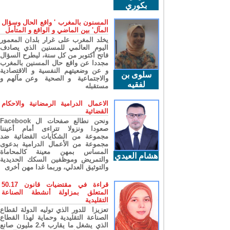
بكوري
المسنون بالمغرب ' واقع الحال وسؤال
المآل' بين الماضي و الواقع و المتأمل
يخلد المغرب على غرار بلدان المعمور
اليوم العالمي للمسنين الذي يصادف
فاتح أكتوبر من كل سنة، ليطرح السؤال
مجددا عن واقع حال المسنين بالمغرب
و عن وضعيتهم النفسية و الاقتصادية
سلوى بن
والاجتماعية و الصحية وعن مآلهم و
لفقيه
مستقبله
الاعمال الدرامية الرمضانية والاحكام
القضائية
ونحن نطالع صفحات ال Facebook
صعودا ونزولا تتراءى أمام أعيننا
مجموعة من الشكايات القضائية ضد
مجموعة من الأعمال الدرامية بدعوى
المساس بمهن معينة كالمحاماة
هشام العيدي
والتمريض وموظفين السكك الحديدية
والتوثيق العدلي، وربما غدا مهن أخرى
قراءة في مقتضيات قانون 50.17
المتعلق بمزاولة أنشطة الصناعة
التقليدية
تعزيزا للدور الذي توليه الدولة لقطاع
الصناعة التقليدية وحماية لهذا القطاع
الذي يشغل ما يقارب 2.4 مليون صانع