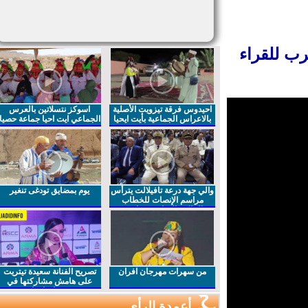
ب للقراء
احيدوس فرقة تيزويت الأصلية
اسوكز نتسلاتين بالعرس
بالاعراس الجماعية بأيت ايحيا
الجماعي ايت احيا جماعة حصيا
والي جهة درعة تافيلالت يترأس
يوم بمضايق تودغى تنغير
مراسم الإنصات للخطاب
الملكي السامي بمناسبة
الذكرى27 لعيد العرش المجيد
من سهرات مهرجان افران
تصريح الفنانة سعيدة تيتريت
على هامش مشاركتها في
مهرجان افران
أعمدة الرأي