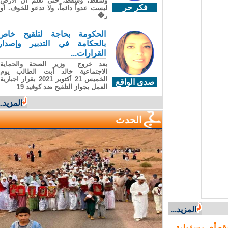
وسقطَ، وسقطَ، حتى تعلّم أن الأرضَ
فكر حر
ليست عدواً دائماً، ولا تدعو للخوف. أو
ر�
الحكومة بحاجة لتلقيح خاص
بالحكامة في التدبير وإصدار
القرارات...
بعد خروج وزير الصحة والحماية
الاجتماعية خالد أبت الطالب يوم
الخميس 21 أكتوبر 2021 بقرار اجبارية
صدى الواقع
العمل بجواز التلقيح ضد كوفيد 19
المزيد...
الحدث
المزيد...
ع أي مسؤولية