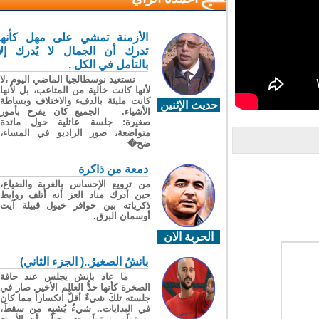
الأزمنة تمشي على مهل كأنها
تدرك أن الجمال لا يُدرك إلا
بالتأمل في الكل .
نستعيد نوسطالجيا الماضي اليوم ،لا
لأنها كانت خالية من المتاعب، بل لأنها
كانت مليئة بالدفء والاختلاف وبساطة
حديث الإثنين
الأشياء. الجميع كان يفرح بأمور
صغيرة: جلسة عائلية حول مائدة
متواضعة، صور الراديو في المساء،
ضح�
دمعة من ذاكرة
من ترويع الإحساس بالغربة والضياع،
حين أدرك مناد العز أنه أتلف روابط
ذكرياته بين حوافر خيول قبيلة آيت
أوسمان البرق.
الحرية الان
بانشُ الصغيرُ..( الجزء الثاني)
ما عاد بانش يجلس عند حافة
الصخرة كأنها حدُّ العالم الأخير. صار في
جلسته تلكَ شيءٌ أقلُّ انكساراً مما كان
في البدايات.. شيءٌ يُشبِه من سقطَ،