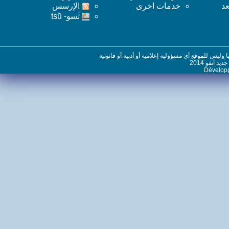
خدمات اخرى
اﻹرسس
تسو- tsū
س للموقع أي مسؤولية إعلامية أو أدبية أو قانونية
نفو 2014
Dévelo