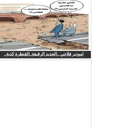
امودير فلاحي ..الحديد الرقيقة..القنطرة كذبة..