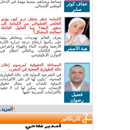
وصانعة ويساهم بنسبة مهمة في الدخل
عفاف كوثر
الوطني الإجمالي.
صابر
الكمامة خطر متنقل ترى كيف يؤدي
التخلص العشوائي من الكمامة إلى
تدهور البيئة؟ وما الحلول العاجلة
لمعالجة المشكل؟
يعرف العالم تهديدات ومخاطر بيئية
على رأسها ارتفاع درجة حرارة الكرة
الأرضية وتلوث الماء والهواء وانقراض
هبة الأصفر
بعض الكائنات وبالتالي اختلال في
التوازن الايكولوجي.
المساءلة الحقوقية لمرسوم إعلان
حالة الطوارئ الصحية في المغرب
في الشرعية الدولية فان حالة الطوارئ
الصحية، “يكون لها أثر على الالتزامات
الدولية للبلدان في مجال حقوق
الإنسان، حيث يمكن لها ان لا تتقيد
بالالتزامات المترتبة عليها
فضيل
رضوان
المزيد...
كاريكاتير