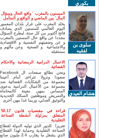
بكوري
المسنون بالمغرب ' واقع الحال وسؤال
المآل' بين الماضي و الواقع و المتأمل
يخلد المغرب على غرار بلدان المعمور
اليوم العالمي للمسنين الذي يصادف
فاتح أكتوبر من كل سنة، ليطرح السؤال
مجددا عن واقع حال المسنين بالمغرب
و عن وضعيتهم النفسية و الاقتصادية
سلوى بن
والاجتماعية و الصحية وعن مآلهم و
لفقيه
مستقبله
الاعمال الدرامية الرمضانية والاحكام
القضائية
ونحن نطالع صفحات ال Facebook
صعودا ونزولا تتراءى أمام أعيننا
مجموعة من الشكايات القضائية ضد
مجموعة من الأعمال الدرامية بدعوى
المساس بمهن معينة كالمحاماة
هشام العيدي
والتمريض وموظفين السكك الحديدية
والتوثيق العدلي، وربما غدا مهن أخرى
قراءة في مقتضيات قانون 50.17
المتعلق بمزاولة أنشطة الصناعة
التقليدية
تعزيزا للدور الذي توليه الدولة لقطاع
الصناعة التقليدية وحماية لهذا القطاع
الذي يشغل ما يقارب 2.4 مليون صانع