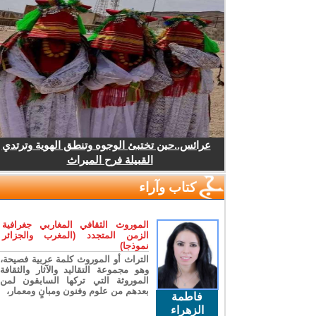
عرائس..حين تختبئ الوجوه وتنطق الهوية وترتدي
القبيلة فرح الميراث
كتاب وآراء
الموروث الثقافي المغاربي جغرافية
الزمن المتجدد (المغرب والجزائر
نموذجا)
التراث أو الموروث كلمة عربية فصيحة،
وهو مجموعة التقاليد والآثار والثقافة
الموروثة التي تركها السابقون لمن
بعدهم من علوم وفنون ومبانٍ ومعمار،
فاطمة
الزهراء