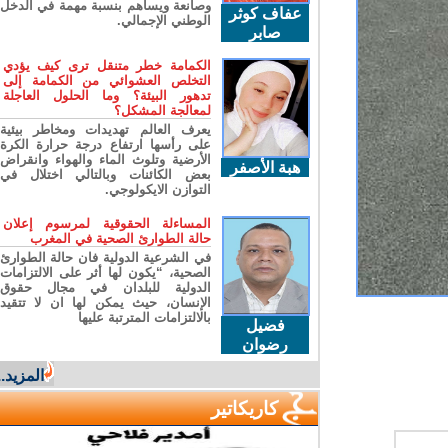
وصانعة ويساهم بنسبة مهمة في الدخل
عفاف كوثر
الوطني الإجمالي.
صابر
الكمامة خطر متنقل ترى كيف يؤدي
التخلص العشوائي من الكمامة إلى
تدهور البيئة؟ وما الحلول العاجلة
لمعالجة المشكل؟
يعرف العالم تهديدات ومخاطر بيئية
على رأسها ارتفاع درجة حرارة الكرة
الأرضية وتلوث الماء والهواء وانقراض
هبة الأصفر
بعض الكائنات وبالتالي اختلال في
التوازن الايكولوجي.
المساءلة الحقوقية لمرسوم إعلان
حالة الطوارئ الصحية في المغرب
في الشرعية الدولية فان حالة الطوارئ
الصحية، “يكون لها أثر على الالتزامات
الدولية للبلدان في مجال حقوق
الإنسان، حيث يمكن لها ان لا تتقيد
بالالتزامات المترتبة عليها
فضيل
رضوان
المزيد...
كاريكاتير