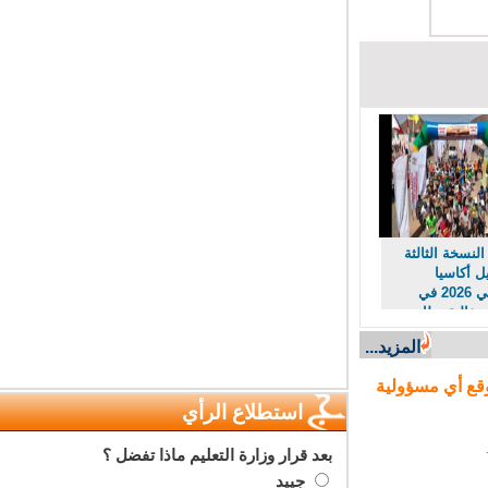
نسخة الثالثة
أكاسيا
امسيصي 2026 في
فالية بطابع
راثي
المزيد...
ع أي مسؤولية
استطلاع الرأي
بعد قرار وزارة التعليم ماذا تفضل ؟
جييد