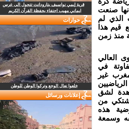
اضة كرة
قرية إيمي نواسيف بتارودانت تتحول الى عرس
ها صنعت
ايماني مهيب احتفاء بحفظة القرآن الكريم
لذي لم
حوارات
قيم هذا
منذ زمن
 العالي
اوتة في
غرب غير
لرياضيين
خلعوا نعال الوجع وتركوا الوطن للوطن
هدة لشق
إعلانات ورسائل
شتكي من
ضية هذه
ه وسمعة