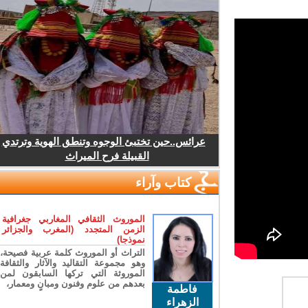
عرائس..حين تختبئ الوجوه وتنطق الهوية وترتدي
القبيلة فرح الميراث
كتاب وآراء
الموروث الثقافي المغاربي جغرافية
الزمن المتجدد (المغرب والجزائر
نموذجا)
التراث أو الموروث كلمة عربية فصيحة،
وهو مجموعة التقاليد والآثار والثقافة
الموروثة التي تركها السابقون لمن
بعدهم من علوم وفنون ومبانٍ ومعمار،
فاطمة
الزهراء