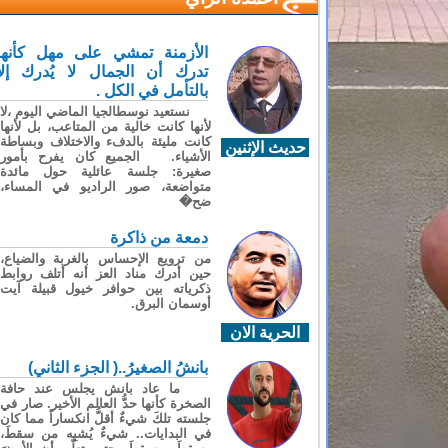
الأزمنة تمشي على مهل كأنها
تدرك أن الجمال لا يُدرك إلا
بالتأمل في الكل .
نستعيد نوسطالجيا الماضي اليوم ،لا
لأنها كانت خالية من المتاعب، بل لأنها
كانت مليئة بالدفء والاختلاف وبساطة
حديث الإثنين
الأشياء. الجميع كان يفرح بأمور
صغيرة: جلسة عائلية حول مائدة
متواضعة، صور الراديو في المساء،
ضح�
دمعة من ذاكرة
من ترويع الإحساس بالغربة والضياع،
حين أدرك مناد العز أنه أتلف روابط
ذكرياته بين حوافر خيول قبيلة آيت
أوسمان البرق.
الحرية الان
بانشُ الصغيرُ..( الجزء الثاني)
ما عاد بانش يجلس عند حافة
الصخرة كأنها حدُّ العالم الأخير. صار في
جلسته تلكَ شيءٌ أقلُّ انكساراً مما كان
في البدايات.. شيءٌ يُشبِه من سقطَ،