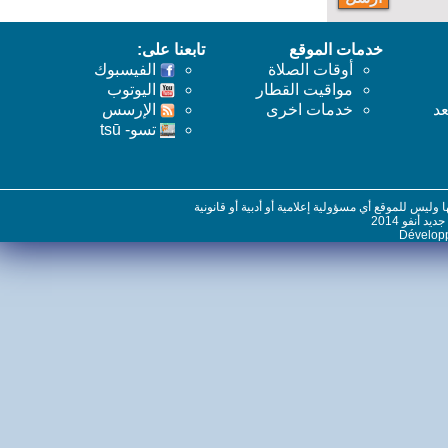
خدمات الموقع
تابعنا على:
أوقات الصلاة
الفيسبوك
مواقيت القطار
اليوتوب
خدمات اخرى
اﻹرسس
تسو- tsū
س للموقع أي مسؤولية إعلامية أو أدبية أو قانونية
نفو 2014
Dévelo