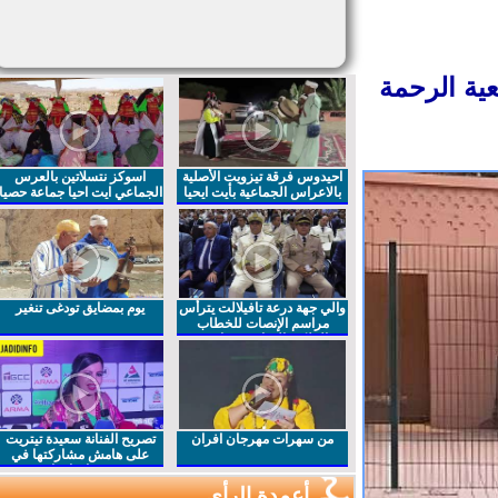
ة الرحمة
احيدوس فرقة تيزويت الأصلية
اسوكز نتسلاتين بالعرس
بالاعراس الجماعية بأيت ايحيا
الجماعي ايت احيا جماعة حصيا
والي جهة درعة تافيلالت يترأس
يوم بمضايق تودغى تنغير
مراسم الإنصات للخطاب
الملكي السامي بمناسبة
الذكرى27 لعيد العرش المجيد
من سهرات مهرجان افران
تصريح الفنانة سعيدة تيتريت
على هامش مشاركتها في
مهرجان افران
أعمدة الرأي