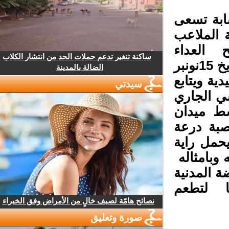
بة تسعى
الملاعب
 العداء
ساكنة تنغير تدعم حملات الحد من انتشار الكلاب
الهجومي لجمعية الرحمة أحمد بصدو المزداد بتاريخ 15نونبر
الضالة بالمدينة
ية ويتابع
سيدتي
 الجاري
 ميدان
بة درعة
مل راية
وبامثاله
 المدنية
ا لتطعم
نصائح هامّة لصيف خالٍ من الأمراض وفق الخبراء
صورة وتعليق