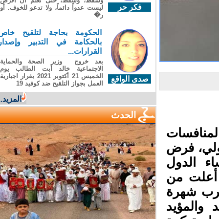
وسقطَ، وسقطَ، حتى تعلّم أن الأرضَ
فكر حر
ليست عدواً دائماً، ولا تدعو للخوف. أو
ر�
الحكومة بحاجة لتلقيح خاص
بالحكامة في التدبير وإصدار
القرارات...
بعد خروج وزير الصحة والحماية
الاجتماعية خالد أبت الطالب يوم
الخميس 21 أكتوبر 2021 بقرار اجبارية
صدى الواقع
العمل بجواز التلقيح ضد كوفيد 19
المزيد...
الحدث
لمنافسات
ولي، فرض
ء الدول
أعلت من
رب شهرة
والمؤيد