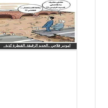
امودير فلاحي ..الحديد الرقيقة..القنطرة كذبة..