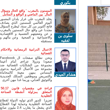
بكوري
المسنون بالمغرب ' واقع الحال وسؤال
المآل' بين الماضي و الواقع و المتأمل
يخلد المغرب على غرار بلدان المعمور
اليوم العالمي للمسنين الذي يصادف
فاتح أكتوبر من كل سنة، ليطرح السؤال
مجددا عن واقع حال المسنين بالمغرب
و عن وضعيتهم النفسية و الاقتصادية
سلوى بن
والاجتماعية و الصحية وعن مآلهم و
لفقيه
مستقبله
الاعمال الدرامية الرمضانية والاحكام
القضائية
ونحن نطالع صفحات ال Facebook
صعودا ونزولا تتراءى أمام أعيننا
مجموعة من الشكايات القضائية ضد
مجموعة من الأعمال الدرامية بدعوى
المساس بمهن معينة كالمحاماة
هشام العيدي
والتمريض وموظفين السكك الحديدية
والتوثيق العدلي، وربما غدا مهن أخرى
قراءة في مقتضيات قانون 50.17
المتعلق بمزاولة أنشطة الصناعة
التقليدية
تعزيزا للدور الذي توليه الدولة لقطاع
الصناعة التقليدية وحماية لهذا القطاع
الذي يشغل ما يقارب 2.4 مليون صانع