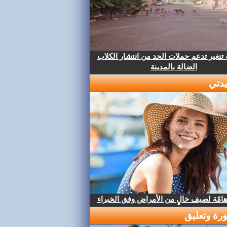
تنغير تدعم حملات الحد من انتشار الكلاب
الضالة بالمدينة
دتي
هامّة لصيف خالٍ من الأمراض وفق الخبراء
رة وتعليق