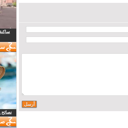
ساكنة 
سي
نصائح 
صو