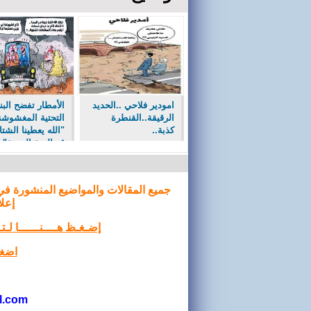
امودير فلاحي ..الحديد
الأمطار تفضح البن
الرقيقة..القنطرة
التحتية المغشوشة
كذبة..
"الله يعطينا الشت
قد البنية التحتية".
جميع المقالات والمواضيع المنشورة في
إعلا
إضـغـظ هــــنــــــا لـ
اضغط
l.com