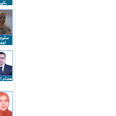
بكو
سلوى
لفقي
هشام ال