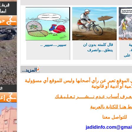
قرية 
ايما
حو
ية
قال كلمته بدون ان
سييير....سييير ..
.
ينطق...وانصرف
ا على
المزيد...
 الموقع تعبر عن رأي أصحابها وليس للموقع أي مسؤولية
مية أو أدبية أو قانونية
خل
تـعـرف أسباب عـدم نـــشــــر تـعـلـيـقـك
إع
 هنـا للكتابة بالعربية
للتواصل معنا
jadidinfo.com@gmai