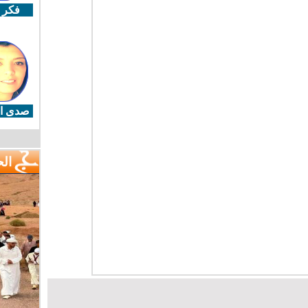
فكر 
صدى ال
ال