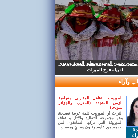
.حين تختبئ الوجوه وتنطق الهوية وترتدي
القبيلة فرح الميراث
ب وآراء
الموروث الثقافي المغاربي جغرافية
الزمن المتجدد (المغرب والجزائر
نموذجا)
التراث أو الموروث كلمة عربية فصيحة،
وهو مجموعة التقاليد والآثار والثقافة
الموروثة التي تركها السابقون لمن
بعدهم من علوم وفنون ومبانٍ ومعمار،
مة
اء