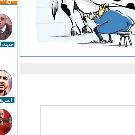
حديث ال
الحرية 