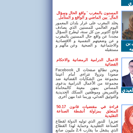
ري
المسنون بالمغرب ' واقع الحال وسؤال
المآل' بين الماضي و الواقع و المتأمل
يخلد المغرب على غرار بلدان المعمور
اليوم العالمي للمسنين الذي يصادف
فاتح أكتوبر من كل سنة، ليطرح السؤال
مجددا عن واقع حال المسنين بالمغرب
و عن وضعيتهم النفسية و الاقتصادية
 بن
والاجتماعية و الصحية وعن مآلهم و
ه
مستقبله
الاعمال الدرامية الرمضانية والاحكام
القضائية
ونحن نطالع صفحات ال Facebook
صعودا ونزولا تتراءى أمام أعيننا
مجموعة من الشكايات القضائية ضد
مجموعة من الأعمال الدرامية بدعوى
المساس بمهن معينة كالمحاماة
عيدي
والتمريض وموظفين السكك الحديدية
والتوثيق العدلي، وربما غدا مهن أخرى
قراءة في مقتضيات قانون 50.17
المتعلق بمزاولة أنشطة الصناعة
التقليدية
تعزيزا للدور الذي توليه الدولة لقطاع
الصناعة التقليدية وحماية لهذا القطاع
الذي يشغل ما يقارب 2.4 مليون صانع