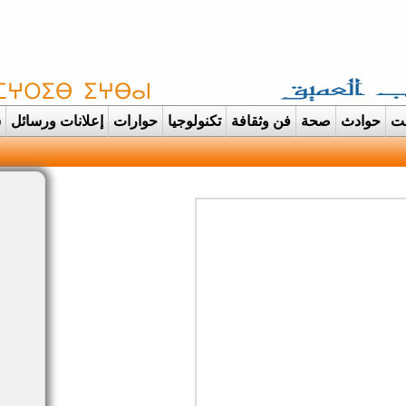
غت
حوادث
صحة
فن وثقافة
تكنولوجيا
حوارات
إعلانات ورسائل
س