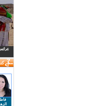
عرائس.
كتا
فاط
الزهر