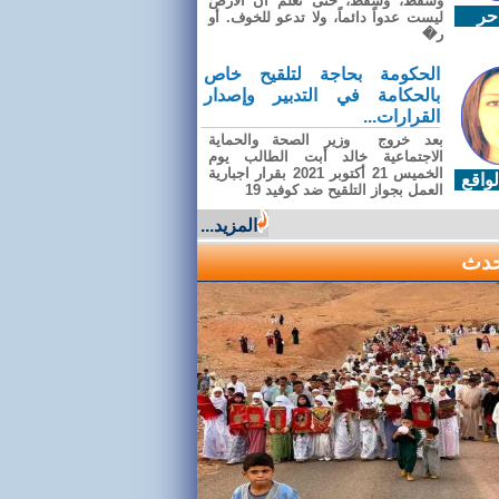
وسقطَ، وسقطَ، حتى تعلّم أن الأرضَ
حر
ليست عدواً دائماً، ولا تدعو للخوف. أو
ر�
الحكومة بحاجة لتلقيح خاص
بالحكامة في التدبير وإصدار
القرارات...
بعد خروج وزير الصحة والحماية
الاجتماعية خالد أبت الطالب يوم
الخميس 21 أكتوبر 2021 بقرار اجبارية
واقع
العمل بجواز التلقيح ضد كوفيد 19
المزيد...
حدث