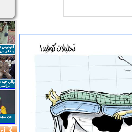
احيدوس فر
بالاعراس ا
والي جهة د
مراسم 
الملكي 
الذكرى27 لعيد العرش المجيد
من سهرا
أعم