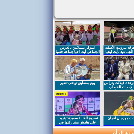
قة تيزويت الأصلية
اسوكز نتسلاتين بالعرس
لجماعية بأيت ايحيا
الجماعي ايت احيا جماعة حصيا
رعة تافيلالت يترأس
يوم بمضايق تودغى تنغير
الإنصات للخطاب
السامي بمناسبة
ت مهرجان افران
تصريح الفنانة سعيدة تيتريت
على هامش مشاركتها في
مهرجان افران
دة الرأي