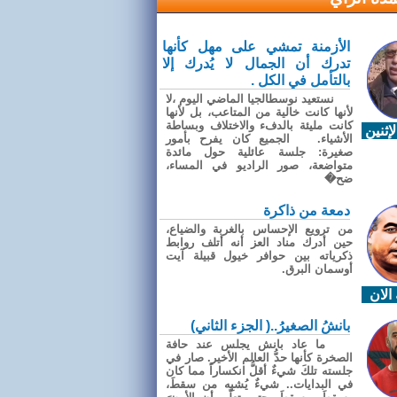
الأزمنة تمشي على مهل كأنها
تدرك أن الجمال لا يُدرك إلا
بالتأمل في الكل .
نستعيد نوسطالجيا الماضي اليوم ،لا
لأنها كانت خالية من المتاعب، بل لأنها
كانت مليئة بالدفء والاختلاف وبساطة
إثنين
الأشياء. الجميع كان يفرح بأمور
صغيرة: جلسة عائلية حول مائدة
متواضعة، صور الراديو في المساء،
ضح�
دمعة من ذاكرة
من ترويع الإحساس بالغربة والضياع،
حين أدرك مناد العز أنه أتلف روابط
ذكرياته بين حوافر خيول قبيلة آيت
أوسمان البرق.
الان
بانشُ الصغيرُ..( الجزء الثاني)
ما عاد بانش يجلس عند حافة
الصخرة كأنها حدُّ العالم الأخير. صار في
جلسته تلكَ شيءٌ أقلُّ انكساراً مما كان
في البدايات.. شيءٌ يُشبِه من سقطَ،