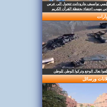
إيمي نواسيف بتارودانت تتحول الى عرس
ني مهيب احتفاء بحفظة القرآن الكريم
ارات
عوا نعال الوجع وتركوا الوطن للوطن
لانات ورسائل