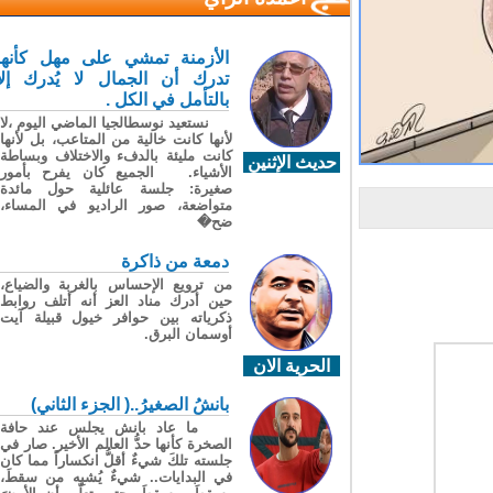
الأزمنة تمشي على مهل كأنها
تدرك أن الجمال لا يُدرك إلا
بالتأمل في الكل .
نستعيد نوسطالجيا الماضي اليوم ،لا
لأنها كانت خالية من المتاعب، بل لأنها
كانت مليئة بالدفء والاختلاف وبساطة
حديث الإثنين
الأشياء. الجميع كان يفرح بأمور
صغيرة: جلسة عائلية حول مائدة
متواضعة، صور الراديو في المساء،
ضح�
دمعة من ذاكرة
من ترويع الإحساس بالغربة والضياع،
حين أدرك مناد العز أنه أتلف روابط
ذكرياته بين حوافر خيول قبيلة آيت
أوسمان البرق.
الحرية الان
بانشُ الصغيرُ..( الجزء الثاني)
ما عاد بانش يجلس عند حافة
الصخرة كأنها حدُّ العالم الأخير. صار في
جلسته تلكَ شيءٌ أقلُّ انكساراً مما كان
في البدايات.. شيءٌ يُشبِه من سقطَ،