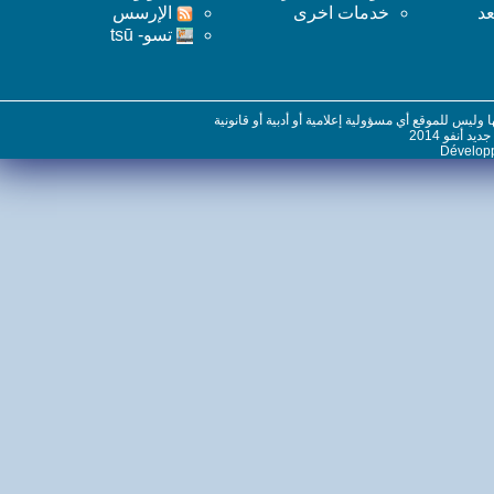
خدمات اخرى
اﻹرسس
تسو- tsū
س للموقع أي مسؤولية إعلامية أو أدبية أو قانونية
نفو 2014
Dévelo