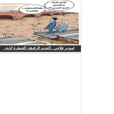
امودير فلاحي ..الحديد الرقيقة..القنطرة كذبة..