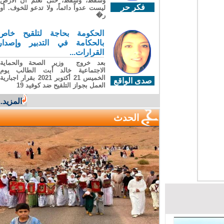
وسقطَ، وسقطَ، حتى تعلّم أن الأرضَ
فكر حر
ليست عدواً دائماً، ولا تدعو للخوف. أو
ر�
الحكومة بحاجة لتلقيح خاص
بالحكامة في التدبير وإصدار
القرارات...
بعد خروج وزير الصحة والحماية
الاجتماعية خالد أبت الطالب يوم
الخميس 21 أكتوبر 2021 بقرار اجبارية
صدى الواقع
العمل بجواز التلقيح ضد كوفيد 19
المزيد...
الحدث