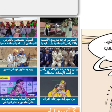
احيدوس فرقة تيزويت الأصلية
اسوكز نتسلاتين بالعرس
بالاعراس الجماعية بأيت ايحيا
الجماعي ايت احيا جماعة حصيا
والي جهة درعة تافيلالت يترأس
يوم بمضايق تودغى تنغير
مراسم الإنصات للخطاب
الملكي السامي بمناسبة
الذكرى27 لعيد العرش المجيد
من سهرات مهرجان افران
تصريح الفنانة سعيدة تيتريت
على هامش مشاركتها في
مهرجان افران
أعمدة الرأي