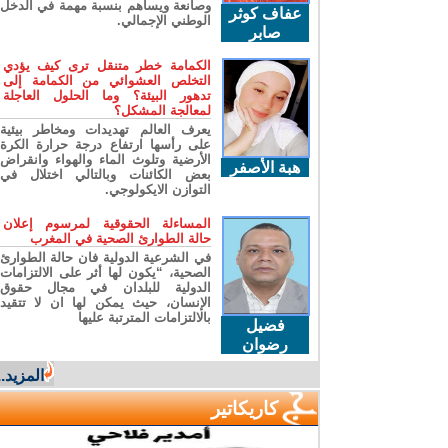
وصانعة ويساهم بنسبة مهمة في الدخل
عفاف كوثر
الوطني الإجمالي.
صابر
الكمامة خطر متنقل ترى كيف يؤدي
التخلص العشوائي من الكمامة إلى
تدهور البيئة؟ وما الحلول العاجلة
لمعالجة المشكل؟
يعرف العالم تهديدات ومخاطر بيئية
على رأسها ارتفاع درجة حرارة الكرة
الأرضية وتلوث الماء والهواء وانقراض
هبة الأصفر
بعض الكائنات وبالتالي اختلال في
التوازن الايكولوجي.
المساءلة الحقوقية لمرسوم إعلان
حالة الطوارئ الصحية في المغرب
في الشرعية الدولية فان حالة الطوارئ
الصحية، “يكون لها أثر على الالتزامات
الدولية للبلدان في مجال حقوق
الإنسان، حيث يمكن لها ان لا تتقيد
بالالتزامات المترتبة عليها
فضيل
رضوان
المزيد...
كاريكاتير