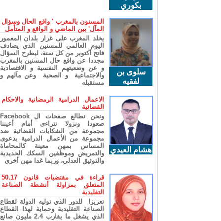
بكوري
المسنون بالمغرب ' واقع الحال وسؤال
المآل' بين الماضي و الواقع و المتأمل
يخلد المغرب على غرار بلدان المعمور
اليوم العالمي للمسنين الذي يصادف
فاتح أكتوبر من كل سنة، ليطرح السؤال
مجددا عن واقع حال المسنين بالمغرب
و عن وضعيتهم النفسية و الاقتصادية
سلوى بن
والاجتماعية و الصحية وعن مآلهم و
لفقيه
مستقبله
الاعمال الدرامية الرمضانية والاحكام
القضائية
ونحن نطالع صفحات ال Facebook
صعودا ونزولا تتراءى أمام أعيننا
مجموعة من الشكايات القضائية ضد
مجموعة من الأعمال الدرامية بدعوى
المساس بمهن معينة كالمحاماة
هشام العيدي
والتمريض وموظفين السكك الحديدية
والتوثيق العدلي، وربما غدا مهن أخرى
قراءة في مقتضيات قانون 50.17
المتعلق بمزاولة أنشطة الصناعة
التقليدية
تعزيزا للدور الذي توليه الدولة لقطاع
الصناعة التقليدية وحماية لهذا القطاع
الذي يشغل ما يقارب 2.4 مليون صانع