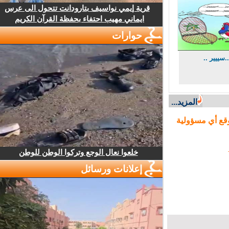
قرية إيمي نواسيف بتارودانت تتحول الى عرس
ايماني مهيب احتفاء بحفظة القرآن الكريم
حوارات
ييير ..
المزيد...
ع أي مسؤولية
خلعوا نعال الوجع وتركوا الوطن للوطن
إعلانات ورسائل