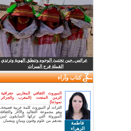
عرائس..حين تختبئ الوجوه وتنطق الهوية وترتدي
القبيلة فرح الميراث
كتاب وآراء
الموروث الثقافي المغاربي جغرافية
الزمن المتجدد (المغرب والجزائر
نموذجا)
التراث أو الموروث كلمة عربية فصيحة،
وهو مجموعة التقاليد والآثار والثقافة
الموروثة التي تركها السابقون لمن
بعدهم من علوم وفنون ومبانٍ ومعمار،
فاطمة
الزهراء