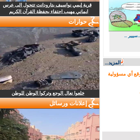
قرية إيمي نواسيف بتارودانت تتحول الى عرس
ايماني مهيب احتفاء بحفظة القرآن الكريم
حوارات
ييير ..
المزيد...
ع أي مسؤولية
خلعوا نعال الوجع وتركوا الوطن للوطن
إعلانات ورسائل