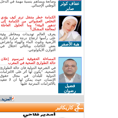
وصانعة ويساهم بنسبة مهمة في الدخل
عفاف كوثر
الوطني الإجمالي.
صابر
الكمامة خطر متنقل ترى كيف يؤدي
التخلص العشوائي من الكمامة إلى
تدهور البيئة؟ وما الحلول العاجلة
لمعالجة المشكل؟
يعرف العالم تهديدات ومخاطر بيئية
على رأسها ارتفاع درجة حرارة الكرة
الأرضية وتلوث الماء والهواء وانقراض
هبة الأصفر
بعض الكائنات وبالتالي اختلال في
التوازن الايكولوجي.
المساءلة الحقوقية لمرسوم إعلان
حالة الطوارئ الصحية في المغرب
في الشرعية الدولية فان حالة الطوارئ
الصحية، “يكون لها أثر على الالتزامات
الدولية للبلدان في مجال حقوق
الإنسان، حيث يمكن لها ان لا تتقيد
بالالتزامات المترتبة عليها
فضيل
رضوان
المزيد...
كاريكاتير