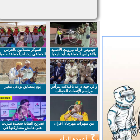
احيدوس فرقة تيزويت الأصلية
اسوكز نتسلاتين بالعرس
بالاعراس الجماعية بأيت ايحيا
الجماعي ايت احيا جماعة حصيا
والي جهة درعة تافيلالت يترأس
يوم بمضايق تودغى تنغير
مراسم الإنصات للخطاب
الملكي السامي بمناسبة
الذكرى27 لعيد العرش المجيد
من سهرات مهرجان افران
تصريح الفنانة سعيدة تيتريت
على هامش مشاركتها في
مهرجان افران
أعمدة الرأي