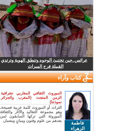
عرائس..حين تختبئ الوجوه وتنطق الهوية وترتدي
القبيلة فرح الميراث
كتاب وآراء
الموروث الثقافي المغاربي جغرافية
الزمن المتجدد (المغرب والجزائر
نموذجا)
التراث أو الموروث كلمة عربية فصيحة،
وهو مجموعة التقاليد والآثار والثقافة
الموروثة التي تركها السابقون لمن
بعدهم من علوم وفنون ومبانٍ ومعمار،
فاطمة
الزهراء