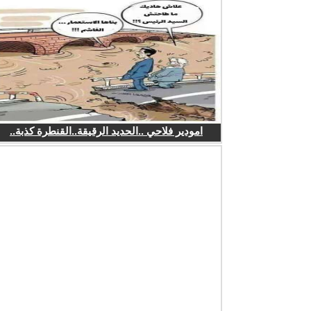
امودير فلاحي ..الحديد الرقيقة..القنطرة كذبة..