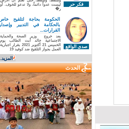
وسقطَ، وسقطَ، حتى تعلّم أن الأرضَ
فكر حر
ليست عدواً دائماً، ولا تدعو للخوف. أو
ر�
الحكومة بحاجة لتلقيح خاص
بالحكامة في التدبير وإصدار
القرارات...
بعد خروج وزير الصحة والحماية
الاجتماعية خالد أبت الطالب يوم
الخميس 21 أكتوبر 2021 بقرار اجبارية
صدى الواقع
العمل بجواز التلقيح ضد كوفيد 19
المزيد...
الحدث