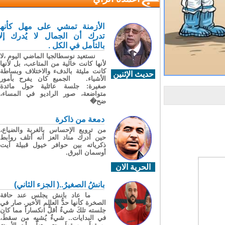
الأزمنة تمشي على مهل كأنها
تدرك أن الجمال لا يُدرك إلا
بالتأمل في الكل .
نستعيد نوسطالجيا الماضي اليوم ،لا
لأنها كانت خالية من المتاعب، بل لأنها
كانت مليئة بالدفء والاختلاف وبساطة
حديث الإثنين
الأشياء. الجميع كان يفرح بأمور
صغيرة: جلسة عائلية حول مائدة
متواضعة، صور الراديو في المساء،
ضح�
دمعة من ذاكرة
من ترويع الإحساس بالغربة والضياع،
حين أدرك مناد العز أنه أتلف روابط
ذكرياته بين حوافر خيول قبيلة آيت
أوسمان البرق.
الحرية الان
بانشُ الصغيرُ..( الجزء الثاني)
ما عاد بانش يجلس عند حافة
الصخرة كأنها حدُّ العالم الأخير. صار في
جلسته تلكَ شيءٌ أقلُّ انكساراً مما كان
في البدايات.. شيءٌ يُشبِه من سقطَ،