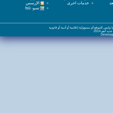
خدمات اخرى
اﻹرسس
تسو- tsū
س للموقع أي مسؤولية إعلامية أو أدبية أو قانونية
نفو 2014
Dévelo