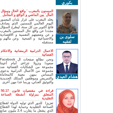
بكوري
المسنون بالمغرب ' واقع الحال وسؤال
المآل' بين الماضي و الواقع و المتأمل
يخلد المغرب على غرار بلدان المعمور
اليوم العالمي للمسنين الذي يصادف
فاتح أكتوبر من كل سنة، ليطرح السؤال
مجددا عن واقع حال المسنين بالمغرب
و عن وضعيتهم النفسية و الاقتصادية
سلوى بن
والاجتماعية و الصحية وعن مآلهم و
لفقيه
مستقبله
الاعمال الدرامية الرمضانية والاحكام
القضائية
ونحن نطالع صفحات ال Facebook
صعودا ونزولا تتراءى أمام أعيننا
مجموعة من الشكايات القضائية ضد
مجموعة من الأعمال الدرامية بدعوى
المساس بمهن معينة كالمحاماة
هشام العيدي
والتمريض وموظفين السكك الحديدية
والتوثيق العدلي، وربما غدا مهن أخرى
قراءة في مقتضيات قانون 50.17
المتعلق بمزاولة أنشطة الصناعة
التقليدية
تعزيزا للدور الذي توليه الدولة لقطاع
الصناعة التقليدية وحماية لهذا القطاع
الذي يشغل ما يقارب 2.4 مليون صانع