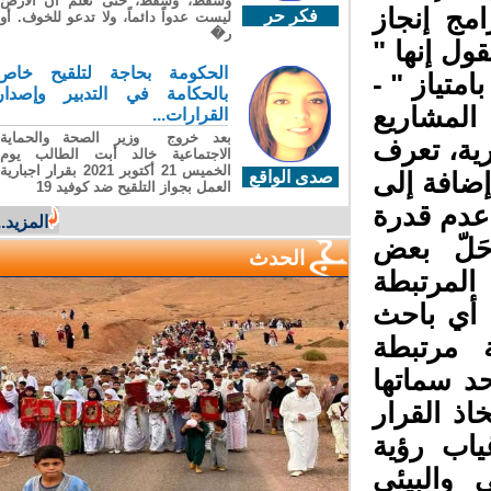
وسقطَ، وسقطَ، حتى تعلّم أن الأرضَ
مج إنجاز
فكر حر
ليست عدواً دائماً، ولا تدعو للخوف. أو
ر�
ل إنها "
الحكومة بحاجة لتلقيح خاص
ت أرفود مدينة 999 حفرة بامتياز " -
بالحكامة في التدبير وإصدار
لمشاريع
القرارات...
بعد خروج وزير الصحة والحماية
ية، تعرف
الاجتماعية خالد أبت الطالب يوم
الخميس 21 أكتوبر 2021 بقرار اجبارية
إضافة إلى
صدى الواقع
العمل بجواز التلقيح ضد كوفيد 19
عدم قدرة
المزيد...
لّ بعض
الحدث
لمرتبطة
أي باحث
مرتبطة
د سماتها
ذ القرار
اب رؤية
والبيئي