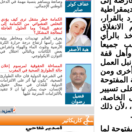
ارضة إلى
وصانعة ويساهم بنسبة مهمة في الدخل
عفاف كوثر
الوطني الإجمالي.
مقراطية
صابر
بالقرار،
الكمامة خطر متنقل ترى كيف يؤدي
التخلص العشوائي من الكمامة إلى
لانغلاق
تدهور البيئة؟ وما الحلول العاجلة
لمعالجة المشكل؟
 بالرأي
يعرف العالم تهديدات ومخاطر بيئية
ب جميعا
على رأسها ارتفاع درجة حرارة الكرة
الأرضية وتلوث الماء والهواء وانقراض
هبة الأصفر
أهل قفة
بعض الكائنات وبالتالي اختلال في
التوازن الايكولوجي.
بل العمل
المساءلة الحقوقية لمرسوم إعلان
أخرى ومن
حالة الطوارئ الصحية في المغرب
في الشرعية الدولية فان حالة الطوارئ
المفتوحة
الصحية، “يكون لها أثر على الالتزامات
الدولية للبلدان في مجال حقوق
ى تسيير
الإنسان، حيث يمكن لها ان لا تتقيد
بالالتزامات المترتبة عليها
الخاصة،
فضيل
رضوان
 ،لأن ذلك
المزيد...
كاريكاتير
لما