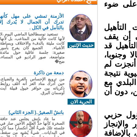
على ضوء
الأزمنة تمشي على مهل كأنها
تدرك أن الجمال لا يُدرك إلا
التأهيل
بالتأمل في الكل .
نستعيد نوسطالجيا الماضي اليوم ،لا
ي أن يقف
لأنها كانت خالية من المتاعب، بل لأنها
كانت مليئة بالدفء والاختلاف وبساطة
أهيل قد
حديث الإثنين
الأشياء. الجميع كان يفرح بأمور
صغيرة: جلسة عائلية حول مائدة
 وجنوبا،
متواضعة، صور الراديو في المساء،
ضح�
أنجزت لم
ية نتيجة
دمعة من ذاكرة
من ترويع الإحساس بالغربة والضياع،
لبلدي مع
حين أدرك مناد العز أنه أتلف روابط
ذكرياته بين حوافر خيول قبيلة آيت
، دون أن
أوسمان البرق.
الحرية الان
بانشُ الصغيرُ..( الجزء الثاني)
ل حزبي
ما عاد بانش يجلس عند حافة
الإنجاز
الصخرة كأنها حدُّ العالم الأخير. صار في
جلسته تلكَ شيءٌ أقلُّ انكساراً مما كان
بالإضافة
في البدايات.. شيءٌ يُشبِه من سقطَ،