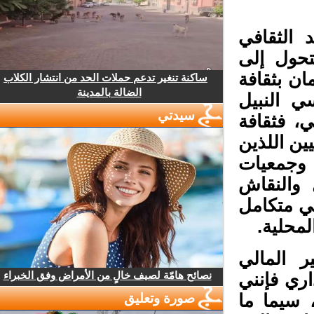
 الثقافي
حول إلى
ن بثقافة
ساكنة تنغير تدعم حملات الحد من انتشار الكلاب
الضالة بالمدينة
 النبيل
سيدتي
، فثقافة
ن اللذين
وجمعيات
والنقاش
 متكامل
محلية.
 المالي
نصائح هامّة لصيف خالٍ من الأمراض وفق الخبراء
ري فإنني
سيما ما
صورة وتعليق