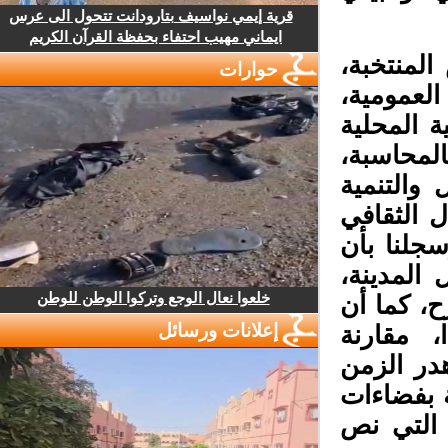
قرية إيمي نواسيف بتارودانت تتحول الى عرس
ايماني مهيب احتفاء بحفظة القرآن الكريم
لمنتخبة،
حوارات
عمومية،
 المحلية
لمحاسبة،
والتنمية
الثقافي
جلنا بأن
لمدينة،
خلعوا نعال الوجع وتركوا الوطن للوطن
، كما أن
إعلانات ورسائل
 مقارنة
در الزمن
 بفضاءات
التي نص