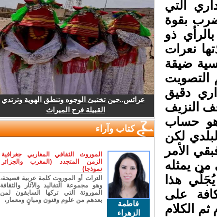
ري التي
رب بقوة
الرأي ذو
ا نعرات
سية ضيقة
 التصويت
ري دقيق
عرائس..حين تختبئ الوجوه وتنطق الهوية وترتدي
ف النزيف
القبيلة فرح الميراث
هو حساب
كتاب وآراء
لدي لكن
قي الأمر
الموروث الثقافي المغاربي جغرافية
الزمن المتجدد (المغرب والجزائر
من يمثله
نموذجا)
لّي هذا
التراث أو الموروث كلمة عربية فصيحة،
وهو مجموعة التقاليد والآثار والثقافة
افة على
الموروثة التي تركها السابقون لمن
بعدهم من علوم وفنون ومبانٍ ومعمار،
فاطمة
ثم الكلام
الزهراء