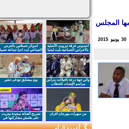
ها المجلس
احيدوس فرقة تيزويت الأصلية
اسوكز نتسلاتين بالعرس
بالاعراس الجماعية بأيت ايحيا
الجماعي ايت احيا جماعة حصيا
والي جهة درعة تافيلالت يترأس
يوم بمضايق تودغى تنغير
مراسم الإنصات للخطاب
الملكي السامي بمناسبة
الذكرى27 لعيد العرش المجيد
من سهرات مهرجان افران
تصريح الفنانة سعيدة تيتريت
على هامش مشاركتها في
مهرجان افران
أعمدة الرأي