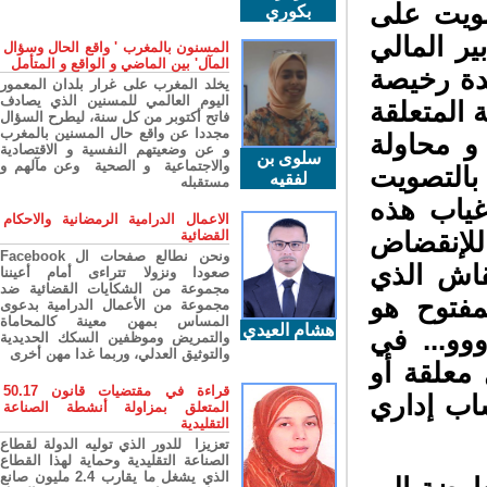
صويت على
بكوري
ر المالي
المسنون بالمغرب ' واقع الحال وسؤال
المآل' بين الماضي و الواقع و المتأمل
دة رخيصة
يخلد المغرب على غرار بلدان المعمور
اليوم العالمي للمسنين الذي يصادف
المتعلقة
فاتح أكتوبر من كل سنة، ليطرح السؤال
مجددا عن واقع حال المسنين بالمغرب
ت الانتخابية المقبلة - شتنبر 2015- و محاولة
و عن وضعيتهم النفسية و الاقتصادية
سلوى بن
والاجتماعية و الصحية وعن مآلهم و
التصويت
لفقيه
مستقبله
ياب هذه
الاعمال الدرامية الرمضانية والاحكام
لإنقضاض
القضائية
ونحن نطالع صفحات ال Facebook
اش الذي
صعودا ونزولا تتراءى أمام أعيننا
مجموعة من الشكايات القضائية ضد
فتوح هو
مجموعة من الأعمال الدرامية بدعوى
المساس بمهن معينة كالمحاماة
هشام العيدي
وو... في
والتمريض وموظفين السكك الحديدية
والتوثيق العدلي، وربما غدا مهن أخرى
علقة أو
قراءة في مقتضيات قانون 50.17
ب إداري
المتعلق بمزاولة أنشطة الصناعة
التقليدية
تعزيزا للدور الذي توليه الدولة لقطاع
الصناعة التقليدية وحماية لهذا القطاع
الذي يشغل ما يقارب 2.4 مليون صانع