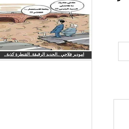
امودير فلاحي ..الحديد الرقيقة..القنطرة كذبة..