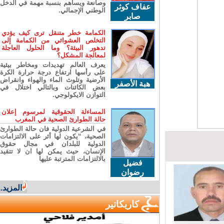
وصانعة ويساهم بنسبة مهمة في الدخل
عفاف كوثر
الوطني الإجمالي.
صابر
الكمامة خطر متنقل ترى كيف يؤدي
التخلص العشوائي من الكمامة إلى
تدهور البيئة؟ وما الحلول العاجلة
لمعالجة المشكل؟
يعرف العالم تهديدات ومخاطر بيئية
على رأسها ارتفاع درجة حرارة الكرة
الأرضية وتلوث الماء والهواء وانقراض
هبة الأصفر
بعض الكائنات وبالتالي اختلال في
التوازن الايكولوجي.
المساءلة الحقوقية لمرسوم إعلان
حالة الطوارئ الصحية في المغرب
في الشرعية الدولية فان حالة الطوارئ
الصحية، “يكون لها أثر على الالتزامات
الدولية للبلدان في مجال حقوق
الإنسان، حيث يمكن لها ان لا تتقيد
بالالتزامات المترتبة عليها
فضيل
رضوان
المزيد...
كاريكاتير