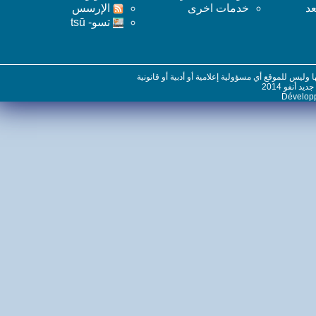
خدمات اخرى
اﻹرسس
تسو- tsū
س للموقع أي مسؤولية إعلامية أو أدبية أو قانونية
نفو 2014
Dévelo