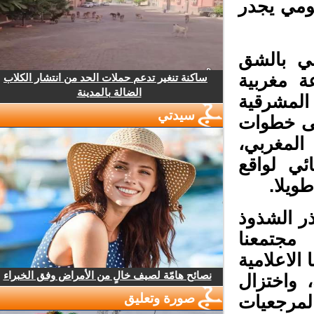
ومي يجدر
ي بالشق
 مغربية
ساكنة تنغير تدعم حملات الحد من انتشار الكلاب
الضالة بالمدينة
المشرقية
سيدتي
لى خطوات
المغربي،
ي لواقع
يلا.
 الشذوذ
مجتمعنا
لاعلامية
نصائح هامّة لصيف خالٍ من الأمراض وفق الخبراء
واختزال
صورة وتعليق
مرجعيات