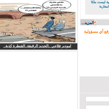
ة ليست ملكا
غاربة
المزيد...
ع أي مسؤولية
امودير فلاحي ..الحديد الرقيقة..القنطرة كذبة..