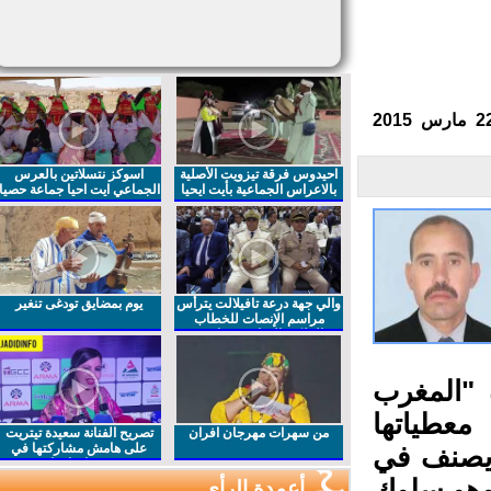
احيدوس فرقة تيزويت الأصلية
اسوكز نتسلاتين بالعرس
بالاعراس الجماعية بأيت ايحيا
الجماعي ايت احيا جماعة حصيا
والي جهة درعة تافيلالت يترأس
يوم بمضايق تودغى تنغير
مراسم الإنصات للخطاب
الملكي السامي بمناسبة
الذكرى27 لعيد العرش المجيد
 "المغرب
عطياتها
من سهرات مهرجان افران
تصريح الفنانة سعيدة تيتريت
على هامش مشاركتها في
 يصنف في
مهرجان افران
وهو سلوك
أعمدة الرأي