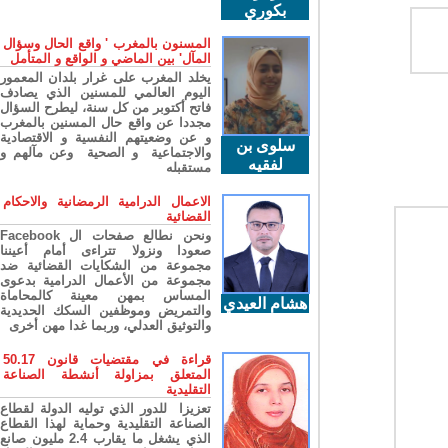
بكوري
المسنون بالمغرب ' واقع الحال وسؤال
المآل' بين الماضي و الواقع و المتأمل
يخلد المغرب على غرار بلدان المعمور
اليوم العالمي للمسنين الذي يصادف
فاتح أكتوبر من كل سنة، ليطرح السؤال
مجددا عن واقع حال المسنين بالمغرب
و عن وضعيتهم النفسية و الاقتصادية
سلوى بن
والاجتماعية و الصحية وعن مآلهم و
لفقيه
مستقبله
الاعمال الدرامية الرمضانية والاحكام
القضائية
ونحن نطالع صفحات ال Facebook
صعودا ونزولا تتراءى أمام أعيننا
مجموعة من الشكايات القضائية ضد
مجموعة من الأعمال الدرامية بدعوى
المساس بمهن معينة كالمحاماة
هشام العيدي
والتمريض وموظفين السكك الحديدية
والتوثيق العدلي، وربما غدا مهن أخرى
قراءة في مقتضيات قانون 50.17
المتعلق بمزاولة أنشطة الصناعة
التقليدية
تعزيزا للدور الذي توليه الدولة لقطاع
الصناعة التقليدية وحماية لهذا القطاع
الذي يشغل ما يقارب 2.4 مليون صانع