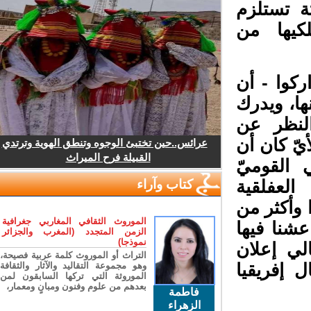
 تستلزم
كيها من
كوا - أن
ا، ويدرك
لنظر عن
يّ كان أن
عرائس..حين تختبئ الوجوه وتنطق الهوية وترتدي
القبيلة فرح الميراث
القوميّ
عفلقية
كتاب وآراء
وأكثر من
الموروث الثقافي المغاربي جغرافية
نا فيها
الزمن المتجدد (المغرب والجزائر
نموذجا)
ي إعلان
التراث أو الموروث كلمة عربية فصيحة،
 إفريقيا
وهو مجموعة التقاليد والآثار والثقافة
الموروثة التي تركها السابقون لمن
بعدهم من علوم وفنون ومبانٍ ومعمار،
فاطمة
الزهراء