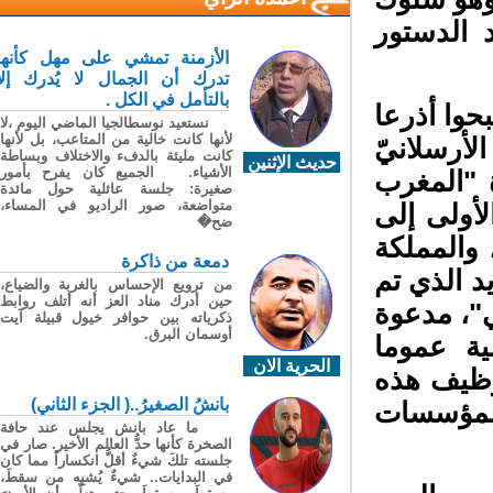
الدستور
الأزمنة تمشي على مهل كأنها
تدرك أن الجمال لا يُدرك إلا
بالتأمل في الكل .
وا أذرعا
نستعيد نوسطالجيا الماضي اليوم ،لا
لأنها كانت خالية من المتاعب، بل لأنها
لأرسلانيّ
كانت مليئة بالدفء والاختلاف وبساطة
حديث الإثنين
الأشياء. الجميع كان يفرح بأمور
 "المغرب
صغيرة: جلسة عائلية حول مائدة
متواضعة، صور الراديو في المساء،
أولى إلى
ضح�
والمملكة
دمعة من ذاكرة
 الذي تم
من ترويع الإحساس بالغربة والضياع،
حين أدرك مناد العز أنه أتلف روابط
ربي"، مدعوة
ذكرياته بين حوافر خيول قبيلة آيت
أوسمان البرق.
ة عموما
الحرية الان
ظيف هذه
بانشُ الصغيرُ..( الجزء الثاني)
لمؤسسات
ما عاد بانش يجلس عند حافة
الصخرة كأنها حدُّ العالم الأخير. صار في
جلسته تلكَ شيءٌ أقلُّ انكساراً مما كان
في البدايات.. شيءٌ يُشبِه من سقطَ،