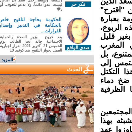
عد الدين
وسقطَ، وسقطَ، حتى تعلّم أن الأرضَ
فكر حر
ليست عدواً دائماً، ولا تدعو للخوف. أو
 "اقترح"
ر�
ة بعبارة
الحكومة بحاجة لتلقيح خاص
بالحكامة في التدبير وإصدار
 الربوع،
القرارات...
غير قليل
بعد خروج وزير الصحة والحماية
الاجتماعية خالد أبت الطالب يوم
ي المغرب
الخميس 21 أكتوبر 2021 بقرار اجبارية
صدى الواقع
العمل بجواز التلقيح ضد كوفيد 19
تنوع، بل
المزيد...
لتمس إلى
الحدث
ا التكتل
ضخ دماء
الظرفية
مجتمعين
ثه بهذا
زوا عهد