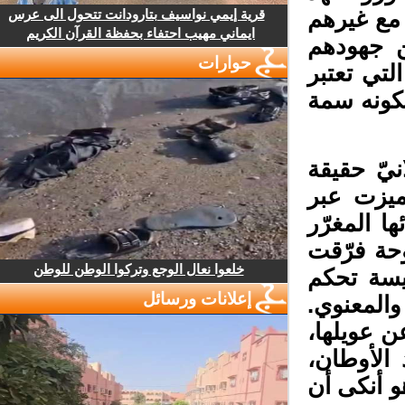
مع غيرهم
قرية إيمي نواسيف بتارودانت تتحول الى عرس
ايماني مهيب احتفاء بحفظة القرآن الكريم
ن جهودهم
حوارات
تي تعتبر
كونه سمة
يّ حقيقة
يزت عبر
 المغرّر
حة فرّقت
خلعوا نعال الوجع وتركوا الوطن للوطن
سة تحكم
إعلانات ورسائل
المعنوي.
 عويلها،
لأوطان،
 أنكى أن