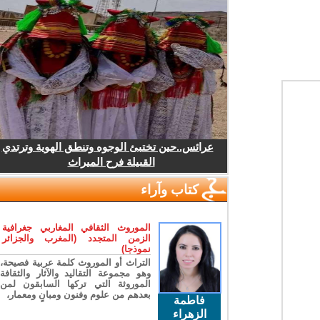
عرائس..حين تختبئ الوجوه وتنطق الهوية وترتدي
القبيلة فرح الميراث
كتاب وآراء
الموروث الثقافي المغاربي جغرافية
الزمن المتجدد (المغرب والجزائر
نموذجا)
التراث أو الموروث كلمة عربية فصيحة،
وهو مجموعة التقاليد والآثار والثقافة
الموروثة التي تركها السابقون لمن
بعدهم من علوم وفنون ومبانٍ ومعمار،
فاطمة
الزهراء