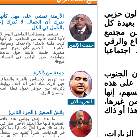
 لون حزبي
الأزمنة تمشي على مهل كأنها
بعيدة كل
تدرك أن الجمال لا يُدرك إلا
بالتأمل في الكل .
 مجتمع
نستعيد نوسطالجيا الماضي اليوم ،لا
لأنها كانت خالية من المتاعب، بل لأنها
ع والرقي
كانت مليئة بالدفء والاختلاف وبساطة
حديث الإثنين
الأشياء. الجميع كان يفرح بأمور
جتماعيا
صغيرة: جلسة عائلية حول مائدة
متواضعة، صور الراديو في المساء،
ضح�
 الجنوب
دمعة من ذاكرة
من ترويع الإحساس بالغربة والضياع،
 على هذه
حين أدرك مناد العز أنه أتلف روابط
ذكرياته بين حوافر خيول قبيلة آيت
هم، إنها
أوسمان البرق.
ن غيرها،
الحرية الان
ا أو ذاك
بانشُ الصغيرُ..( الجزء الثاني)
ما عاد بانش يجلس عند حافة
الصخرة كأنها حدُّ العالم الأخير. صار في
جلسته تلكَ شيءٌ أقلُّ انكساراً مما كان
لزيارات،
في البدايات.. شيءٌ يُشبِه من سقطَ،