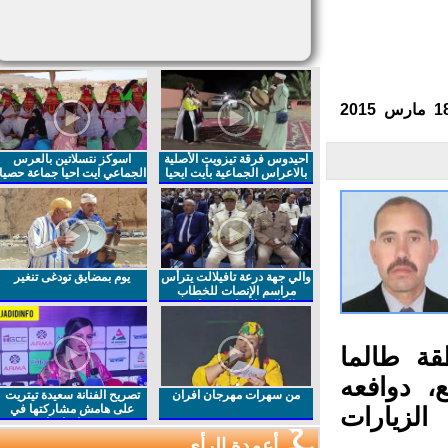
احيدوس فرقة تيزويت الأصلية
اسوكز نتسلاتين بالعرس
بالاعراس الجماعية بأيت ايحيا
الجماعي ايت احيا جماعة حصيا
والي جهة درعة تافيلالت يترأس
يوم بمضايق تودغى تنغير
مراسم الإنصات للخطاب
الملكي السامي بمناسبة
الذكرى27 لعيد العرش المجيد
ة طالما
 دوافعه
من سهرات مهرجان افران
تصريح الفنانة سعيدة تيتريت
على هامش مشاركتها في
لزيارات
مهرجان افران
أعمدة الرأي