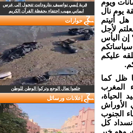
نات ويوم
قرية إيمي نواسيف بتارودانت تتحول الى عرس
ة يوم نال
ايماني مهيب احتفاء بحفظة القرآن الكريم
هل أتيتم
حوارات
لتم لأجل
إن اليأس
ياساتكم
قه عليكم
.
 ظل كما
ء المغرب
خلعوا نعال الوجع وتركوا الوطن للوطن
الحياة،
إعلانات ورسائل
 الأوراش
ء الجنوب
نسداد كل
 وهو خير