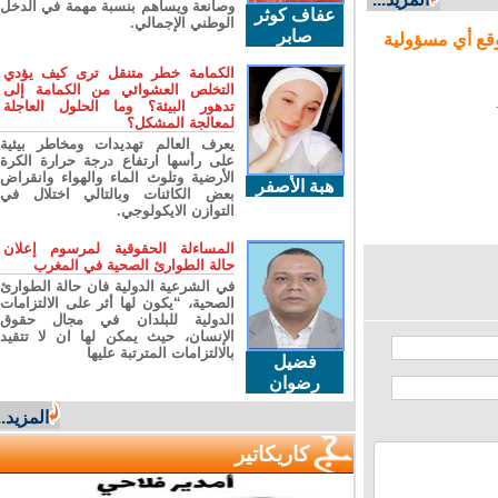
وصانعة ويساهم بنسبة مهمة في الدخل
عفاف كوثر
الوطني الإجمالي.
صابر
ع أي مسؤولية
الكمامة خطر متنقل ترى كيف يؤدي
التخلص العشوائي من الكمامة إلى
تدهور البيئة؟ وما الحلول العاجلة
لمعالجة المشكل؟
يعرف العالم تهديدات ومخاطر بيئية
على رأسها ارتفاع درجة حرارة الكرة
الأرضية وتلوث الماء والهواء وانقراض
هبة الأصفر
بعض الكائنات وبالتالي اختلال في
التوازن الايكولوجي.
المساءلة الحقوقية لمرسوم إعلان
حالة الطوارئ الصحية في المغرب
في الشرعية الدولية فان حالة الطوارئ
الصحية، “يكون لها أثر على الالتزامات
الدولية للبلدان في مجال حقوق
الإنسان، حيث يمكن لها ان لا تتقيد
بالالتزامات المترتبة عليها
فضيل
رضوان
المزيد...
كاريكاتير