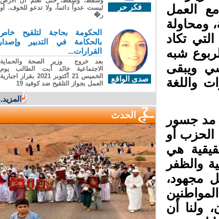
وسقطَ، وسقطَ، حتى تعلّم أن الأرضَ
 العمل
فكر حر
ليست عدواً دائماً، ولا تدعو للخوف. أو
ر�
 ومحاولة
الحكومة بحاجة لتلقيح خاص
تي تكاد
بالحكامة في التدبير وإصدار
بوع شبه
القرارات...
بعد خروج وزير الصحة والحماية
ي ويبقى
الاجتماعية خالد أبت الطالب يوم
الخميس 21 أكتوبر 2021 بقرار اجبارية
صدى الواقع
ت واللغة
العمل بجواز التلقيح ضد كوفيد 19
المزيد...
الحدث
 مد جسور
الحزب أو
يقية هي
ة والظفر
ل مجهود،
مواطنين
 ولنا أن