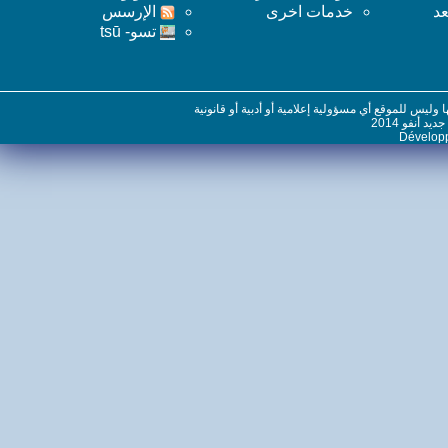
خدمات اخرى
اﻹرسس
تسو- tsū
س للموقع أي مسؤولية إعلامية أو أدبية أو قانونية
نفو 2014
Dévelo