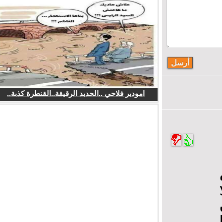
امودير فلاحي ..الحديد الرقيقة..القنطرة كذبة..