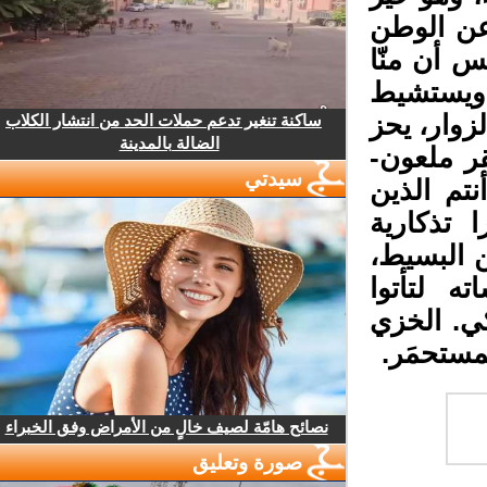
ن الوطن
 أن منّا
ويستشيط
وار، يحز
ساكنة تنغير تدعم حملات الحد من انتشار الكلاب
الضالة بالمدينة
 ملعون-
سيدتي
م الذين
تذكارية
 البسيط،
 لتأتوا
ي. الخزي
ستحمَر.
نصائح هامّة لصيف خالٍ من الأمراض وفق الخبراء
صورة وتعليق