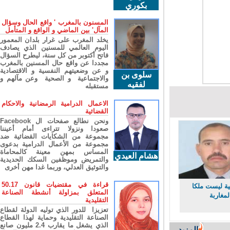
بكوري
المسنون بالمغرب ' واقع الحال وسؤال
المآل' بين الماضي و الواقع و المتأمل
يخلد المغرب على غرار بلدان المعمور
اليوم العالمي للمسنين الذي يصادف
فاتح أكتوبر من كل سنة، ليطرح السؤال
مجددا عن واقع حال المسنين بالمغرب
و عن وضعيتهم النفسية و الاقتصادية
سلوى بن
والاجتماعية و الصحية وعن مآلهم و
لفقيه
مستقبله
الاعمال الدرامية الرمضانية والاحكام
القضائية
ونحن نطالع صفحات ال Facebook
صعودا ونزولا تتراءى أمام أعيننا
مجموعة من الشكايات القضائية ضد
مجموعة من الأعمال الدرامية بدعوى
المساس بمهن معينة كالمحاماة
هشام العيدي
والتمريض وموظفين السكك الحديدية
والتوثيق العدلي، وربما غدا مهن أخرى
قراءة في مقتضيات قانون 50.17
ة ليست ملكا
المتعلق بمزاولة أنشطة الصناعة
غاربة
التقليدية
تعزيزا للدور الذي توليه الدولة لقطاع
الصناعة التقليدية وحماية لهذا القطاع
الذي يشغل ما يقارب 2.4 مليون صانع
المزيد...