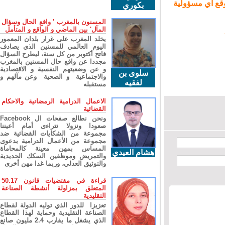
ع أي مسؤولية
بكوري
المسنون بالمغرب ' واقع الحال وسؤال
المآل' بين الماضي و الواقع و المتأمل
يخلد المغرب على غرار بلدان المعمور
اليوم العالمي للمسنين الذي يصادف
فاتح أكتوبر من كل سنة، ليطرح السؤال
مجددا عن واقع حال المسنين بالمغرب
و عن وضعيتهم النفسية و الاقتصادية
سلوى بن
والاجتماعية و الصحية وعن مآلهم و
لفقيه
مستقبله
الاعمال الدرامية الرمضانية والاحكام
القضائية
ونحن نطالع صفحات ال Facebook
صعودا ونزولا تتراءى أمام أعيننا
مجموعة من الشكايات القضائية ضد
مجموعة من الأعمال الدرامية بدعوى
المساس بمهن معينة كالمحاماة
هشام العيدي
والتمريض وموظفين السكك الحديدية
والتوثيق العدلي، وربما غدا مهن أخرى
قراءة في مقتضيات قانون 50.17
المتعلق بمزاولة أنشطة الصناعة
التقليدية
تعزيزا للدور الذي توليه الدولة لقطاع
الصناعة التقليدية وحماية لهذا القطاع
الذي يشغل ما يقارب 2.4 مليون صانع