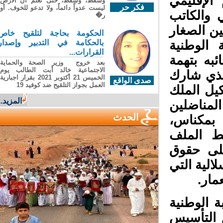
الإقليمي
وسقطَ، وسقطَ، حتى تعلّم أن الأرضَ
فكر حر
ليست عدواً دائماً، ولا تدعو للخوف. أو
 والكاتب
ر�
ن الصغار
الحكومة بحاجة لتلقيح خاص
 الوطنية
بالحكامة في التدبير وإصدار
القرارات...
به بتهمة
بعد خروج وزير الصحة والحماية
الاجتماعية خالد أبت الطالب يوم
ذي شارك
الخميس 21 أكتوبر 2021 بقرار اجبارية
صدى الواقع
العمل بجواز التلقيح ضد كوفيد 19
وكيل الملك
المزيد...
لمناضلين
الحدث
ملك بمكناس،
ط الملف
لى حقوق
لية التي
ار.
 الوطنية
 التأسيس