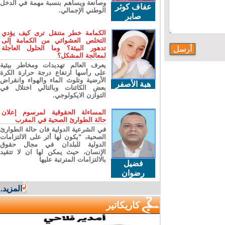
وصانعة ويساهم بنسبة مهمة في الدخل
عفاف كوثر
الوطني الإجمالي.
صابر
الكمامة خطر متنقل ترى كيف يؤدي
التخلص العشوائي من الكمامة إلى
تدهور البيئة؟ وما الحلول العاجلة
لمعالجة المشكل؟
يعرف العالم تهديدات ومخاطر بيئية
على رأسها ارتفاع درجة حرارة الكرة
الأرضية وتلوث الماء والهواء وانقراض
هبة الأصفر
بعض الكائنات وبالتالي اختلال في
التوازن الايكولوجي.
المساءلة الحقوقية لمرسوم إعلان
حالة الطوارئ الصحية في المغرب
في الشرعية الدولية فان حالة الطوارئ
الصحية، “يكون لها أثر على الالتزامات
الدولية للبلدان في مجال حقوق
الإنسان، حيث يمكن لها ان لا تتقيد
بالالتزامات المترتبة عليها
فضيل
رضوان
المزيد...
كاريكاتير