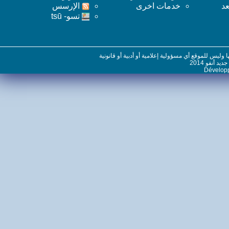
خدمات اخرى
اﻹرسس
تسو- tsū
س للموقع أي مسؤولية إعلامية أو أدبية أو قانونية
نفو 2014
Dévelo