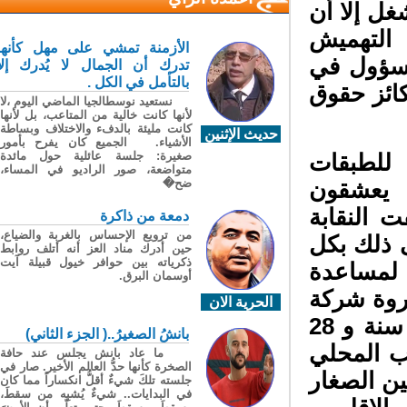
غل إلا أن
التهميش
الأزمنة تمشي على مهل كأنها
مسؤول في
تدرك أن الجمال لا يُدرك إلا
بالتأمل في الكل .
ائز حقوق
نستعيد نوسطالجيا الماضي اليوم ،لا
لأنها كانت خالية من المتاعب، بل لأنها
كانت مليئة بالدفء والاختلاف وبساطة
حديث الإثنين
الأشياء. الجميع كان يفرح بأمور
صغيرة: جلسة عائلية حول مائدة
لطبقات
متواضعة، صور الراديو في المساء،
ضح�
يعشقون
النقابة
دمعة من ذاكرة
من ترويع الإحساس بالغربة والضياع،
 ذلك بكل
حين أدرك مناد العز أنه أتلف روابط
ذكرياته بين حوافر خيول قبيلة آيت
لمساعدة
أوسمان البرق.
وة شركة
الحرية الان
يستفيد منها الأجانب، وتمت متابعة 2 شباب (24 سنة و 28
بانشُ الصغيرُ..( الجزء الثاني)
تب المحلي
ما عاد بانش يجلس عند حافة
الصخرة كأنها حدُّ العالم الأخير. صار في
ن الصغار
جلسته تلكَ شيءٌ أقلُّ انكساراً مما كان
في البدايات.. شيءٌ يُشبِه من سقطَ،