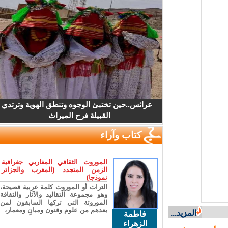
عرائس..حين تختبئ الوجوه وتنطق الهوية وترتدي
القبيلة فرح الميراث
كتاب وآراء
الموروث الثقافي المغاربي جغرافية
الزمن المتجدد (المغرب والجزائر
نموذجا)
التراث أو الموروث كلمة عربية فصيحة،
وهو مجموعة التقاليد والآثار والثقافة
الموروثة التي تركها السابقون لمن
بعدهم من علوم وفنون ومبانٍ ومعمار،
المزيد...
فاطمة
الزهراء