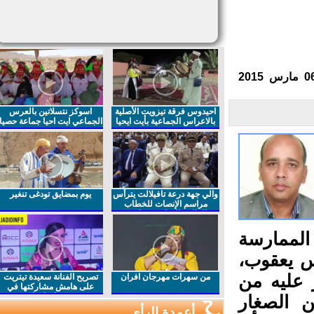
احيدوس فرقة تيزويت الأصلية
اسوكز نتسلاتين بالعرس
بالاعراس الجماعية بأيت ايحيا
الجماعي ايت احيا جماعة حصيا
والي جهة درعة تافيلالت يترأس
يوم بمضايق تودغى تنغير
مراسم الإنصات للخطاب
الملكي السامي بمناسبة
الذكرى27 لعيد العرش المجيد
الممارسة
س يعقوب،
 عليه من
من سهرات مهرجان افران
تصريح الفنانة سعيدة تيتريت
على هامش مشاركتها في
مهرجان افران
 الصغار
أعمدة الرأي