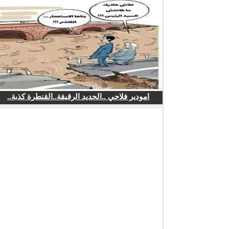
امودير فلاحي ..الحديد الرقيقة..القنطرة كذبة..