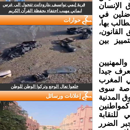
الإنسان
قرية إيمي نواسيف بتارودانت تتحول الى عرس
ايماني مهيب احتفاء بحفظة القرآن الكريم
ضلين في
حوارات
الب بها،
لقانون،
ييز بين
لمهنيين
عرف جيدا
 المغرب
خلعوا نعال الوجع وتركوا الوطن للوطن
اصة سوى
إعلانات ورسائل
 المدنية
كمواطنين
 للنقابة
بر الضرر