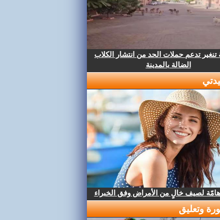
تنغير تدعم حملات الحد من انتشار الكلاب
الضالة بالمدينة
دتي
هامّة لصيف خالٍ من الأمراض وفق الخبراء
رة وتعليق