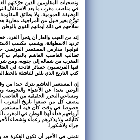
وتضحيات المقاومين الذين حرّكتهم ال
في مناصب مغرب ما بعد الاستقلال التي
الوظيفة العمومية، ولا بطائق المقاومة
توزّع بغير قليل من المزاجية، مغاربة هج
سلاحهم في ذلك ايمانهم القوي بالوطن و
إنه من العيب والعار أن يتجرأ الفرد، 
ترديد الاسطوانة، وينسب مكسب الاستق
فولجوا مدارس المستعمر الفرنسي حي
تطالب الغاصب الغاشم بالقيام ب"إص
المغرب من شماله إلى جنوبه، ومن شرق
فيها الفرنسيون خسائر فادحة في العتا
كتب التاريخ الذي يلقن للناشئة بالخط ال
إن المستعمر الغاشم يدرك جيدا من و
الوطن بعيدا عن الأضواء والنجومية 
ومساعي التحرر الحقيقية من الغاصب ال
ينصف كل من صنعوا تاريخ المغرب ال
خصوصا في وقت كان فيه المستعمر لا يت
أرواحهم فداء لهذا الوطن في المغرب الع
كتاباته، ولا يذكرهم زعماء ونشطاء الأحز
جزاء ولاشكورا.
نتمنى في الأخير أن تكون الفكرة قد