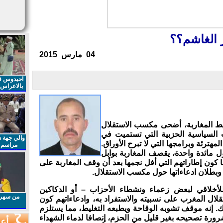
 الغاشم؟؟
04 مارس 2015
احيدوس فر
بالاعراس ا
غليط المغاربة، أضحى مكسب الاستقلال
 السياسية الحزبية التي تستميت في
والي جهة د
لمهترئة وبرامجها التي لا تبرح الأوراق.
مراسم 
الملكي 
 مائدة واحدة، يقصف المغاربة بوابل
الذكرى27 لعيد العرش المجيد
ها كون إطاراتهم التي أفل نجمها بعد أن وقف المغاربة على
 وبطلان ادعاءاتها حول مكسب الاستقلال.
للأخلاقي لبعض زعماء ونشطاء الأحزاب – أو الدكاكين
من سهرا
لال المغرب على نسبيته والاستفراد به، وادعاءاتهم كون
. إنه موقف تشوبه الوقاحة ويطبعه التغليط، مما يستلزم
ضرورة تصحيحه بغير قليل من الحزم، إنصافا لدماء الشهداء
أعم