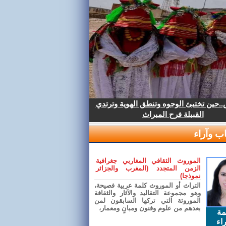
.حين تختبئ الوجوه وتنطق الهوية وترتدي
القبيلة فرح الميراث
ب وآراء
الموروث الثقافي المغاربي جغرافية
الزمن المتجدد (المغرب والجزائر
نموذجا)
التراث أو الموروث كلمة عربية فصيحة،
وهو مجموعة التقاليد والآثار والثقافة
الموروثة التي تركها السابقون لمن
بعدهم من علوم وفنون ومبانٍ ومعمار،
مة
اء