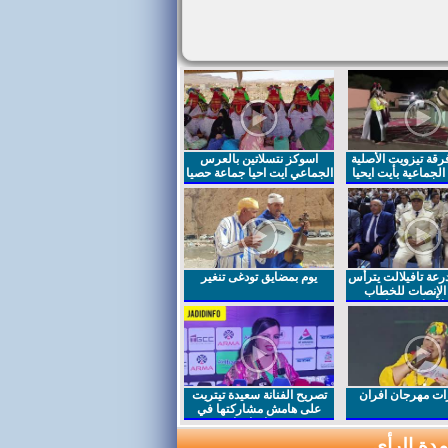
قة تيزويت الأصلية
اسوكز نتسلاتين بالعرس
لجماعية بأيت ايحيا
الجماعي ايت احيا جماعة حصيا
رعة تافيلالت يترأس
يوم بمضايق تودغى تنغير
الإنصات للخطاب
السامي بمناسبة
ت مهرجان افران
تصريح الفنانة سعيدة تيتريت
على هامش مشاركتها في
مهرجان افران
دة الرأي