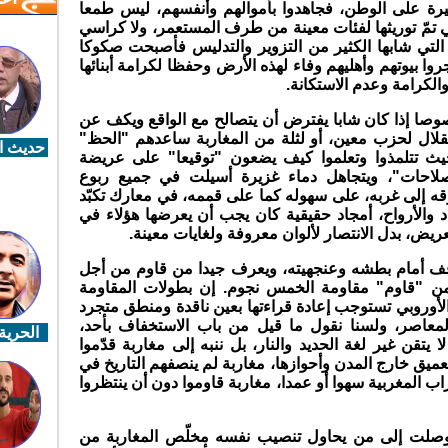
غيرة على الوطن، فجاهدوا بأموالهم وأنفسهم، ليس طمعا
 تمّ توريثها لفئات معينة من طرف المستعمر، ولا كراسي
 التي شابها الكثير من التزوير والتدليس فأصبحت صكوكا
روا بيوتهم وأهليهم وفاء لهذه الأرض وحفظا لكرامة أبنائها
الكرامة وعدم الاستكانة.
خصوصا إذا كان شابا يفترض أن يتصالح مع الواقع ويكف عن
لال لحزب معين، أو لثلة من المغاربة ساعدهم "الحظ"
حديث ال
ث تتلمذوا وتعلموا كيف يضعون "توقيعا" على عريضة
لاحات"، ويتجاهل دماء غزيرة أسيلت في جميع ربوع
ه إلى غربه، على سهوله كما على قممه، في معارك تكبّد
د والأرواح، أمجاد حقيقية كان يجب أن يعرضها هؤلاء في
عريض، بدل الانتصار لألوان معروفة ولغايات معينة.
قف أمام بطشه وعنجهيته، ويعرف جيدا من قاوم من أجل
ومن "قاوم" مقاومة الخمس نجوم. إن بطولات المقاومة
أوروبي تستوجب إعادة قراءتها بعين ناقدة ومنطق متجرد
معاصر، ولسنا نقول ما قيل من باب الاستخفاف بأحد،
الحرية 
قن غير لغة الحديد والنار، بل ننبه إلى مغاربة قدّموا
ميق خارج المدن وأحوازها، مغاربة لم ينصفهم التاريخ في
اب المغربية سهوا أو عمدا، مغاربة قاوموا دون أن ينتظروا
 وصلت إلى من يحاول تنصيب نفسه مخلّص المغاربة من