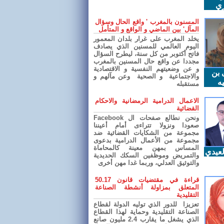
ري
المسنون بالمغرب ' واقع الحال وسؤال
المآل' بين الماضي و الواقع و المتأمل
يخلد المغرب على غرار بلدان المعمور
اليوم العالمي للمسنين الذي يصادف
فاتح أكتوبر من كل سنة، ليطرح السؤال
مجددا عن واقع حال المسنين بالمغرب
و عن وضعيتهم النفسية و الاقتصادية
 بن
والاجتماعية و الصحية وعن مآلهم و
ه
مستقبله
الاعمال الدرامية الرمضانية والاحكام
القضائية
ونحن نطالع صفحات ال Facebook
صعودا ونزولا تتراءى أمام أعيننا
مجموعة من الشكايات القضائية ضد
مجموعة من الأعمال الدرامية بدعوى
المساس بمهن معينة كالمحاماة
عيدي
والتمريض وموظفين السكك الحديدية
والتوثيق العدلي، وربما غدا مهن أخرى
قراءة في مقتضيات قانون 50.17
المتعلق بمزاولة أنشطة الصناعة
التقليدية
تعزيزا للدور الذي توليه الدولة لقطاع
الصناعة التقليدية وحماية لهذا القطاع
الذي يشغل ما يقارب 2.4 مليون صانع