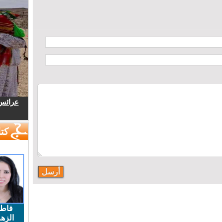
عرائس.
كتا
فاط
الزهر