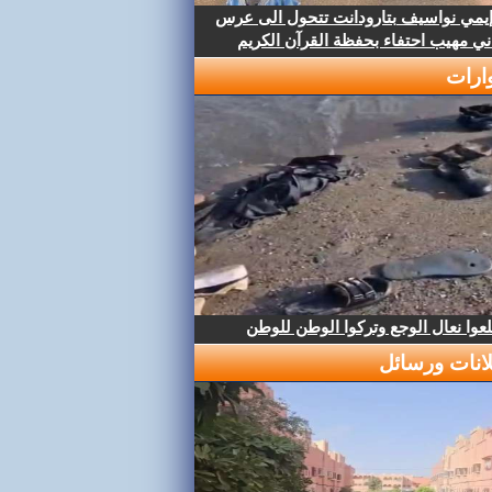
إيمي نواسيف بتارودانت تتحول الى عرس
ني مهيب احتفاء بحفظة القرآن الكريم
ارات
عوا نعال الوجع وتركوا الوطن للوطن
لانات ورسائل