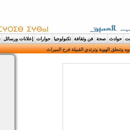
غت
حوادث
صحة
فن وثقافة
تكنولوجيا
حوارات
إعلانات ورسائل
س
ه وتنطق الهوية وترتدي القبيلة فرح الميراث