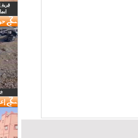
قرية 
ايما
حو
خل
إع