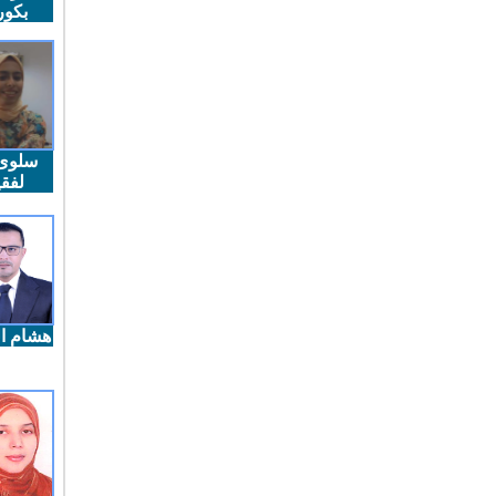
بكو
سلوى
لفقي
هشام ال