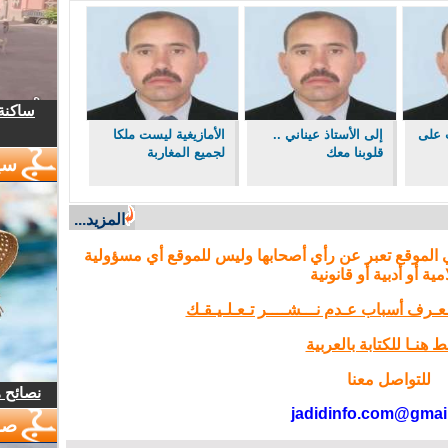
ساكنة 
ب على
إلى الأستاذ عيناني ..
الأمازيغية ليست ملكا
قلوبنا معك
لجميع المغاربة
سي
المزيد...
 الموقع تعبر عن رأي أصحابها وليس للموقع أي مسؤولية
مية أو أدبية أو قانونية
تـعـرف أسباب عـدم نـــشــــر تـعـلـيـقـك
 هنـا للكتابة بالعربية
للتواصل معنا
نصائح 
jadidinfo.com@gmai
صو