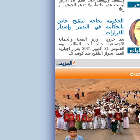
وسقطَ، وسقطَ، حتى تعلّم أن الأرضَ
حر
ليست عدواً دائماً، ولا تدعو للخوف. أو
ر�
الحكومة بحاجة لتلقيح خاص
بالحكامة في التدبير وإصدار
القرارات...
بعد خروج وزير الصحة والحماية
الاجتماعية خالد أبت الطالب يوم
الخميس 21 أكتوبر 2021 بقرار اجبارية
واقع
العمل بجواز التلقيح ضد كوفيد 19
المزيد...
حدث