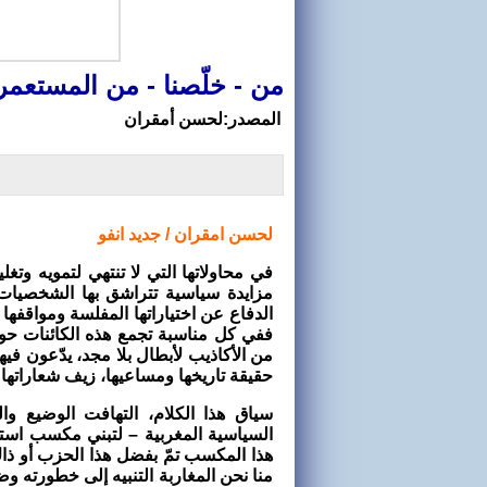
من - خلّصنا - من المستعمر
المصدر:لحسن أمقران
لحسن امقران / جديد انفو
في محاولاتها التي لا تنتهي لتمويه وت
مزايدة سياسية تتراشق بها الشخصيات
الدفاع عن اختياراتها المفلسة ومواقفها ا
ففي كل مناسبة تجمع هذه الكائنات حول
من الأكاذيب لأبطال بلا مجد، يدّعون في
حقيقة تاريخها ومساعيها، زيف شعاراتها
سياق هذا الكلام، التهافت الوضيع وا
السياسية المغربية – لتبني مكسب استق
هذا المكسب تمّ بفضل هذا الحزب أو ذاك
منا نحن المغاربة التنبيه إلى خطورته و