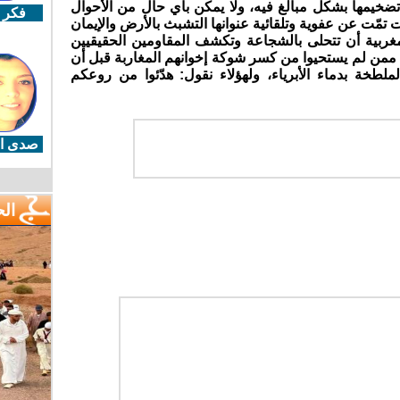
تضخيمها بشكل مبالغ فيه، ولا يمكن بأي حال من الأحوال
فكر 
تمّت عن عفوية وتلقائية عنوانها التشبث بالأرض والإيمان
غربية أن تتحلى بالشجاعة وتكشف المقاومين الحقيقيين
 ممن لم يستحيوا من كسر شوكة إخوانهم المغاربة قبل أن
ملطخة بدماء الأبرياء، ولهؤلاء نقول: هدّئوا من روعكم
صدى ال
ال