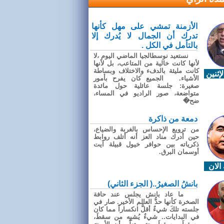
الأزمنة تمشي على مهل كأنها
تدرك أن الجمال لا يُدرك إلا
بالتأمل في الكل .
نستعيد نوسطالجيا الماضي اليوم ،لا
لأنها كانت خالية من المتاعب، بل لأنها
كانت مليئة بالدفء والاختلاف وبساطة
إثنين
الأشياء. الجميع كان يفرح بأمور
صغيرة: جلسة عائلية حول مائدة
متواضعة، صور الراديو في المساء،
ضح�
دمعة من ذاكرة
من ترويع الإحساس بالغربة والضياع،
حين أدرك مناد العز أنه أتلف روابط
ذكرياته بين حوافر خيول قبيلة آيت
أوسمان البرق.
الان
بانشُ الصغيرُ..( الجزء الثاني)
ما عاد بانش يجلس عند حافة
الصخرة كأنها حدُّ العالم الأخير. صار في
جلسته تلكَ شيءٌ أقلُّ انكساراً مما كان
في البدايات.. شيءٌ يُشبِه من سقطَ،