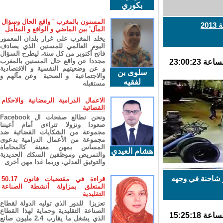
بكوري
المسنون بالمغرب ' واقع الحال وسؤال
المآل' بين الماضي و الواقع و المتأمل
يخلد المغرب على غرار بلدان المعمور
اليوم العالمي للمسنين الذي يصادف
فاتح أكتوبر من كل سنة، ليطرح السؤال
مجددا عن واقع حال المسنين بالمغرب
و عن وضعيتهم النفسية و الاقتصادية
سلوى بن
والاجتماعية و الصحية وعن مآلهم و
لفقيه
مستقبله
الاعمال الدرامية الرمضانية والاحكام
القضائية
ونحن نطالع صفحات ال Facebook
صعودا ونزولا تتراءى أمام أعيننا
مجموعة من الشكايات القضائية ضد
مجموعة من الأعمال الدرامية بدعوى
المساس بمهن معينة كالمحاماة
هشام العيدي
والتمريض وموظفين السكك الحديدية
والتوثيق العدلي، وربما غدا مهن أخرى
 شاحنة في وجهه
قراءة في مقتضيات قانون 50.17
المتعلق بمزاولة أنشطة الصناعة
التقليدية
تعزيزا للدور الذي توليه الدولة لقطاع
الصناعة التقليدية وحماية لهذا القطاع
الذي يشغل ما يقارب 2.4 مليون صانع