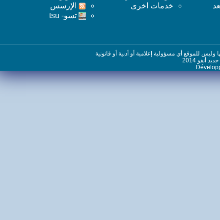
خدمات اخرى
اﻹرسس
تسو- tsū
س للموقع أي مسؤولية إعلامية أو أدبية أو قانونية
نفو 2014
Dévelo