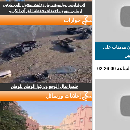
قرية إيمي نواسيف بتارودانت تتحول الى عرس
ايماني مهيب احتفاء بحفظة القرآن الكريم
حوارات
 مدمنات على
ن
خلعوا نعال الوجع وتركوا الوطن للوطن
إعلانات ورسائل