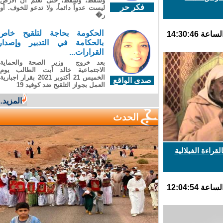
وسقطَ، وسقطَ، حتى تعلّم أن الأرضَ
فكر حر
ليست عدواً دائماً، ولا تدعو للخوف. أو
ر�
الحكومة بحاجة لتلقيح خاص
بالحكامة في التدبير وإصدار
القرارات...
بعد خروج وزير الصحة والحماية
الاجتماعية خالد أبت الطالب يوم
الخميس 21 أكتوبر 2021 بقرار اجبارية
صدى الواقع
العمل بجواز التلقيح ضد كوفيد 19
المزيد...
الحدث
راءة الفيلالية