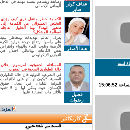
وصانعة ويساهم بنسبة مهمة في الدخل
عفاف كوثر
الوطني الإجمالي.
صابر
الكمامة خطر متنقل ترى كيف يؤدي
التخلص العشوائي من الكمامة إلى
تدهور البيئة؟ وما الحلول العاجلة
لمعالجة المشكل؟
يعرف العالم تهديدات ومخاطر بيئية
على رأسها ارتفاع درجة حرارة الكرة
الأرضية وتلوث الماء والهواء وانقراض
هبة الأصفر
بعض الكائنات وبالتالي اختلال في
التوازن الايكولوجي.
إبنته
المساءلة الحقوقية لمرسوم إعلان
حالة الطوارئ الصحية في المغرب
في الشرعية الدولية فان حالة الطوارئ
الصحية، “يكون لها أثر على الالتزامات
الدولية للبلدان في مجال حقوق
الإنسان، حيث يمكن لها ان لا تتقيد
بالالتزامات المترتبة عليها
فضيل
رضوان
المزيد...
كاريكاتير