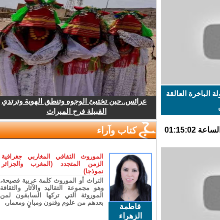
 الباخرة العالقة
عرائس..حين تختبئ الوجوه وتنطق الهوية وترتدي
القبيلة فرح الميراث
كتاب وآراء
الموروث الثقافي المغاربي جغرافية
الزمن المتجدد (المغرب والجزائر
نموذجا)
التراث أو الموروث كلمة عربية فصيحة،
وهو مجموعة التقاليد والآثار والثقافة
الموروثة التي تركها السابقون لمن
بعدهم من علوم وفنون ومبانٍ ومعمار،
فاطمة
الزهراء