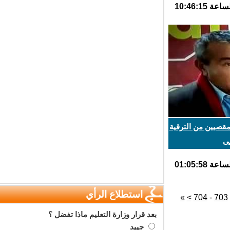
قصيين من الترقية
استطلاع الرأي
»
>
704
-
70
بعد قرار وزارة التعليم ماذا تفضل ؟
جييد