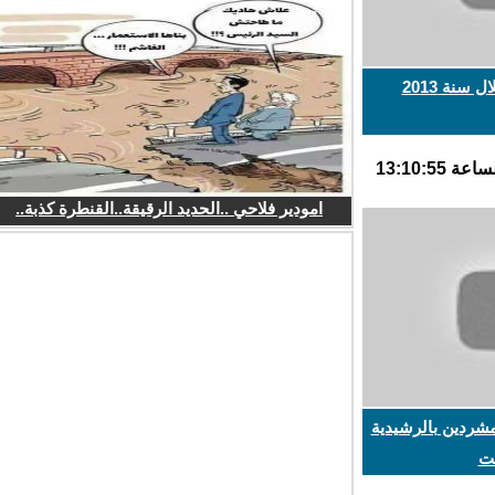
نة 2013
امودير فلاحي ..الحديد الرقيقة..القنطرة كذبة..
شردين بالرشيدية