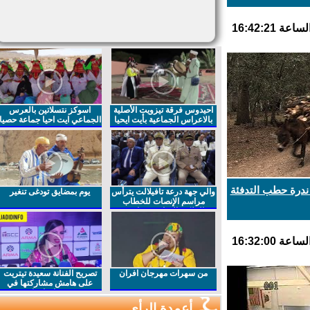
احيدوس فرقة تيزويت الأصلية
اسوكز نتسلاتين بالعرس
بالاعراس الجماعية بأيت ايحيا
الجماعي ايت احيا جماعة حصيا
درة حطب التدفئة
والي جهة درعة تافيلالت يترأس
يوم بمضايق تودغى تنغير
مراسم الإنصات للخطاب
الملكي السامي بمناسبة
الذكرى27 لعيد العرش المجيد
من سهرات مهرجان افران
تصريح الفنانة سعيدة تيتريت
على هامش مشاركتها في
مهرجان افران
أعمدة الرأي