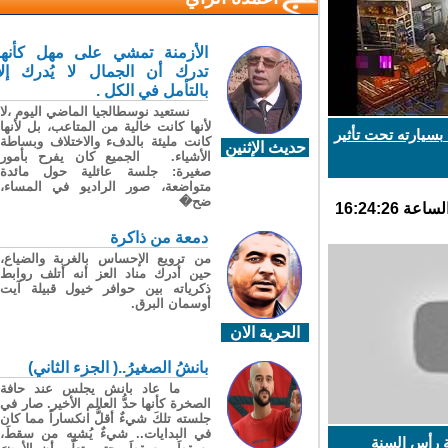
الأزمنة تمشي على مهل كأنها
تدرك أن الجمال لا يُدرك إلا
بالتأمل في الكل .
نستعيد نوسطالجيا الماضي اليوم ،لا
لأنها كانت خالية من المتاعب، بل لأنها
يارته تحت تأثير
كانت مليئة بالدفء والاختلاف وبساطة
حديث الإثنين
الأشياء. الجميع كان يفرح بأمور
صغيرة: جلسة عائلية حول مائدة
متواضعة، صور الراديو في المساء،
ضح�
دمعة من ذاكرة
من ترويع الإحساس بالغربة والضياع،
حين أدرك مناد العز أنه أتلف روابط
ذكرياته بين حوافر خيول قبيلة آيت
أوسمان البرق.
الحرية الان
بانشُ الصغيرُ..( الجزء الثاني)
ما عاد بانش يجلس عند حافة
الصخرة كأنها حدُّ العالم الأخير. صار في
جلسته تلكَ شيءٌ أقلُّ انكساراً مما كان
في البدايات.. شيءٌ يُشبِه من سقطَ،
 رأس السنة