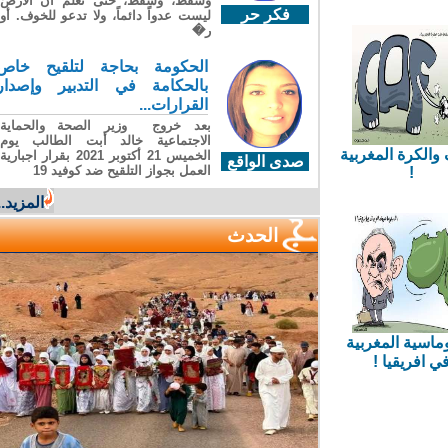
وسقطَ، وسقطَ، حتى تعلّم أن الأرضَ
اس تملك مليار
فكر حر
ليست عدواً دائماً، ولا تدعو للخوف. أو
ف دولار..
ر�
الحكومة بحاجة لتلقيح خاص
بالحكامة في التدبير وإصدار
القرارات...
بعد خروج وزير الصحة والحماية
الاجتماعية خالد أبت الطالب يوم
الكرة المغربية
الخميس 21 أكتوبر 2021 بقرار اجبارية
صدى الواقع
العمل بجواز التلقيح ضد كوفيد 19
!
المزيد...
الحدث
ماسية المغربية
 افريقيا !