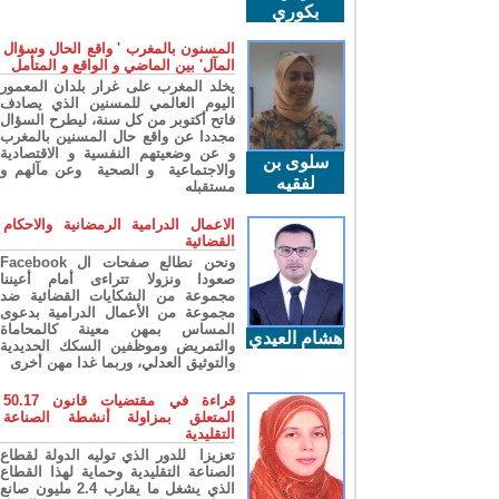
بكوري
المسنون بالمغرب ' واقع الحال وسؤال
المآل' بين الماضي و الواقع و المتأمل
يخلد المغرب على غرار بلدان المعمور
اليوم العالمي للمسنين الذي يصادف
فاتح أكتوبر من كل سنة، ليطرح السؤال
مجددا عن واقع حال المسنين بالمغرب
و عن وضعيتهم النفسية و الاقتصادية
سلوى بن
والاجتماعية و الصحية وعن مآلهم و
لفقيه
مستقبله
الاعمال الدرامية الرمضانية والاحكام
القضائية
ونحن نطالع صفحات ال Facebook
صعودا ونزولا تتراءى أمام أعيننا
مجموعة من الشكايات القضائية ضد
مجموعة من الأعمال الدرامية بدعوى
المساس بمهن معينة كالمحاماة
هشام العيدي
والتمريض وموظفين السكك الحديدية
والتوثيق العدلي، وربما غدا مهن أخرى
قراءة في مقتضيات قانون 50.17
المتعلق بمزاولة أنشطة الصناعة
التقليدية
تعزيزا للدور الذي توليه الدولة لقطاع
الصناعة التقليدية وحماية لهذا القطاع
الذي يشغل ما يقارب 2.4 مليون صانع