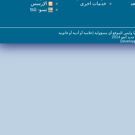
خدمات اخرى
اﻹرسس
تسو- tsū
س للموقع أي مسؤولية إعلامية أو أدبية أو قانونية
نفو 2014
Dévelo