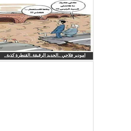
امودير فلاحي ..الحديد الرقيقة..القنطرة كذبة..