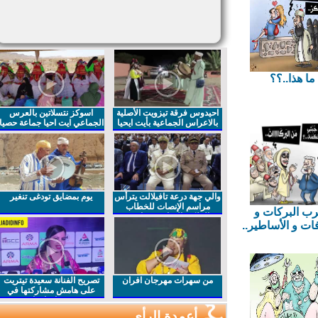
ا هذا..؟؟
احيدوس فرقة تيزويت الأصلية
اسوكز نتسلاتين بالعرس
بالاعراس الجماعية بأيت ايحيا
الجماعي ايت احيا جماعة حصيا
والي جهة درعة تافيلالت يترأس
يوم بمضايق تودغى تنغير
مراسم الإنصات للخطاب
 البركات و
الملكي السامي بمناسبة
ت و الأساطير..
الذكرى27 لعيد العرش المجيد
من سهرات مهرجان افران
تصريح الفنانة سعيدة تيتريت
على هامش مشاركتها في
مهرجان افران
أعمدة الرأي