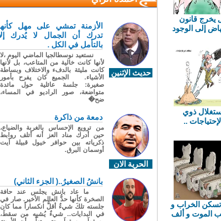
يخرج قانون
الأزمنة تمشي على مهل كأنها
ض إلى الوجود
تدرك أن الجمال لا يُدرك إلا
ا معافا....
بالتأمل في الكل .
نستعيد نوسطالجيا الماضي اليوم ،لا
لأنها كانت خالية من المتاعب، بل لأنها
كانت مليئة بالدفء والاختلاف وبساطة
حديث الإثنين
الأشياء. الجميع كان يفرح بأمور
صغيرة: جلسة عائلية حول مائدة
متواضعة، صور الراديو في المساء،
ضح�
غلال ذوي
دمعة من ذاكرة
حتياجات ..
من ترويع الإحساس بالغربة والضياع،
حين أدرك مناد العز أنه أتلف روابط
ذكرياته بين حوافر خيول قبيلة آيت
أوسمان البرق.
الحرية الان
بانشُ الصغيرُ..( الجزء الثاني)
ما عاد بانش يجلس عند حافة
الصخرة كأنها حدُّ العالم الأخير. صار في
كن الخراب و
جلسته تلكَ شيءٌ أقلُّ انكساراً مما كان
الموت و ألف
في البدايات.. شيءٌ يُشبِه من سقطَ،