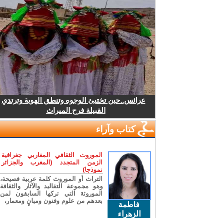
عرائس..حين تختبئ الوجوه وتنطق الهوية وترتدي
القبيلة فرح الميراث
كتاب وآراء
الموروث الثقافي المغاربي جغرافية
الزمن المتجدد (المغرب والجزائر
نموذجا)
التراث أو الموروث كلمة عربية فصيحة،
وهو مجموعة التقاليد والآثار والثقافة
الموروثة التي تركها السابقون لمن
بعدهم من علوم وفنون ومبانٍ ومعمار،
فاطمة
الزهراء