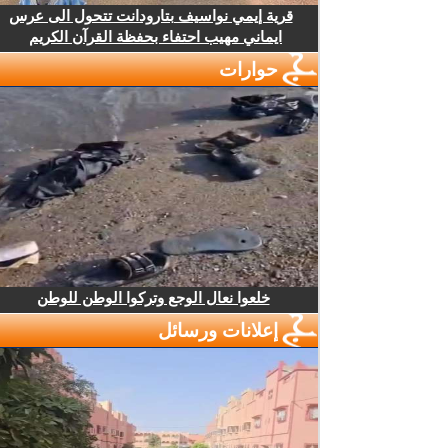
قرية إيمي نواسيف بتارودانت تتحول الى عرس
ايماني مهيب احتفاء بحفظة القرآن الكريم
حوارات
خلعوا نعال الوجع وتركوا الوطن للوطن
إعلانات ورسائل