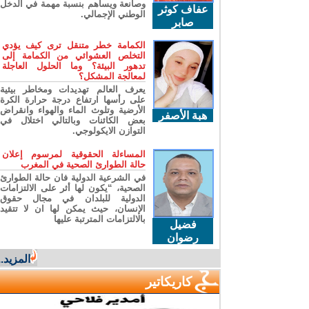
وصانعة ويساهم بنسبة مهمة في الدخل
عفاف كوثر
الوطني الإجمالي.
صابر
الكمامة خطر متنقل ترى كيف يؤدي
التخلص العشوائي من الكمامة إلى
تدهور البيئة؟ وما الحلول العاجلة
لمعالجة المشكل؟
يعرف العالم تهديدات ومخاطر بيئية
على رأسها ارتفاع درجة حرارة الكرة
الأرضية وتلوث الماء والهواء وانقراض
هبة الأصفر
بعض الكائنات وبالتالي اختلال في
التوازن الايكولوجي.
المساءلة الحقوقية لمرسوم إعلان
حالة الطوارئ الصحية في المغرب
في الشرعية الدولية فان حالة الطوارئ
الصحية، “يكون لها أثر على الالتزامات
الدولية للبلدان في مجال حقوق
الإنسان، حيث يمكن لها ان لا تتقيد
بالالتزامات المترتبة عليها
فضيل
رضوان
المزيد...
كاريكاتير