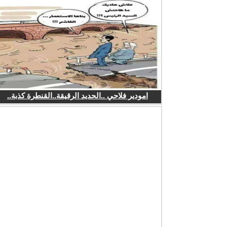
امودير فلاحي ..الحديد الرقيقة..القنطرة كذبة..