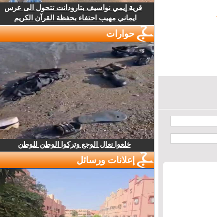
قرية إيمي نواسيف بتارودانت تتحول الى عرس
ايماني مهيب احتفاء بحفظة القرآن الكريم
حوارات
خلعوا نعال الوجع وتركوا الوطن للوطن
إعلانات ورسائل