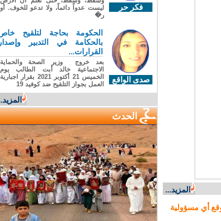
وسقطَ، وسقطَ، حتى تعلّم أن الأرضَ
فكر حر
ليست عدواً دائماً، ولا تدعو للخوف. أو
ر�
الحكومة بحاجة لتلقيح خاص
بالحكامة في التدبير وإصدار
القرارات...
بعد خروج وزير الصحة والحماية
الاجتماعية خالد أبت الطالب يوم
الخميس 21 أكتوبر 2021 بقرار اجبارية
صدى الواقع
العمل بجواز التلقيح ضد كوفيد 19
المزيد...
الحدث
المزيد...
ع أي مسؤولية