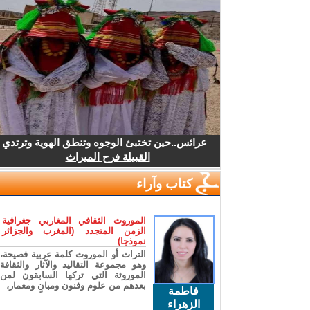
عرائس..حين تختبئ الوجوه وتنطق الهوية وترتدي
القبيلة فرح الميراث
كتاب وآراء
الموروث الثقافي المغاربي جغرافية
الزمن المتجدد (المغرب والجزائر
نموذجا)
التراث أو الموروث كلمة عربية فصيحة،
وهو مجموعة التقاليد والآثار والثقافة
الموروثة التي تركها السابقون لمن
بعدهم من علوم وفنون ومبانٍ ومعمار،
فاطمة
الزهراء