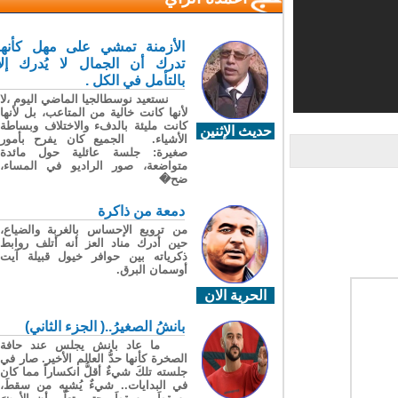
الأزمنة تمشي على مهل كأنها
تدرك أن الجمال لا يُدرك إلا
بالتأمل في الكل .
نستعيد نوسطالجيا الماضي اليوم ،لا
لأنها كانت خالية من المتاعب، بل لأنها
كانت مليئة بالدفء والاختلاف وبساطة
حديث الإثنين
الأشياء. الجميع كان يفرح بأمور
صغيرة: جلسة عائلية حول مائدة
متواضعة، صور الراديو في المساء،
ضح�
دمعة من ذاكرة
من ترويع الإحساس بالغربة والضياع،
حين أدرك مناد العز أنه أتلف روابط
ذكرياته بين حوافر خيول قبيلة آيت
أوسمان البرق.
الحرية الان
بانشُ الصغيرُ..( الجزء الثاني)
ما عاد بانش يجلس عند حافة
الصخرة كأنها حدُّ العالم الأخير. صار في
جلسته تلكَ شيءٌ أقلُّ انكساراً مما كان
في البدايات.. شيءٌ يُشبِه من سقطَ،