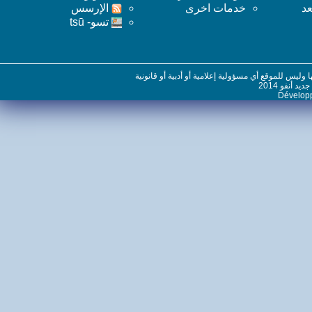
خدمات اخرى
اﻹرسس
تسو- tsū
س للموقع أي مسؤولية إعلامية أو أدبية أو قانونية
نفو 2014
Dévelo