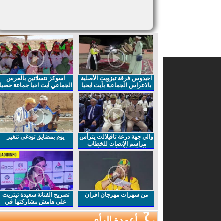
احيدوس فرقة تيزويت الأصلية
اسوكز نتسلاتين بالعرس
بالاعراس الجماعية بأيت ايحيا
الجماعي ايت احيا جماعة حصيا
والي جهة درعة تافيلالت يترأس
يوم بمضايق تودغى تنغير
مراسم الإنصات للخطاب
الملكي السامي بمناسبة
الذكرى27 لعيد العرش المجيد
من سهرات مهرجان افران
تصريح الفنانة سعيدة تيتريت
على هامش مشاركتها في
مهرجان افران
أعمدة الرأي