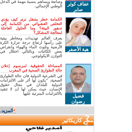
وصانعة ويساهم بنسبة مهمة في الدخل
عفاف كوثر
الوطني الإجمالي.
صابر
الكمامة خطر متنقل ترى كيف يؤدي
التخلص العشوائي من الكمامة إلى
تدهور البيئة؟ وما الحلول العاجلة
لمعالجة المشكل؟
يعرف العالم تهديدات ومخاطر بيئية
على رأسها ارتفاع درجة حرارة الكرة
الأرضية وتلوث الماء والهواء وانقراض
هبة الأصفر
بعض الكائنات وبالتالي اختلال في
التوازن الايكولوجي.
المساءلة الحقوقية لمرسوم إعلان
حالة الطوارئ الصحية في المغرب
في الشرعية الدولية فان حالة الطوارئ
الصحية، “يكون لها أثر على الالتزامات
الدولية للبلدان في مجال حقوق
الإنسان، حيث يمكن لها ان لا تتقيد
بالالتزامات المترتبة عليها
فضيل
رضوان
المزيد...
كاريكاتير