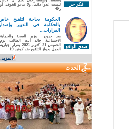
وسقطَ، وسقطَ، حتى تعلّم أن الأرضَ
فكر حر
ليست عدواً دائماً، ولا تدعو للخوف. أو
ر�
الحكومة بحاجة لتلقيح خاص
بالحكامة في التدبير وإصدار
القرارات...
بعد خروج وزير الصحة والحماية
الاجتماعية خالد أبت الطالب يوم
الخميس 21 أكتوبر 2021 بقرار اجبارية
صدى الواقع
العمل بجواز التلقيح ضد كوفيد 19
المزيد...
الحدث