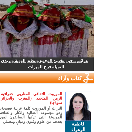
عرائس..حين تختبئ الوجوه وتنطق الهوية وترتدي
القبيلة فرح الميراث
كتاب وآراء
الموروث الثقافي المغاربي جغرافية
الزمن المتجدد (المغرب والجزائر
نموذجا)
التراث أو الموروث كلمة عربية فصيحة،
وهو مجموعة التقاليد والآثار والثقافة
الموروثة التي تركها السابقون لمن
بعدهم من علوم وفنون ومبانٍ ومعمار،
فاطمة
الزهراء