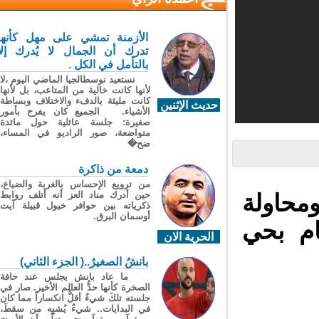
الأزمنة تمشي على مهل كأنها
تدرك أن الجمال لا يُدرك إلا
بالتأمل في الكل .
نستعيد نوسطالجيا الماضي اليوم ،لا
لأنها كانت خالية من المتاعب، بل لأنها
كانت مليئة بالدفء والاختلاف وبساطة
حديث الإثنين
الأشياء. الجميع كان يفرح بأمور
صغيرة: جلسة عائلية حول مائدة
متواضعة، صور الراديو في المساء،
ضح�
دمعة من ذاكرة
من ترويع الإحساس بالغربة والضياع،
حين أدرك مناد العز أنه أتلف روابط
 ومحاولة
ذكرياته بين حوافر خيول قبيلة آيت
أوسمان البرق.
ام بحي
الحرية الان
بانشُ الصغيرُ..( الجزء الثاني)
ما عاد بانش يجلس عند حافة
الصخرة كأنها حدُّ العالم الأخير. صار في
جلسته تلكَ شيءٌ أقلُّ انكساراً مما كان
في البدايات.. شيءٌ يُشبِه من سقطَ،