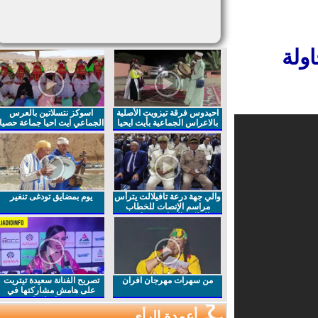
لة
احيدوس فرقة تيزويت الأصلية
اسوكز نتسلاتين بالعرس
بالاعراس الجماعية بأيت ايحيا
الجماعي ايت احيا جماعة حصيا
والي جهة درعة تافيلالت يترأس
يوم بمضايق تودغى تنغير
مراسم الإنصات للخطاب
الملكي السامي بمناسبة
الذكرى27 لعيد العرش المجيد
من سهرات مهرجان افران
تصريح الفنانة سعيدة تيتريت
على هامش مشاركتها في
مهرجان افران
أعمدة الرأي