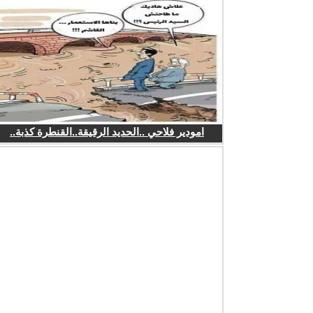
امودير فلاحي ..الحديد الرقيقة..القنطرة كذبة..