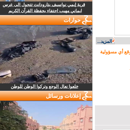
قرية إيمي نواسيف بتارودانت تتحول الى عرس
ايماني مهيب احتفاء بحفظة القرآن الكريم
حوارات
المزيد...
ع أي مسؤولية
خلعوا نعال الوجع وتركوا الوطن للوطن
إعلانات ورسائل