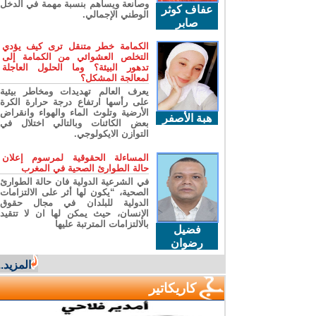
وصانعة ويساهم بنسبة مهمة في الدخل
عفاف كوثر
الوطني الإجمالي.
صابر
الكمامة خطر متنقل ترى كيف يؤدي
التخلص العشوائي من الكمامة إلى
تدهور البيئة؟ وما الحلول العاجلة
لمعالجة المشكل؟
يعرف العالم تهديدات ومخاطر بيئية
على رأسها ارتفاع درجة حرارة الكرة
الأرضية وتلوث الماء والهواء وانقراض
هبة الأصفر
بعض الكائنات وبالتالي اختلال في
التوازن الايكولوجي.
المساءلة الحقوقية لمرسوم إعلان
حالة الطوارئ الصحية في المغرب
في الشرعية الدولية فان حالة الطوارئ
الصحية، “يكون لها أثر على الالتزامات
الدولية للبلدان في مجال حقوق
الإنسان، حيث يمكن لها ان لا تتقيد
بالالتزامات المترتبة عليها
فضيل
رضوان
المزيد...
كاريكاتير