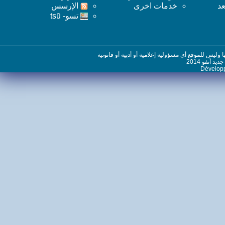
خدمات اخرى
اﻹرسس
تسو- tsū
س للموقع أي مسؤولية إعلامية أو أدبية أو قانونية
نفو 2014
Dévelo