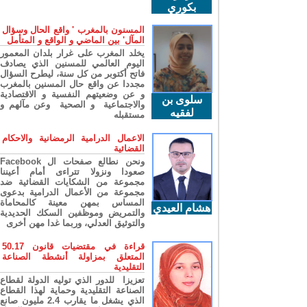
بكوري
المسنون بالمغرب ' واقع الحال وسؤال
المآل' بين الماضي و الواقع و المتأمل
يخلد المغرب على غرار بلدان المعمور
اليوم العالمي للمسنين الذي يصادف
فاتح أكتوبر من كل سنة، ليطرح السؤال
مجددا عن واقع حال المسنين بالمغرب
و عن وضعيتهم النفسية و الاقتصادية
سلوى بن
والاجتماعية و الصحية وعن مآلهم و
لفقيه
مستقبله
الاعمال الدرامية الرمضانية والاحكام
القضائية
ونحن نطالع صفحات ال Facebook
صعودا ونزولا تتراءى أمام أعيننا
مجموعة من الشكايات القضائية ضد
مجموعة من الأعمال الدرامية بدعوى
المساس بمهن معينة كالمحاماة
هشام العيدي
والتمريض وموظفين السكك الحديدية
والتوثيق العدلي، وربما غدا مهن أخرى
قراءة في مقتضيات قانون 50.17
المتعلق بمزاولة أنشطة الصناعة
التقليدية
تعزيزا للدور الذي توليه الدولة لقطاع
الصناعة التقليدية وحماية لهذا القطاع
الذي يشغل ما يقارب 2.4 مليون صانع