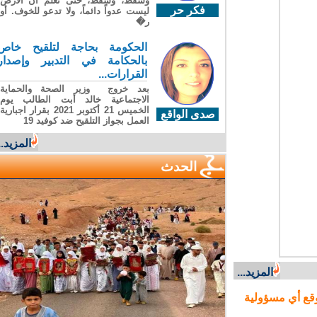
وسقطَ، وسقطَ، حتى تعلّم أن الأرضَ
فكر حر
ليست عدواً دائماً، ولا تدعو للخوف. أو
ر�
الحكومة بحاجة لتلقيح خاص
بالحكامة في التدبير وإصدار
القرارات...
بعد خروج وزير الصحة والحماية
الاجتماعية خالد أبت الطالب يوم
الخميس 21 أكتوبر 2021 بقرار اجبارية
صدى الواقع
العمل بجواز التلقيح ضد كوفيد 19
المزيد...
الحدث
المزيد...
ع أي مسؤولية