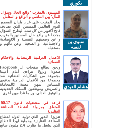
بكوري
المسنون بالمغرب ' واقع الحال وسؤال
المآل' بين الماضي و الواقع و المتأمل
يخلد المغرب على غرار بلدان المعمور
اليوم العالمي للمسنين الذي يصادف
فاتح أكتوبر من كل سنة، ليطرح السؤال
مجددا عن واقع حال المسنين بالمغرب
و عن وضعيتهم النفسية و الاقتصادية
سلوى بن
والاجتماعية و الصحية وعن مآلهم و
لفقيه
مستقبله
الاعمال الدرامية الرمضانية والاحكام
القضائية
ونحن نطالع صفحات ال Facebook
صعودا ونزولا تتراءى أمام أعيننا
مجموعة من الشكايات القضائية ضد
مجموعة من الأعمال الدرامية بدعوى
المساس بمهن معينة كالمحاماة
هشام العيدي
والتمريض وموظفين السكك الحديدية
والتوثيق العدلي، وربما غدا مهن أخرى
قراءة في مقتضيات قانون 50.17
المتعلق بمزاولة أنشطة الصناعة
التقليدية
تعزيزا للدور الذي توليه الدولة لقطاع
الصناعة التقليدية وحماية لهذا القطاع
الذي يشغل ما يقارب 2.4 مليون صانع