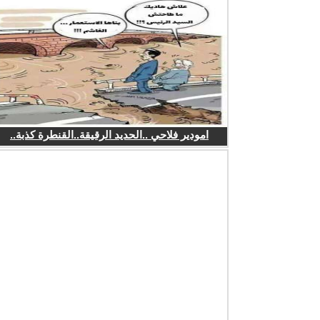
امودير فلاحي ..الحديد الرقيقة..القنطرة كذبة..