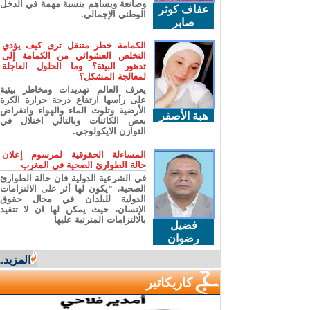
وصانعة ويساهم بنسبة مهمة في الدخل
عفاف كوثر
الوطني الإجمالي.
صابر
الكمامة خطر متنقل ترى كيف يؤدي
التخلص العشوائي من الكمامة إلى
تدهور البيئة؟ وما الحلول العاجلة
لمعالجة المشكل؟
يعرف العالم تهديدات ومخاطر بيئية
على رأسها ارتفاع درجة حرارة الكرة
الأرضية وتلوث الماء والهواء وانقراض
هبة الأصفر
بعض الكائنات وبالتالي اختلال في
التوازن الايكولوجي.
المساءلة الحقوقية لمرسوم إعلان
حالة الطوارئ الصحية في المغرب
في الشرعية الدولية فان حالة الطوارئ
الصحية، “يكون لها أثر على الالتزامات
الدولية للبلدان في مجال حقوق
الإنسان، حيث يمكن لها ان لا تتقيد
بالالتزامات المترتبة عليها
فضيل
رضوان
المزيد...
كاريكاتير