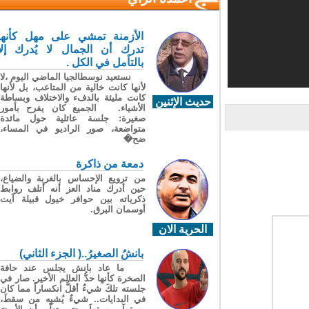
الأزمنة تمشي على مهل كأنها
تدرك أن الجمال لا يُدرك إلا
بالتأمل في الكل .
نستعيد نوسطالجيا الماضي اليوم ،لا
لأنها كانت خالية من المتاعب، بل لأنها
كانت مليئة بالدفء والاختلاف وبساطة
حديث الإثنين
الأشياء. الجميع كان يفرح بأمور
صغيرة: جلسة عائلية حول مائدة
متواضعة، صور الراديو في المساء،
ضح�
دمعة من ذاكرة
من ترويع الإحساس بالغربة والضياع،
حين أدرك مناد العز أنه أتلف روابط
ذكرياته بين حوافر خيول قبيلة آيت
أوسمان البرق.
الحرية الان
بانشُ الصغيرُ..( الجزء الثاني)
ما عاد بانش يجلس عند حافة
الصخرة كأنها حدُّ العالم الأخير. صار في
جلسته تلكَ شيءٌ أقلُّ انكساراً مما كان
في البدايات.. شيءٌ يُشبِه من سقطَ،