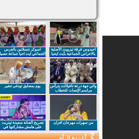
احيدوس فرقة تيزويت الأصلية
اسوكز نتسلاتين بالعرس
بالاعراس الجماعية بأيت ايحيا
الجماعي ايت احيا جماعة حصيا
والي جهة درعة تافيلالت يترأس
يوم بمضايق تودغى تنغير
مراسم الإنصات للخطاب
الملكي السامي بمناسبة
الذكرى27 لعيد العرش المجيد
من سهرات مهرجان افران
تصريح الفنانة سعيدة تيتريت
على هامش مشاركتها في
مهرجان افران
أعمدة الرأي