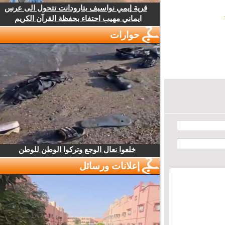
قرية إيمي نواسيف بتارودانت تتحول الى عرس
ايماني مهيب احتفاء بحفظة القرآن الكريم
حوارات
خلعوا نعال الوجع وتركوا الوطن للوطن
إعلانات ورسائل