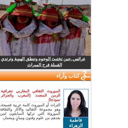
عرائس..حين تختبئ الوجوه وتنطق الهوية وترتدي
القبيلة فرح الميراث
كتاب وآراء
الموروث الثقافي المغاربي جغرافية
الزمن المتجدد (المغرب والجزائر
نموذجا)
التراث أو الموروث كلمة عربية فصيحة،
وهو مجموعة التقاليد والآثار والثقافة
الموروثة التي تركها السابقون لمن
بعدهم من علوم وفنون ومبانٍ ومعمار،
فاطمة
الزهراء