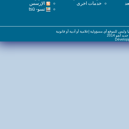
خدمات اخرى
اﻹرسس
تسو- tsū
س للموقع أي مسؤولية إعلامية أو أدبية أو قانونية
نفو 2014
Dévelo