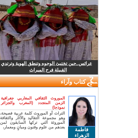
عرائس..حين تختبئ الوجوه وتنطق الهوية وترتدي
القبيلة فرح الميراث
كتاب وآراء
الموروث الثقافي المغاربي جغرافية
الزمن المتجدد (المغرب والجزائر
نموذجا)
التراث أو الموروث كلمة عربية فصيحة،
وهو مجموعة التقاليد والآثار والثقافة
الموروثة التي تركها السابقون لمن
بعدهم من علوم وفنون ومبانٍ ومعمار،
فاطمة
الزهراء