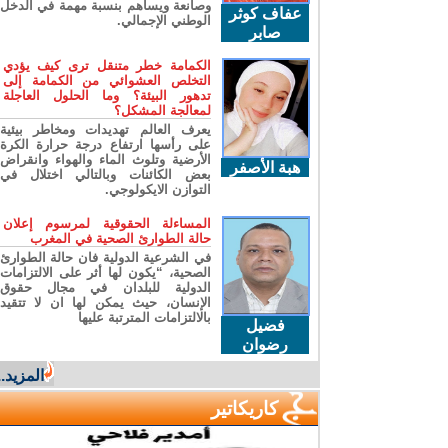
وصانعة ويساهم بنسبة مهمة في الدخل
عفاف كوثر
الوطني الإجمالي.
صابر
الكمامة خطر متنقل ترى كيف يؤدي
التخلص العشوائي من الكمامة إلى
تدهور البيئة؟ وما الحلول العاجلة
لمعالجة المشكل؟
يعرف العالم تهديدات ومخاطر بيئية
على رأسها ارتفاع درجة حرارة الكرة
الأرضية وتلوث الماء والهواء وانقراض
هبة الأصفر
بعض الكائنات وبالتالي اختلال في
التوازن الايكولوجي.
المساءلة الحقوقية لمرسوم إعلان
حالة الطوارئ الصحية في المغرب
في الشرعية الدولية فان حالة الطوارئ
الصحية، “يكون لها أثر على الالتزامات
الدولية للبلدان في مجال حقوق
الإنسان، حيث يمكن لها ان لا تتقيد
بالالتزامات المترتبة عليها
فضيل
رضوان
المزيد...
كاريكاتير