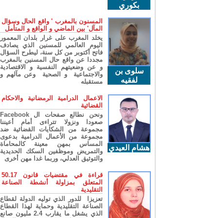
بكوري
المسنون بالمغرب ' واقع الحال وسؤال
المآل' بين الماضي و الواقع و المتأمل
يخلد المغرب على غرار بلدان المعمور
اليوم العالمي للمسنين الذي يصادف
فاتح أكتوبر من كل سنة، ليطرح السؤال
مجددا عن واقع حال المسنين بالمغرب
و عن وضعيتهم النفسية و الاقتصادية
سلوى بن
والاجتماعية و الصحية وعن مآلهم و
لفقيه
مستقبله
الاعمال الدرامية الرمضانية والاحكام
القضائية
ونحن نطالع صفحات ال Facebook
صعودا ونزولا تتراءى أمام أعيننا
مجموعة من الشكايات القضائية ضد
مجموعة من الأعمال الدرامية بدعوى
المساس بمهن معينة كالمحاماة
هشام العيدي
والتمريض وموظفين السكك الحديدية
والتوثيق العدلي، وربما غدا مهن أخرى
قراءة في مقتضيات قانون 50.17
المتعلق بمزاولة أنشطة الصناعة
التقليدية
تعزيزا للدور الذي توليه الدولة لقطاع
الصناعة التقليدية وحماية لهذا القطاع
الذي يشغل ما يقارب 2.4 مليون صانع