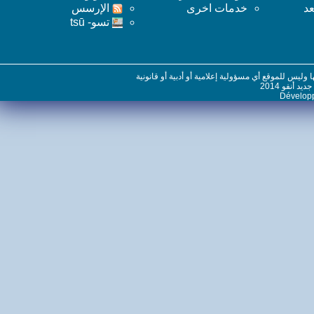
خدمات اخرى
اﻹرسس
تسو- tsū
س للموقع أي مسؤولية إعلامية أو أدبية أو قانونية
نفو 2014
Dévelo