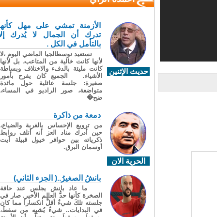
الأزمنة تمشي على مهل كأنها
تدرك أن الجمال لا يُدرك إلا
بالتأمل في الكل .
نستعيد نوسطالجيا الماضي اليوم ،لا
لأنها كانت خالية من المتاعب، بل لأنها
كانت مليئة بالدفء والاختلاف وبساطة
حديث الإثنين
الأشياء. الجميع كان يفرح بأمور
صغيرة: جلسة عائلية حول مائدة
متواضعة، صور الراديو في المساء،
ضح�
دمعة من ذاكرة
من ترويع الإحساس بالغربة والضياع،
حين أدرك مناد العز أنه أتلف روابط
ذكرياته بين حوافر خيول قبيلة آيت
أوسمان البرق.
الحرية الان
بانشُ الصغيرُ..( الجزء الثاني)
ما عاد بانش يجلس عند حافة
الصخرة كأنها حدُّ العالم الأخير. صار في
جلسته تلكَ شيءٌ أقلُّ انكساراً مما كان
في البدايات.. شيءٌ يُشبِه من سقطَ،