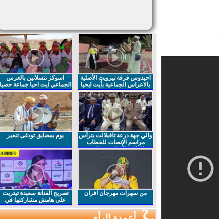
احيدوس فرقة تيزويت الأصلية
اسوكز نتسلاتين بالعرس
بالاعراس الجماعية بأيت ايحيا
الجماعي ايت احيا جماعة حصيا
والي جهة درعة تافيلالت يترأس
يوم بمضايق تودغى تنغير
مراسم الإنصات للخطاب
الملكي السامي بمناسبة
الذكرى27 لعيد العرش المجيد
من سهرات مهرجان افران
تصريح الفنانة سعيدة تيتريت
على هامش مشاركتها في
مهرجان افران
أعمدة الرأي