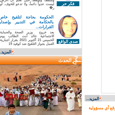
وسقطَ، وسقطَ، حتى تعلّم أن الأرضَ
فكر حر
ليست عدواً دائماً، ولا تدعو للخوف. أو
ر�
الحكومة بحاجة لتلقيح خاص
بالحكامة في التدبير وإصدار
القرارات...
بعد خروج وزير الصحة والحماية
الاجتماعية خالد أبت الطالب يوم
الخميس 21 أكتوبر 2021 بقرار اجبارية
صدى الواقع
العمل بجواز التلقيح ضد كوفيد 19
المزيد...
الحدث
المزيد...
ع أي مسؤولية