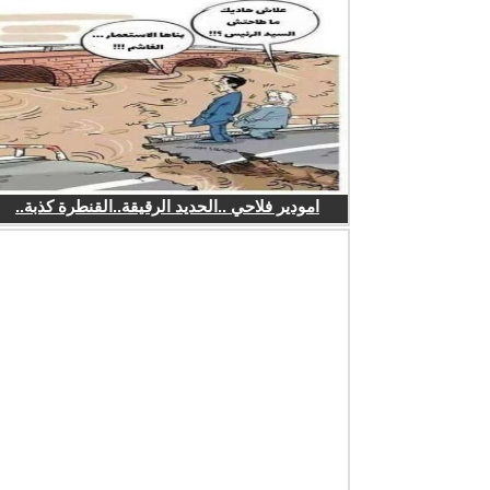
امودير فلاحي ..الحديد الرقيقة..القنطرة كذبة..