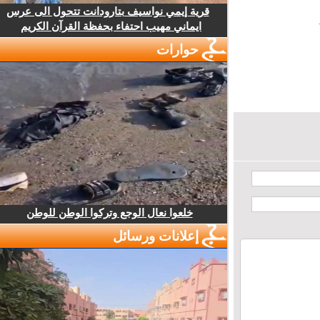
قرية إيمي نواسيف بتارودانت تتحول الى عرس
ايماني مهيب احتفاء بحفظة القرآن الكريم
حوارات
خلعوا نعال الوجع وتركوا الوطن للوطن
إعلانات ورسائل