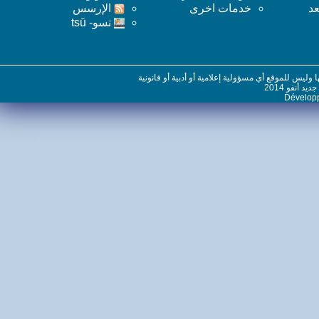
خدمات اخرى
اﻹرسس
تسو- tsū
س للموقع أي مسؤولية إعلامية أو أدبية أو قانونية
نفو 2014
Dévelo