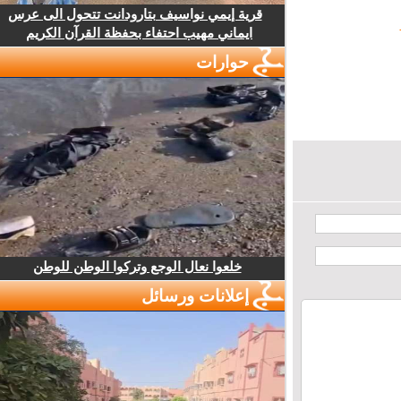
قرية إيمي نواسيف بتارودانت تتحول الى عرس
ايماني مهيب احتفاء بحفظة القرآن الكريم
حوارات
خلعوا نعال الوجع وتركوا الوطن للوطن
إعلانات ورسائل