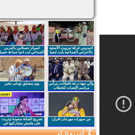
احيدوس فرقة تيزويت الأصلية
اسوكز نتسلاتين بالعرس
بالاعراس الجماعية بأيت ايحيا
الجماعي ايت احيا جماعة حصيا
والي جهة درعة تافيلالت يترأس
يوم بمضايق تودغى تنغير
مراسم الإنصات للخطاب
الملكي السامي بمناسبة
الذكرى27 لعيد العرش المجيد
من سهرات مهرجان افران
تصريح الفنانة سعيدة تيتريت
على هامش مشاركتها في
مهرجان افران
أعمدة الرأي