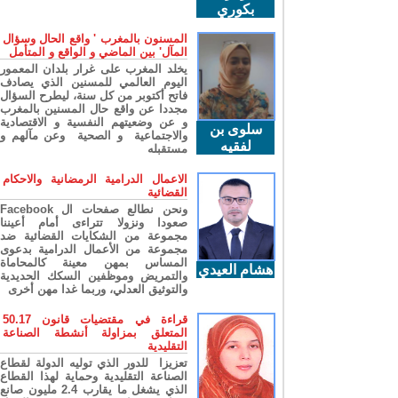
بكوري
المسنون بالمغرب ' واقع الحال وسؤال
المآل' بين الماضي و الواقع و المتأمل
يخلد المغرب على غرار بلدان المعمور
اليوم العالمي للمسنين الذي يصادف
فاتح أكتوبر من كل سنة، ليطرح السؤال
مجددا عن واقع حال المسنين بالمغرب
و عن وضعيتهم النفسية و الاقتصادية
سلوى بن
والاجتماعية و الصحية وعن مآلهم و
لفقيه
مستقبله
الاعمال الدرامية الرمضانية والاحكام
القضائية
ونحن نطالع صفحات ال Facebook
صعودا ونزولا تتراءى أمام أعيننا
مجموعة من الشكايات القضائية ضد
مجموعة من الأعمال الدرامية بدعوى
المساس بمهن معينة كالمحاماة
هشام العيدي
والتمريض وموظفين السكك الحديدية
والتوثيق العدلي، وربما غدا مهن أخرى
قراءة في مقتضيات قانون 50.17
المتعلق بمزاولة أنشطة الصناعة
التقليدية
تعزيزا للدور الذي توليه الدولة لقطاع
الصناعة التقليدية وحماية لهذا القطاع
الذي يشغل ما يقارب 2.4 مليون صانع