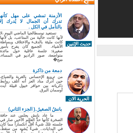
الأزمنة تمشي على مهل كأنها
تدرك أن الجمال لا يُدرك إلا
بالتأمل في الكل .
نستعيد نوسطالجيا الماضي اليوم ،لا
لأنها كانت خالية من المتاعب، بل لأنها
كانت مليئة بالدفء والاختلاف وبساطة
حديث الإثنين
الأشياء. الجميع كان يفرح بأمور
صغيرة: جلسة عائلية حول مائدة
متواضعة، صور الراديو في المساء،
ضح�
دمعة من ذاكرة
من ترويع الإحساس بالغربة والضياع،
حين أدرك مناد العز أنه أتلف روابط
ذكرياته بين حوافر خيول قبيلة آيت
أوسمان البرق.
الحرية الان
بانشُ الصغيرُ..( الجزء الثاني)
ما عاد بانش يجلس عند حافة
الصخرة كأنها حدُّ العالم الأخير. صار في
جلسته تلكَ شيءٌ أقلُّ انكساراً مما كان
في البدايات.. شيءٌ يُشبِه من سقطَ،