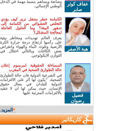
وصانعة ويساهم بنسبة مهمة في الدخل
عفاف كوثر
الوطني الإجمالي.
صابر
الكمامة خطر متنقل ترى كيف يؤدي
التخلص العشوائي من الكمامة إلى
تدهور البيئة؟ وما الحلول العاجلة
لمعالجة المشكل؟
يعرف العالم تهديدات ومخاطر بيئية
على رأسها ارتفاع درجة حرارة الكرة
الأرضية وتلوث الماء والهواء وانقراض
هبة الأصفر
بعض الكائنات وبالتالي اختلال في
التوازن الايكولوجي.
المساءلة الحقوقية لمرسوم إعلان
حالة الطوارئ الصحية في المغرب
في الشرعية الدولية فان حالة الطوارئ
الصحية، “يكون لها أثر على الالتزامات
الدولية للبلدان في مجال حقوق
الإنسان، حيث يمكن لها ان لا تتقيد
بالالتزامات المترتبة عليها
فضيل
رضوان
المزيد...
كاريكاتير