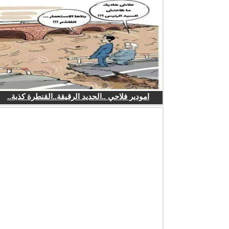
امودير فلاحي ..الحديد الرقيقة..القنطرة كذبة..