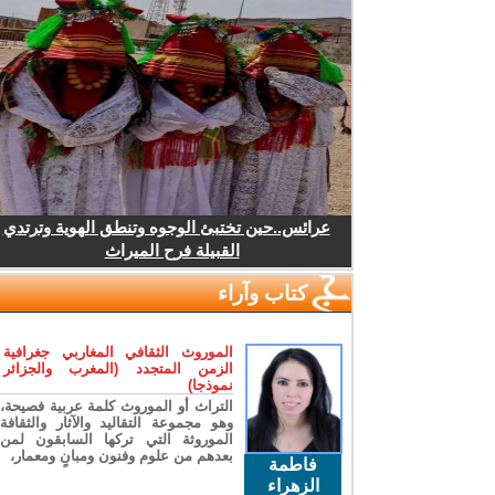
عرائس..حين تختبئ الوجوه وتنطق الهوية وترتدي
القبيلة فرح الميراث
كتاب وآراء
الموروث الثقافي المغاربي جغرافية
الزمن المتجدد (المغرب والجزائر
نموذجا)
التراث أو الموروث كلمة عربية فصيحة،
وهو مجموعة التقاليد والآثار والثقافة
الموروثة التي تركها السابقون لمن
بعدهم من علوم وفنون ومبانٍ ومعمار،
فاطمة
الزهراء