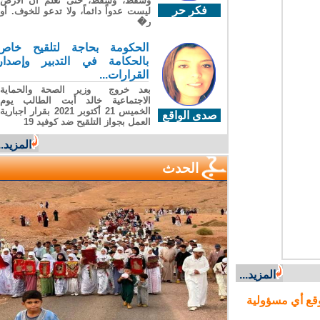
وسقطَ، وسقطَ، حتى تعلّم أن الأرضَ
فكر حر
ليست عدواً دائماً، ولا تدعو للخوف. أو
ر�
الحكومة بحاجة لتلقيح خاص
بالحكامة في التدبير وإصدار
القرارات...
بعد خروج وزير الصحة والحماية
الاجتماعية خالد أبت الطالب يوم
الخميس 21 أكتوبر 2021 بقرار اجبارية
صدى الواقع
العمل بجواز التلقيح ضد كوفيد 19
المزيد...
الحدث
المزيد...
ع أي مسؤولية