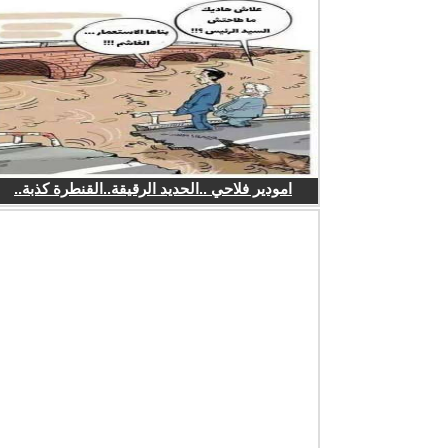
امودير فلاحي ..الحديد الرقيقة..القنطرة كذبة..