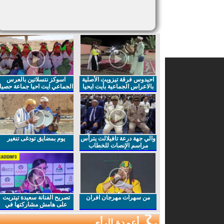
احيدوس فرقة تيزويت الأصلية
اسوكز نتسلاتين بالعرس
بالاعراس الجماعية بأيت ايحيا
الجماعي ايت احيا جماعة حصيا
والي جهة درعة تافيلالت يترأس
يوم بمضايق تودغى تنغير
مراسم الإنصات للخطاب
الملكي السامي بمناسبة
الذكرى27 لعيد العرش المجيد
من سهرات مهرجان افران
تصريح الفنانة سعيدة تيتريت
على هامش مشاركتها في
مهرجان افران
أعمدة الرأي