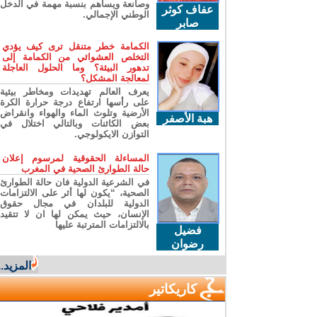
وصانعة ويساهم بنسبة مهمة في الدخل
عفاف كوثر
الوطني الإجمالي.
صابر
الكمامة خطر متنقل ترى كيف يؤدي
التخلص العشوائي من الكمامة إلى
تدهور البيئة؟ وما الحلول العاجلة
لمعالجة المشكل؟
يعرف العالم تهديدات ومخاطر بيئية
على رأسها ارتفاع درجة حرارة الكرة
الأرضية وتلوث الماء والهواء وانقراض
هبة الأصفر
بعض الكائنات وبالتالي اختلال في
التوازن الايكولوجي.
المساءلة الحقوقية لمرسوم إعلان
حالة الطوارئ الصحية في المغرب
في الشرعية الدولية فان حالة الطوارئ
الصحية، “يكون لها أثر على الالتزامات
الدولية للبلدان في مجال حقوق
الإنسان، حيث يمكن لها ان لا تتقيد
بالالتزامات المترتبة عليها
فضيل
رضوان
المزيد...
كاريكاتير