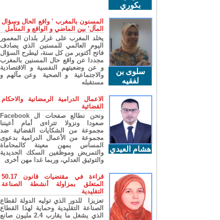
بكوري
المسنون بالمغرب ' واقع الحال وسؤال
المآل' بين الماضي و الواقع و المتأمل
يخلد المغرب على غرار بلدان المعمور
اليوم العالمي للمسنين الذي يصادف
فاتح أكتوبر من كل سنة، ليطرح السؤال
مجددا عن واقع حال المسنين بالمغرب
و عن وضعيتهم النفسية و الاقتصادية
سلوى بن
والاجتماعية و الصحية وعن مآلهم و
لفقيه
مستقبله
الاعمال الدرامية الرمضانية والاحكام
القضائية
ونحن نطالع صفحات ال Facebook
صعودا ونزولا تتراءى أمام أعيننا
مجموعة من الشكايات القضائية ضد
مجموعة من الأعمال الدرامية بدعوى
المساس بمهن معينة كالمحاماة
هشام العيدي
والتمريض وموظفين السكك الحديدية
والتوثيق العدلي، وربما غدا مهن أخرى
قراءة في مقتضيات قانون 50.17
المتعلق بمزاولة أنشطة الصناعة
التقليدية
تعزيزا للدور الذي توليه الدولة لقطاع
الصناعة التقليدية وحماية لهذا القطاع
الذي يشغل ما يقارب 2.4 مليون صانع