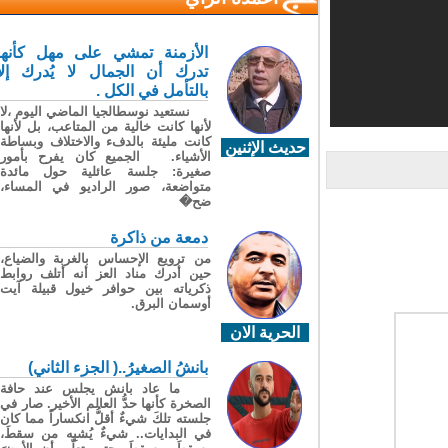
الأزمنة تمشي على مهل كأنها
تدرك أن الجمال لا يُدرك إلا
بالتأمل في الكل .
نستعيد نوسطالجيا الماضي اليوم ،لا
لأنها كانت خالية من المتاعب، بل لأنها
كانت مليئة بالدفء والاختلاف وبساطة
حديث الإثنين
الأشياء. الجميع كان يفرح بأمور
صغيرة: جلسة عائلية حول مائدة
متواضعة، صور الراديو في المساء،
ضح�
دمعة من ذاكرة
من ترويع الإحساس بالغربة والضياع،
حين أدرك مناد العز أنه أتلف روابط
ذكرياته بين حوافر خيول قبيلة آيت
أوسمان البرق.
الحرية الان
بانشُ الصغيرُ..( الجزء الثاني)
ما عاد بانش يجلس عند حافة
الصخرة كأنها حدُّ العالم الأخير. صار في
جلسته تلكَ شيءٌ أقلُّ انكساراً مما كان
في البدايات.. شيءٌ يُشبِه من سقطَ،