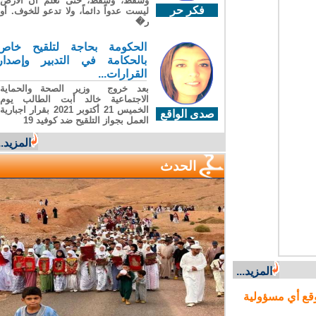
وسقطَ، وسقطَ، حتى تعلّم أن الأرضَ
فكر حر
ليست عدواً دائماً، ولا تدعو للخوف. أو
ر�
الحكومة بحاجة لتلقيح خاص
بالحكامة في التدبير وإصدار
القرارات...
بعد خروج وزير الصحة والحماية
الاجتماعية خالد أبت الطالب يوم
الخميس 21 أكتوبر 2021 بقرار اجبارية
صدى الواقع
العمل بجواز التلقيح ضد كوفيد 19
المزيد...
الحدث
المزيد...
ع أي مسؤولية