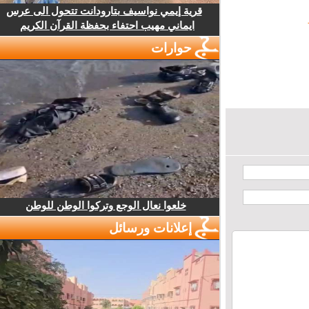
قرية إيمي نواسيف بتارودانت تتحول الى عرس
ايماني مهيب احتفاء بحفظة القرآن الكريم
حوارات
خلعوا نعال الوجع وتركوا الوطن للوطن
إعلانات ورسائل