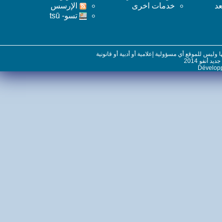
خدمات اخرى
اﻹرسس
تسو- tsū
س للموقع أي مسؤولية إعلامية أو أدبية أو قانونية
نفو 2014
Dévelo