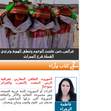
عرائس..حين تختبئ الوجوه وتنطق الهوية وترتدي
القبيلة فرح الميراث
كتاب وآراء
الموروث الثقافي المغاربي جغرافية
الزمن المتجدد (المغرب والجزائر
نموذجا)
التراث أو الموروث كلمة عربية فصيحة،
وهو مجموعة التقاليد والآثار والثقافة
الموروثة التي تركها السابقون لمن
بعدهم من علوم وفنون ومبانٍ ومعمار،
فاطمة
الزهراء