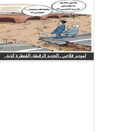
امودير فلاحي ..الحديد الرقيقة..القنطرة كذبة..