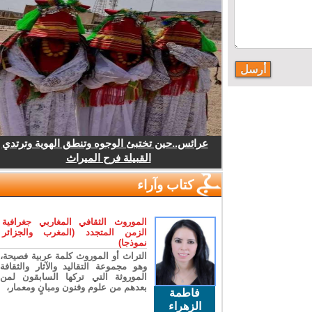
عرائس..حين تختبئ الوجوه وتنطق الهوية وترتدي
القبيلة فرح الميراث
كتاب وآراء
الموروث الثقافي المغاربي جغرافية
الزمن المتجدد (المغرب والجزائر
نموذجا)
التراث أو الموروث كلمة عربية فصيحة،
وهو مجموعة التقاليد والآثار والثقافة
الموروثة التي تركها السابقون لمن
بعدهم من علوم وفنون ومبانٍ ومعمار،
فاطمة
الزهراء