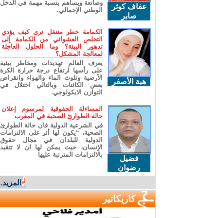
وصانعة ويساهم بنسبة مهمة في الدخل
عفاف كوثر
الوطني الإجمالي.
صابر
الكمامة خطر متنقل ترى كيف يؤدي
التخلص العشوائي من الكمامة إلى
تدهور البيئة؟ وما الحلول العاجلة
لمعالجة المشكل؟
يعرف العالم تهديدات ومخاطر بيئية
على رأسها ارتفاع درجة حرارة الكرة
الأرضية وتلوث الماء والهواء وانقراض
هبة الأصفر
بعض الكائنات وبالتالي اختلال في
التوازن الايكولوجي.
المساءلة الحقوقية لمرسوم إعلان
حالة الطوارئ الصحية في المغرب
في الشرعية الدولية فان حالة الطوارئ
الصحية، “يكون لها أثر على الالتزامات
الدولية للبلدان في مجال حقوق
الإنسان، حيث يمكن لها ان لا تتقيد
بالالتزامات المترتبة عليها
فضيل
رضوان
المزيد...
كاريكاتير