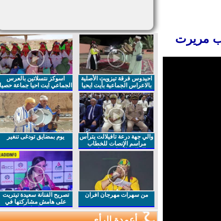
ب مريرت
احيدوس فرقة تيزويت الأصلية
اسوكز نتسلاتين بالعرس
بالاعراس الجماعية بأيت ايحيا
الجماعي ايت احيا جماعة حصيا
والي جهة درعة تافيلالت يترأس
يوم بمضايق تودغى تنغير
مراسم الإنصات للخطاب
الملكي السامي بمناسبة
الذكرى27 لعيد العرش المجيد
من سهرات مهرجان افران
تصريح الفنانة سعيدة تيتريت
على هامش مشاركتها في
مهرجان افران
أعمدة الرأي