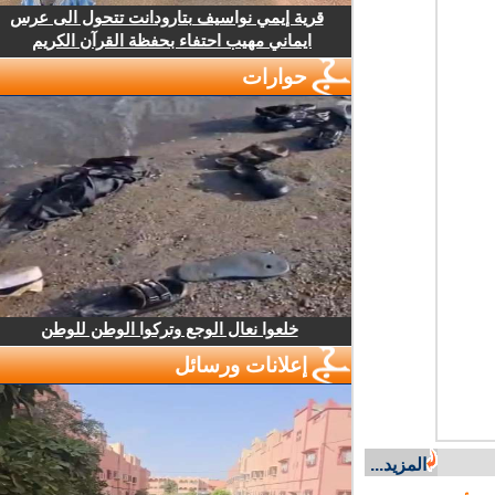
قرية إيمي نواسيف بتارودانت تتحول الى عرس
ايماني مهيب احتفاء بحفظة القرآن الكريم
حوارات
خلعوا نعال الوجع وتركوا الوطن للوطن
إعلانات ورسائل
المزيد...