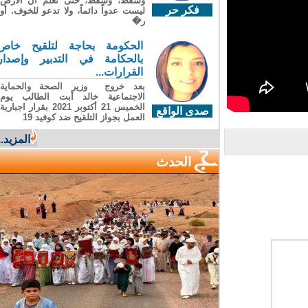
وسقطَ، وسقطَ، حتى تعلّم أن الأرضَ
فكر حر
ليست عدواً دائماً، ولا تدعو للخوف. أو
ر�
الحكومة بحاجة لتلقيح خاص
بالحكامة في التدبير وإصدار
القرارات...
بعد خروج وزير الصحة والحماية
الاجتماعية خالد أبت الطالب يوم
الخميس 21 أكتوبر 2021 بقرار اجبارية
صدى الواقع
العمل بجواز التلقيح ضد كوفيد 19
المزيد...
الحدث