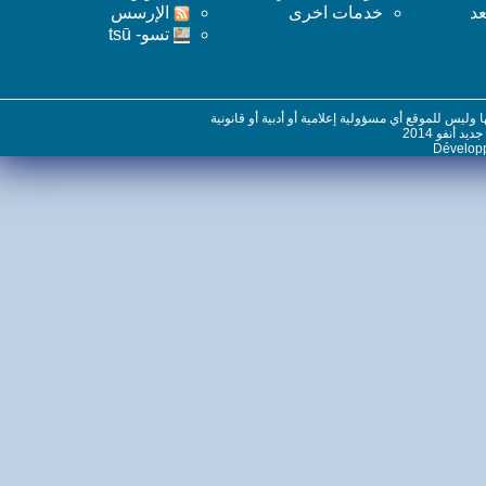
خدمات اخرى
اﻹرسس
تسو- tsū
س للموقع أي مسؤولية إعلامية أو أدبية أو قانونية
نفو 2014
Dévelo