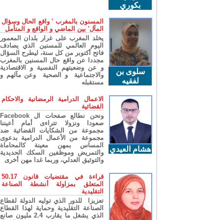
بكوري
المسنون بالمغرب ' واقع الحال وسؤال
المآل' بين الماضي و الواقع و المتأمل
يخلد المغرب على غرار بلدان المعمور
اليوم العالمي للمسنين الذي يصادف
فاتح أكتوبر من كل سنة، ليطرح السؤال
مجددا عن واقع حال المسنين بالمغرب
و عن وضعيتهم النفسية و الاقتصادية
سلوى بن
والاجتماعية و الصحية وعن مآلهم و
لفقيه
مستقبله
الاعمال الدرامية الرمضانية والاحكام
القضائية
ونحن نطالع صفحات ال Facebook
صعودا ونزولا تتراءى أمام أعيننا
مجموعة من الشكايات القضائية ضد
مجموعة من الأعمال الدرامية بدعوى
المساس بمهن معينة كالمحاماة
هشام العيدي
والتمريض وموظفين السكك الحديدية
والتوثيق العدلي، وربما غدا مهن أخرى
قراءة في مقتضيات قانون 50.17
المتعلق بمزاولة أنشطة الصناعة
التقليدية
تعزيزا للدور الذي توليه الدولة لقطاع
الصناعة التقليدية وحماية لهذا القطاع
الذي يشغل ما يقارب 2.4 مليون صانع