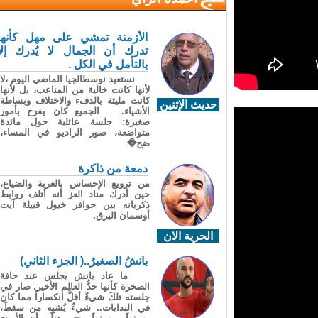
الأزمنة تمشي على مهل كأنها
تدرك أن الجمال لا يُدرك إلا
بالتأمل في الكل .
نستعيد نوسطالجيا الماضي اليوم ،لا
لأنها كانت خالية من المتاعب، بل لأنها
كانت مليئة بالدفء والاختلاف وبساطة
حديث الإثنين
الأشياء. الجميع كان يفرح بأمور
صغيرة: جلسة عائلية حول مائدة
متواضعة، صور الراديو في المساء،
ضح�
دمعة من ذاكرة
من ترويع الإحساس بالغربة والضياع،
حين أدرك مناد العز أنه أتلف روابط
ذكرياته بين حوافر خيول قبيلة آيت
أوسمان البرق.
الحرية الان
بانشُ الصغيرُ..( الجزء الثاني)
ما عاد بانش يجلس عند حافة
الصخرة كأنها حدُّ العالم الأخير. صار في
جلسته تلكَ شيءٌ أقلُّ انكساراً مما كان
في البدايات.. شيءٌ يُشبِه من سقطَ،