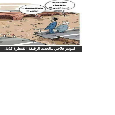
امودير فلاحي ..الحديد الرقيقة..القنطرة كذبة..