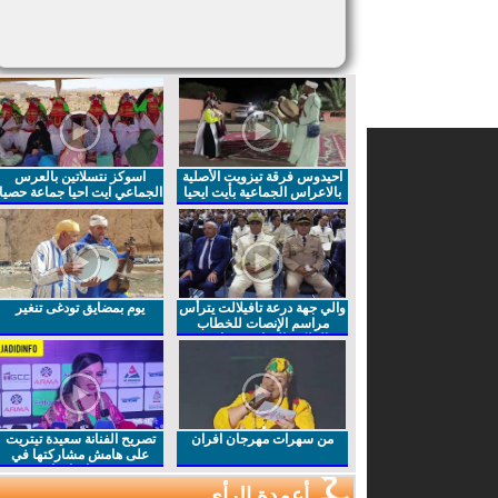
احيدوس فرقة تيزويت الأصلية
اسوكز نتسلاتين بالعرس
بالاعراس الجماعية بأيت ايحيا
الجماعي ايت احيا جماعة حصيا
والي جهة درعة تافيلالت يترأس
يوم بمضايق تودغى تنغير
مراسم الإنصات للخطاب
الملكي السامي بمناسبة
الذكرى27 لعيد العرش المجيد
من سهرات مهرجان افران
تصريح الفنانة سعيدة تيتريت
على هامش مشاركتها في
مهرجان افران
أعمدة الرأي