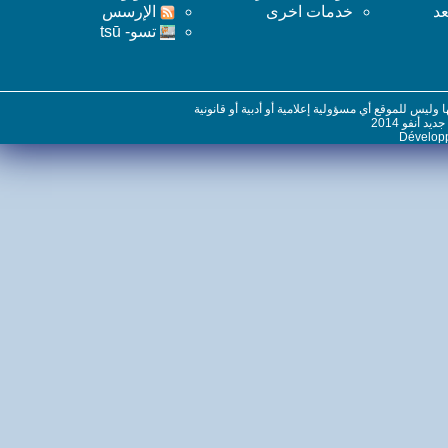
خدمات اخرى
اﻹرسس
تسو- tsū
س للموقع أي مسؤولية إعلامية أو أدبية أو قانونية
نفو 2014
Dévelo