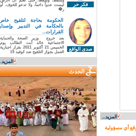
وسقطَ، وسقطَ، حتى تعلّم أن الأرضَ
فكر حر
ليست عدواً دائماً، ولا تدعو للخوف. أو
ر�
الحكومة بحاجة لتلقيح خاص
بالحكامة في التدبير وإصدار
القرارات...
بعد خروج وزير الصحة والحماية
الاجتماعية خالد أبت الطالب يوم
الخميس 21 أكتوبر 2021 بقرار اجبارية
صدى الواقع
العمل بجواز التلقيح ضد كوفيد 19
المزيد...
الحدث
المزيد...
ع أي مسؤولية