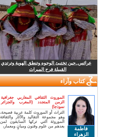
عرائس..حين تختبئ الوجوه وتنطق الهوية وترتدي
القبيلة فرح الميراث
كتاب وآراء
الموروث الثقافي المغاربي جغرافية
الزمن المتجدد (المغرب والجزائر
نموذجا)
التراث أو الموروث كلمة عربية فصيحة،
وهو مجموعة التقاليد والآثار والثقافة
الموروثة التي تركها السابقون لمن
بعدهم من علوم وفنون ومبانٍ ومعمار،
فاطمة
الزهراء