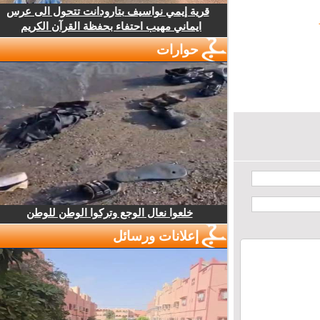
قرية إيمي نواسيف بتارودانت تتحول الى عرس
ايماني مهيب احتفاء بحفظة القرآن الكريم
حوارات
خلعوا نعال الوجع وتركوا الوطن للوطن
إعلانات ورسائل