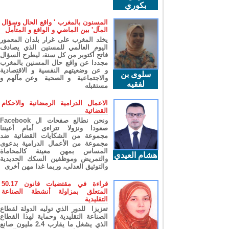
بكوري
المسنون بالمغرب ' واقع الحال وسؤال
المآل' بين الماضي و الواقع و المتأمل
يخلد المغرب على غرار بلدان المعمور
اليوم العالمي للمسنين الذي يصادف
فاتح أكتوبر من كل سنة، ليطرح السؤال
مجددا عن واقع حال المسنين بالمغرب
و عن وضعيتهم النفسية و الاقتصادية
سلوى بن
والاجتماعية و الصحية وعن مآلهم و
لفقيه
مستقبله
الاعمال الدرامية الرمضانية والاحكام
القضائية
ونحن نطالع صفحات ال Facebook
صعودا ونزولا تتراءى أمام أعيننا
مجموعة من الشكايات القضائية ضد
مجموعة من الأعمال الدرامية بدعوى
المساس بمهن معينة كالمحاماة
هشام العيدي
والتمريض وموظفين السكك الحديدية
والتوثيق العدلي، وربما غدا مهن أخرى
قراءة في مقتضيات قانون 50.17
المتعلق بمزاولة أنشطة الصناعة
التقليدية
تعزيزا للدور الذي توليه الدولة لقطاع
الصناعة التقليدية وحماية لهذا القطاع
الذي يشغل ما يقارب 2.4 مليون صانع