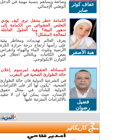
وصانعة ويساهم بنسبة مهمة في الدخل
عفاف كوثر
الوطني الإجمالي.
صابر
الكمامة خطر متنقل ترى كيف يؤدي
التخلص العشوائي من الكمامة إلى
تدهور البيئة؟ وما الحلول العاجلة
لمعالجة المشكل؟
يعرف العالم تهديدات ومخاطر بيئية
على رأسها ارتفاع درجة حرارة الكرة
الأرضية وتلوث الماء والهواء وانقراض
هبة الأصفر
بعض الكائنات وبالتالي اختلال في
التوازن الايكولوجي.
المساءلة الحقوقية لمرسوم إعلان
حالة الطوارئ الصحية في المغرب
في الشرعية الدولية فان حالة الطوارئ
الصحية، “يكون لها أثر على الالتزامات
الدولية للبلدان في مجال حقوق
الإنسان، حيث يمكن لها ان لا تتقيد
بالالتزامات المترتبة عليها
فضيل
رضوان
المزيد...
كاريكاتير