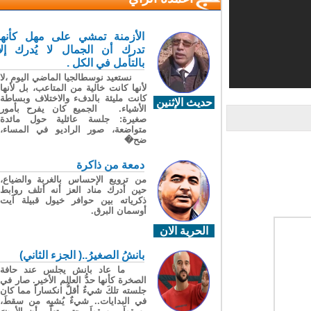
الأزمنة تمشي على مهل كأنها
تدرك أن الجمال لا يُدرك إلا
بالتأمل في الكل .
نستعيد نوسطالجيا الماضي اليوم ،لا
لأنها كانت خالية من المتاعب، بل لأنها
كانت مليئة بالدفء والاختلاف وبساطة
حديث الإثنين
الأشياء. الجميع كان يفرح بأمور
صغيرة: جلسة عائلية حول مائدة
متواضعة، صور الراديو في المساء،
ضح�
دمعة من ذاكرة
من ترويع الإحساس بالغربة والضياع،
حين أدرك مناد العز أنه أتلف روابط
ذكرياته بين حوافر خيول قبيلة آيت
أوسمان البرق.
الحرية الان
بانشُ الصغيرُ..( الجزء الثاني)
ما عاد بانش يجلس عند حافة
الصخرة كأنها حدُّ العالم الأخير. صار في
جلسته تلكَ شيءٌ أقلُّ انكساراً مما كان
في البدايات.. شيءٌ يُشبِه من سقطَ،