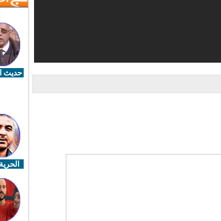
حديث ال
الحرية 