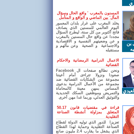
ري
المسنون بالمغرب ' واقع الحال وسؤال
المآل' بين الماضي و الواقع و المتأمل
يخلد المغرب على غرار بلدان المعمور
اليوم العالمي للمسنين الذي يصادف
فاتح أكتوبر من كل سنة، ليطرح السؤال
مجددا عن واقع حال المسنين بالمغرب
و عن وضعيتهم النفسية و الاقتصادية
 بن
والاجتماعية و الصحية وعن مآلهم و
ه
مستقبله
الاعمال الدرامية الرمضانية والاحكام
القضائية
ونحن نطالع صفحات ال Facebook
صعودا ونزولا تتراءى أمام أعيننا
مجموعة من الشكايات القضائية ضد
مجموعة من الأعمال الدرامية بدعوى
المساس بمهن معينة كالمحاماة
عيدي
والتمريض وموظفين السكك الحديدية
والتوثيق العدلي، وربما غدا مهن أخرى
قراءة في مقتضيات قانون 50.17
المتعلق بمزاولة أنشطة الصناعة
التقليدية
تعزيزا للدور الذي توليه الدولة لقطاع
الصناعة التقليدية وحماية لهذا القطاع
الذي يشغل ما يقارب 2.4 مليون صانع