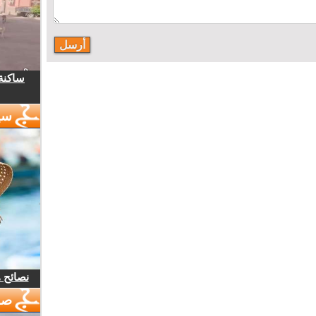
ساكنة 
سي
نصائح 
صو