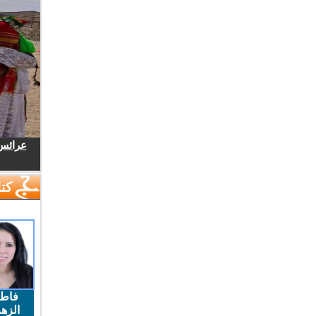
عرائس.
كتا
فاط
الزهر