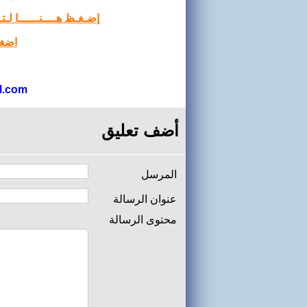
إضـغـظ هــــنــــــا لـ
اضغط
l.com
أضف تعليق
المرسل
عنوان الرسالة
محتوى الرسالة