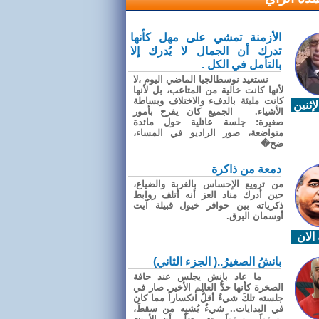
الأزمنة تمشي على مهل كأنها
تدرك أن الجمال لا يُدرك إلا
بالتأمل في الكل .
نستعيد نوسطالجيا الماضي اليوم ،لا
لأنها كانت خالية من المتاعب، بل لأنها
كانت مليئة بالدفء والاختلاف وبساطة
إثنين
الأشياء. الجميع كان يفرح بأمور
صغيرة: جلسة عائلية حول مائدة
متواضعة، صور الراديو في المساء،
ضح�
دمعة من ذاكرة
من ترويع الإحساس بالغربة والضياع،
حين أدرك مناد العز أنه أتلف روابط
ذكرياته بين حوافر خيول قبيلة آيت
أوسمان البرق.
الان
بانشُ الصغيرُ..( الجزء الثاني)
ما عاد بانش يجلس عند حافة
الصخرة كأنها حدُّ العالم الأخير. صار في
جلسته تلكَ شيءٌ أقلُّ انكساراً مما كان
في البدايات.. شيءٌ يُشبِه من سقطَ،