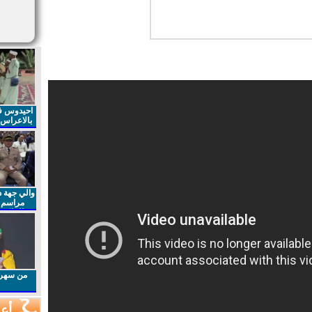
احيدوس فر
بالاعراس ا
والي جهة د
مراسم 
الملكي 
الذكرى27 لعيد العرش المجيد
من سهرا
أعم