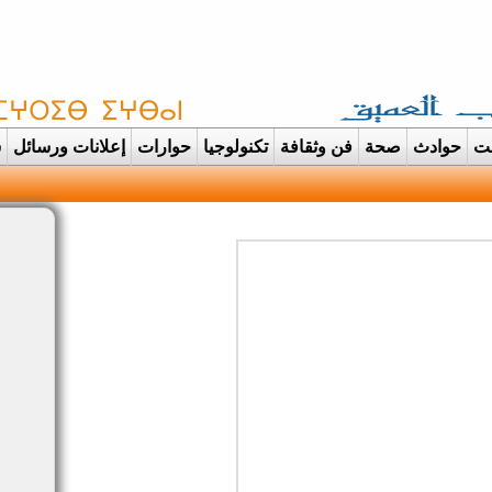
غت
حوادث
صحة
فن وثقافة
تكنولوجيا
حوارات
إعلانات ورسائل
س
ودانت تتحول الى عرس |