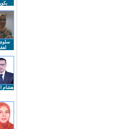
بكو
سلوى
لفقي
هشام ال