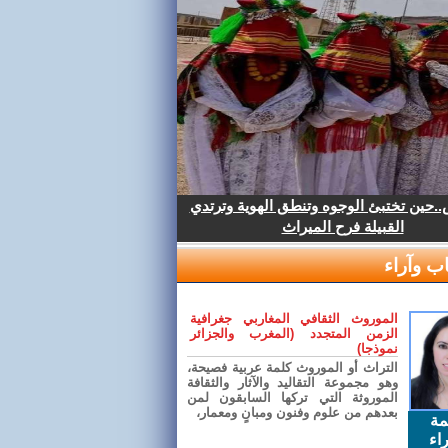
.حين تختبئ الوجوه وتنطق الهوية وترتدي
القبيلة فرح الميراث
ب وآراء
الموروث الثقافي المغاربي جغرافية
الزمن المتجدد (المغرب والجزائر
نموذجا)
التراث أو الموروث كلمة عربية فصيحة،
وهو مجموعة التقاليد والآثار والثقافة
الموروثة التي تركها السابقون لمن
بعدهم من علوم وفنون ومبانٍ ومعمار،
مة
اء