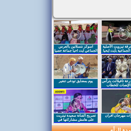
قة تيزويت الأصلية
اسوكز نتسلاتين بالعرس
لجماعية بأيت ايحيا
الجماعي ايت احيا جماعة حصيا
رعة تافيلالت يترأس
يوم بمضايق تودغى تنغير
الإنصات للخطاب
السامي بمناسبة
ت مهرجان افران
تصريح الفنانة سعيدة تيتريت
على هامش مشاركتها في
مهرجان افران
دة الرأي