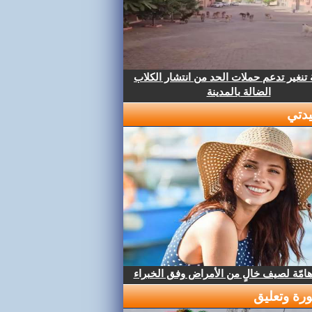
تنغير تدعم حملات الحد من انتشار الكلاب
الضالة بالمدينة
دتي
هامّة لصيف خالٍ من الأمراض وفق الخبراء
رة وتعليق