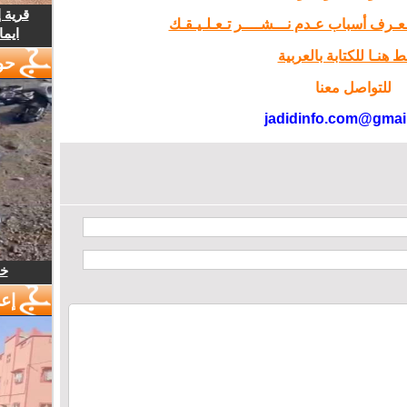
قرية 
تـعـرف أسباب عـدم نـــشــــر تـعـلـيـقـك
ايما
 هنـا للكتابة بالعربية
حو
للتواصل معنا
jadidinfo.com@gmai
خل
إع