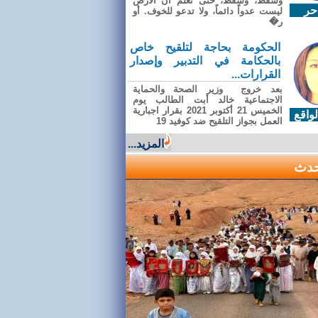
وسقطَ، وسقطَ، حتى تعلّم أن الأرضَ
حر
ليست عدواً دائماً، ولا تدعو للخوف. أو
ر�
الحكومة بحاجة لتلقيح خاص
بالحكامة في التدبير وإصدار
القرارات...
بعد خروج وزير الصحة والحماية
الاجتماعية خالد أبت الطالب يوم
الخميس 21 أكتوبر 2021 بقرار اجبارية
واقع
العمل بجواز التلقيح ضد كوفيد 19
المزيد...
حدث