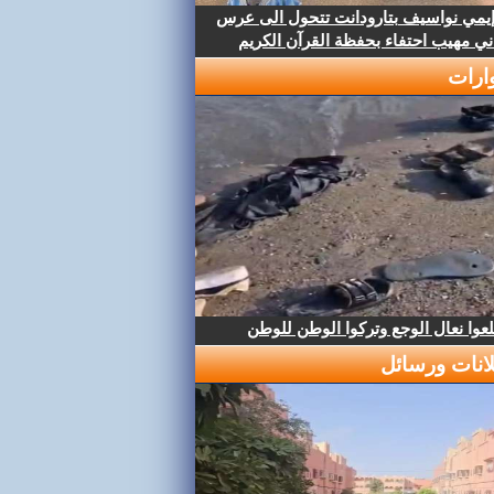
إيمي نواسيف بتارودانت تتحول الى عرس
ني مهيب احتفاء بحفظة القرآن الكريم
ارات
عوا نعال الوجع وتركوا الوطن للوطن
لانات ورسائل