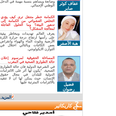
وصانعة ويساهم بنسبة مهمة في الدخل
عفاف كوثر
الوطني الإجمالي.
صابر
الكمامة خطر متنقل ترى كيف يؤدي
التخلص العشوائي من الكمامة إلى
تدهور البيئة؟ وما الحلول العاجلة
لمعالجة المشكل؟
يعرف العالم تهديدات ومخاطر بيئية
على رأسها ارتفاع درجة حرارة الكرة
الأرضية وتلوث الماء والهواء وانقراض
هبة الأصفر
بعض الكائنات وبالتالي اختلال في
التوازن الايكولوجي.
المساءلة الحقوقية لمرسوم إعلان
حالة الطوارئ الصحية في المغرب
في الشرعية الدولية فان حالة الطوارئ
الصحية، “يكون لها أثر على الالتزامات
الدولية للبلدان في مجال حقوق
الإنسان، حيث يمكن لها ان لا تتقيد
بالالتزامات المترتبة عليها
فضيل
رضوان
المزيد...
كاريكاتير