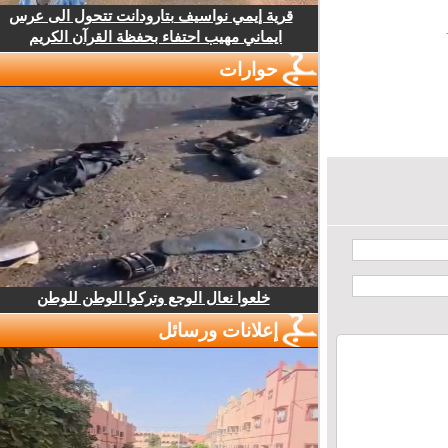
قرية إيمي نواسيف بتارودانت تتحول الى عرس
ايماني مهيب احتفاء بحفظة القرآن الكريم
حوارات
خلعوا نعال الوجع وتركوا الوطن للوطن
إعلانات ورسائل