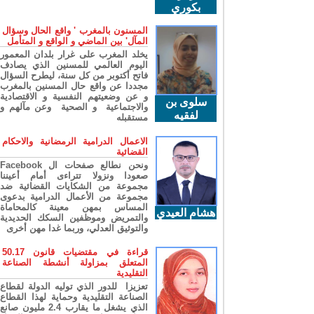
بكوري
المسنون بالمغرب ' واقع الحال وسؤال
المآل' بين الماضي و الواقع و المتأمل
يخلد المغرب على غرار بلدان المعمور
اليوم العالمي للمسنين الذي يصادف
فاتح أكتوبر من كل سنة، ليطرح السؤال
مجددا عن واقع حال المسنين بالمغرب
و عن وضعيتهم النفسية و الاقتصادية
سلوى بن
والاجتماعية و الصحية وعن مآلهم و
لفقيه
مستقبله
الاعمال الدرامية الرمضانية والاحكام
القضائية
ونحن نطالع صفحات ال Facebook
صعودا ونزولا تتراءى أمام أعيننا
مجموعة من الشكايات القضائية ضد
مجموعة من الأعمال الدرامية بدعوى
المساس بمهن معينة كالمحاماة
هشام العيدي
والتمريض وموظفين السكك الحديدية
والتوثيق العدلي، وربما غدا مهن أخرى
قراءة في مقتضيات قانون 50.17
المتعلق بمزاولة أنشطة الصناعة
التقليدية
تعزيزا للدور الذي توليه الدولة لقطاع
الصناعة التقليدية وحماية لهذا القطاع
الذي يشغل ما يقارب 2.4 مليون صانع