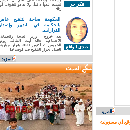
وسقطَ، وسقطَ، حتى تعلّم أن الأرضَ
فكر حر
ليست عدواً دائماً، ولا تدعو للخوف. أو
ر�
الحكومة بحاجة لتلقيح خاص
بالحكامة في التدبير وإصدار
القرارات...
بعد خروج وزير الصحة والحماية
الاجتماعية خالد أبت الطالب يوم
الخميس 21 أكتوبر 2021 بقرار اجبارية
صدى الواقع
العمل بجواز التلقيح ضد كوفيد 19
المزيد...
الحدث
المزيد...
ع أي مسؤولية