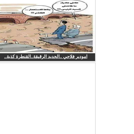
امودير فلاحي ..الحديد الرقيقة..القنطرة كذبة..