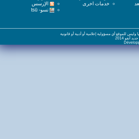
خدمات اخرى
اﻹرسس
تسو- tsū
س للموقع أي مسؤولية إعلامية أو أدبية أو قانونية
نفو 2014
Dévelo