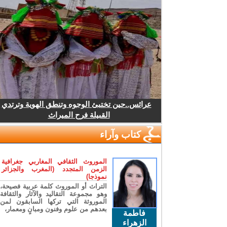
عرائس..حين تختبئ الوجوه وتنطق الهوية وترتدي
القبيلة فرح الميراث
كتاب وآراء
الموروث الثقافي المغاربي جغرافية
الزمن المتجدد (المغرب والجزائر
نموذجا)
التراث أو الموروث كلمة عربية فصيحة،
وهو مجموعة التقاليد والآثار والثقافة
الموروثة التي تركها السابقون لمن
بعدهم من علوم وفنون ومبانٍ ومعمار،
فاطمة
الزهراء