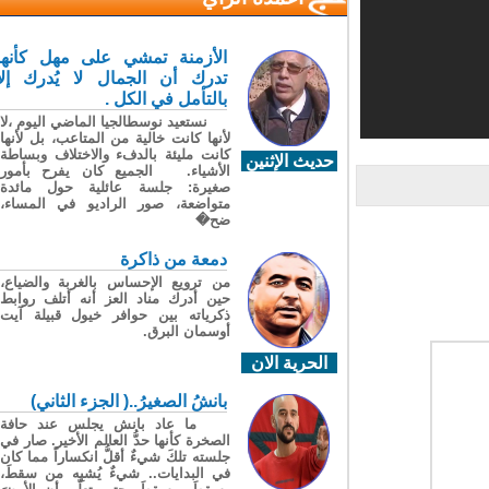
الأزمنة تمشي على مهل كأنها
تدرك أن الجمال لا يُدرك إلا
بالتأمل في الكل .
نستعيد نوسطالجيا الماضي اليوم ،لا
لأنها كانت خالية من المتاعب، بل لأنها
كانت مليئة بالدفء والاختلاف وبساطة
حديث الإثنين
الأشياء. الجميع كان يفرح بأمور
صغيرة: جلسة عائلية حول مائدة
متواضعة، صور الراديو في المساء،
ضح�
دمعة من ذاكرة
من ترويع الإحساس بالغربة والضياع،
حين أدرك مناد العز أنه أتلف روابط
ذكرياته بين حوافر خيول قبيلة آيت
أوسمان البرق.
الحرية الان
بانشُ الصغيرُ..( الجزء الثاني)
ما عاد بانش يجلس عند حافة
الصخرة كأنها حدُّ العالم الأخير. صار في
جلسته تلكَ شيءٌ أقلُّ انكساراً مما كان
في البدايات.. شيءٌ يُشبِه من سقطَ،