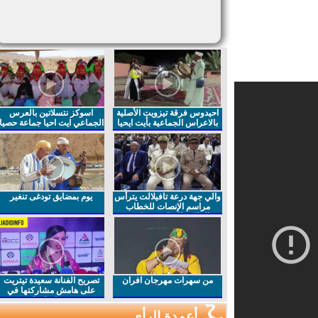
احيدوس فرقة تيزويت الأصلية
اسوكز نتسلاتين بالعرس
بالاعراس الجماعية بأيت ايحيا
الجماعي ايت احيا جماعة حصيا
والي جهة درعة تافيلالت يترأس
يوم بمضايق تودغى تنغير
مراسم الإنصات للخطاب
الملكي السامي بمناسبة
الذكرى27 لعيد العرش المجيد
من سهرات مهرجان افران
تصريح الفنانة سعيدة تيتريت
على هامش مشاركتها في
مهرجان افران
أعمدة الرأي