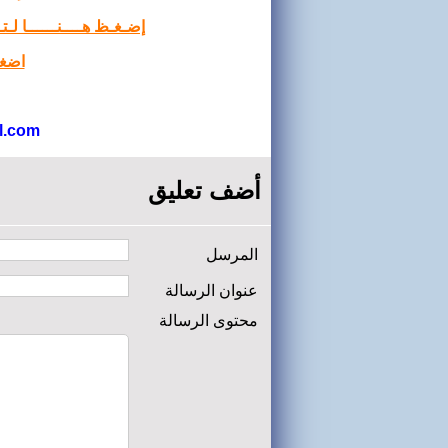
إضـغـظ هــــنــــــا لـ
اضغط
l.com
أضف تعليق
المرسل
عنوان الرسالة
محتوى الرسالة