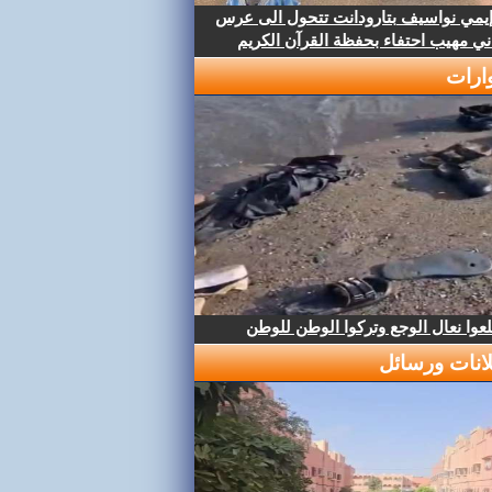
إيمي نواسيف بتارودانت تتحول الى عرس
ني مهيب احتفاء بحفظة القرآن الكريم
ارات
عوا نعال الوجع وتركوا الوطن للوطن
لانات ورسائل