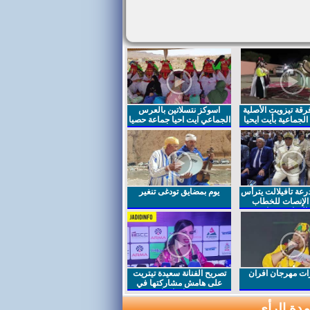
قة تيزويت الأصلية
اسوكز نتسلاتين بالعرس
لجماعية بأيت ايحيا
الجماعي ايت احيا جماعة حصيا
رعة تافيلالت يترأس
يوم بمضايق تودغى تنغير
الإنصات للخطاب
السامي بمناسبة
ت مهرجان افران
تصريح الفنانة سعيدة تيتريت
على هامش مشاركتها في
مهرجان افران
دة الرأي