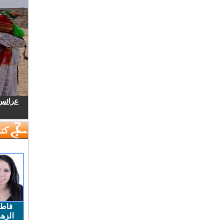
عرائس.
كتا
فاط
الزهر