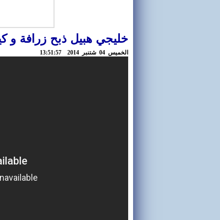
خليجي هبيل ذبح زرافة و كي
الخميس 04 شتنبر 2014 13:51:57