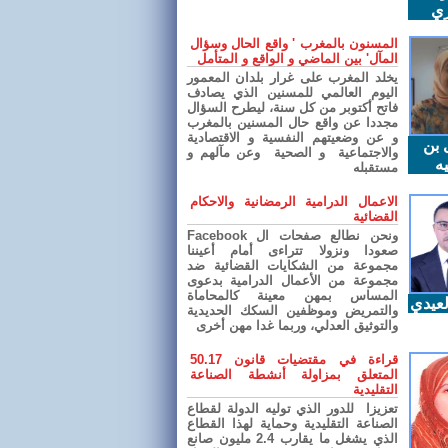
ري
المسنون بالمغرب ' واقع الحال وسؤال
المآل' بين الماضي و الواقع و المتأمل
يخلد المغرب على غرار بلدان المعمور
اليوم العالمي للمسنين الذي يصادف
فاتح أكتوبر من كل سنة، ليطرح السؤال
مجددا عن واقع حال المسنين بالمغرب
و عن وضعيتهم النفسية و الاقتصادية
 بن
والاجتماعية و الصحية وعن مآلهم و
ه
مستقبله
الاعمال الدرامية الرمضانية والاحكام
القضائية
ونحن نطالع صفحات ال Facebook
صعودا ونزولا تتراءى أمام أعيننا
مجموعة من الشكايات القضائية ضد
مجموعة من الأعمال الدرامية بدعوى
المساس بمهن معينة كالمحاماة
عيدي
والتمريض وموظفين السكك الحديدية
والتوثيق العدلي، وربما غدا مهن أخرى
قراءة في مقتضيات قانون 50.17
المتعلق بمزاولة أنشطة الصناعة
التقليدية
تعزيزا للدور الذي توليه الدولة لقطاع
الصناعة التقليدية وحماية لهذا القطاع
الذي يشغل ما يقارب 2.4 مليون صانع