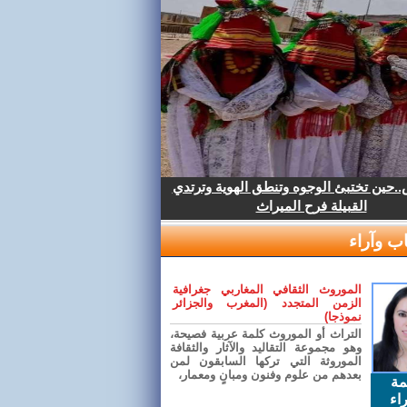
.حين تختبئ الوجوه وتنطق الهوية وترتدي
القبيلة فرح الميراث
ب وآراء
الموروث الثقافي المغاربي جغرافية
الزمن المتجدد (المغرب والجزائر
نموذجا)
التراث أو الموروث كلمة عربية فصيحة،
وهو مجموعة التقاليد والآثار والثقافة
الموروثة التي تركها السابقون لمن
بعدهم من علوم وفنون ومبانٍ ومعمار،
مة
اء