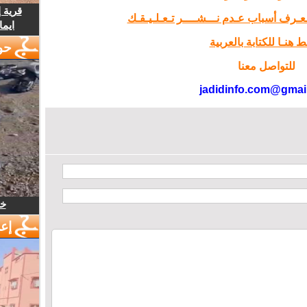
قرية 
تـعـرف أسباب عـدم نـــشــــر تـعـلـيـقـك
ايما
 هنـا للكتابة بالعربية
حو
للتواصل معنا
jadidinfo.com@gmai
خل
إع