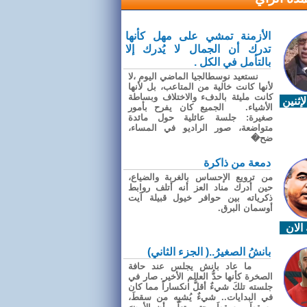
الأزمنة تمشي على مهل كأنها
تدرك أن الجمال لا يُدرك إلا
بالتأمل في الكل .
نستعيد نوسطالجيا الماضي اليوم ،لا
لأنها كانت خالية من المتاعب، بل لأنها
كانت مليئة بالدفء والاختلاف وبساطة
إثنين
الأشياء. الجميع كان يفرح بأمور
صغيرة: جلسة عائلية حول مائدة
متواضعة، صور الراديو في المساء،
ضح�
دمعة من ذاكرة
من ترويع الإحساس بالغربة والضياع،
حين أدرك مناد العز أنه أتلف روابط
ذكرياته بين حوافر خيول قبيلة آيت
أوسمان البرق.
الان
بانشُ الصغيرُ..( الجزء الثاني)
ما عاد بانش يجلس عند حافة
الصخرة كأنها حدُّ العالم الأخير. صار في
جلسته تلكَ شيءٌ أقلُّ انكساراً مما كان
في البدايات.. شيءٌ يُشبِه من سقطَ،