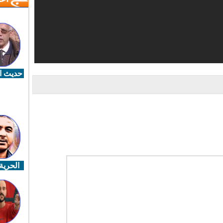
حديث ال
الحرية 