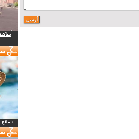
ساكنة 
سي
نصائح 
صو