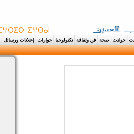
غت
حوادث
صحة
فن وثقافة
تكنولوجيا
حوارات
إعلانات ورسائل
س
ودانت تتحول الى عرس |