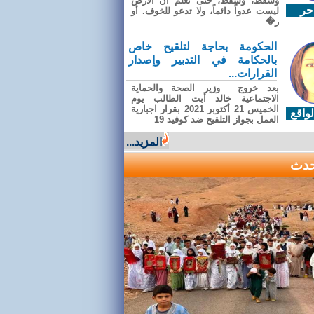
وسقطَ، وسقطَ، حتى تعلّم أن الأرضَ
حر
ليست عدواً دائماً، ولا تدعو للخوف. أو
ر�
الحكومة بحاجة لتلقيح خاص
بالحكامة في التدبير وإصدار
القرارات...
بعد خروج وزير الصحة والحماية
الاجتماعية خالد أبت الطالب يوم
الخميس 21 أكتوبر 2021 بقرار اجبارية
واقع
العمل بجواز التلقيح ضد كوفيد 19
المزيد...
حدث