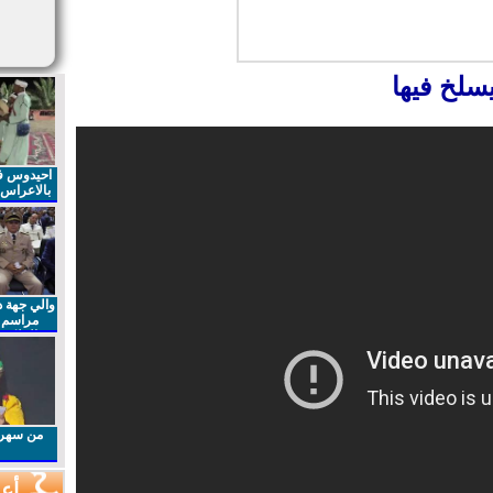
سلخ فيها
احيدوس فر
بالاعراس ا
والي جهة د
مراسم 
الملكي 
الذكرى27 لعيد العرش المجيد
من سهرا
أعم