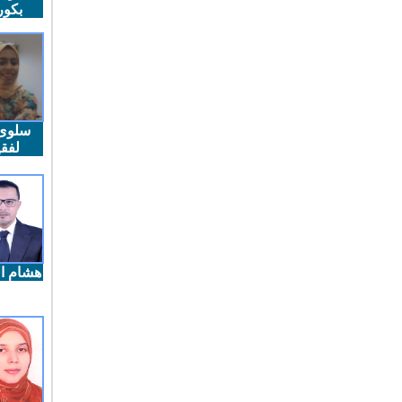
بكو
سلوى
لفقي
هشام ال