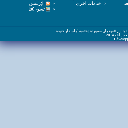
خدمات اخرى
اﻹرسس
تسو- tsū
س للموقع أي مسؤولية إعلامية أو أدبية أو قانونية
نفو 2014
Dévelo