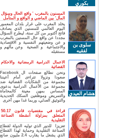
بكوري
المسنون بالمغرب ' واقع الحال وسؤال
المآل' بين الماضي و الواقع و المتأمل
يخلد المغرب على غرار بلدان المعمور
اليوم العالمي للمسنين الذي يصادف
فاتح أكتوبر من كل سنة، ليطرح السؤال
مجددا عن واقع حال المسنين بالمغرب
و عن وضعيتهم النفسية و الاقتصادية
سلوى بن
والاجتماعية و الصحية وعن مآلهم و
لفقيه
مستقبله
الاعمال الدرامية الرمضانية والاحكام
القضائية
ونحن نطالع صفحات ال Facebook
صعودا ونزولا تتراءى أمام أعيننا
مجموعة من الشكايات القضائية ضد
مجموعة من الأعمال الدرامية بدعوى
المساس بمهن معينة كالمحاماة
هشام العيدي
والتمريض وموظفين السكك الحديدية
والتوثيق العدلي، وربما غدا مهن أخرى
قراءة في مقتضيات قانون 50.17
المتعلق بمزاولة أنشطة الصناعة
التقليدية
تعزيزا للدور الذي توليه الدولة لقطاع
الصناعة التقليدية وحماية لهذا القطاع
الذي يشغل ما يقارب 2.4 مليون صانع