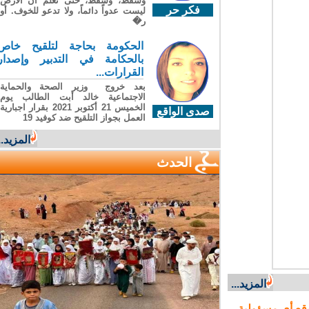
وسقطَ، وسقطَ، حتى تعلّم أن الأرضَ
فكر حر
ليست عدواً دائماً، ولا تدعو للخوف. أو
ر�
الحكومة بحاجة لتلقيح خاص
بالحكامة في التدبير وإصدار
القرارات...
بعد خروج وزير الصحة والحماية
الاجتماعية خالد أبت الطالب يوم
الخميس 21 أكتوبر 2021 بقرار اجبارية
صدى الواقع
العمل بجواز التلقيح ضد كوفيد 19
المزيد...
الحدث
المزيد...
ع أي مسؤولية