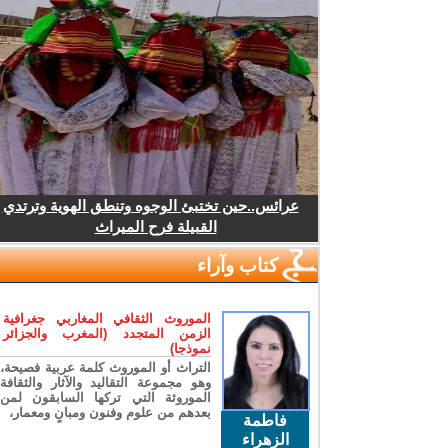
عرائس..حين تختبئ الوجوه وتنطق الهوية وترتدي
القبيلة فرح الميراث
كتاب وآراء
الموروث الثقافي المغاربي جغرافية
الزمن المتجدد (المغرب والجزائر
نموذجا)
التراث أو الموروث كلمة عربية فصيحة،
وهو مجموعة التقاليد والآثار والثقافة
الموروثة التي تركها السابقون لمن
بعدهم من علوم وفنون ومبانٍ ومعمار،
فاطمة
الزهراء