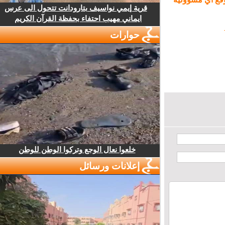
قرية إيمي نواسيف بتارودانت تتحول الى عرس
ايماني مهيب احتفاء بحفظة القرآن الكريم
حوارات
خلعوا نعال الوجع وتركوا الوطن للوطن
إعلانات ورسائل