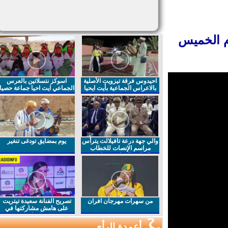
 الخميس
احيدوس فرقة تيزويت الأصلية
اسوكز نتسلاتين بالعرس
بالاعراس الجماعية بأيت ايحيا
الجماعي ايت احيا جماعة حصيا
والي جهة درعة تافيلالت يترأس
يوم بمضايق تودغى تنغير
مراسم الإنصات للخطاب
الملكي السامي بمناسبة
الذكرى27 لعيد العرش المجيد
من سهرات مهرجان افران
تصريح الفنانة سعيدة تيتريت
على هامش مشاركتها في
مهرجان افران
أعمدة الرأي