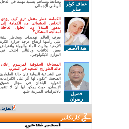
وصانعة ويساهم بنسبة مهمة في الدخل
عفاف كوثر
الوطني الإجمالي.
صابر
الكمامة خطر متنقل ترى كيف يؤدي
التخلص العشوائي من الكمامة إلى
تدهور البيئة؟ وما الحلول العاجلة
لمعالجة المشكل؟
يعرف العالم تهديدات ومخاطر بيئية
على رأسها ارتفاع درجة حرارة الكرة
الأرضية وتلوث الماء والهواء وانقراض
هبة الأصفر
بعض الكائنات وبالتالي اختلال في
التوازن الايكولوجي.
المساءلة الحقوقية لمرسوم إعلان
حالة الطوارئ الصحية في المغرب
في الشرعية الدولية فان حالة الطوارئ
الصحية، “يكون لها أثر على الالتزامات
الدولية للبلدان في مجال حقوق
الإنسان، حيث يمكن لها ان لا تتقيد
بالالتزامات المترتبة عليها
فضيل
رضوان
المزيد...
كاريكاتير