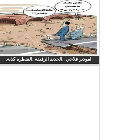
امودير فلاحي ..الحديد الرقيقة..القنطرة كذبة..