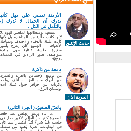
الأزمنة تمشي على مهل كأنها
تدرك أن الجمال لا يُدرك إلا
بالتأمل في الكل .
نستعيد نوسطالجيا الماضي اليوم ،لا
لأنها كانت خالية من المتاعب، بل لأنها
كانت مليئة بالدفء والاختلاف وبساطة
حديث الإثنين
الأشياء. الجميع كان يفرح بأمور
صغيرة: جلسة عائلية حول مائدة
متواضعة، صور الراديو في المساء،
ضح�
دمعة من ذاكرة
من ترويع الإحساس بالغربة والضياع،
حين أدرك مناد العز أنه أتلف روابط
ذكرياته بين حوافر خيول قبيلة آيت
أوسمان البرق.
الحرية الان
بانشُ الصغيرُ..( الجزء الثاني)
ما عاد بانش يجلس عند حافة
الصخرة كأنها حدُّ العالم الأخير. صار في
جلسته تلكَ شيءٌ أقلُّ انكساراً مما كان
في البدايات.. شيءٌ يُشبِه من سقطَ،