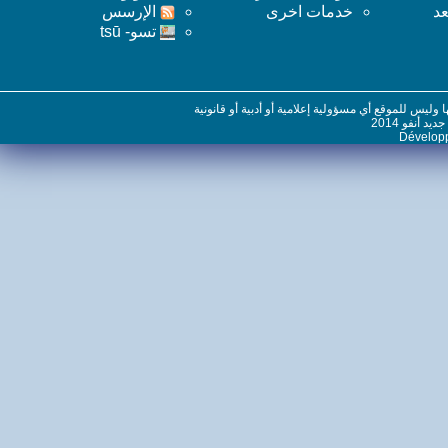
خدمات اخرى
اﻹرسس
تسو- tsū
س للموقع أي مسؤولية إعلامية أو أدبية أو قانونية
نفو 2014
Dévelo