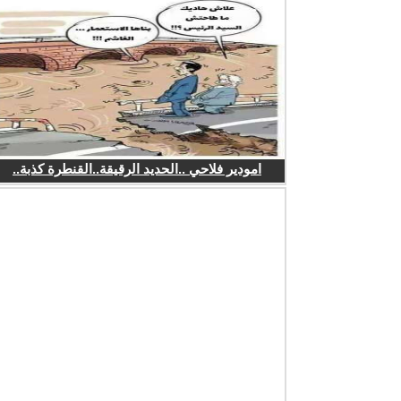
امودير فلاحي ..الحديد الرقيقة..القنطرة كذبة..