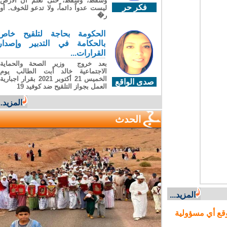
وسقطَ، وسقطَ، حتى تعلّم أن الأرضَ
فكر حر
ليست عدواً دائماً، ولا تدعو للخوف. أو
ر�
الحكومة بحاجة لتلقيح خاص
بالحكامة في التدبير وإصدار
القرارات...
بعد خروج وزير الصحة والحماية
الاجتماعية خالد أبت الطالب يوم
الخميس 21 أكتوبر 2021 بقرار اجبارية
صدى الواقع
العمل بجواز التلقيح ضد كوفيد 19
المزيد...
الحدث
المزيد...
ع أي مسؤولية