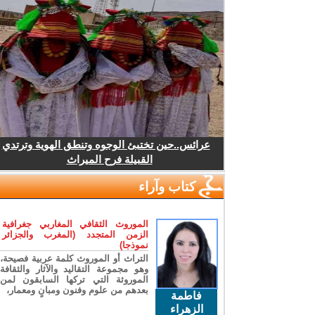
عرائس..حين تختبئ الوجوه وتنطق الهوية وترتدي
القبيلة فرح الميراث
كتاب وآراء
الموروث الثقافي المغاربي جغرافية
الزمن المتجدد (المغرب والجزائر
نموذجا)
التراث أو الموروث كلمة عربية فصيحة،
وهو مجموعة التقاليد والآثار والثقافة
الموروثة التي تركها السابقون لمن
بعدهم من علوم وفنون ومبانٍ ومعمار،
فاطمة
الزهراء