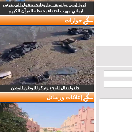
قرية إيمي نواسيف بتارودانت تتحول الى عرس
ايماني مهيب احتفاء بحفظة القرآن الكريم
حوارات
خلعوا نعال الوجع وتركوا الوطن للوطن
إعلانات ورسائل