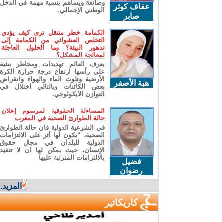
وصانعة ويساهم بنسبة مهمة في الدخل
عفاف كوثر
الوطني الإجمالي.
صابر
الكمامة خطر متنقل ترى كيف يؤدي
التخلص العشوائي من الكمامة إلى
تدهور البيئة؟ وما الحلول العاجلة
لمعالجة المشكل؟
يعرف العالم تهديدات ومخاطر بيئية
على رأسها ارتفاع درجة حرارة الكرة
الأرضية وتلوث الماء والهواء وانقراض
هبة الأصفر
بعض الكائنات وبالتالي اختلال في
التوازن الايكولوجي.
المساءلة الحقوقية لمرسوم إعلان
حالة الطوارئ الصحية في المغرب
في الشرعية الدولية فان حالة الطوارئ
الصحية، “يكون لها أثر على الالتزامات
الدولية للبلدان في مجال حقوق
الإنسان، حيث يمكن لها ان لا تتقيد
بالالتزامات المترتبة عليها
فضيل
رضوان
المزيد...
كاريكاتير