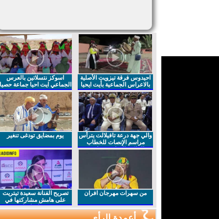
احيدوس فرقة تيزويت الأصلية
اسوكز نتسلاتين بالعرس
بالاعراس الجماعية بأيت ايحيا
الجماعي ايت احيا جماعة حصيا
والي جهة درعة تافيلالت يترأس
يوم بمضايق تودغى تنغير
مراسم الإنصات للخطاب
الملكي السامي بمناسبة
الذكرى27 لعيد العرش المجيد
من سهرات مهرجان افران
تصريح الفنانة سعيدة تيتريت
على هامش مشاركتها في
مهرجان افران
أعمدة الرأي