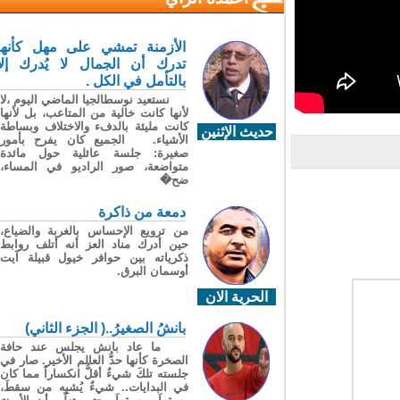
الأزمنة تمشي على مهل كأنها
تدرك أن الجمال لا يُدرك إلا
بالتأمل في الكل .
نستعيد نوسطالجيا الماضي اليوم ،لا
لأنها كانت خالية من المتاعب، بل لأنها
كانت مليئة بالدفء والاختلاف وبساطة
حديث الإثنين
الأشياء. الجميع كان يفرح بأمور
صغيرة: جلسة عائلية حول مائدة
متواضعة، صور الراديو في المساء،
ضح�
دمعة من ذاكرة
من ترويع الإحساس بالغربة والضياع،
حين أدرك مناد العز أنه أتلف روابط
ذكرياته بين حوافر خيول قبيلة آيت
أوسمان البرق.
الحرية الان
بانشُ الصغيرُ..( الجزء الثاني)
ما عاد بانش يجلس عند حافة
الصخرة كأنها حدُّ العالم الأخير. صار في
جلسته تلكَ شيءٌ أقلُّ انكساراً مما كان
في البدايات.. شيءٌ يُشبِه من سقطَ،