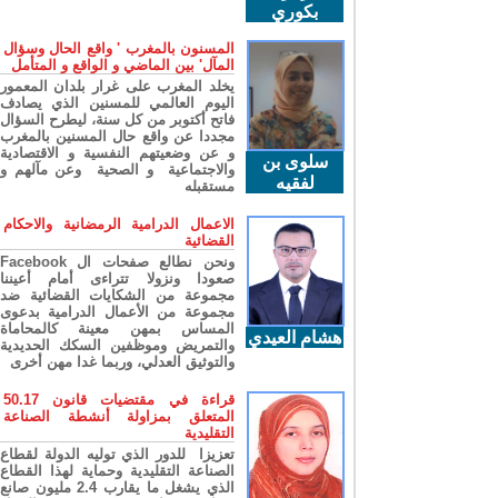
بكوري
المسنون بالمغرب ' واقع الحال وسؤال
المآل' بين الماضي و الواقع و المتأمل
يخلد المغرب على غرار بلدان المعمور
اليوم العالمي للمسنين الذي يصادف
فاتح أكتوبر من كل سنة، ليطرح السؤال
مجددا عن واقع حال المسنين بالمغرب
و عن وضعيتهم النفسية و الاقتصادية
سلوى بن
والاجتماعية و الصحية وعن مآلهم و
لفقيه
مستقبله
الاعمال الدرامية الرمضانية والاحكام
القضائية
ونحن نطالع صفحات ال Facebook
صعودا ونزولا تتراءى أمام أعيننا
مجموعة من الشكايات القضائية ضد
مجموعة من الأعمال الدرامية بدعوى
المساس بمهن معينة كالمحاماة
هشام العيدي
والتمريض وموظفين السكك الحديدية
والتوثيق العدلي، وربما غدا مهن أخرى
قراءة في مقتضيات قانون 50.17
المتعلق بمزاولة أنشطة الصناعة
التقليدية
تعزيزا للدور الذي توليه الدولة لقطاع
الصناعة التقليدية وحماية لهذا القطاع
الذي يشغل ما يقارب 2.4 مليون صانع