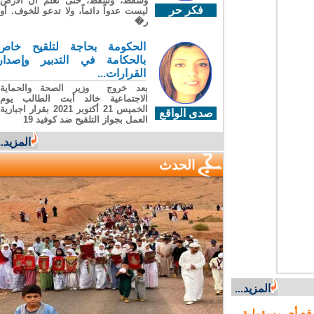
وسقطَ، وسقطَ، حتى تعلّم أن الأرضَ
فكر حر
ليست عدواً دائماً، ولا تدعو للخوف. أو
ر�
الحكومة بحاجة لتلقيح خاص
بالحكامة في التدبير وإصدار
القرارات...
بعد خروج وزير الصحة والحماية
الاجتماعية خالد أبت الطالب يوم
الخميس 21 أكتوبر 2021 بقرار اجبارية
صدى الواقع
العمل بجواز التلقيح ضد كوفيد 19
المزيد...
الحدث
المزيد...
ع أي مسؤولية