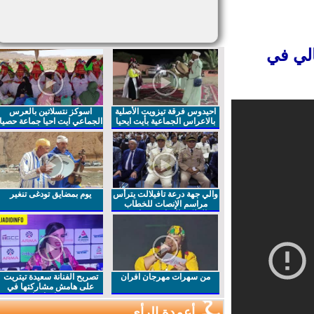
لي في
احيدوس فرقة تيزويت الأصلية
اسوكز نتسلاتين بالعرس
بالاعراس الجماعية بأيت ايحيا
الجماعي ايت احيا جماعة حصيا
والي جهة درعة تافيلالت يترأس
يوم بمضايق تودغى تنغير
مراسم الإنصات للخطاب
الملكي السامي بمناسبة
الذكرى27 لعيد العرش المجيد
من سهرات مهرجان افران
تصريح الفنانة سعيدة تيتريت
على هامش مشاركتها في
مهرجان افران
أعمدة الرأي