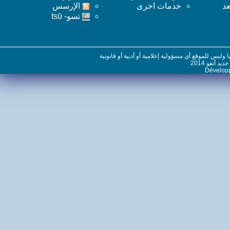
خدمات اخرى
اﻹرسس
تسو- tsū
س للموقع أي مسؤولية إعلامية أو أدبية أو قانونية
نفو 2014
Dévelo