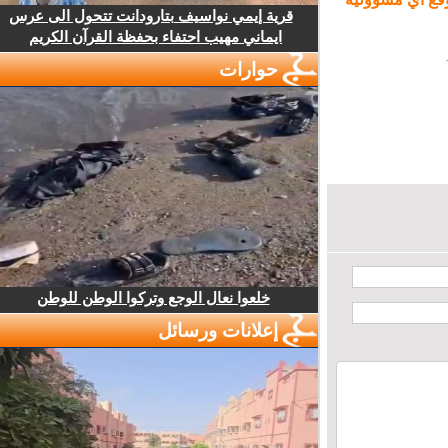
قرية إيمي نواسيف بتارودانت تتحول الى عرس
ايماني مهيب احتفاء بحفظة القرآن الكريم
حوارات
خلعوا نعال الوجع وتركوا الوطن للوطن
إعلانات ورسائل