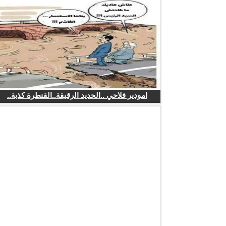
امودير فلاحي ..الحديد الرقيقة..القنطرة كذبة..