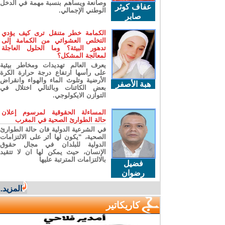
وصانعة ويساهم بنسبة مهمة في الدخل
عفاف كوثر
الوطني الإجمالي.
صابر
الكمامة خطر متنقل ترى كيف يؤدي
التخلص العشوائي من الكمامة إلى
تدهور البيئة؟ وما الحلول العاجلة
لمعالجة المشكل؟
يعرف العالم تهديدات ومخاطر بيئية
على رأسها ارتفاع درجة حرارة الكرة
الأرضية وتلوث الماء والهواء وانقراض
هبة الأصفر
بعض الكائنات وبالتالي اختلال في
التوازن الايكولوجي.
المساءلة الحقوقية لمرسوم إعلان
حالة الطوارئ الصحية في المغرب
في الشرعية الدولية فان حالة الطوارئ
الصحية، “يكون لها أثر على الالتزامات
الدولية للبلدان في مجال حقوق
الإنسان، حيث يمكن لها ان لا تتقيد
بالالتزامات المترتبة عليها
فضيل
رضوان
المزيد...
كاريكاتير