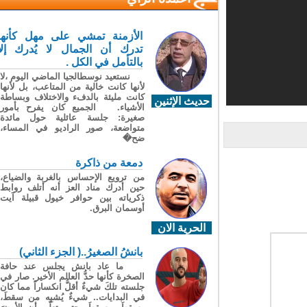
الأزمنة تمشي على مهل كأنها
تدرك أن الجمال لا يُدرك إلا
بالتأمل في الكل .
نستعيد نوسطالجيا الماضي اليوم ،لا
لأنها كانت خالية من المتاعب، بل لأنها
كانت مليئة بالدفء والاختلاف وبساطة
حديث الإثنين
الأشياء. الجميع كان يفرح بأمور
صغيرة: جلسة عائلية حول مائدة
متواضعة، صور الراديو في المساء،
ضح�
دمعة من ذاكرة
من ترويع الإحساس بالغربة والضياع،
حين أدرك مناد العز أنه أتلف روابط
ذكرياته بين حوافر خيول قبيلة آيت
أوسمان البرق.
الحرية الان
بانشُ الصغيرُ..( الجزء الثاني)
ما عاد بانش يجلس عند حافة
الصخرة كأنها حدُّ العالم الأخير. صار في
جلسته تلكَ شيءٌ أقلُّ انكساراً مما كان
في البدايات.. شيءٌ يُشبِه من سقطَ،