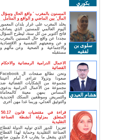
بكوري
المسنون بالمغرب ' واقع الحال وسؤال
المآل' بين الماضي و الواقع و المتأمل
يخلد المغرب على غرار بلدان المعمور
اليوم العالمي للمسنين الذي يصادف
فاتح أكتوبر من كل سنة، ليطرح السؤال
مجددا عن واقع حال المسنين بالمغرب
و عن وضعيتهم النفسية و الاقتصادية
سلوى بن
والاجتماعية و الصحية وعن مآلهم و
لفقيه
مستقبله
الاعمال الدرامية الرمضانية والاحكام
القضائية
ونحن نطالع صفحات ال Facebook
صعودا ونزولا تتراءى أمام أعيننا
مجموعة من الشكايات القضائية ضد
مجموعة من الأعمال الدرامية بدعوى
المساس بمهن معينة كالمحاماة
هشام العيدي
والتمريض وموظفين السكك الحديدية
والتوثيق العدلي، وربما غدا مهن أخرى
قراءة في مقتضيات قانون 50.17
المتعلق بمزاولة أنشطة الصناعة
التقليدية
تعزيزا للدور الذي توليه الدولة لقطاع
الصناعة التقليدية وحماية لهذا القطاع
الذي يشغل ما يقارب 2.4 مليون صانع