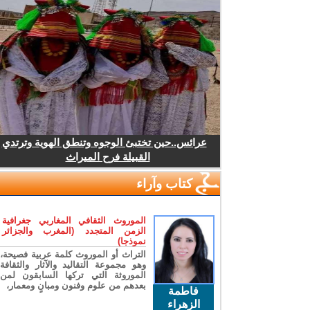
عرائس..حين تختبئ الوجوه وتنطق الهوية وترتدي
القبيلة فرح الميراث
كتاب وآراء
الموروث الثقافي المغاربي جغرافية
الزمن المتجدد (المغرب والجزائر
نموذجا)
التراث أو الموروث كلمة عربية فصيحة،
وهو مجموعة التقاليد والآثار والثقافة
الموروثة التي تركها السابقون لمن
بعدهم من علوم وفنون ومبانٍ ومعمار،
فاطمة
الزهراء