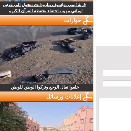
قرية إيمي نواسيف بتارودانت تتحول الى عرس
ايماني مهيب احتفاء بحفظة القرآن الكريم
حوارات
خلعوا نعال الوجع وتركوا الوطن للوطن
إعلانات ورسائل