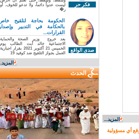
وسقطَ، وسقطَ، حتى تعلّم أن الأرضَ
فكر حر
ليست عدواً دائماً، ولا تدعو للخوف. أو
ر�
الحكومة بحاجة لتلقيح خاص
بالحكامة في التدبير وإصدار
القرارات...
بعد خروج وزير الصحة والحماية
الاجتماعية خالد أبت الطالب يوم
الخميس 21 أكتوبر 2021 بقرار اجبارية
صدى الواقع
العمل بجواز التلقيح ضد كوفيد 19
المزيد...
الحدث
المزيد...
ع أي مسؤولية