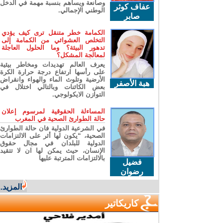
وصانعة ويساهم بنسبة مهمة في الدخل
عفاف كوثر
الوطني الإجمالي.
صابر
الكمامة خطر متنقل ترى كيف يؤدي
التخلص العشوائي من الكمامة إلى
تدهور البيئة؟ وما الحلول العاجلة
لمعالجة المشكل؟
يعرف العالم تهديدات ومخاطر بيئية
على رأسها ارتفاع درجة حرارة الكرة
الأرضية وتلوث الماء والهواء وانقراض
هبة الأصفر
بعض الكائنات وبالتالي اختلال في
التوازن الايكولوجي.
المساءلة الحقوقية لمرسوم إعلان
حالة الطوارئ الصحية في المغرب
في الشرعية الدولية فان حالة الطوارئ
الصحية، “يكون لها أثر على الالتزامات
الدولية للبلدان في مجال حقوق
الإنسان، حيث يمكن لها ان لا تتقيد
بالالتزامات المترتبة عليها
فضيل
رضوان
المزيد...
كاريكاتير