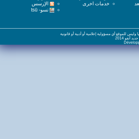
خدمات اخرى
اﻹرسس
تسو- tsū
س للموقع أي مسؤولية إعلامية أو أدبية أو قانونية
نفو 2014
Dévelo