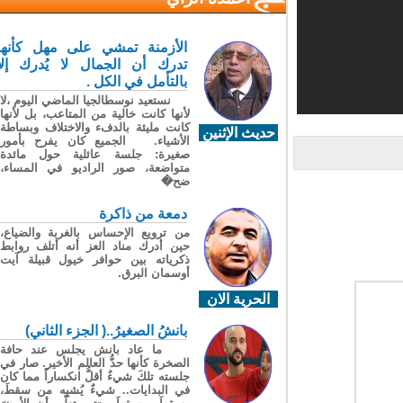
الأزمنة تمشي على مهل كأنها
تدرك أن الجمال لا يُدرك إلا
بالتأمل في الكل .
نستعيد نوسطالجيا الماضي اليوم ،لا
لأنها كانت خالية من المتاعب، بل لأنها
كانت مليئة بالدفء والاختلاف وبساطة
حديث الإثنين
الأشياء. الجميع كان يفرح بأمور
صغيرة: جلسة عائلية حول مائدة
متواضعة، صور الراديو في المساء،
ضح�
دمعة من ذاكرة
من ترويع الإحساس بالغربة والضياع،
حين أدرك مناد العز أنه أتلف روابط
ذكرياته بين حوافر خيول قبيلة آيت
أوسمان البرق.
الحرية الان
بانشُ الصغيرُ..( الجزء الثاني)
ما عاد بانش يجلس عند حافة
الصخرة كأنها حدُّ العالم الأخير. صار في
جلسته تلكَ شيءٌ أقلُّ انكساراً مما كان
في البدايات.. شيءٌ يُشبِه من سقطَ،