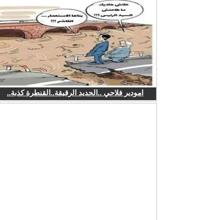
امودير فلاحي ..الحديد الرقيقة..القنطرة كذبة..