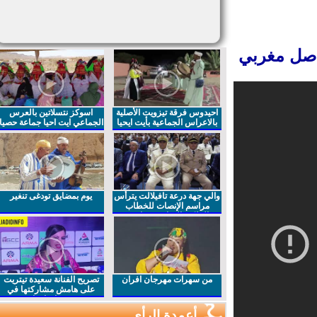
صل مغربي
احيدوس فرقة تيزويت الأصلية
اسوكز نتسلاتين بالعرس
بالاعراس الجماعية بأيت ايحيا
الجماعي ايت احيا جماعة حصيا
والي جهة درعة تافيلالت يترأس
يوم بمضايق تودغى تنغير
مراسم الإنصات للخطاب
الملكي السامي بمناسبة
الذكرى27 لعيد العرش المجيد
من سهرات مهرجان افران
تصريح الفنانة سعيدة تيتريت
على هامش مشاركتها في
مهرجان افران
أعمدة الرأي