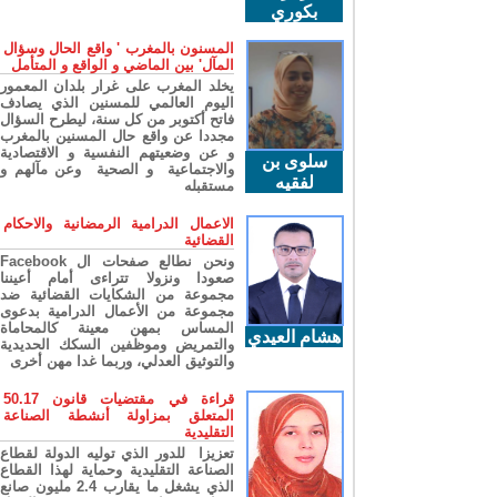
بكوري
المسنون بالمغرب ' واقع الحال وسؤال
المآل' بين الماضي و الواقع و المتأمل
يخلد المغرب على غرار بلدان المعمور
اليوم العالمي للمسنين الذي يصادف
فاتح أكتوبر من كل سنة، ليطرح السؤال
مجددا عن واقع حال المسنين بالمغرب
و عن وضعيتهم النفسية و الاقتصادية
سلوى بن
والاجتماعية و الصحية وعن مآلهم و
لفقيه
مستقبله
الاعمال الدرامية الرمضانية والاحكام
القضائية
ونحن نطالع صفحات ال Facebook
صعودا ونزولا تتراءى أمام أعيننا
مجموعة من الشكايات القضائية ضد
مجموعة من الأعمال الدرامية بدعوى
المساس بمهن معينة كالمحاماة
هشام العيدي
والتمريض وموظفين السكك الحديدية
والتوثيق العدلي، وربما غدا مهن أخرى
قراءة في مقتضيات قانون 50.17
المتعلق بمزاولة أنشطة الصناعة
التقليدية
تعزيزا للدور الذي توليه الدولة لقطاع
الصناعة التقليدية وحماية لهذا القطاع
الذي يشغل ما يقارب 2.4 مليون صانع