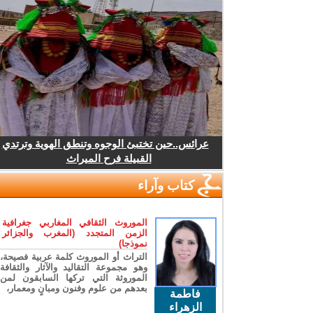
عرائس..حين تختبئ الوجوه وتنطق الهوية وترتدي
القبيلة فرح الميراث
كتاب وآراء
الموروث الثقافي المغاربي جغرافية
الزمن المتجدد (المغرب والجزائر
نموذجا)
التراث أو الموروث كلمة عربية فصيحة،
وهو مجموعة التقاليد والآثار والثقافة
الموروثة التي تركها السابقون لمن
بعدهم من علوم وفنون ومبانٍ ومعمار،
فاطمة
الزهراء