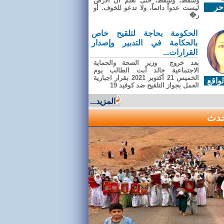
وسقطَ، وسقطَ، حتى تعلّم أن الأرضَ
حر
ليست عدواً دائماً، ولا تدعو للخوف. أو
ر�
الحكومة بحاجة لتلقيح خاص
بالحكامة في التدبير وإصدار
القرارات...
بعد خروج وزير الصحة والحماية
الاجتماعية خالد أبت الطالب يوم
الخميس 21 أكتوبر 2021 بقرار اجبارية
واقع
العمل بجواز التلقيح ضد كوفيد 19
المزيد...
حدث