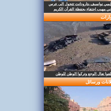
إيمي نواسيف بتارودانت تتحول الى عرس
ني مهيب احتفاء بحفظة القرآن الكريم
ارات
عوا نعال الوجع وتركوا الوطن للوطن
لانات ورسائل