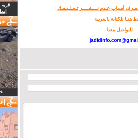
قرية 
تـعـرف أسباب عـدم نـــشــــر تـعـلـيـقـك
ايما
 هنـا للكتابة بالعربية
حو
للتواصل معنا
jadidinfo.com@gmai
خل
إع