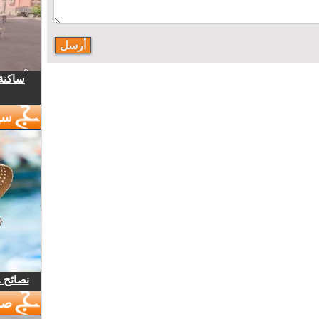
ساكنة 
سي
نصائح 
صو