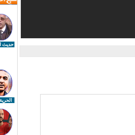
حديث ال
الحرية 