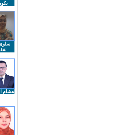
بكو
سلوى
لفقي
هشام ال