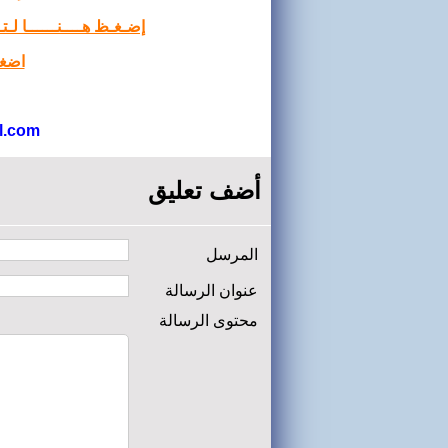
إضـغـظ هــــنــــــا لـ
اضغط
l.com
أضف تعليق
المرسل
عنوان الرسالة
محتوى الرسالة