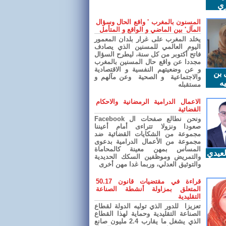
ري
المسنون بالمغرب ' واقع الحال وسؤال
المآل' بين الماضي و الواقع و المتأمل
يخلد المغرب على غرار بلدان المعمور
اليوم العالمي للمسنين الذي يصادف
فاتح أكتوبر من كل سنة، ليطرح السؤال
مجددا عن واقع حال المسنين بالمغرب
و عن وضعيتهم النفسية و الاقتصادية
 بن
والاجتماعية و الصحية وعن مآلهم و
ه
مستقبله
الاعمال الدرامية الرمضانية والاحكام
القضائية
ونحن نطالع صفحات ال Facebook
صعودا ونزولا تتراءى أمام أعيننا
مجموعة من الشكايات القضائية ضد
مجموعة من الأعمال الدرامية بدعوى
المساس بمهن معينة كالمحاماة
عيدي
والتمريض وموظفين السكك الحديدية
والتوثيق العدلي، وربما غدا مهن أخرى
قراءة في مقتضيات قانون 50.17
المتعلق بمزاولة أنشطة الصناعة
التقليدية
تعزيزا للدور الذي توليه الدولة لقطاع
الصناعة التقليدية وحماية لهذا القطاع
الذي يشغل ما يقارب 2.4 مليون صانع