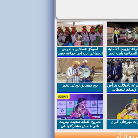
قة تيزويت الأصلية
اسوكز نتسلاتين بالعرس
لجماعية بأيت ايحيا
الجماعي ايت احيا جماعة حصيا
رعة تافيلالت يترأس
يوم بمضايق تودغى تنغير
الإنصات للخطاب
السامي بمناسبة
ت مهرجان افران
تصريح الفنانة سعيدة تيتريت
على هامش مشاركتها في
مهرجان افران
دة الرأي