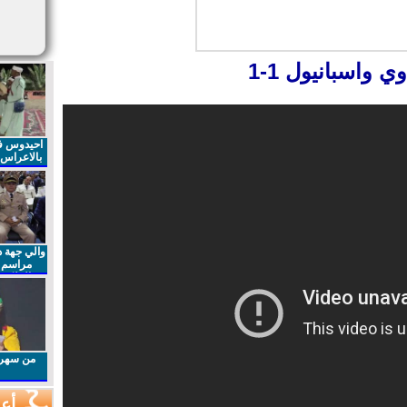
 واسبانيول 1-1
احيدوس فر
بالاعراس ا
والي جهة د
مراسم 
الملكي 
الذكرى27 لعيد العرش المجيد
من سهرا
أعم