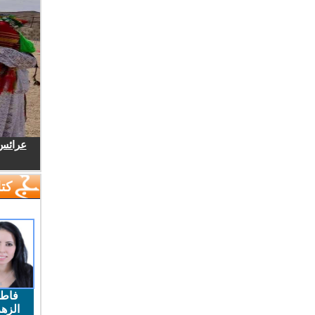
عرائس.
كتا
فاط
الزهر