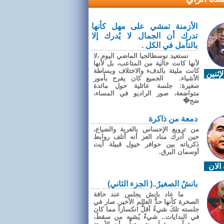
الأزمنة تمشي على مهل كأنها
تدرك أن الجمال لا يُدرك إلا
بالتأمل في الكل .
نستعيد نوسطالجيا الماضي اليوم ،لا
لأنها كانت خالية من المتاعب، بل لأنها
كانت مليئة بالدفء والاختلاف وبساطة
إثنين
الأشياء. الجميع كان يفرح بأمور
صغيرة: جلسة عائلية حول مائدة
متواضعة، صور الراديو في المساء،
ضح�
دمعة من ذاكرة
من ترويع الإحساس بالغربة والضياع،
حين أدرك مناد العز أنه أتلف روابط
ذكرياته بين حوافر خيول قبيلة آيت
أوسمان البرق.
الان
بانشُ الصغيرُ..( الجزء الثاني)
ما عاد بانش يجلس عند حافة
الصخرة كأنها حدُّ العالم الأخير. صار في
جلسته تلكَ شيءٌ أقلُّ انكساراً مما كان
في البدايات.. شيءٌ يُشبِه من سقطَ،