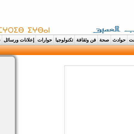
غت
حوادث
صحة
فن وثقافة
تكنولوجيا
حوارات
إعلانات ورسائل
س
ودانت تتحول الى عرس |