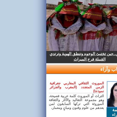
.حين تختبئ الوجوه وتنطق الهوية وترتدي
القبيلة فرح الميراث
ب وآراء
الموروث الثقافي المغاربي جغرافية
الزمن المتجدد (المغرب والجزائر
نموذجا)
التراث أو الموروث كلمة عربية فصيحة،
وهو مجموعة التقاليد والآثار والثقافة
الموروثة التي تركها السابقون لمن
بعدهم من علوم وفنون ومبانٍ ومعمار،
مة
اء